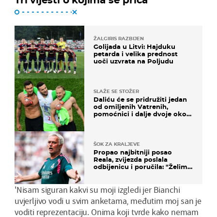
ŽALGIRIS RAZBIJEN
Golijada u Litvi: Hajduku
petarda i velika prednost
uoči uzvrata na Poljudu
SLAŽE SE STOŽER
Daliću će se pridružiti jedan
od omiljenih Vatrenih,
pomoćnici i dalje dvoje oko
ponude
ŠOK ZA KRALJEVE
Propao najbitniji posao
Reala, zvijezda poslala
odbijenicu i poručila: "Želim
u Barcelonu"
'Nisam siguran kakvi su moji izgledi jer Bianchi
uvjerljivo vodi u svim anketama, međutim moj san je
voditi reprezentaciju. Onima koji tvrde kako nemam