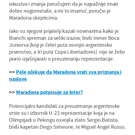
iskustva i znanja poručujem da je najvažnije imati
dobre nogometaše, a mi to imamo', poručio je
Maradona skepticima.
Iako su njegovi prijatelji kazali novinarima kako je
Bianchi spreman za veliki izazov, bivši trener Boca
Juniorsa (koji je četiri puta osvojio argentinsko
prvenstvo, a tri puta Copa Libertadores) nije se želio
javno izjašnjavati o preuzimanju reprezentacije.
>>
Pele očekuje da Maradona vrati sva priznanja i
naslove
>>
Maradona potpisuje za Inter?
Potencijalni kandidati za preuzimanje argentinske
vrste su i izbornik U-23 reprezentacije koja je na
Olimpijadi u Pekingu osvojila zlato Sergio Batista,
bivši kapetan Diego Simeone, te Miguel Angel Russo.