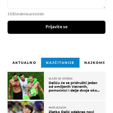
1500 znakova preostalo
Prijavite se
AKTUALNO
NAJČITANIJE
NAJKOMENTI
SLAŽE SE STOŽER
Daliću će se pridružiti jedan
od omiljenih Vatrenih,
pomoćnici i dalje dvoje oko
ponude
NOVI IZAZOV
Zlatko Dalić odabrao novi