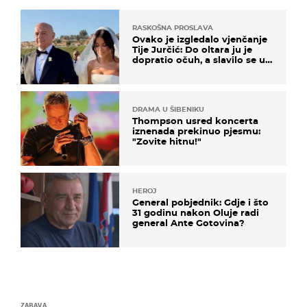
RASKOŠNA PROSLAVA
Ovako je izgledalo vjenčanje
Tije Jurčić: Do oltara ju je
dopratio očuh, a slavilo se uz
Olivera i Rozgu
DRAMA U ŠIBENIKU
Thompson usred koncerta
iznenada prekinuo pjesmu:
"Zovite hitnu!"
HEROJ
General pobjednik: Gdje i što
31 godinu nakon Oluje radi
general Ante Gotovina?
ZABAVA