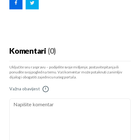
Komentari
(0)
Uključite se u raspravu – podijelite svoje mišljenje, postavite pitanja ili
ponudite svoj pogled na temu. Vaš komentar može potaknuti zanimljiv
dijalog i obogatiti zajednicu našeg portala.
Važna obavijest
!