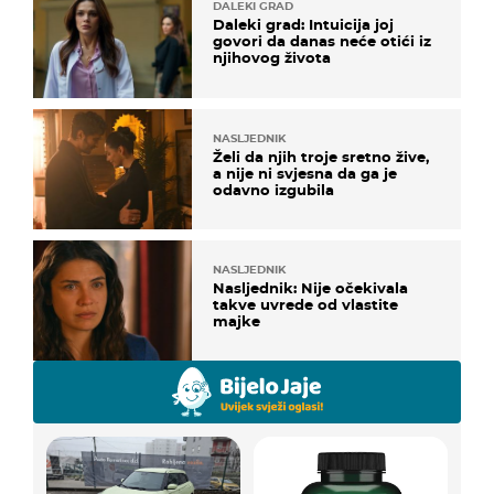
DALEKI GRAD
Daleki grad: Intuicija joj
govori da danas neće otići iz
njihovog života
NASLJEDNIK
Želi da njih troje sretno žive,
a nije ni svjesna da ga je
odavno izgubila
NASLJEDNIK
Nasljednik: Nije očekivala
takve uvrede od vlastite
majke