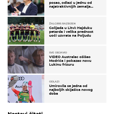
posao, odlazi u jednu od
najatraktivnijih zemalja
svijeta
ŽALGIRIS RAZBIJEN
Golijada u Litvi: Hajduku
petarda i velika prednost
uoči uzvrata na Poljudu
SVE OBJAVIO
VIDEO Australac ošišao
Modrića i pokazao novu
Lukinu frizuru
ODLAZI
Umirovila se jedna od
najboljih skijašica novog
doba
Nastavi čitati