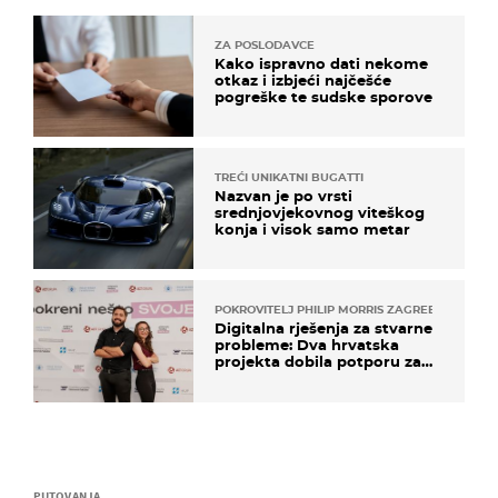
ZA POSLODAVCE
Kako ispravno dati nekome
otkaz i izbjeći najčešće
pogreške te sudske sporove
TREĆI UNIKATNI BUGATTI
Nazvan je po vrsti
srednjovjekovnog viteškog
konja i visok samo metar
POKROVITELJ PHILIP MORRIS ZAGREB
Digitalna rješenja za stvarne
probleme: Dva hrvatska
projekta dobila potporu za
razvoj
PUTOVANJA