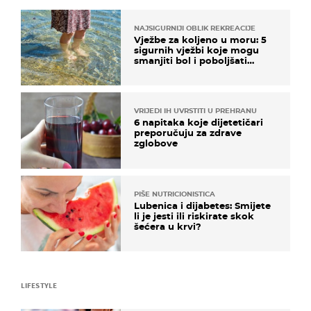
NAJSIGURNIJI OBLIK REKREACIJE
Vježbe za koljeno u moru: 5
sigurnih vježbi koje mogu
smanjiti bol i poboljšati
pokretljivost
VRIJEDI IH UVRSTITI U PREHRANU
6 napitaka koje dijetetičari
preporučuju za zdrave
zglobove
PIŠE NUTRICIONISTICA
Lubenica i dijabetes: Smijete
li je jesti ili riskirate skok
šećera u krvi?
LIFESTYLE