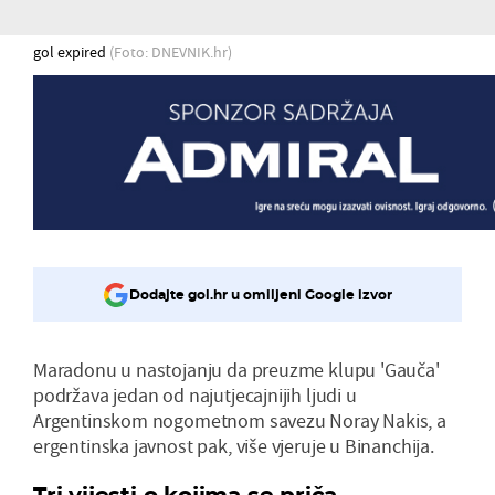
gol expired
(Foto: DNEVNIK.hr)
Dodajte gol.hr u omiljeni Google izvor
Maradonu u nastojanju da preuzme klupu 'Gauča'
podržava jedan od najutjecajnijih ljudi u
Argentinskom nogometnom savezu Noray Nakis, a
ergentinska javnost pak, više vjeruje u Binanchija.
Tri vijesti o kojima se priča