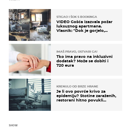
STIGAO I ŠOK S BOOKINGA
VIDEO Gošća izazvala požar
luksuznog apartmana.
Vlasnik: "Dok je gorjelo,
smijali su se, pili i pokazivali
mi srednji prst"
IMAŠ PRAVO, OSTVARI GA!
Tko ima pravo na inkluzivni
dodatak? Može se dobiti i
720 eura
KRENULO OD BRZE HRANE
Je li ovo povrće krivo za
epidemiju? Stotine zaraženih,
restorani hitno povukli
proizvod
SHOW