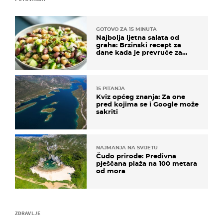
GOTOVO ZA 15 MINUTA
Najbolja ljetna salata od
graha: Brzinski recept za
dane kada je prevruće za
kuhanje
15 PITANJA
Kviz općeg znanja: Za one
pred kojima se i Google može
sakriti
NAJMANJA NA SVIJETU
Čudo prirode: Predivna
pješčana plaža na 100 metara
od mora
ZDRAVLJE