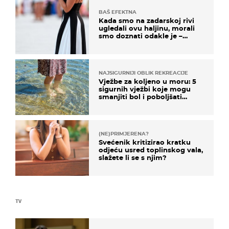
BAŠ EFEKTNA
Kada smo na zadarskoj rivi
ugledali ovu haljinu, morali
smo doznati odakle je –
košta samo 18 eura
NAJSIGURNIJI OBLIK REKREACIJE
Vježbe za koljeno u moru: 5
sigurnih vježbi koje mogu
smanjiti bol i poboljšati
pokretljivost
(NE)PRIMJERENA?
Svećenik kritizirao kratku
odjeću usred toplinskog vala,
slažete li se s njim?
TV