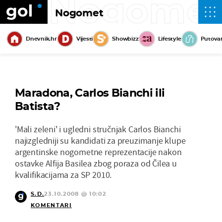
Nogome
Nogomet
Dnevnik.hr
Vijesti
Showbizz
Lifestyle
Putova
Maradona, Carlos Bianchi ili
Batista?
'Mali zeleni' i ugledni stručnjak Carlos Bianchi
najizgledniji su kandidati za preuzimanje klupe
argentinske nogometne reprezentacije nakon
ostavke Alfija Basilea zbog poraza od Čilea u
kvalifikacijama za SP 2010.
S.D.
23.10.2008 @ 10:02
KOMENTARI