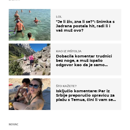
LOL
"Je li živ, zna li se?": Snimka s
Jadrana postala hit, radi li i
vaš muž ovo?
KAO IZ PIŠTOLJA
Dobacila komentar trudnici
bez noge, a muž ispalio
odgovor kao da je samo
čekao…
ŠTO KAŽETE?
Isključio komentare: Par iz
Srbije preporučio spravicu za
plažu s Temua, čini li vam se
ovo sigurnim?
NOVAC