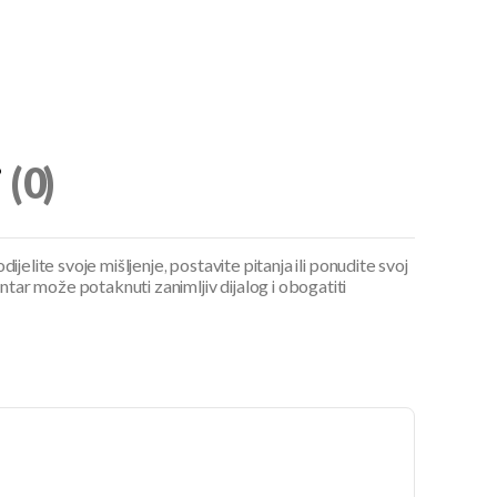
i
(0)
ijelite svoje mišljenje, postavite pitanja ili ponudite svoj
ar može potaknuti zanimljiv dijalog i obogatiti