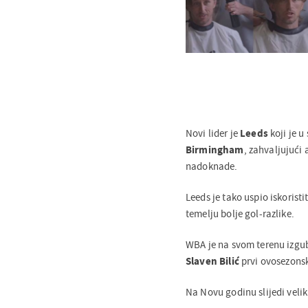
Novi lider je
Leeds
koji je u
Birmingham
, zahvaljujući
nadoknade.
Leeds je tako uspio iskoristi
temelju bolje gol-razlike.
WBA je na svom terenu izgu
Slaven Bilić
prvi ovosezons
Na Novu godinu slijedi veli