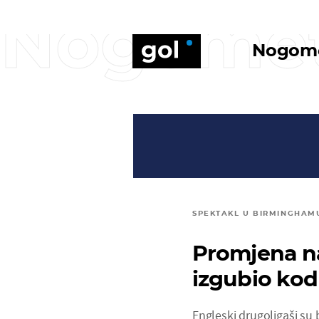
Nogome
Nogom
SPEKTAKL U BIRMINGHAM
Promjena na
izgubio kod
Engleski drugoligaši su bi