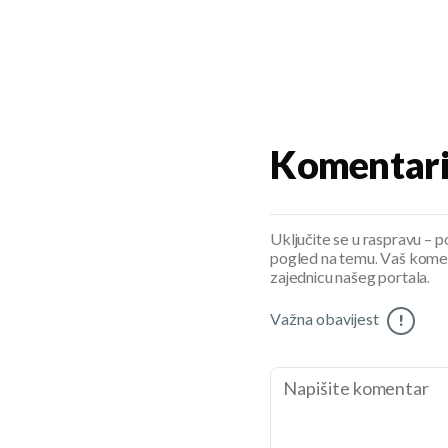
Komentar
Uključite se u raspravu – pod
pogled na temu. Vaš koment
zajednicu našeg portala.
Važna obavijest
!