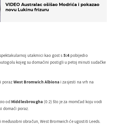
VIDEO Australac ošišao Modrića i pokazao
novu Lukinu frizuru
 spektakularnoj utakmici kao gost s
5:4
pobijedio
 autogolu kojeg su domaćini postigli u petoj minuti sudačke
ti poraz
West Bromwich Albiona
i zasjesti na vrh na
bio od
Middlesbrougha
(0:2) što je za momčad koju vodi
ki domaći poraz.
ki međusobni obračun, West Bromwich će ugostiti Leeds.