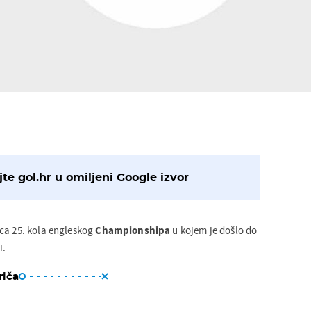
te gol.hr u omiljeni Google izvor
ca 25. kola engleskog
Championshipa
u kojem je došlo do
i.
riča