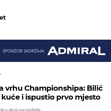
t
et
U
 vrhu Championshipa: Bilić
 kuće i ispustio prvo mjesto
li u akciji ove nedjelje...