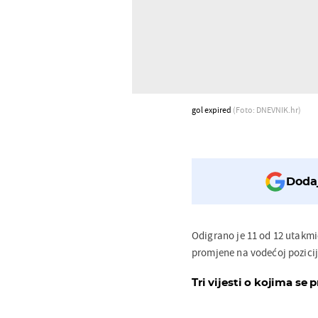
gol expired
(Foto: DNEVNIK.hr)
Dodaj
Odigrano je 11 od 12 utakmi
promjene na vodećoj pozicij
Tri vijesti o kojima se p