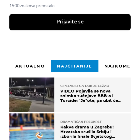
1500 znakova preostalo
Prijavite se
AKTUALNO
NAJČITANIJE
NAJKOMENTI
CIPELARILI GA DOK JE LEŽAO
VIDEO Pojavila se nova
snimka tučnjave BBB-a i
Torcide: "Je*ote, pa ubit će
ga!"
DRAMATIČAN PREOKRET
Kakva drama u Zagrebu!
Hrvatska srušila Srbiju i
izborila finale Svjetskog