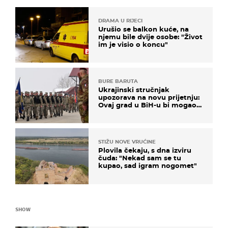
DRAMA U RIJECI
Urušio se balkon kuće, na
njemu bile dvije osobe: "Život
im je visio o koncu"
BURE BARUTA
Ukrajinski stručnjak
upozorava na novu prijetnju:
Ovaj grad u BiH-u bi mogao
biti žarište
STIŽU NOVE VRUĆINE
Plovila čekaju, s dna izviru
čuda: "Nekad sam se tu
kupao, sad igram nogomet"
SHOW