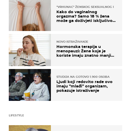
"VRHUNAC" ŽENSKOG SEKSUALNOG ISKUSTVA
Kako do vaginalnog
orgazma? Samo 18 % žena
može ga doživjeti isključivo
na ovaj način
NOVO ISTRAŽIVANJE
Hormonska terapija u
menopauzi: Žene koje je
koriste imaju znatno manji
rizik od ovoga
STUDIJA NA GOTOVO 1.900 OSOBA
Ljudi koji redovito rade ovo
imaju “mlađi” organizam,
pokazuje istraživanje
LIFESTYLE