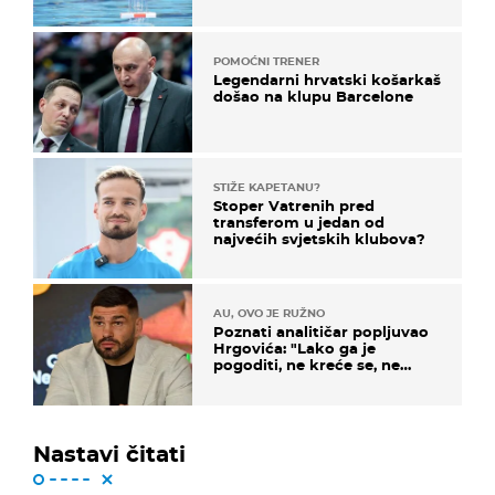
prvenstva
POMOĆNI TRENER
Legendarni hrvatski košarkaš
došao na klupu Barcelone
STIŽE KAPETANU?
Stoper Vatrenih pred
transferom u jedan od
najvećih svjetskih klubova?
AU, OVO JE RUŽNO
Poznati analitičar popljuvao
Hrgovića: "Lako ga je
pogoditi, ne kreće se, ne
koristi noge..."
Nastavi čitati