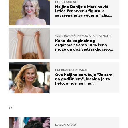
POPUT SIRENE
Haljina Danijele Martinović
ističe ženstvenu figuru, a
savršena je za večernji izlazak
na moru
"VRHUNAC" ŽENSKOG SEKSUALNOG ISKUSTVA
Kako do vaginalnog
orgazma? Samo 18 % žena
može ga doživjeti isključivo
na ovaj način
PREKRASNO IZDANJE
Ova haljina poručuje “Ja sam
na godišnjem”, idealna je za
ljeto, a nosi se i na
zagrebačkoj špici
TV
DALEKI GRAD