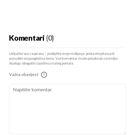
Komentari
(0)
Uključite se u raspravu – podijelite svoje mišljenje, postavite pitanja ili
ponudite svoj pogled na temu. Vaš komentar može potaknuti zanimljiv
dijalog i obogatiti zajednicu našeg portala.
Važna obavijest
!