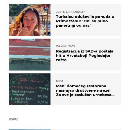
JESTE LI PROBALI?
Turisticu oduševila ponuda u
Primoštenu: "Oni su puno
pametniji od nas"
ZANIMLJIVO
Registracija iz SAD-a postala
hit u Hrvatskoj! Pogledajte
zašto
UPS!
Meni domaćeg restorana
nasmijao društvene mreže!
Za sve je zaslužan urnebesan
naziv jela
NOVAC