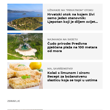
UŽIVANJE NA "PRIVATNOM" OTOKU
Hrvatski otok na kojem živi
samo jedan stanovnik:
Ljepotan koji je diljem svijeta
poznat po svojem "bijelom
zlatu"
NAJMANJA NA SVIJETU
Čudo prirode: Predivna
pješčana plaža na 100 metara
od mora
MA, SAVRŠENSTVO!
Kolač s limunom i sirom:
Recept za božanstvenu
slasticu koja se topi u ustima
ZDRAVLJE