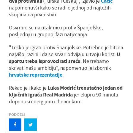
dva protivnika
(Turska i Češka)", izjavio je
Čačić
napomenuvši kako se radi o jednoj od najtežih
skupina na prvenstvu.
Osvrnuo se na utakmicu protiv Španjolske,
posljednju u grupnoj fazi natjecanja.
"Teško je igrati protiv Španjolske. Potrebno je biti na
najvišoj razini i da se stvari odvijaju u tvoju korist.
U
sportu treba isprovocirati sreću
. Ne trebamo
skrivati našu ambiciju", napomenuo je izbornik
hrvatske reprezentacije
.
Rekao je i kako je
Luka Modrić trenutačno jedan od
ključnih igrača Real Madrida
jer ekipi u 90 minuta
doprinosi energijom i dinamikom.
PODIJELI