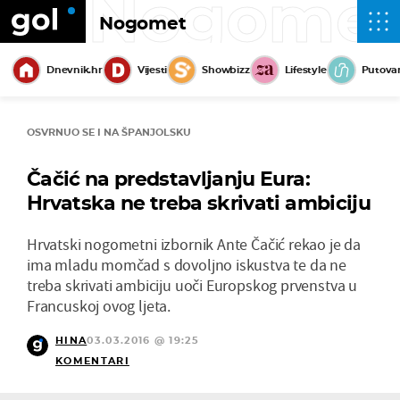
Nogome
Nogomet
Dnevnik.hr
Vijesti
Showbizz
Lifestyle
Putova
OSVRNUO SE I NA ŠPANJOLSKU
Čačić na predstavljanju Eura:
Hrvatska ne treba skrivati ambiciju
Hrvatski nogometni izbornik Ante Čačić rekao je da
ima mladu momčad s dovoljno iskustva te da ne
treba skrivati ambiciju uoči Europskog prvenstva u
Francuskoj ovog ljeta.
HINA
03.03.2016 @ 19:25
KOMENTARI