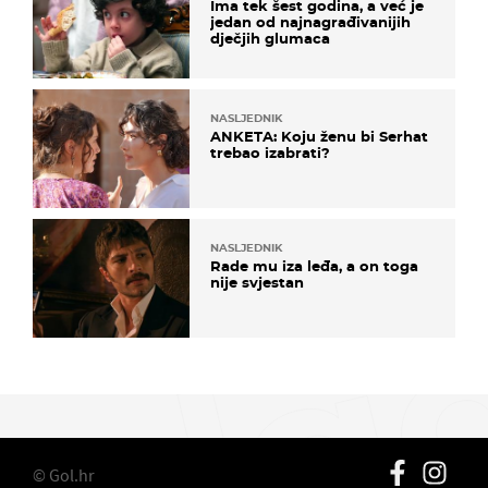
Ima tek šest godina, a već je
jedan od najnagrađivanijih
dječjih glumaca
NASLJEDNIK
ANKETA: Koju ženu bi Serhat
trebao izabrati?
NASLJEDNIK
Rade mu iza leđa, a on toga
nije svjestan
© Gol.hr