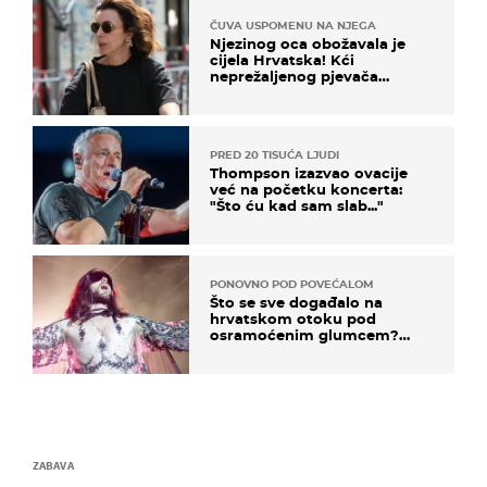
ČUVA USPOMENU NA NJEGA
Njezinog oca obožavala je
cijela Hrvatska! Kći
neprežaljenog pjevača
projurila špicom na dva
kotača
PRED 20 TISUĆA LJUDI
Thompson izazvao ovacije
već na početku koncerta:
"Što ću kad sam slab..."
PONOVNO POD POVEĆALOM
Što se sve događalo na
hrvatskom otoku pod
osramoćenim glumcem?
Bizarni prizori i danas
izazivaju nevjericu
ZABAVA