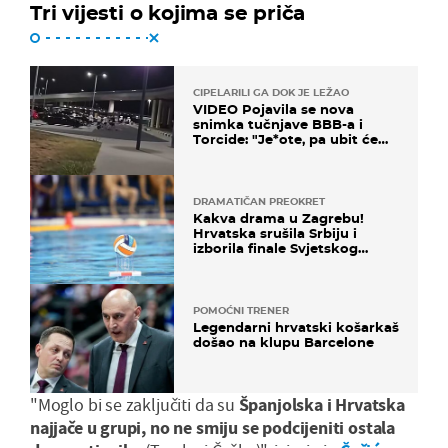
Tri vijesti o kojima se priča
CIPELARILI GA DOK JE LEŽAO
VIDEO Pojavila se nova
snimka tučnjave BBB-a i
Torcide: "Je*ote, pa ubit će
ga!"
DRAMATIČAN PREOKRET
Kakva drama u Zagrebu!
Hrvatska srušila Srbiju i
izborila finale Svjetskog
prvenstva
POMOĆNI TRENER
Legendarni hrvatski košarkaš
došao na klupu Barcelone
"Moglo bi se zaključiti da su
Španjolska i Hrvatska
najjače u grupi, no ne smiju se podcijeniti ostala