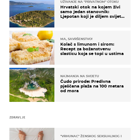
UŽIVANJE NA "PRIVATNOM" OTOKU
Hrvatski otok na kojem živi
samo jedan stanovnik:
Ljepotan koji je diljem svijeta
poznat po svojem "bijelom
zlatu"
MA, SAVRŠENSTVO!
Kolač s limunom i sirom:
Recept za božanstvenu
slasticu koja se topi u ustima
NAJMANJA NA SVIJETU
Čudo prirode: Predivna
pješčana plaža na 100 metara
od mora
ZDRAVLJE
"VRHUNAC" ŽENSKOG SEKSUALNOG ISKUSTVA