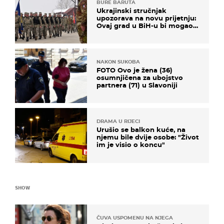
BURE BARUTA
Ukrajinski stručnjak
upozorava na novu prijetnju:
Ovaj grad u BiH-u bi mogao
biti žarište
NAKON SUKOBA
FOTO Ovo je žena (36)
osumnjičena za ubojstvo
partnera (71) u Slavoniji
DRAMA U RIJECI
Urušio se balkon kuće, na
njemu bile dvije osobe: "Život
im je visio o koncu"
SHOW
ČUVA USPOMENU NA NJEGA