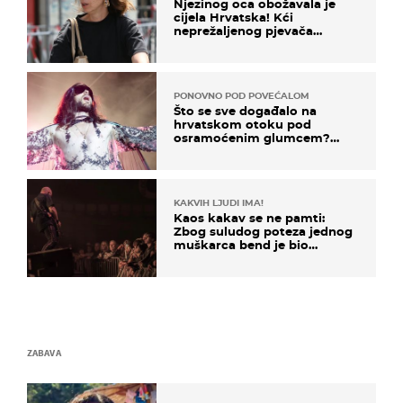
Njezinog oca obožavala je
cijela Hrvatska! Kći
neprežaljenog pjevača
projurila špicom na dva
kotača
PONOVNO POD POVEĆALOM
Što se sve događalo na
hrvatskom otoku pod
osramoćenim glumcem?
Bizarni prizori i danas
izazivaju nevjericu
KAKVIH LJUDI IMA!
Kaos kakav se ne pamti:
Zbog suludog poteza jednog
muškarca bend je bio
prisiljen prekinuti nastup
ZABAVA