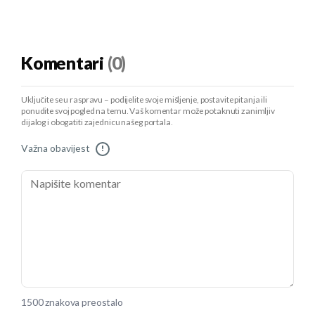
Komentari
(0)
Uključite se u raspravu – podijelite svoje mišljenje, postavite pitanja ili
ponudite svoj pogled na temu. Vaš komentar može potaknuti zanimljiv
dijalog i obogatiti zajednicu našeg portala.
Važna obavijest
!
1500 znakova preostalo