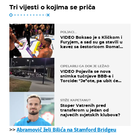
Tri vijesti o kojima se priča
POLJACI...
VIDEO Boksao je s Kličkom i
Furyjem, a sad su ga stavili u
kavez sa šestoricom Roma!
Pogledajte kako je završilo
CIPELARILI GA DOK JE LEŽAO
VIDEO Pojavila se nova
snimka tučnjave BBB-a i
Torcide: "Je*ote, pa ubit će
ga!"
STIŽE KAPETANU?
Stoper Vatrenih pred
transferom u jedan od
najvećih svjetskih klubova?
>>
Abramovič želi Bilića na Stamford Bridgeu