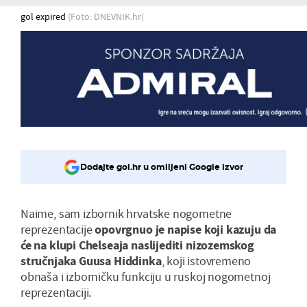
gol expired
(Foto: DNEVNIK.hr)
Dodajte gol.hr u omiljeni Google izvor
Naime, sam izbornik hrvatske nogometne
reprezentacije
opovrgnuo je napise koji kazuju da
će na klupi Chelseaja naslijediti nizozemskog
stručnjaka Guusa Hiddinka
, koji istovremeno
obnaša i izborničku funkciju u ruskoj nogometnoj
reprezentaciji.