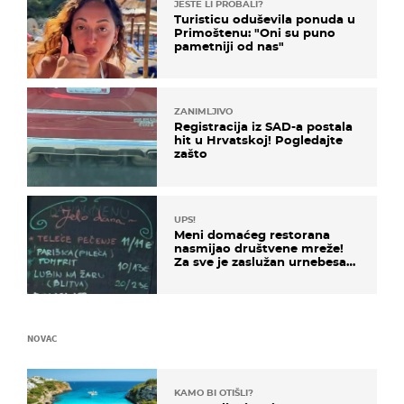
JESTE LI PROBALI?
Turisticu oduševila ponuda u
Primoštenu: "Oni su puno
pametniji od nas"
ZANIMLJIVO
Registracija iz SAD-a postala
hit u Hrvatskoj! Pogledajte
zašto
UPS!
Meni domaćeg restorana
nasmijao društvene mreže!
Za sve je zaslužan urnebesan
naziv jela
NOVAC
KAMO BI OTIŠLI?