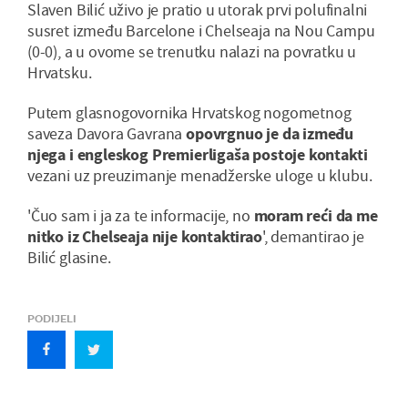
Slaven Bilić uživo je pratio u utorak prvi polufinalni
susret između Barcelone i Chelseaja na Nou Campu
(0-0), a u ovome se trenutku nalazi na povratku u
Hrvatsku.
Putem glasnogovornika Hrvatskog nogometnog
saveza Davora Gavrana
opovrgnuo je da između
njega i engleskog Premierligaša postoje kontakti
vezani uz preuzimanje menadžerske uloge u klubu.
'Čuo sam i ja za te informacije, no
moram reći da me
nitko iz Chelseaja nije kontaktirao
', demantirao je
Bilić glasine.
PODIJELI