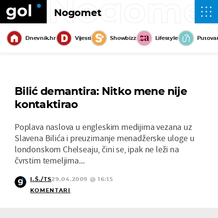
Nogome
Nogomet
Dnevnik.hr
Vijesti
Showbizz
Lifestyle
Putova
Bilić demantira: Nitko mene nije
kontaktirao
Poplava naslova u engleskim medijima vezana uz
Slavena Bilića i preuzimanje menadžerske uloge u
londonskom Chelseaju, čini se, ipak ne leži na
čvrstim temeljima...
I.Š./TS
29.04.2009 @ 16:15
KOMENTARI