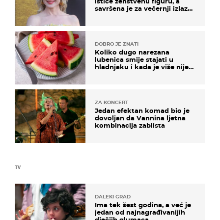
ističe ženstvenu figuru, a
savršena je za večernji izlazak
na moru
DOBRO JE ZNATI
Koliko dugo narezana
lubenica smije stajati u
hladnjaku i kada je više nije
sigurno jesti?
ZA KONCERT
Jedan efektan komad bio je
dovoljan da Vannina ljetna
kombinacija zablista
TV
DALEKI GRAD
Ima tek šest godina, a već je
jedan od najnagrađivanijih
dječjih glumaca