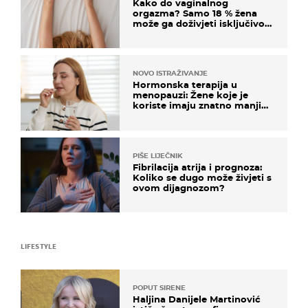
Kako do vaginalnog
orgazma? Samo 18 % žena
može ga doživjeti isključivo
na ovaj način
NOVO ISTRAŽIVANJE
Hormonska terapija u
menopauzi: Žene koje je
koriste imaju znatno manji
rizik od ovoga
PIŠE LIJEČNIK
Fibrilacija atrija i prognoza:
Koliko se dugo može živjeti s
ovom dijagnozom?
LIFESTYLE
POPUT SIRENE
Haljina Danijele Martinović