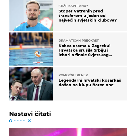
STIŽE KAPETANU?
Stoper Vatrenih pred
transferom u jedan od
najvećih svjetskih klubova?
DRAMATIČAN PREOKRET
Kakva drama u Zagrebu!
Hrvatska srušila Srbiju i
izborila finale Svjetskog
prvenstva
POMOĆNI TRENER
Legendarni hrvatski košarkaš
došao na klupu Barcelone
Nastavi čitati