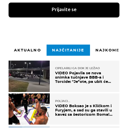
Prijavite se
AKTUALNO
NAJČITANIJE
NAJKOMENTI
CIPELARILI GA DOK JE LEŽAO
VIDEO Pojavila se nova
snimka tučnjave BBB-a i
Torcide: "Je*ote, pa ubit će
ga!"
POLJACI...
VIDEO Boksao je s Kličkom i
Furyjem, a sad su ga stavili u
kavez sa šestoricom Roma!
Pogledajte kako je završilo