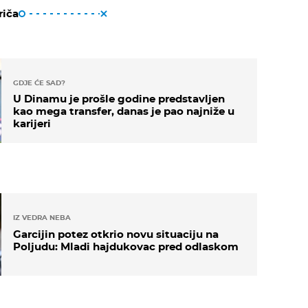
riča
GDJE ĆE SAD?
U Dinamu je prošle godine predstavljen
kao mega transfer, danas je pao najniže u
karijeri
IZ VEDRA NEBA
Garcijin potez otkrio novu situaciju na
Poljudu: Mladi hajdukovac pred odlaskom