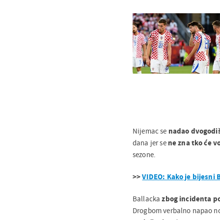
Nijemac se
nadao dvogodi
dana jer se
ne zna tko će 
sezone.
>>
VIDEO: Kako je bijesni 
Ballacka
zbog incidenta p
Drogbom verbalno napao no