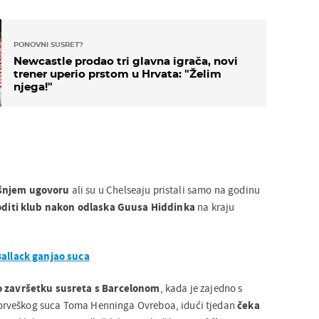
PONOVNI SUSRET?
Newcastle prodao tri glavna igrača, novi
trener uperio prstom u Hrvata: "Želim
njega!"
šnjem ugovoru
ali su u Chelseaju pristali samo na godinu
voditi klub nakon odlaska Guusa Hiddinka
na kraju
Ballack ganjao suca
o završetku susreta s Barcelonom
, kada je zajedno s
rveškog suca Toma Henninga Ovreboa, idući tjedan
čeka