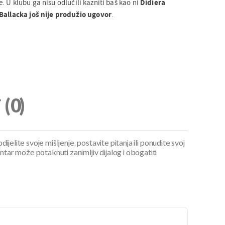
. U klubu ga nisu odlučili kazniti baš kao ni
Didiera
 Ballacka još nije produžio ugovor
.
i
(0)
ijelite svoje mišljenje, postavite pitanja ili ponudite svoj
ar može potaknuti zanimljiv dijalog i obogatiti