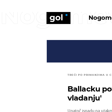
Nogome
Nogom
TREĆI PO PRIMANJIMA U 
Ballacku po
vladanju'
Unatoč ispadu na utakm