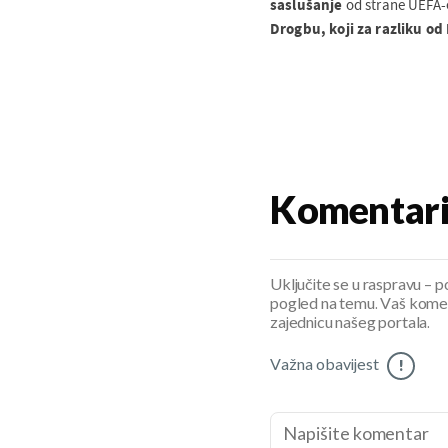
saslušanje
od strane UEFA-e
Drogbu, koji za razliku od
Komentar
Uključite se u raspravu – pod
pogled na temu. Vaš koment
zajednicu našeg portala.
Važna obavijest
!