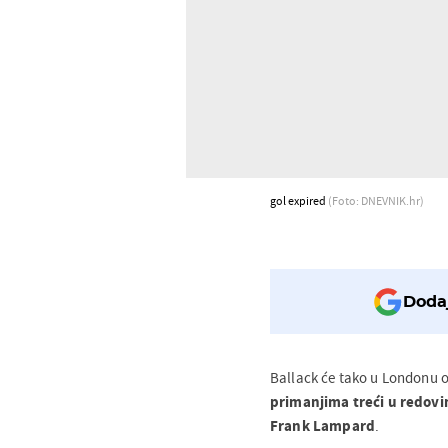
gol expired
(Foto: DNEVNIK.hr)
Dodaj
Ballack će tako u Londonu 
primanjima treći u redov
Frank Lampard
.