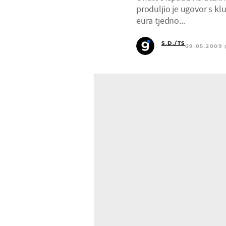
produljio je ugovor s k
eura tjedno...
S.D./TS
09.05.2009 