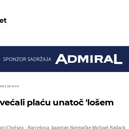
t
et
CHELSEAJU
većali plaću unatoč 'lošem
ici Chelsea - Barcelona, kapetan Njemačke Michael Ballack