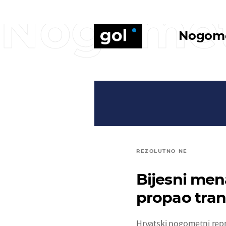
Nogome
Nogom
REZOLUTNO NE
Bijesni men
propao trans
Hrvatski nogometni repr