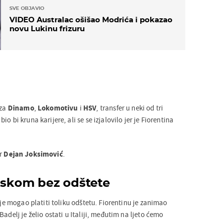
SVE OBJAVIO
VIDEO Australac ošišao Modrića i pokazao
novu Lukinu frizuru
 za
Dinamo
,
Lokomotivu
i
HSV
, transfer u neki od tri
o bi kruna karijere, ali se se izjalovilo jer je Fiorentina
er
Dejan Joksimović
.
laskom bez odštete
nije mogao platiti toliku odštetu. Fiorentinu je zanimao
adelj je želio ostati u Italiji, međutim na ljeto ćemo