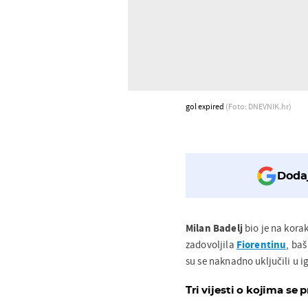
gol expired
(Foto: DNEVNIK.hr)
Dodaj
Milan Badelj
bio je na kora
zadovoljila
Fiorentinu
, baš
su se naknadno uključili u i
Tri vijesti o kojima se p