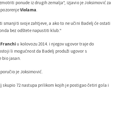
azmotriti ponude iz drugih zemalja", izjavio je Joksimović za
 upozorenje
Violama
.
i smanjiti svoje zahtjeve, a ako to ne učini Badelj će ostati
 onda bez odštete napustiti klub."
 Franchi
u kolovozu 2014. i njegov ugovor traje do
ostoji li mogućnost da Badelj produži ugovor s
 bio jasan.
poručio je Joksimović.
j skupio 72 nastupa prilikom kojih je postigao četiri gola i