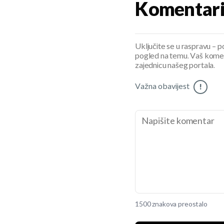
Komentar
Uključite se u raspravu – pod
pogled na temu. Vaš koment
zajednicu našeg portala.
Važna obavijest
!
1500 znakova preostalo