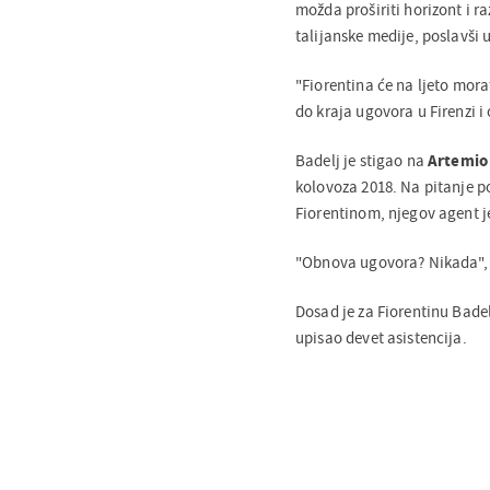
možda proširiti horizont i r
talijanske medije, poslavši
"Fiorentina će na ljeto morat
do kraja ugovora u Firenzi i
Badelj je stigao na
Artemio
kolovoza 2018. Na pitanje p
Fiorentinom, njegov agent je
"Obnova ugovora? Nikada", 
Dosad je za Fiorentinu Badel
upisao devet asistencija.