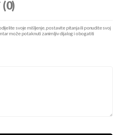
i
(0)
ijelite svoje mišljenje, postavite pitanja ili ponudite svoj
ar može potaknuti zanimljiv dijalog i obogatiti