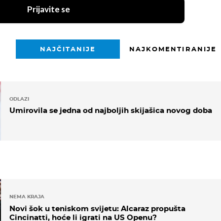
Prijavite se
NAJČITANIJE
NAJKOMENTIRANIJE
ODLAZI
Umirovila se jedna od najboljih skijašica novog doba
NEMA KRAJA
Novi šok u teniskom svijetu: Alcaraz propušta
Cincinatti, hoće li igrati na US Openu?