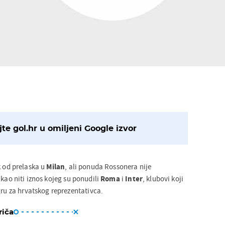
te gol.hr u omiljeni Google izvor
k od prelaska u
Milan
, ali ponuda Rossonera nije
 kao niti iznos kojeg su ponudili
Roma
i
Inter
, klubovi koji
gru za hrvatskog reprezentativca.
riča