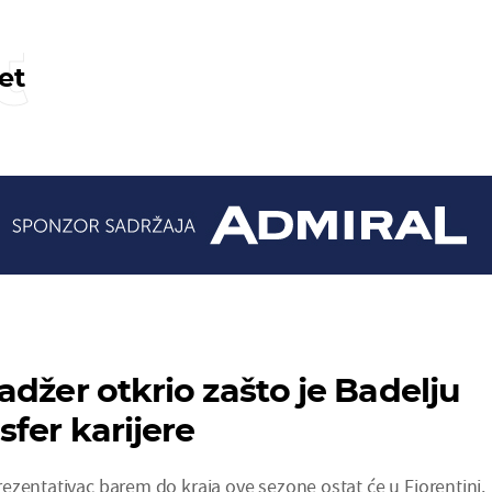
t
et
adžer otkrio zašto je Badelju
fer karijere
ezentativac barem do kraja ove sezone ostat će u Fiorentini.