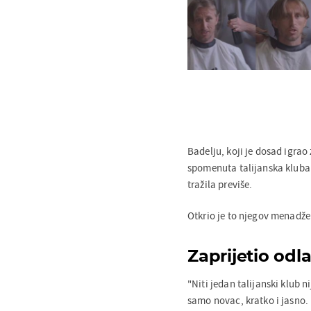
Badelju, koji je dosad igrao
spomenuta talijanska kluba bi
tražila previše.
Otkrio je to njegov menadž
Zaprijetio od
"Niti jedan talijanski klub 
samo novac, kratko i jasno. B