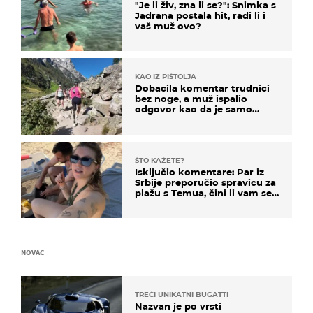
"Je li živ, zna li se?": Snimka s
Jadrana postala hit, radi li i
vaš muž ovo?
KAO IZ PIŠTOLJA
Dobacila komentar trudnici
bez noge, a muž ispalio
odgovor kao da je samo
čekao…
ŠTO KAŽETE?
Isključio komentare: Par iz
Srbije preporučio spravicu za
plažu s Temua, čini li vam se
ovo sigurnim?
NOVAC
TREĆI UNIKATNI BUGATTI
Nazvan je po vrsti