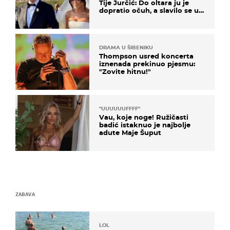
Tije Jurčić: Do oltara ju je
dopratio očuh, a slavilo se uz
Olivera i Rozgu
DRAMA U ŠIBENIKU
Thompson usred koncerta
iznenada prekinuo pjesmu:
"Zovite hitnu!"
"UUUUUUFFFF"
Vau, koje noge! Ružičasti
badić istaknuo je najbolje
adute Maje Šuput
ZABAVA
LOL