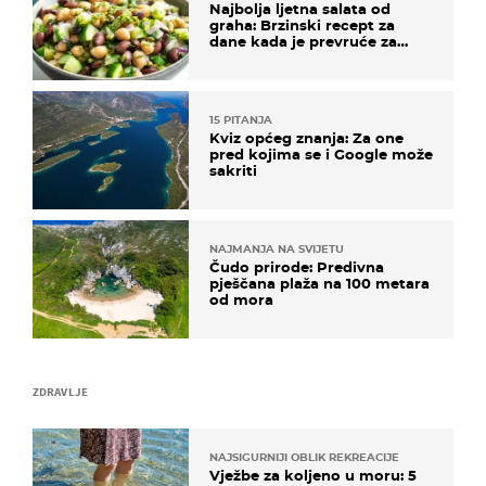
Najbolja ljetna salata od
graha: Brzinski recept za
dane kada je prevruće za
kuhanje
15 PITANJA
Kviz općeg znanja: Za one
pred kojima se i Google može
sakriti
NAJMANJA NA SVIJETU
Čudo prirode: Predivna
pješčana plaža na 100 metara
od mora
ZDRAVLJE
NAJSIGURNIJI OBLIK REKREACIJE
Vježbe za koljeno u moru: 5