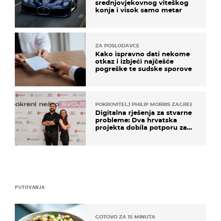
srednjovjekovnog viteškog
konja i visok samo metar
ZA POSLODAVCE
Kako ispravno dati nekome
otkaz i izbjeći najčešće
pogreške te sudske sporove
POKROVITELJ PHILIP MORRIS ZAGREB
Digitalna rješenja za stvarne
probleme: Dva hrvatska
projekta dobila potporu za
razvoj
PUTOVANJA
GOTOVO ZA 15 MINUTA