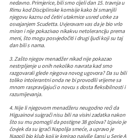
nedavno. Primjerice, bili smo cijeli dan 15. travnja u
Rimu kod Disciplinske komisije kako bi smanjili
njegovu kaznu od četiri utakmice usred utrke za
osvajanjem Scudetta. Uvjeravam vas da je bio vrlo
miran i nije pokazivao nikakvu netoleranciju prema
meni, što mogu posvjedočiti i drugi ljudi koji su taj
dan bili s nama.
3. Zašto njegov menadžer nikad nije pokazao
nestrpljenje u onih nekoliko navrata kad smo
razgovarali glede njegova novog ugovora? Da su bili
toliko intolerantni onda ne bi provodili vrijeme sa
mnom raspravljajući o novcu s dosta fleksibilnosti i
razumijevanja.
4. Nije li njegovom menadžeru neugodno reći da
Higuainovi suigrači nisu bili na visini zadatka nakon
što su mu pomogli da postigne 38 golova? Izjavio je
čovjek da su igrači Napolija smeće, a upravo je
Napoli bio klub koji je kreirao najviše šansi u Serie A