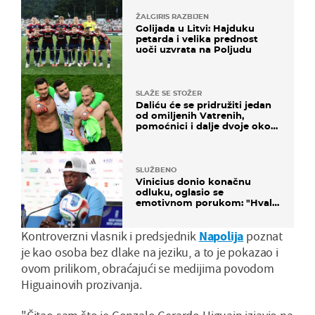
ŽALGIRIS RAZBIJEN
Golijada u Litvi: Hajduku
petarda i velika prednost
uoči uzvrata na Poljudu
SLAŽE SE STOŽER
Daliću će se pridružiti jedan
od omiljenih Vatrenih,
pomoćnici i dalje dvoje oko
ponude
SLUŽBENO
Vinicius donio konačnu
odluku, oglasio se
emotivnom porukom: "Hvala
vam svima"
Kontroverzni vlasnik i predsjednik
Napolija
poznat
je kao osoba bez dlake na jeziku, a to je pokazao i
ovom prilikom, obraćajući se medijima povodom
Higuainovih prozivanja.