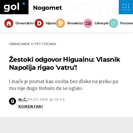
Nogome
Nogomet
Dnevnik.hr
Vijesti
Showbizz
Lifestyle
Putova
OBRAĆANJE U PET TOČAKA
Žestoki odgovor Higuainu: Vlasnik
Napolija rigao 'vatru'!
I inače je poznat kao osoba bez dlake na jeziku pa
mu nije dugo trebalo da se oglasi.
M.Č.
29.07.2016 @ 16:42
KOMENTARI