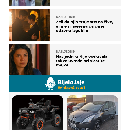
NASLJEDNIK
Želi da njih troje sretno žive,
a nije ni svjesna da ga je
odavno izgubila
NASLJEDNIK
Nasljednik: Nije očekivala
takve uvrede od vlastite
majke