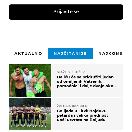
Prijavite se
AKTUALNO
NAJČITANIJE
NAJKOMENTI
SLAŽE SE STOŽER
Daliću će se pridružiti jedan
od omiljenih Vatrenih,
pomoćnici i dalje dvoje oko
ponude
ŽALGIRIS RAZBIJEN
Golijada u Litvi: Hajduku
petarda i velika prednost
uoči uzvrata na Poljudu