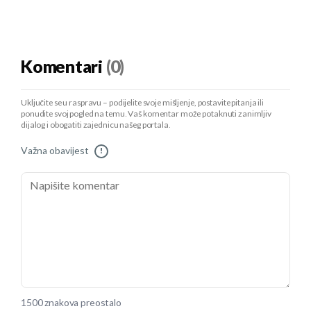
Komentari
(0)
Uključite se u raspravu – podijelite svoje mišljenje, postavite pitanja ili
ponudite svoj pogled na temu. Vaš komentar može potaknuti zanimljiv
dijalog i obogatiti zajednicu našeg portala.
Važna obavijest
!
1500 znakova preostalo