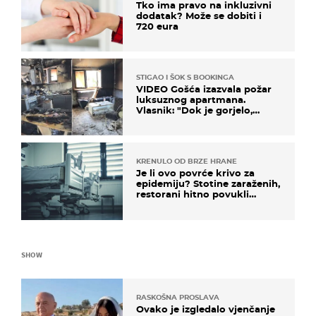
Tko ima pravo na inkluzivni
dodatak? Može se dobiti i
720 eura
STIGAO I ŠOK S BOOKINGA
VIDEO Gošća izazvala požar
luksuznog apartmana.
Vlasnik: "Dok je gorjelo,
smijali su se, pili i pokazivali
mi srednji prst"
KRENULO OD BRZE HRANE
Je li ovo povrće krivo za
epidemiju? Stotine zaraženih,
restorani hitno povukli
proizvod
SHOW
RASKOŠNA PROSLAVA
Ovako je izgledalo vjenčanje