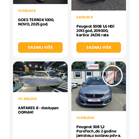
10.590,00 €
5.800,00 €
GOES TERROX 1000,
NOVO, 2025 god.
Peugeot 5008 1,6 HDi
2013 god, 209000,
kartice 24/36 rata
SAZNAJ VIŠE
SAZNAJ VIŠE
117.188,00 €
ANTARES 8 - dostupan
ODMAH!
12.900,00 €
Peugeot 308 1,2
PureTech ,do 2 godine
jamstva,u sustavu pdv-a.