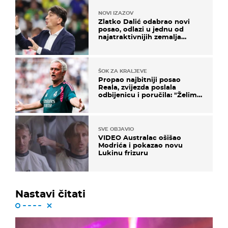
NOVI IZAZOV
Zlatko Dalić odabrao novi
posao, odlazi u jednu od
najatraktivnijih zemalja
svijeta
ŠOK ZA KRALJEVE
Propao najbitniji posao
Reala, zvijezda poslala
odbijenicu i poručila: "Želim
u Barcelonu"
SVE OBJAVIO
VIDEO Australac ošišao
Modrića i pokazao novu
Lukinu frizuru
Nastavi čitati