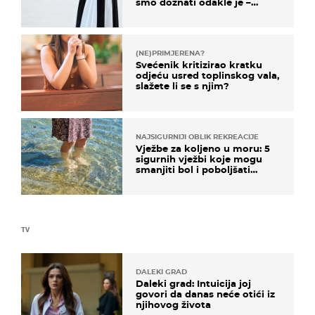
smo doznati odakle je –
košta samo 18 eura
(NE)PRIMJERENA?
Svećenik kritizirao kratku
odjeću usred toplinskog vala,
slažete li se s njim?
NAJSIGURNIJI OBLIK REKREACIJE
Vježbe za koljeno u moru: 5
sigurnih vježbi koje mogu
smanjiti bol i poboljšati
pokretljivost
TV
DALEKI GRAD
Daleki grad: Intuicija joj
govori da danas neće otići iz
njihovog života