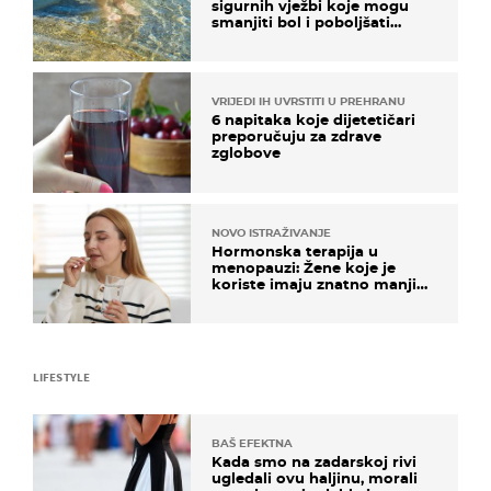
sigurnih vježbi koje mogu
smanjiti bol i poboljšati
pokretljivost
VRIJEDI IH UVRSTITI U PREHRANU
6 napitaka koje dijetetičari
preporučuju za zdrave
zglobove
NOVO ISTRAŽIVANJE
Hormonska terapija u
menopauzi: Žene koje je
koriste imaju znatno manji
rizik od ovoga
LIFESTYLE
BAŠ EFEKTNA
Kada smo na zadarskoj rivi
ugledali ovu haljinu, morali