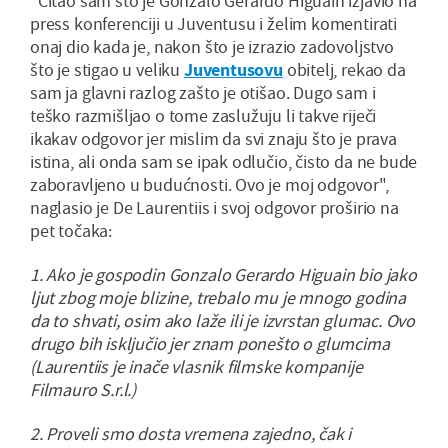
"Čitao sam što je Gonzalo Gerardo Higuain izjavio na
press konferenciji u Juventusu i želim komentirati
onaj dio kada je, nakon što je izrazio zadovoljstvo
što je stigao u veliku
Juventusovu
obitelj, rekao da
sam ja glavni razlog zašto je otišao. Dugo sam i
teško razmišljao o tome zaslužuju li takve riječi
ikakav odgovor jer mislim da svi znaju što je prava
istina, ali onda sam se ipak odlučio, čisto da ne bude
zaboravljeno u budućnosti. Ovo je moj odgovor",
naglasio je De Laurentiis i svoj odgovor proširio na
pet točaka:
1. Ako je gospodin Gonzalo Gerardo Higuain bio jako
ljut zbog moje blizine, trebalo mu je mnogo godina
da to shvati, osim ako laže ili je izvrstan glumac. Ovo
drugo bih isključio jer znam ponešto o glumcima
(Laurentiis je inače vlasnik filmske kompanije
Filmauro S.r.l.)
2. Proveli smo dosta vremena zajedno, čak i