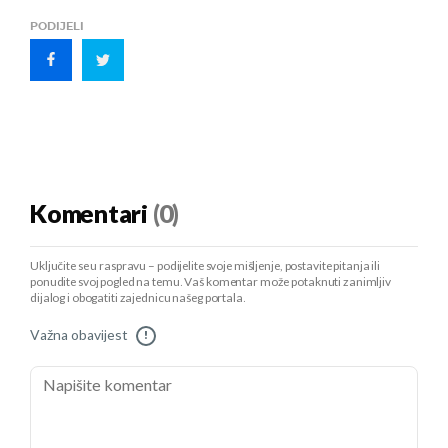
PODIJELI
Komentari
(0)
Uključite se u raspravu – podijelite svoje mišljenje, postavite pitanja ili
ponudite svoj pogled na temu. Vaš komentar može potaknuti zanimljiv
dijalog i obogatiti zajednicu našeg portala.
Važna obavijest
!