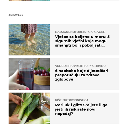
ZDRAVLJE
NAJSIGURNIJI OBLIK REKREACIJE
Vježbe za koljeno u moru: 5
sigurnih vježbi koje mogu
smanjiti bol i poboljšati
pokretljivost
VRIJEDI IH UVRSTITI U PREHRANU
6 napitaka koje dijetetičari
preporučuju za zdrave
zglobove
PIŠE NUTRICIONISTICA
Poriluk i giht: Smijete li ga
jesti ili riskirate novi
napadaj?