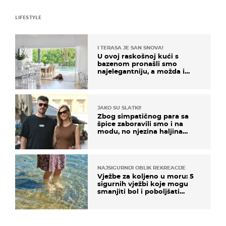
LIFESTYLE
I TERASA JE SAN SNOVA!
U ovoj raskošnoj kući s
bazenom pronašli smo
najelegantniju, a možda i
najljepšu bijelu kuhinju
JAKO SU SLATKI!
Zbog simpatičnog para sa
špice zaboravili smo i na
modu, no njezina haljina
itekako nas se dojmila
NAJSIGURNIJI OBLIK REKREACIJE
Vježbe za koljeno u moru: 5
sigurnih vježbi koje mogu
smanjiti bol i poboljšati
pokretljivost