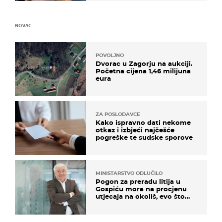
NOVAC
POVOLJNO
Dvorac u Zagorju na aukciji.
Početna cijena 1,46 milijuna
eura
ZA POSLODAVCE
Kako ispravno dati nekome
otkaz i izbjeći najčešće
pogreške te sudske sporove
MINISTARSTVO ODLUČILO
Pogon za preradu litija u
Gospiću mora na procjenu
utjecaja na okoliš, evo što
kaže ulagač