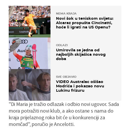
NEMA KRAJA
Novi šok u teniskom svijetu:
Alcaraz propušta Cincinatti,
hoće li igrati na US Openu?
ODLAZI
Umirovila se jedna od
najboljih skijašica novog
doba
SVE OBJAVIO
VIDEO Australac ošišao
Modrića i pokazao novu
Lukinu frizuru
''Di Maria je tražio odlazak i odbio novi ugovor. Sada
mora potražiti novi klub, a ako ostane s nama do
kraja prijelaznog roka bit će u konkurenciji za
momčad'', poručio je Ancelotti.