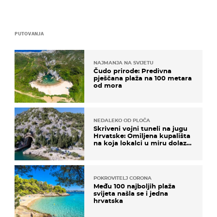
PUTOVANJA
NAJMANJA NA SVIJETU
Čudo prirode: Predivna
pješčana plaža na 100 metara
od mora
NEDALEKO OD PLOČA
Skriveni vojni tuneli na jugu
Hrvatske: Omiljena kupališta
na koja lokalci u miru dolaze
roniti i skakati u more
POKROVITELJ CORONA
Među 100 najboljih plaža
svijeta našla se i jedna
hrvatska