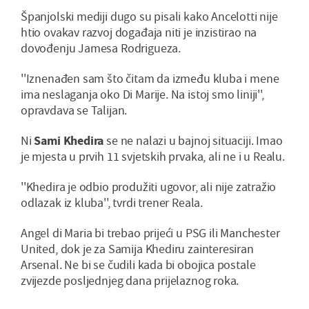
Španjolski mediji dugo su pisali kako Ancelotti nije
htio ovakav razvoj događaja niti je inzistirao na
dovođenju Jamesa Rodrigueza.
''Iznenađen sam što čitam da između kluba i mene
ima neslaganja oko Di Marije. Na istoj smo liniji'',
opravdava se Talijan.
Ni
Sami Khedira
se ne nalazi u bajnoj situaciji. Imao
je mjesta u prvih 11 svjetskih prvaka, ali ne i u Realu.
''Khedira je odbio produžiti ugovor, ali nije zatražio
odlazak iz kluba'', tvrdi trener Reala.
Angel di Maria bi trebao prijeći u PSG ili Manchester
United, dok je za Samija Khediru zainteresiran
Arsenal. Ne bi se čudili kada bi obojica postale
zvijezde posljednjeg dana prijelaznog roka.