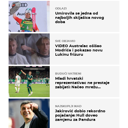
ODLAZI
Umirovila se jedna od
najboljih skijašica novog
doba
SVE OBJAVIO
VIDEO Australac ošišao
Modrića i pokazao novu
Lukinu frizuru
BUDUĆI VATRENI
Mladi hrvatski
reprezentativac ne prestaje
zabijati: Načeo mrežu
bugarskog velikana
NAJSKUPLJI IKAD
Jakirović dobio rekordno
pojačanje: Hull doveo
zamjenu za Pandura