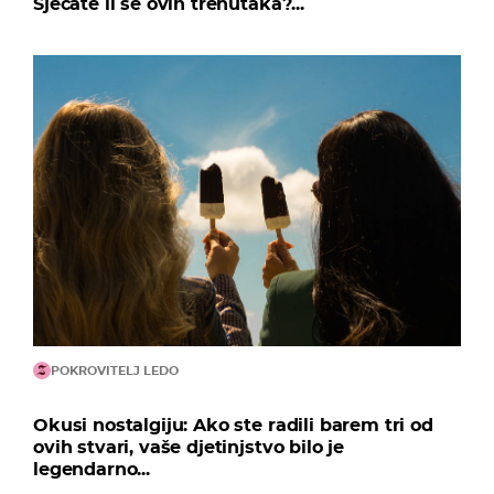
Sjećate li se ovih trenutaka?...
POKROVITELJ LEDO
Okusi nostalgiju: Ako ste radili barem tri od
ovih stvari, vaše djetinjstvo bilo je
legendarno...