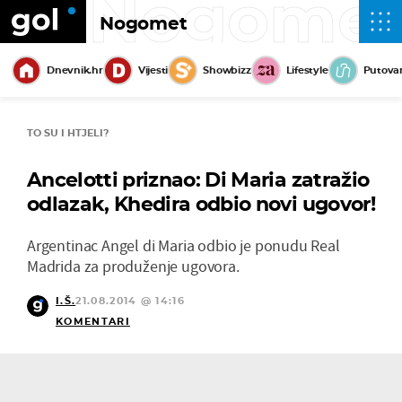
Nogome
Nogomet
Dnevnik.hr
Vijesti
Showbizz
Lifestyle
Putova
TO SU I HTJELI?
Ancelotti priznao: Di Maria zatražio
odlazak, Khedira odbio novi ugovor!
Argentinac Angel di Maria odbio je ponudu Real
Madrida za produženje ugovora.
I.Š.
21.08.2014 @ 14:16
KOMENTARI