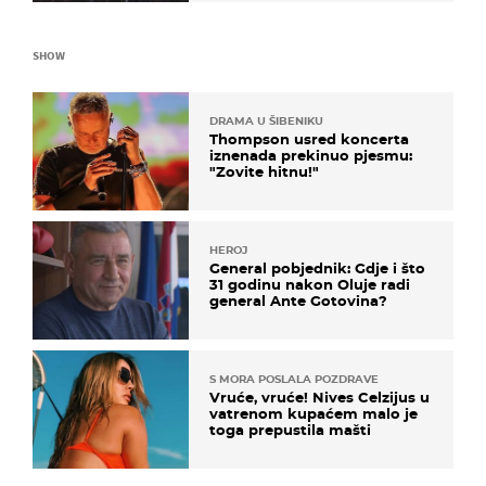
SHOW
DRAMA U ŠIBENIKU
Thompson usred koncerta
iznenada prekinuo pjesmu:
"Zovite hitnu!"
HEROJ
General pobjednik: Gdje i što
31 godinu nakon Oluje radi
general Ante Gotovina?
S MORA POSLALA POZDRAVE
Vruće, vruće! Nives Celzijus u
vatrenom kupaćem malo je
toga prepustila mašti