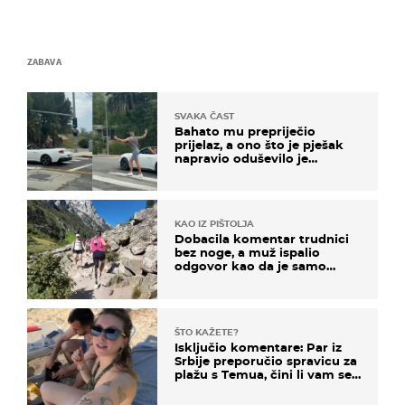
ZABAVA
SVAKA ČAST
Bahato mu prepriječio
prijelaz, a ono što je pješak
napravio oduševilo je
društvene mreže
KAO IZ PIŠTOLJA
Dobacila komentar trudnici
bez noge, a muž ispalio
odgovor kao da je samo
čekao…
ŠTO KAŽETE?
Isključio komentare: Par iz
Srbije preporučio spravicu za
plažu s Temua, čini li vam se
ovo sigurnim?