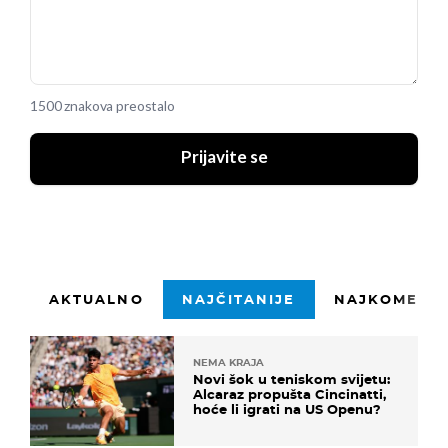
1500 znakova preostalo
Prijavite se
AKTUALNO
NAJČITANIJE
NAJKOMENTI
NEMA KRAJA
Novi šok u teniskom svijetu:
Alcaraz propušta Cincinatti,
hoće li igrati na US Openu?