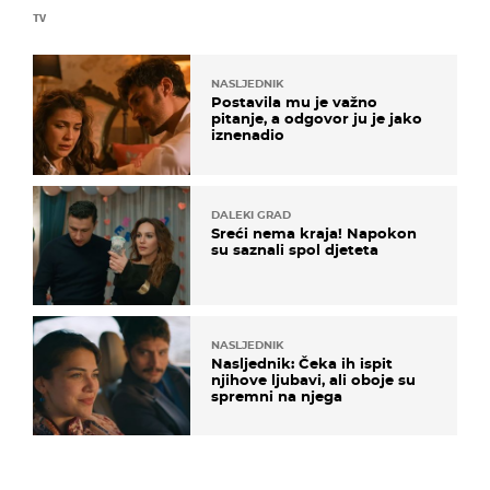
TV
NASLJEDNIK
Postavila mu je važno
pitanje, a odgovor ju je jako
iznenadio
DALEKI GRAD
Sreći nema kraja! Napokon
su saznali spol djeteta
NASLJEDNIK
Nasljednik: Čeka ih ispit
njihove ljubavi, ali oboje su
spremni na njega