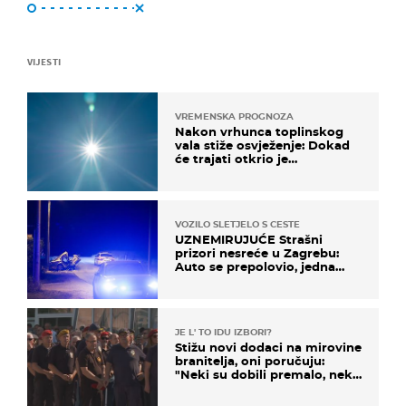
VIJESTI
VREMENSKA PROGNOZA
Nakon vrhunca toplinskog
vala stiže osvježenje: Dokad
će trajati otkrio je
meteorolog
VOZILO SLETJELO S CESTE
UZNEMIRUJUĆE Strašni
prizori nesreće u Zagrebu:
Auto se prepolovio, jedna
osoba poginula
JE L' TO IDU IZBORI?
Stižu novi dodaci na mirovine
branitelja, oni poručuju:
"Neki su dobili premalo, neki
su dobili previše"