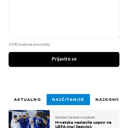
1500 znakova preostalo
Prijavite se
AKTUALNO
NAJČITANIJE
NAJKOMENTI
SJAJAN TJEDAN U EUROPI
Hrvatska nastavila uspon na
UEFA-inoj ljestvici: