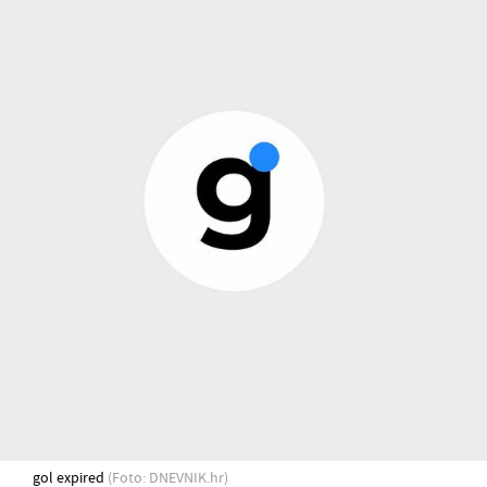
gol expired
(Foto: DNEVNIK.hr)