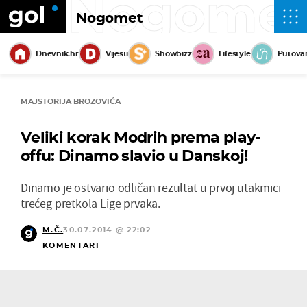
Nogome
Nogomet
Dnevnik.hr
Vijesti
Showbizz
Lifestyle
Putova
MAJSTORIJA BROZOVIĆA
Veliki korak Modrih prema play-
offu: Dinamo slavio u Danskoj!
Dinamo je ostvario odličan rezultat u prvoj utakmici
trećeg pretkola Lige prvaka.
M.Č.
30.07.2014 @ 22:02
KOMENTARI