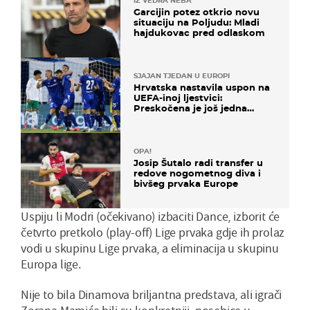
IZ VEDRA NEBA
Garcijin potez otkrio novu
situaciju na Poljudu: Mladi
hajdukovac pred odlaskom
SJAJAN TJEDAN U EUROPI
Hrvatska nastavila uspon na
UEFA-inoj ljestvici:
Preskočena je još jedna
država
OPA!
Josip Šutalo radi transfer u
redove nogometnog diva i
bivšeg prvaka Europe
Uspiju li Modri (očekivano) izbaciti Dance, izborit će
četvrto pretkolo (play-off) Lige prvaka gdje ih prolaz
vodi u skupinu Lige prvaka, a eliminacija u skupinu
Europa lige.
Nije to bila Dinamova briljantna predstava, ali igrači