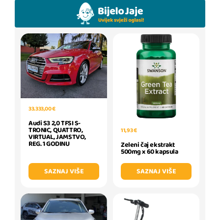
33.333,00 €
Audi S3 2,0 TFSI S-
TRONIC, QUATTRO,
11,93 €
VIRTUAL, JAMSTVO,
REG. 1 GODINU
Zeleni čaj ekstrakt
500mg x 60 kapsula
SAZNAJ VIŠE
SAZNAJ VIŠE