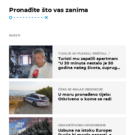
Pronađite što vas zanima
VIJESTI
"I DALJE SU PLESALI, VRIŠTALI..."
Turisti mu zapalili apartman:
"U 30 minuta nestalo je 50
godina našeg života, supruga
i ja ne možemo oka sklopiti"
ČEKA SE NALAZ OBDUKCIJE
U moru pronađeno tijelo:
Otkriveno o kome se radi
OBAVJEŠTAJNO UPOZORENJE
Uzbuna na istoku Europe:
Rusija bi mogla napasti, a