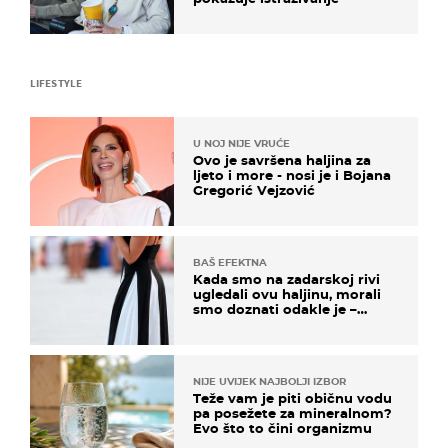
LIFESTYLE
U NOJ NIJE VRUĆE
Ovo je savršena haljina za
ljeto i more - nosi je i Bojana
Gregorić Vejzović
BAŠ EFEKTNA
Kada smo na zadarskoj rivi
ugledali ovu haljinu, morali
smo doznati odakle je –
košta samo 18 eura
NIJE UVIJEK NAJBOLJI IZBOR
Teže vam je piti običnu vodu
pa posežete za mineralnom?
Evo što to čini organizmu