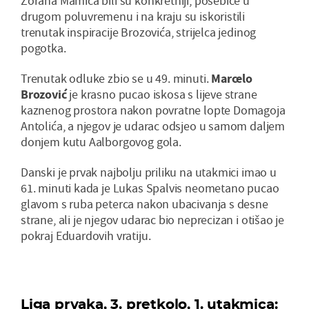
Zorana Mamića bili su konkretniji, posebice u
drugom poluvremenu i na kraju su iskoristili
trenutak inspiracije Brozovića, strijelca jedinog
pogotka.
Trenutak odluke zbio se u 49. minuti.
Marcelo
Brozović
je krasno pucao iskosa s lijeve strane
kaznenog prostora nakon povratne lopte Domagoja
Antolića, a njegov je udarac odsjeo u samom daljem
donjem kutu Aalborgovog gola.
Danski je prvak najbolju priliku na utakmici imao u
61. minuti kada je Lukas Spalvis neometano pucao
glavom s ruba peterca nakon ubacivanja s desne
strane, ali je njegov udarac bio neprecizan i otišao je
pokraj Eduardovih vratiju.
Liga prvaka, 3. pretkolo, 1. utakmica: