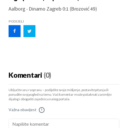
Aalborg - Dinamo Zagreb 0:1 (Brozović 49)
PODIJELI
Komentari
(0)
Uključite se u raspravu – podijelite svoje mišljenje, postavite pitanja ili
ponudite svoj pogled na temu. Vaš komentar može potaknuti zanimljiv
dijalog i obogatiti zajednicu našeg portala.
Važna obavijest
!