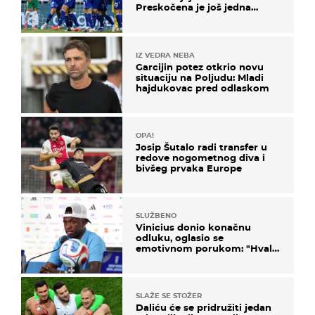
Preskočena je još jedna
država
IZ VEDRA NEBA
Garcijin potez otkrio novu
situaciju na Poljudu: Mladi
hajdukovac pred odlaskom
OPA!
Josip Šutalo radi transfer u
redove nogometnog diva i
bivšeg prvaka Europe
SLUŽBENO
Vinicius donio konačnu
odluku, oglasio se
emotivnom porukom: "Hvala
vam svima"
SLAŽE SE STOŽER
Daliću će se pridružiti jedan