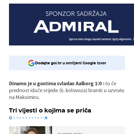
Dodajte gol.hr u omiljeni Google izvor
Dinamo je u gostima svladao Aalborg 1:0
i tu će
prednost iduće srijede (6. kolovoza) braniti u uzvratu
na Maksimiru.
Tri vijesti o kojima se priča