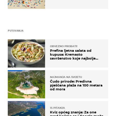
PUTOVANJA
OBVEZNO PROBATI!
Prefina ljetna salata od
kupusa: Kremasto
savršenstvo koje najbolje
paše uz pečeno meso
NAJMANJA NA SVIJETU
Čudo prirode: Predivna
pješčana plaža na 100 metara
od mora
15 PITANJA
Kviz općeg znanja: Za one
pred kojima se i Google može