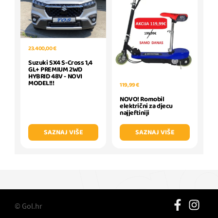
23.400,00 €
Suzuki SX4 S-Cross 1,4
GL+ PREMIUM 2WD
HYBRID 48V - NOVI
MODEL!!!
119,99 €
NOVO! Romobil
električni za djecu
najjeftiniji
SAZNAJ VIŠE
SAZNAJ VIŠE
© Gol.hr