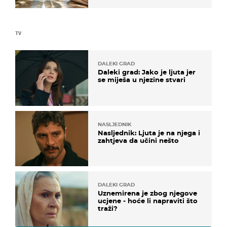
TV
DALEKI GRAD
Daleki grad: Jako je ljuta jer
se miješa u njezine stvari
NASLJEDNIK
Nasljednik: Ljuta je na njega i
zahtjeva da učini nešto
DALEKI GRAD
Uznemirena je zbog njegove
ucjene - hoće li napraviti što
traži?