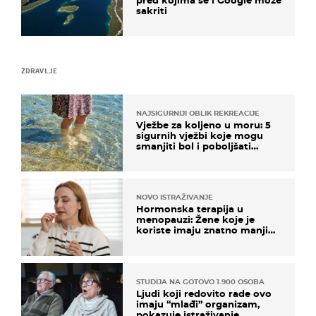
sakriti
ZDRAVLJE
NAJSIGURNIJI OBLIK REKREACIJE
Vježbe za koljeno u moru: 5
sigurnih vježbi koje mogu
smanjiti bol i poboljšati
pokretljivost
NOVO ISTRAŽIVANJE
Hormonska terapija u
menopauzi: Žene koje je
koriste imaju znatno manji
rizik od ovoga
STUDIJA NA GOTOVO 1.900 OSOBA
Ljudi koji redovito rade ovo
imaju “mlađi” organizam,
pokazuje istraživanje