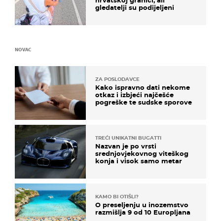
gledatelji su podijeljeni
NOVAC
ZA POSLODAVCE
Kako ispravno dati nekome
otkaz i izbjeći najčešće
pogreške te sudske sporove
TREĆI UNIKATNI BUGATTI
Nazvan je po vrsti
srednjovjekovnog viteškog
konja i visok samo metar
KAMO BI OTIŠLI?
O preseljenju u inozemstvo
razmišlja 9 od 10 Europljana