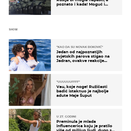
poznato i kada! Moguć i
kopneni upad u članicu
NATO-a
SHOW
"KAO DA SU NOVAK ĐOKOVIĆ"
Jedan od najpoznatijih
svjetskih parova stigao na
Jadran, ovakve reakcije
vjerojatno nisu očekivali
"UUUUUUFFFF"
Vau, koje noge! Ružičasti
badić istaknuo je najbolje
adute Maje Šuput
U 27. GODINI
Preminula je mlada
influencerica koju je pratilo
više od milijun ljudi, dugo se