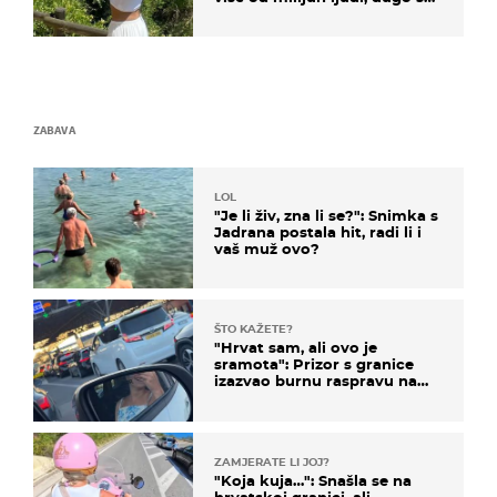
borila s opakom bolešću
ZABAVA
LOL
"Je li živ, zna li se?": Snimka s
Jadrana postala hit, radi li i
vaš muž ovo?
ŠTO KAŽETE?
"Hrvat sam, ali ovo je
sramota": Prizor s granice
izazvao burnu raspravu na
društvenim mrežama
ZAMJERATE LI JOJ?
"Koja kuja…": Snašla se na
hrvatskoj granici, ali