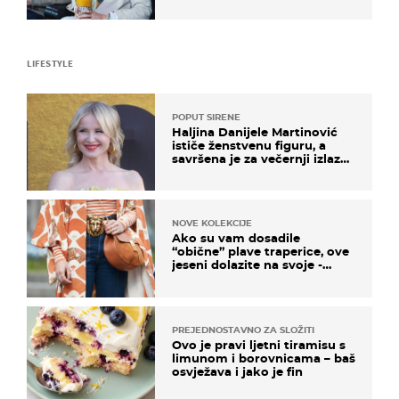
LIFESTYLE
POPUT SIRENE
Haljina Danijele Martinović
ističe ženstvenu figuru, a
savršena je za večernji izlazak
na moru
NOVE KOLEKCIJE
Ako su vam dosadile
“obične” plave traperice, ove
jeseni dolazite na svoje -
izdvajamo 15 hit modela
PREJEDNOSTAVNO ZA SLOŽITI
Ovo je pravi ljetni tiramisu s
limunom i borovnicama – baš
osvježava i jako je fin