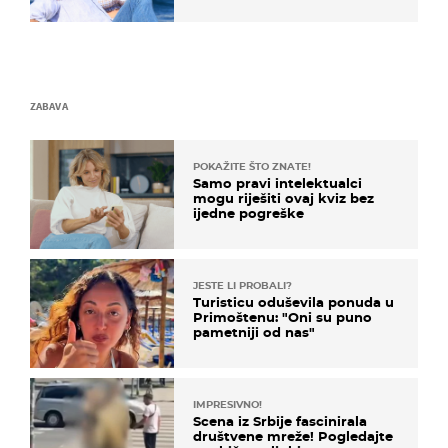
vjerojatno nisu očekivali
ZABAVA
POKAŽITE ŠTO ZNATE!
Samo pravi intelektualci
mogu riješiti ovaj kviz bez
ijedne pogreške
JESTE LI PROBALI?
Turisticu oduševila ponuda u
Primoštenu: "Oni su puno
pametniji od nas"
IMPRESIVNO!
Scena iz Srbije fascinirala
društvene mreže! Pogledajte