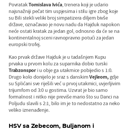
Povratak
Tomislava Ivića
, trenera koji je udario
najsnažniji pečat tim uspjesima i stilu igre zbog koje
su Bili stekli veliki broj simpatizera diljem bivše
države, označavao je novu nadu da Hajduk napokon
neće ostati kratak za jedan gol, odnosno da će se na
kontinentalnoj sceni ravnopravno potući za jedan
europski trofej.
Kao prvak države Hajduk je u tadašnjem Kupu
prvaka u prvom kolu za suparnika dobio turski
Trabzonspor
i u obje ga utakmice pobijedio s 1:0.
Drugo kolo donijelo je sraz s danskim
Vejleom,
gdje
su Splićani sve riješili već u prvoj utakmici, uvjerljivim
trijumfom od 3:0 u gostima. Uzvrat je bio samo
formalnost i nitko nije previše mario što su Danci na
Poljudu slavili s 2:1, bilo im je to nedostatno za neko
veliko iznenađenje.
HSV sa Zebecom, Buljanom i