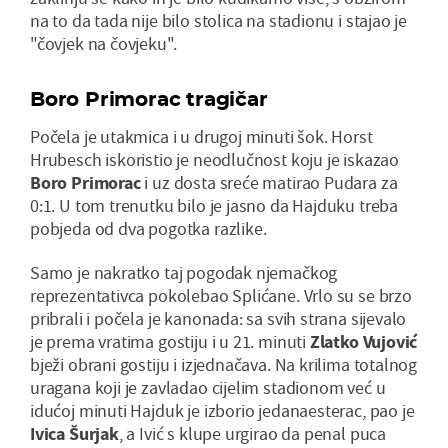
na to da tada nije bilo stolica na stadionu i stajao je
"čovjek na čovjeku".
Boro Primorac tragičar
Počela je utakmica i u drugoj minuti šok. Horst
Hrubesch iskoristio je neodlučnost koju je iskazao
Boro Primorac
i uz dosta sreće matirao Pudara za
0:1. U tom trenutku bilo je jasno da Hajduku treba
pobjeda od dva pogotka razlike.
Samo je nakratko taj pogodak njemačkog
reprezentativca pokolebao Splićane. Vrlo su se brzo
pribrali i počela je kanonada: sa svih strana sijevalo
je prema vratima gostiju i u 21. minuti
Zlatko Vujović
bježi obrani gostiju i izjednačava. Na krilima totalnog
uragana koji je zavladao cijelim stadionom već u
idućoj minuti Hajduk je izborio jedanaesterac, pao je
Ivica Šurjak
, a Ivić s klupe urgirao da penal puca