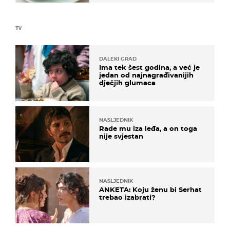
TV
DALEKI GRAD
Ima tek šest godina, a već je
jedan od najnagrađivanijih
dječjih glumaca
NASLJEDNIK
Rade mu iza leđa, a on toga
nije svjestan
NASLJEDNIK
ANKETA: Koju ženu bi Serhat
trebao izabrati?