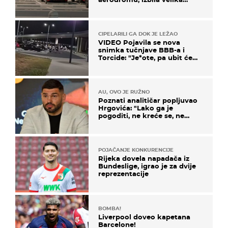
masovna tučnjava
CIPELARILI GA DOK JE LEŽAO
VIDEO Pojavila se nova
snimka tučnjave BBB-a i
Torcide: "Je*ote, pa ubit će
ga!"
AU, OVO JE RUŽNO
Poznati analitičar popljuvao
Hrgovića: "Lako ga je
pogoditi, ne kreće se, ne
koristi noge..."
POJAČANJE KONKURENCIJE
Rijeka dovela napadača iz
Bundeslige, igrao je za dvije
reprezentacije
BOMBA!
Liverpool doveo kapetana
Barcelone!