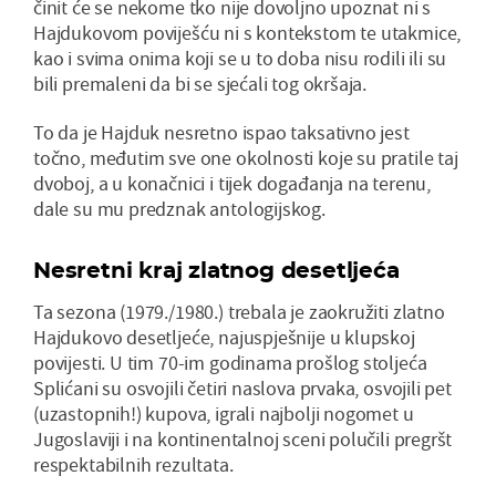
činit će se nekome tko nije dovoljno upoznat ni s
Hajdukovom poviješću ni s kontekstom te utakmice,
kao i svima onima koji se u to doba nisu rodili ili su
bili premaleni da bi se sjećali tog okršaja.
To da je Hajduk nesretno ispao taksativno jest
točno, međutim sve one okolnosti koje su pratile taj
dvoboj, a u konačnici i tijek događanja na terenu,
dale su mu predznak antologijskog.
Nesretni kraj zlatnog desetljeća
Ta sezona (1979./1980.) trebala je zaokružiti zlatno
Hajdukovo desetljeće, najuspješnije u klupskoj
povijesti. U tim 70-im godinama prošlog stoljeća
Splićani su osvojili četiri naslova prvaka, osvojili pet
(uzastopnih!) kupova, igrali najbolji nogomet u
Jugoslaviji i na kontinentalnoj sceni polučili pregršt
respektabilnih rezultata.