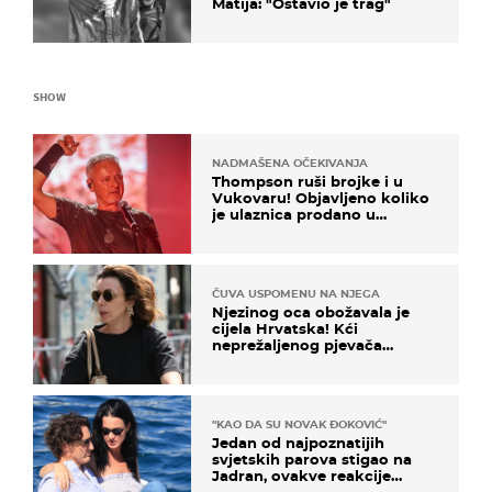
Matija: "Ostavio je trag"
SHOW
NADMAŠENA OČEKIVANJA
Thompson ruši brojke i u
Vukovaru! Objavljeno koliko
je ulaznica prodano u
kratkom vremenu
ČUVA USPOMENU NA NJEGA
Njezinog oca obožavala je
cijela Hrvatska! Kći
neprežaljenog pjevača
projurila špicom na dva
kotača
"KAO DA SU NOVAK ĐOKOVIĆ"
Jedan od najpoznatijih
svjetskih parova stigao na
Jadran, ovakve reakcije