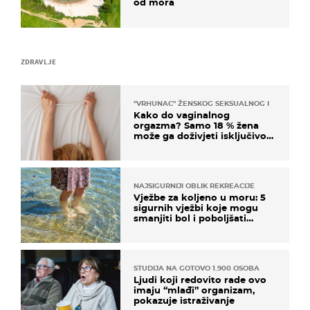
od mora
ZDRAVLJE
"VRHUNAC" ŽENSKOG SEKSUALNOG ISKUSTVA
Kako do vaginalnog
orgazma? Samo 18 % žena
može ga doživjeti isključivo
na ovaj način
NAJSIGURNIJI OBLIK REKREACIJE
Vježbe za koljeno u moru: 5
sigurnih vježbi koje mogu
smanjiti bol i poboljšati
pokretljivost
STUDIJA NA GOTOVO 1.900 OSOBA
Ljudi koji redovito rade ovo
imaju “mlađi” organizam,
pokazuje istraživanje