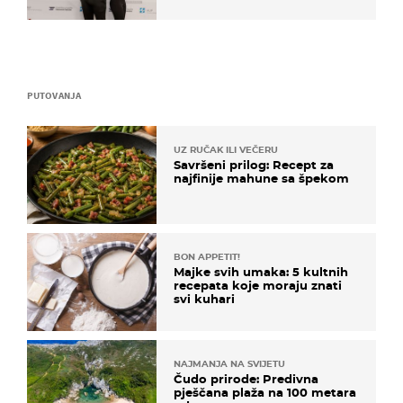
razvoj
PUTOVANJA
UZ RUČAK ILI VEČERU
Savršeni prilog: Recept za
najfinije mahune sa špekom
BON APPETIT!
Majke svih umaka: 5 kultnih
recepata koje moraju znati
svi kuhari
NAJMANJA NA SVIJETU
Čudo prirode: Predivna
pješčana plaža na 100 metara