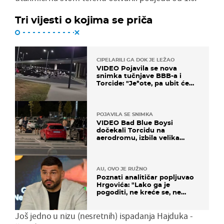
Tri vijesti o kojima se priča
CIPELARILI GA DOK JE LEŽAO
VIDEO Pojavila se nova
snimka tučnjave BBB-a i
Torcide: "Je*ote, pa ubit će
ga!"
POJAVILA SE SNIMKA
VIDEO Bad Blue Boysi
dočekali Torcidu na
aerodromu, izbila velika
masovna tučnjava
AU, OVO JE RUŽNO
Poznati analitičar popljuvao
Hrgovića: "Lako ga je
pogoditi, ne kreće se, ne
koristi noge..."
Još jedno u nizu (nesretnih) ispadanja Hajduka -