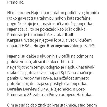
Primorac.
Htio je trener Hajduka mentalno podići svog braniča
i tako ga vratiti u utakmicu nakon katastrofalne
pogreške koju je napravio uoči vodećeg pogotka
Nijemaca, ali to se pokazalo kao loša odluka.
Primorac je to učinio loše, vratar
Rudi
Kargus
uhvatio je njegovu loptu, a već u idućem
napadu HSV-a
Holger Hieronymus
zabio je za 1:2.
Nijemci su dakle s ukupnih 1:3 otišli na odmor na
poluvremenu, ali su itekako drhtali. U
nevjerojatnom tempu odigrao je Hajduk nastavak
utakmice, gotovo svaki napad Splićana značio je
paniku u redovima HSV-a, ali nažalost umjesto
potrebna tri, do kraja su postigli dva pogotka.
Borislav Đorđević
u 49. je izjednačio, a Boro
Primorac u 85. zabio za Pirovu pobjedu Hajduka.
Čim je sudac dao znak za kraj utakmice, stadionom