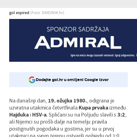
gol expired
(Foto: DNEVNIK.hr)
Dodajte gol.hr u omiljeni Google izvor
Na današnji dan,
19. ožujka 1980.
, odigrana je
uzvratna utakmica četvrtfinala
Kupa prvaka
između
Hajduka
i
HSV
-a
. Splićani su na Poljudu slavili s
3:2
,
ali Nijemci su prošli dalje na temelju pravila
postignutih pogodaka u gostima, jer su u prvoj
utakmici na svom terenu ostvarili pobjedu od 1:0.