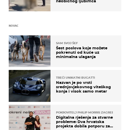
neobičnog ljubimca
NOVAC
SAM SVOJ ŠEF
Šest poslova koje možete
pokrenuti od kuće uz
minimalna ulaganja
TREĆI UNIKATNI BUGATTI
Nazvan je po vrsti
srednjovjekovnog viteškog
konja i visok samo metar
POKROVITELJ PHILIP MORRIS ZAGREB
Digitalna rješenja za stvarne
probleme: Dva hrvatska
projekta dobila potporu za