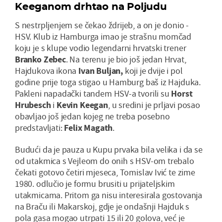
Keeganom drhtao na Poljudu
S nestrpljenjem se čekao ždrijeb, a on je donio -
HSV. Klub iz Hamburga imao je strašnu momčad
koju je s klupe vodio legendarni hrvatski trener
Branko Zebec
. Na terenu je bio još jedan Hrvat,
Hajdukova ikona
Ivan Buljan,
koji je dvije i pol
godine prije toga stigao u Hamburg baš iz Hajduka.
Pakleni napadački tandem HSV-a tvorili su
Horst
Hrubesch
i
Kevin Keegan
, u sredini je prljavi posao
obavljao još jedan kojeg ne treba posebno
predstavljati:
Felix Magath
.
Budući da je pauza u Kupu prvaka bila velika i da se
od utakmica s Vejleom do onih s HSV-om trebalo
čekati gotovo četiri mjeseca, Tomislav Ivić te zime
1980. odlučio je formu brusiti u prijateljskim
utakmicama. Pritom ga nisu interesirala gostovanja
na Braču ili Makarskoj, gdje je ondašnji Hajduk s
pola gasa mogao utrpati 15 ili 20 golova, već je