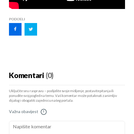
PODIJELI
Komentari
(0)
Uključite se u raspravu – podijelite svoje mišljenje, postavite pitanja ili
ponudite svoj pogled na temu. Vaš komentar može potaknuti zanimljiv
dijalog i obogatiti zajednicu našeg portala.
Važna obavijest
!