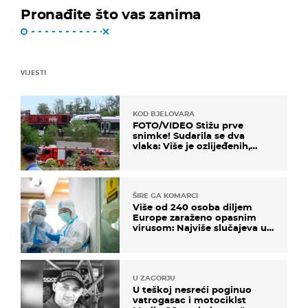
Pronađite što vas zanima
VIJESTI
KOD BJELOVARA
FOTO/VIDEO Stižu prve
snimke! Sudarila se dva
vlaka: Više je ozlijeđenih,
hitne službe na terenu
ŠIRE GA KOMARCI
Više od 240 osoba diljem
Europe zaraženo opasnim
virusom: Najviše slučajeva u
našem susjedstvu
U ZAGORJU
U teškoj nesreći poginuo
vatrogasac i motociklst