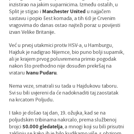
inzistirao na jakim suparnicima. Između ostalih, u
Split je stigao i
Manchester United
u najjačem
sastavu i popio šest komada, a tih 6:0 je Crvenim
vragovima do danas ostao najteži poraz u povijesti
izvan Velike Britanije.
Već u prvoj utakmici protiv HSV-a, u Hamburgu,
Hajduk je nadigrao Nijemce, bio puno bolji suparnik,
ali je krajem prvog poluvremena primio pogodak
nakon što prethodno nije dosuđen prekršaj na
vrataru
Ivanu Pudaru
.
Nema veze, smatrali su tada u Hajdukovu taboru.
Svi su bili uvjereni da će nadoknaditi taj zaostatak
na krcatom Poljudu.
I tako je došao taj dan, 19. ožujka, kad se na
poljudskim tribinama nakrcalo, prema službenoj
brojci
50.000 gledatelja
, a mnogi koji su bili prisutni
zaklinju se kako ih je bilo kudikamo više, s obzirom