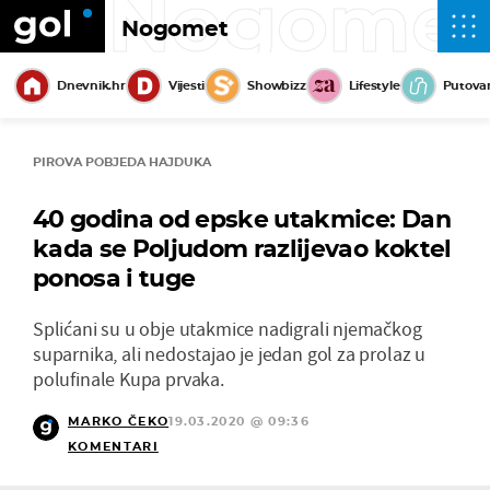
Nogome
Nogomet
Dnevnik.hr
Vijesti
Showbizz
Lifestyle
Putova
PIROVA POBJEDA HAJDUKA
40 godina od epske utakmice: Dan
kada se Poljudom razlijevao koktel
ponosa i tuge
Splićani su u obje utakmice nadigrali njemačkog
suparnika, ali nedostajao je jedan gol za prolaz u
polufinale Kupa prvaka.
MARKO ČEKO
19.03.2020 @ 09:36
KOMENTARI