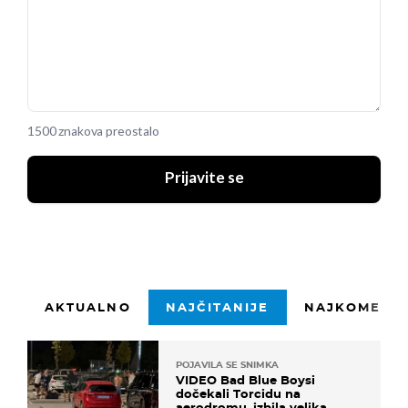
1500 znakova preostalo
Prijavite se
AKTUALNO
NAJČITANIJE
NAJKOMENTI
POJAVILA SE SNIMKA
VIDEO Bad Blue Boysi
dočekali Torcidu na
aerodromu, izbila velika