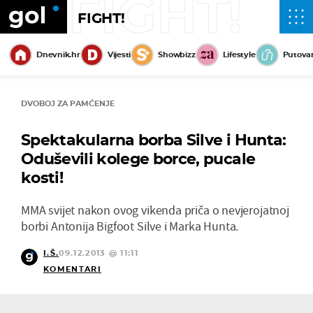
FIGHT!
FIGHT!
Dnevnik.hr
Vijesti
Showbizz
Lifestyle
Putova
DVOBOJ ZA PAMĆENJE
Spektakularna borba Silve i Hunta:
Oduševili kolege borce, pucale
kosti!
MMA svijet nakon ovog vikenda priča o nevjerojatnoj
borbi Antonija Bigfoot Silve i Marka Hunta.
I.Š.
09.12.2013 @ 11:11
KOMENTARI