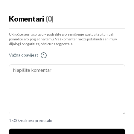
Komentari
(0)
Uključite se u raspravu – podijelite svoje mišljenje, postavite pitanja ili
ponudite svoj pogled na temu. Vaš komentar može potaknuti zanimljiv
dijalog i obogatiti zajednicu našeg portala.
Važna obavijest
!
1500 znakova preostalo