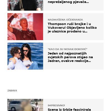
neprežaljenog pjevača
projurila špicom na dva
kotača
NADMAŠENA OČEKIVANJA
Thompson ruši brojke i u
Vukovaru! Objavljeno koliko
je ulaznica prodano u
kratkom vremenu
"KAO DA SU NOVAK ĐOKOVIĆ"
Jedan od najpoznatijih
svjetskih parova stigao na
Jadran, ovakve reakcije
vjerojatno nisu očekivali
ZABAVA
IMPRESIVNO!
Scena iz Srbije fascinirala