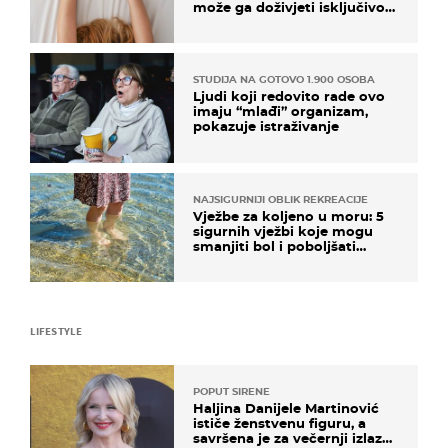
može ga doživjeti isključivo
na ovaj način
STUDIJA NA GOTOVO 1.900 OSOBA
Ljudi koji redovito rade ovo
imaju “mlađi” organizam,
pokazuje istraživanje
NAJSIGURNIJI OBLIK REKREACIJE
Vježbe za koljeno u moru: 5
sigurnih vježbi koje mogu
smanjiti bol i poboljšati
pokretljivost
LIFESTYLE
POPUT SIRENE
Haljina Danijele Martinović
ističe ženstvenu figuru, a
savršena je za večernji izlazak