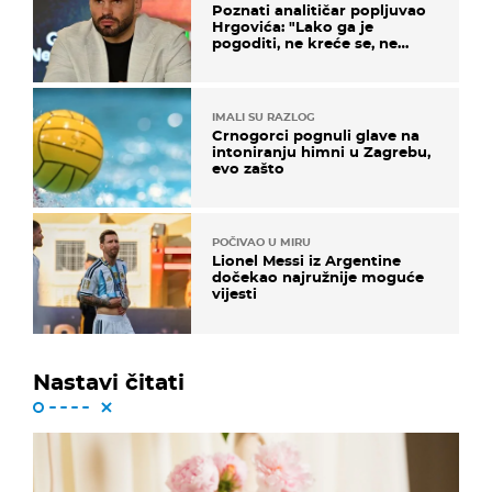
Poznati analitičar popljuvao
Hrgovića: "Lako ga je
pogoditi, ne kreće se, ne
koristi noge..."
IMALI SU RAZLOG
Crnogorci pognuli glave na
intoniranju himni u Zagrebu,
evo zašto
POČIVAO U MIRU
Lionel Messi iz Argentine
dočekao najružnije moguće
vijesti
Nastavi čitati