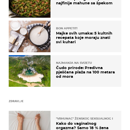
najfinije mahune sa špekom
BON APPETIT!
Majke svih umaka: 5 kultnih
recepata koje moraju znati
svi kuhari
NAJMANJA NA SVIJETU
Čudo prirode: Predivna
pješčana plaža na 100 metara
od mora
ZDRAVLJE
"VRHUNAC" ŽENSKOG SEKSUALNOG ISKUSTVA
Kako do vaginalnog
orgazma? Samo 18 % žena