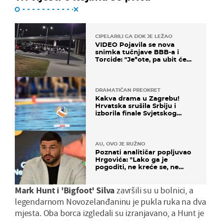
CIPELARILI GA DOK JE LEŽAO
VIDEO Pojavila se nova
snimka tučnjave BBB-a i
Torcide: "Je*ote, pa ubit će
ga!"
DRAMATIČAN PREOKRET
Kakva drama u Zagrebu!
Hrvatska srušila Srbiju i
izborila finale Svjetskog
prvenstva
AU, OVO JE RUŽNO
Poznati analitičar popljuvao
Hrgovića: "Lako ga je
pogoditi, ne kreće se, ne
koristi noge..."
Mark Hunt i 'Bigfoot' Silva
završili su u bolnici, a
legendarnom Novozelanđaninu je pukla ruka na dva
mjesta. Oba borca izgledali su izranjavano, a Hunt je