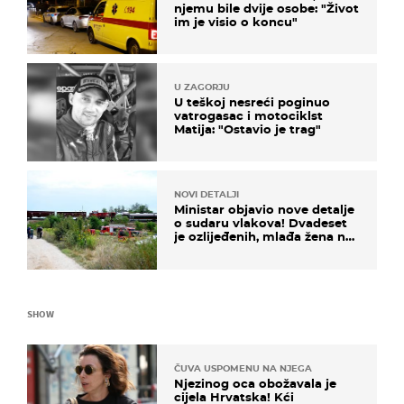
njemu bile dvije osobe: "Život
im je visio o koncu"
U ZAGORJU
U teškoj nesreći poginuo
vatrogasac i motociklst
Matija: "Ostavio je trag"
NOVI DETALJI
Ministar objavio nove detalje
o sudaru vlakova! Dvadeset
je ozlijeđenih, mlađa žena na
intenzivnoj
SHOW
ČUVA USPOMENU NA NJEGA
Njezinog oca obožavala je
cijela Hrvatska! Kći