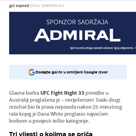
gol expired
(Foto: DNEVNIK.hr)
Dodajte gol.hr u omiljeni Google izvor
Glavna borba
UFC Fight Night 33
priredbe u
Australiji proglašena je – neriješenom! Svaki drugi
rezultat bio bi prava nepravda nakon 25-minutnog
rata kojeg je Dana White proglasio najvećom
borbom u povijesti teške kategorije.
Tri vijesti o kojima se priča