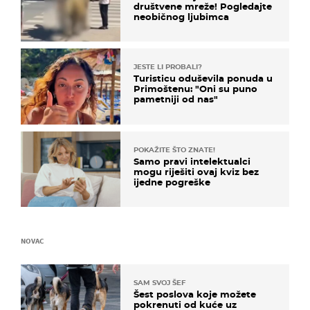
društvene mreže! Pogledajte
neobičnog ljubimca
JESTE LI PROBALI?
Turisticu oduševila ponuda u
Primoštenu: "Oni su puno
pametniji od nas"
POKAŽITE ŠTO ZNATE!
Samo pravi intelektualci
mogu riješiti ovaj kviz bez
ijedne pogreške
NOVAC
SAM SVOJ ŠEF
Šest poslova koje možete
pokrenuti od kuće uz