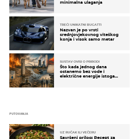
minimalna ulaganja
TREĆI UNIKATNI BUGATTI
Nazvan je po vrsti
srednjovjekovnog viteškog
konja i visok samo metar
SUSTAV OVISI O PRIRODI
Što kada jednog dana
ostanemo bez vode i
električne energije istoga
dana?
PUTOVANJA
UZ RUČAK ILI VEČERU
Savršeni prilog: Recept za