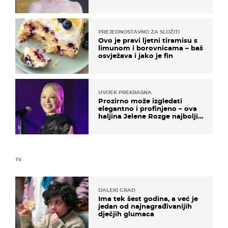
na moru
PREJEDNOSTAVNO ZA SLOŽITI
Ovo je pravi ljetni tiramisu s
limunom i borovnicama – baš
osvježava i jako je fin
UVIJEK PREKRASNA
Prozirno može izgledati
elegantno i profinjeno – ova
haljina Jelene Rozge najbolji
je dokaz
TV
DALEKI GRAD
Ima tek šest godina, a već je
jedan od najnagrađivanijih
dječjih glumaca