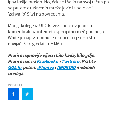
ipak lošije prošao. No, čak se i šalio na svoj račun pa
se putem društvenih mreža javio iz bolnice i
'zahvalio' Silvi na povredama.
Mnogi kolege iz UFC kaveza oduševljeno su
komentirali na internetu vjerojatno meč godine, a
White je najavio bonuse obojici. To je ono što
navijači žele gledati u MMA-u.
Pratite najnovije vijesti bilo kada, bilo gdje.
Pratite nas na
Facebooku
i
Twitteru
. Pratite
GOL.hr
putem
iPhonea
i
ANDROID
mobilnih
uređaja.
PODIJELI