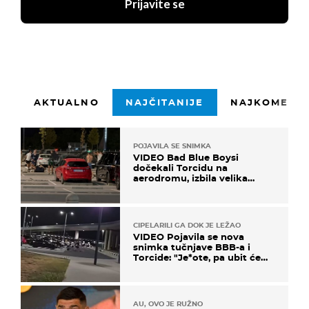
Prijavite se
AKTUALNO
NAJČITANIJE
NAJKOMENTI
POJAVILA SE SNIMKA
VIDEO Bad Blue Boysi
dočekali Torcidu na
aerodromu, izbila velika
masovna tučnjava
CIPELARILI GA DOK JE LEŽAO
VIDEO Pojavila se nova
snimka tučnjave BBB-a i
Torcide: "Je*ote, pa ubit će
ga!"
AU, OVO JE RUŽNO