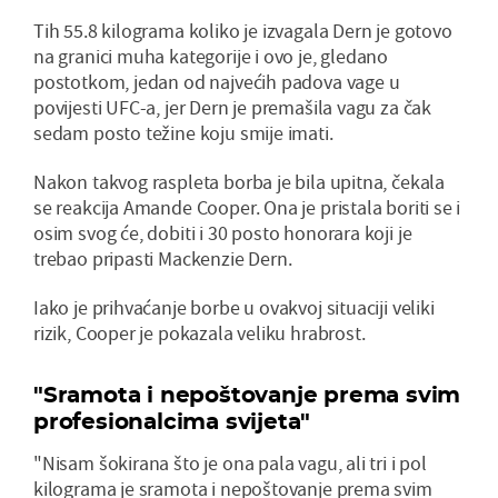
Tih 55.8 kilograma koliko je izvagala Dern je gotovo
na granici muha kategorije i ovo je, gledano
postotkom, jedan od najvećih padova vage u
povijesti UFC-a, jer Dern je premašila vagu za čak
sedam posto težine koju smije imati.
Nakon takvog raspleta borba je bila upitna, čekala
se reakcija Amande Cooper. Ona je pristala boriti se i
osim svog će, dobiti i 30 posto honorara koji je
trebao pripasti Mackenzie Dern.
Iako je prihvaćanje borbe u ovakvoj situaciji veliki
rizik, Cooper je pokazala veliku hrabrost.
"Sramota i nepoštovanje prema svim
profesionalcima svijeta"
"Nisam šokirana što je ona pala vagu, ali tri i pol
kilograma je sramota i nepoštovanje prema svim