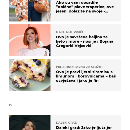
Ako su vam dosadile
“obične” plave traperice, ove
jeseni dolazite na svoje -
izdvajamo 15 hit modela
U NOJ NIJE VRUĆE
Ovo je savršena haljina za
ljeto i more - nosi je i Bojana
Gregorić Vejzović
PREJEDNOSTAVNO ZA SLOŽITI
Ovo je pravi ljetni tiramisu s
limunom i borovnicama – baš
osvježava i jako je fin
TV
DALEKI GRAD
Daleki grad: Jako je ljuta jer