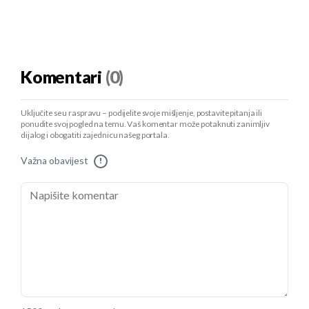
Komentari
(0)
Uključite se u raspravu – podijelite svoje mišljenje, postavite pitanja ili
ponudite svoj pogled na temu. Vaš komentar može potaknuti zanimljiv
dijalog i obogatiti zajednicu našeg portala.
Važna obavijest
!