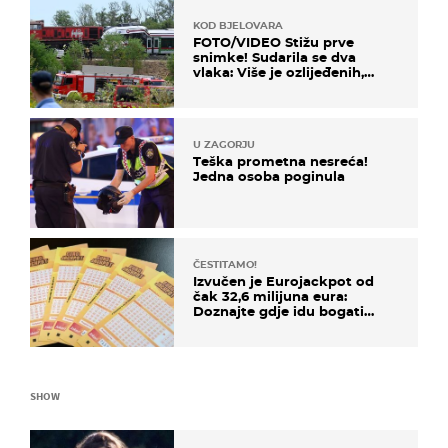
KOD BJELOVARA
FOTO/VIDEO Stižu prve
snimke! Sudarila se dva
vlaka: Više je ozlijeđenih,
hitne službe na terenu
U ZAGORJU
Teška prometna nesreća!
Jedna osoba poginula
ČESTITAMO!
Izvučen je Eurojackpot od
čak 32,6 milijuna eura:
Doznajte gdje idu bogati
dobitci u Hrvatskoj
SHOW