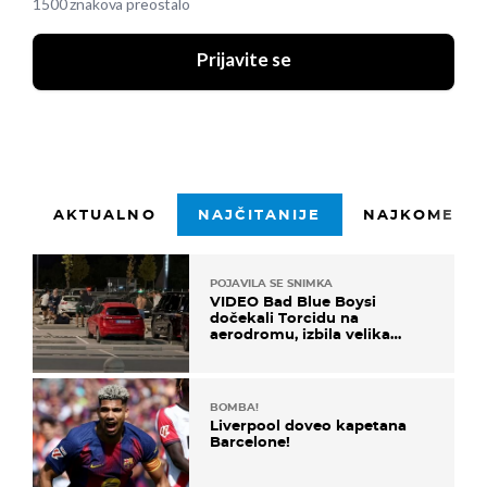
1500 znakova preostalo
Prijavite se
AKTUALNO
NAJČITANIJE
NAJKOMENTI
POJAVILA SE SNIMKA
VIDEO Bad Blue Boysi
dočekali Torcidu na
aerodromu, izbila velika
masovna tučnjava
BOMBA!
Liverpool doveo kapetana
Barcelone!