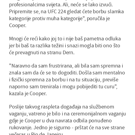
profesionalcima svijeta. Ali, neće se lako izvući.
Pripremite se, na UFC 224 gledat ćete borbu slamka
kategorije protiv muha kategorije", poručila je
Cooper.
Mnogi će reći kako joj to i nije baš pametna odluka
jer bi baš ta razlika težini i snazi mogla biti ono što
će prevagnuti na stranu Dern.
"Naravno da sam frustrirana, ali bila sam spremna i
znala sam da će se to dogoditi. Došla sam mentalno
i fizički spremna za borbu i na tu situaciju, previše
naporno sam trenirala i mogu pobijediti tu curu",
kazala je Cooper.
Poslije takvog raspleta događaja na službenom
vaganju, vatreno je bilo i na ceremonijalnom vaganju
gdje je Cooper u dva navrata odbila ponuđeno
rukovanje. Jedno je sigurno - prštat će na sve strane
večeras u Rio de Janeiru.