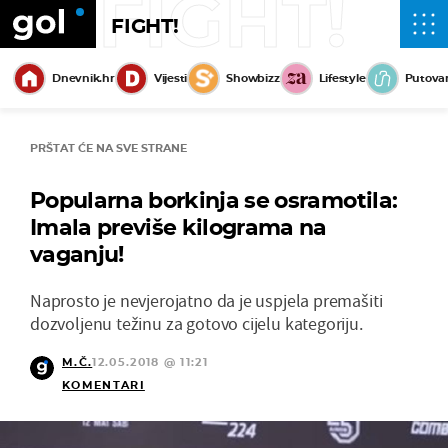
FIGHT!
FIGHT!
Dnevnik.hr
Vijesti
Showbizz
Lifestyle
Putova
PRŠTAT ĆE NA SVE STRANE
Popularna borkinja se osramotila:
Imala previše kilograma na
vaganju!
Naprosto je nevjerojatno da je uspjela premašiti
dozvoljenu težinu za gotovo cijelu kategoriju.
M.Č.
12.05.2018 @ 11:21
KOMENTARI