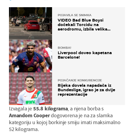
POJAVILA SE SNIMKA
VIDEO Bad Blue Boysi
dočekali Torcidu na
aerodromu, izbila velika
masovna tučnjava
BOMBA!
Liverpool doveo kapetana
Barcelone!
POJAČANJE KONKURENCIJE
Rijeka dovela napadača iz
Bundeslige, igrao je za dvije
reprezentacije
Izvagala je
55.8 kilograma
, a njena borba s
Amandom Cooper
dogovorena je na za slamka
kategoriju u kojoj borkinje smiju imati maksimalno
52 kilograma.