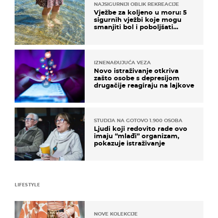
NAJSIGURNIJI OBLIK REKREACIJE
Vježbe za koljeno u moru: 5
sigurnih vježbi koje mogu
smanjiti bol i poboljšati
pokretljivost
IZNENAĐUJUĆA VEZA
Novo istraživanje otkriva
zašto osobe s depresijom
drugačije reagiraju na lajkove
STUDIJA NA GOTOVO 1.900 OSOBA
Ljudi koji redovito rade ovo
imaju “mlađi” organizam,
pokazuje istraživanje
LIFESTYLE
NOVE KOLEKCIJE