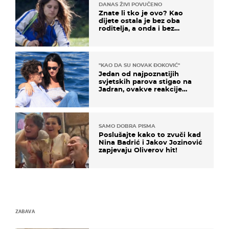
DANAS ŽIVI POVUČENO
Znate li tko je ovo? Kao
dijete ostala je bez oba
roditelja, a onda i bez
milijuna koje je trebala
naslijediti
"KAO DA SU NOVAK ĐOKOVIĆ"
Jedan od najpoznatijih
svjetskih parova stigao na
Jadran, ovakve reakcije
vjerojatno nisu očekivali
SAMO DOBRA PISMA
Poslušajte kako to zvuči kad
Nina Badrić i Jakov Jozinović
zapjevaju Oliverov hit!
ZABAVA