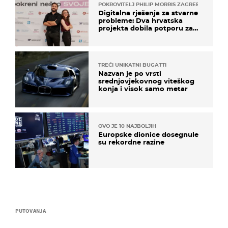
POKROVITELJ PHILIP MORRIS ZAGREB
Digitalna rješenja za stvarne
probleme: Dva hrvatska
projekta dobila potporu za
razvoj
TREĆI UNIKATNI BUGATTI
Nazvan je po vrsti
srednjovjekovnog viteškog
konja i visok samo metar
OVO JE 10 NAJBOLJIH
Europske dionice dosegnule
su rekordne razine
PUTOVANJA