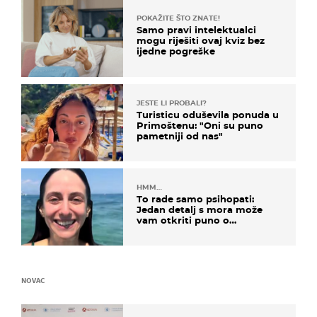
POKAŽITE ŠTO ZNATE!
Samo pravi intelektualci
mogu riješiti ovaj kviz bez
ijedne pogreške
JESTE LI PROBALI?
Turisticu oduševila ponuda u
Primoštenu: "Oni su puno
pametniji od nas"
HMM…
To rade samo psihopati:
Jedan detalj s mora može
vam otkriti puno o
prijateljima
NOVAC