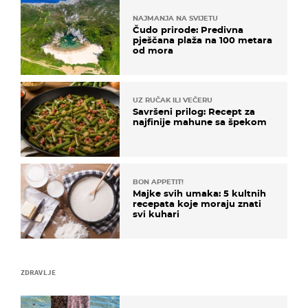
NAJMANJA NA SVIJETU
Čudo prirode: Predivna
pješčana plaža na 100 metara
od mora
UZ RUČAK ILI VEČERU
Savršeni prilog: Recept za
najfinije mahune sa špekom
BON APPETIT!
Majke svih umaka: 5 kultnih
recepata koje moraju znati
svi kuhari
ZDRAVLJE