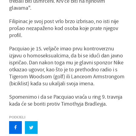
trebali biti usmrćeni. Krv će biti na njihovim
glavama".
Filipinac je svoj post vrlo brzo izbrisao, no isti nije
prošao nezapaženo kod osoba koje prate njegov
profil.
Pacquiao je 15. veljače imao prvu kontroverznu
izjavu o homoseksualcima, da bi se idući dan javno
ispričao. Dan nakon toga mu je glavni sponzor Nike
otkazao ugovor, kao što je to prethodno radio i s
Tigerom Woodsom (golf) ili Lanceom Armstrongom
(biciklist) kada su ukaljali svoja imena.
Spomenimo i da se Pacquiao vraća u ring 9. travnja
kada će se boriti protiv Timothyja Bradleyja.
PODIJELI