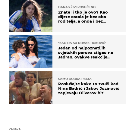
DANAS ŽIVI POVUČENO
Znate li tko je ovo? Kao
dijete ostala je bez oba
roditelja, a onda i bez
milijuna koje je trebala
naslijediti
"KAO DA SU NOVAK ĐOKOVIĆ"
Jedan od najpoznatijih
svjetskih parova stigao na
Jadran, ovakve reakcije
vjerojatno nisu očekivali
SAMO DOBRA PISMA
Poslušajte kako to zvuči kad
Nina Badrić i Jakov Jozinović
zapjevaju Oliverov hit!
ZABAVA