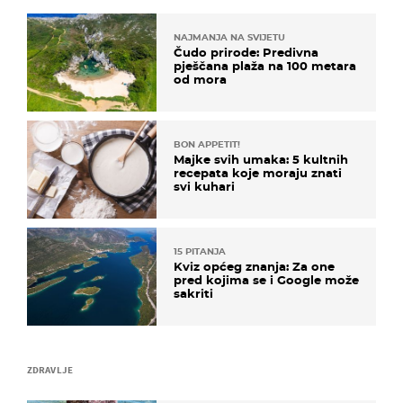
NAJMANJA NA SVIJETU
Čudo prirode: Predivna
pješčana plaža na 100 metara
od mora
BON APPETIT!
Majke svih umaka: 5 kultnih
recepata koje moraju znati
svi kuhari
15 PITANJA
Kviz općeg znanja: Za one
pred kojima se i Google može
sakriti
ZDRAVLJE