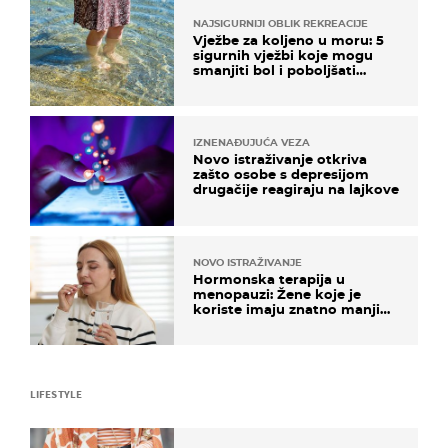
NAJSIGURNIJI OBLIK REKREACIJE
Vježbe za koljeno u moru: 5
sigurnih vježbi koje mogu
smanjiti bol i poboljšati
pokretljivost
IZNENAĐUJUĆA VEZA
Novo istraživanje otkriva
zašto osobe s depresijom
drugačije reagiraju na lajkove
NOVO ISTRAŽIVANJE
Hormonska terapija u
menopauzi: Žene koje je
koriste imaju znatno manji
rizik od ovoga
LIFESTYLE