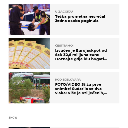
U ZAGORJU
Teška prometna nesreća!
Jedna osoba poginula
ČESTITAMO!
Izvučen je Eurojackpot od
čak 32,6 milijuna eura:
Doznajte gdje idu bogati
dobitci u Hrvatskoj
KOD BJELOVARA
FOTO/VIDEO Stižu prve
snimke! Sudarila se dva
vlaka: Više je ozlijeđenih,
hitne službe na terenu
SHOW