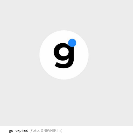
gol expired
(Foto: DNEVNIK.hr)