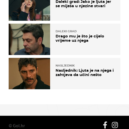
Daleki grad: Jako je ljuta jer
se miješa u njezine stvari
DALEKI GRAD
Drago mu je što je cijelo
vrijeme uz njega
NASLJEDNIK
Nasljednik: Ljuta je na njega i
zahtjeva da učini nešto
© Gol.hr