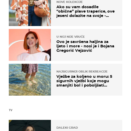
NOVE KOLEKCIJE
Ako su vam dosadile
“obične” plave traperice, ove
jeseni dolazite na svoje -
izdvajamo 15 hit modela
U NOJ NIJE VRUĆE
Ovo je savršena haljina za
ljeto i more - nosi je i Bojana
Gregorić Vejzović
NAJSIGURNIJI OBLIK REKREACIJE
Vježbe za koljeno u moru: 5
sigurnih vježbi koje mogu
smanjiti bol i poboljšati
pokretljivost
TV
DALEKI GRAD