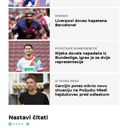
u karijeri
BOMBA!
Liverpool doveo kapetana
Barcelone!
POJAČANJE KONKURENCIJE
Rijeka dovela napadača iz
Bundeslige, igrao je za dvije
reprezentacije
IZ VEDRA NEBA
Garcijin potez otkrio novu
situaciju na Poljudu: Mladi
hajdukovac pred odlaskom
Nastavi čitati