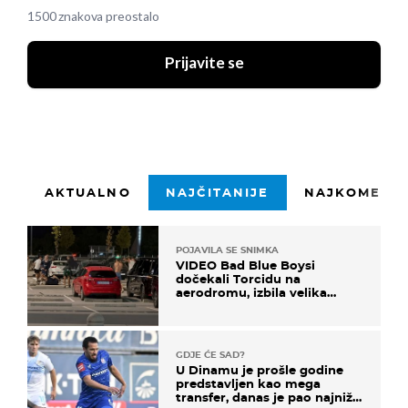
1500 znakova preostalo
Prijavite se
AKTUALNO
NAJČITANIJE
NAJKOMENTI
POJAVILA SE SNIMKA
VIDEO Bad Blue Boysi
dočekali Torcidu na
aerodromu, izbila velika
masovna tučnjava
GDJE ĆE SAD?
U Dinamu je prošle godine
predstavljen kao mega
transfer, danas je pao najniže