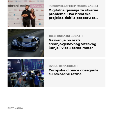
POKROVITELJ PHILIP MORRIS ZAGREB
Digitalna rješenja za stvarne
probleme: Dva hrvatska
projekta dobila potporu za
razvoj
TREĆI UNIKATNI BUGATTI
Nazvan je po vrsti
srednjovjekovnog viteškog
konja i visok samo metar
OVO JE 10 NAJBOLJIH
Europske dionice dosegnule
su rekordne razine
PUTOVANJA