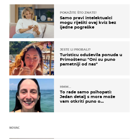
POKAŽITE ŠTO ZNATE!
Samo pravi intelektualci
mogu riješiti ovaj kviz bez
ijedne pogreške
JESTE LI PROBALI?
Turisticu oduševila ponuda u
Primoštenu: "Oni su puno
pametniji od nas"
HMM…
To rade samo psihopati:
Jedan detalj s mora može
vam otkriti puno o
prijateljima
NOVAC