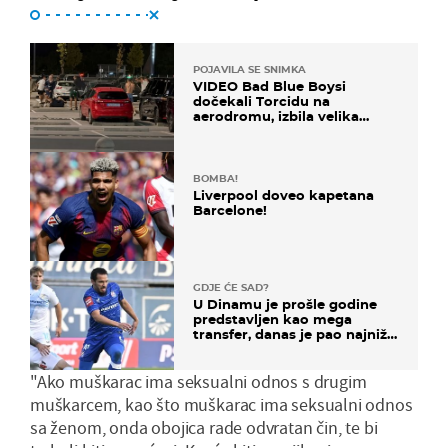
POJAVILA SE SNIMKA
VIDEO Bad Blue Boysi
dočekali Torcidu na
aerodromu, izbila velika
masovna tučnjava
BOMBA!
Liverpool doveo kapetana
Barcelone!
GDJE ĆE SAD?
U Dinamu je prošle godine
predstavljen kao mega
transfer, danas je pao najniže
u karijeri
"Ako muškarac ima seksualni odnos s drugim
muškarcem, kao što muškarac ima seksualni odnos
sa ženom, onda obojica rade odvratan čin, te bi