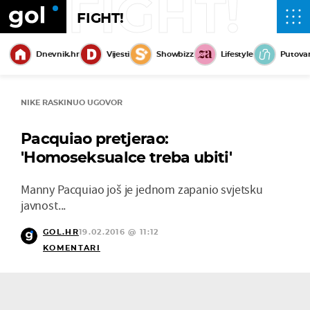
FIGHT!
FIGHT!
Dnevnik.hr
Vijesti
Showbizz
Lifestyle
Putova
NIKE RASKINUO UGOVOR
Pacquiao pretjerao:
'Homoseksualce treba ubiti'
Manny Pacquiao još je jednom zapanio svjetsku
javnost...
GOL.HR
19.02.2016 @ 11:12
KOMENTARI