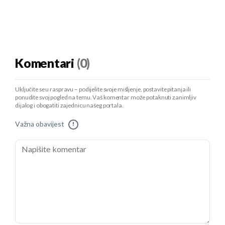
Komentari
(0)
Uključite se u raspravu – podijelite svoje mišljenje, postavite pitanja ili
ponudite svoj pogled na temu. Vaš komentar može potaknuti zanimljiv
dijalog i obogatiti zajednicu našeg portala.
Važna obavijest
!