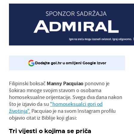
Dodajte gol.hr u omiljeni Google izvor
Filipinski boksač
Manny Pacquiao
ponovno je
šokirao mnoge svojim stavom o osobama
homoseksualne orijentacije. Svega dva dana nakon
što je izjavio da su
"homoseksualci gori od
životinja"
, Pacquiao je na svom Instagram profilu
objavio citat iz Biblije koji glasi:
Tri vijesti o kojima se priča