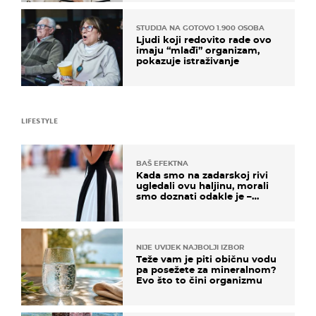
STUDIJA NA GOTOVO 1.900 OSOBA
Ljudi koji redovito rade ovo
imaju “mlađi” organizam,
pokazuje istraživanje
LIFESTYLE
BAŠ EFEKTNA
Kada smo na zadarskoj rivi
ugledali ovu haljinu, morali
smo doznati odakle je –
košta samo 18 eura
NIJE UVIJEK NAJBOLJI IZBOR
Teže vam je piti običnu vodu
pa posežete za mineralnom?
Evo što to čini organizmu