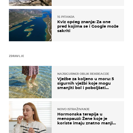
15 PITANJA
Kviz općeg znanja: Za one
pred kojima se i Google može
sakriti
ZDRAVLJE
NAJSIGURNIJI OBLIK REKREACIJE
Vježbe za koljeno u moru: 5
sigurnih vježbi koje mogu
smanjiti bol i poboljšati
pokretljivost
NOVO ISTRAŽIVANJE
Hormonska terapija u
menopauzi: Žene koje je
koriste imaju znatno manji
rizik od ovoga