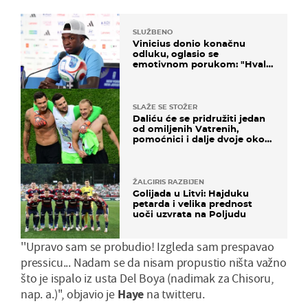
SLUŽBENO
Vinicius donio konačnu
odluku, oglasio se
emotivnom porukom: "Hvala
vam svima"
SLAŽE SE STOŽER
Daliću će se pridružiti jedan
od omiljenih Vatrenih,
pomoćnici i dalje dvoje oko
ponude
ŽALGIRIS RAZBIJEN
Golijada u Litvi: Hajduku
petarda i velika prednost
uoči uzvrata na Poljudu
''Upravo sam se probudio! Izgleda sam prespavao
pressicu... Nadam se da nisam propustio ništa važno
što je ispalo iz usta Del Boya (nadimak za Chisoru,
nap. a.)'', objavio je
Haye
na twitteru.