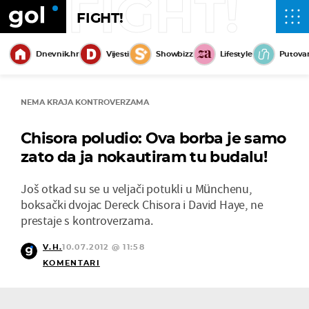
FIGHT!
FIGHT!
Dnevnik.hr
Vijesti
Showbizz
Lifestyle
Putova
NEMA KRAJA KONTROVERZAMA
Chisora poludio: Ova borba je samo
zato da ja nokautiram tu budalu!
Još otkad su se u veljači potukli u Münchenu,
boksački dvojac Dereck Chisora i David Haye, ne
prestaje s kontroverzama.
V.H.
10.07.2012 @ 11:58
KOMENTARI