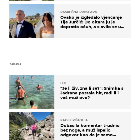
RASKOŠNA PROSLAVA
Ovako je izgledalo vjenčanje
Tije Jurčić: Do oltara ju je
dopratio očuh, a slavilo se uz
Olivera i Rozgu
ZABAVA
LOL
"Je li živ, zna li se?": Snimka s
Jadrana postala hit, radi li i
vaš muž ovo?
KAO IZ PIŠTOLJA
Dobacila komentar trudnici
bez noge, a muž ispalio
odgovor kao da je samo
čekao…