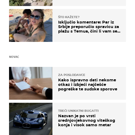
ŠTO KAŽETE?
Isključio komentare: Par iz
Srbije preporučio spravicu za
plažu s Temua, čini li vam se
ovo sigurnim?
NOVAC
ZA POSLODAVCE
Kako ispravno dati nekome
otkaz i izbjeći najčešće
pogreške te sudske sporove
TREĆI UNIKATNI BUGATTI
Nazvan je po vrsti
srednjovjekovnog viteškog
konja i visok samo metar