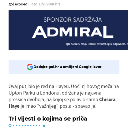
gol expired
(Foto: DNEVNIK.hr)
Dodajte gol.hr u omiljeni Google izvor
Ovaj put, bio je red na Hayeu. Uoči njihovog meča na
Upton Parku u Londonu, održana je najavna
pressica dvoboja, na kojoj se pojavio samo
Chisora
,
Haye
je imao "važnijeg" posla - spavao je!
Tri vijesti o kojima se priča