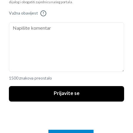
dijalog i obogatiti zajednicu našeg portala.
Važna obavijest
!
1500 znakova preostalo
Prijavite se