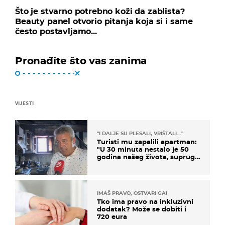
Što je stvarno potrebno koži da zablista?
Beauty panel otvorio pitanja koja si i same
često postavljamo...
Pronađite što vas zanima
VIJESTI
"I DALJE SU PLESALI, VRIŠTALI..."
Turisti mu zapalili apartman:
"U 30 minuta nestalo je 50
godina našeg života, supruga
i ja ne možemo oka sklopiti"
IMAŠ PRAVO, OSTVARI GA!
Tko ima pravo na inkluzivni
dodatak? Može se dobiti i
720 eura