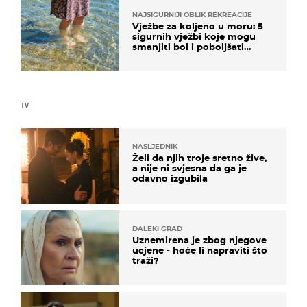
NAJSIGURNIJI OBLIK REKREACIJE
Vježbe za koljeno u moru: 5
sigurnih vježbi koje mogu
smanjiti bol i poboljšati
pokretljivost
TV
NASLJEDNIK
Želi da njih troje sretno žive,
a nije ni svjesna da ga je
odavno izgubila
DALEKI GRAD
Uznemirena je zbog njegove
ucjene - hoće li napraviti što
traži?