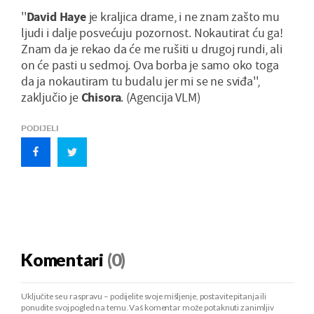
''
David Haye
je kraljica drame, i ne znam zašto mu
ljudi i dalje posvećuju pozornost. Nokautirat ću ga!
Znam da je rekao da će me rušiti u drugoj rundi, ali
on će pasti u sedmoj. Ova borba je samo oko toga
da ja nokautiram tu budalu jer mi se ne sviđa'',
zaključio je
Chisora
. (Agencija VLM)
PODIJELI
Komentari
(0)
Uključite se u raspravu – podijelite svoje mišljenje, postavite pitanja ili
ponudite svoj pogled na temu. Vaš komentar može potaknuti zanimljiv