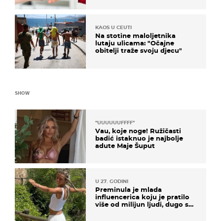
KAOS U CEUTI
Na stotine maloljetnika
lutaju ulicama: "Očajne
obitelji traže svoju djecu"
SHOW
"UUUUUUFFFF"
Vau, koje noge! Ružičasti
badić istaknuo je najbolje
adute Maje Šuput
U 27. GODINI
Preminula je mlada
influencerica koju je pratilo
više od milijun ljudi, dugo se
borila s opakom bolesti