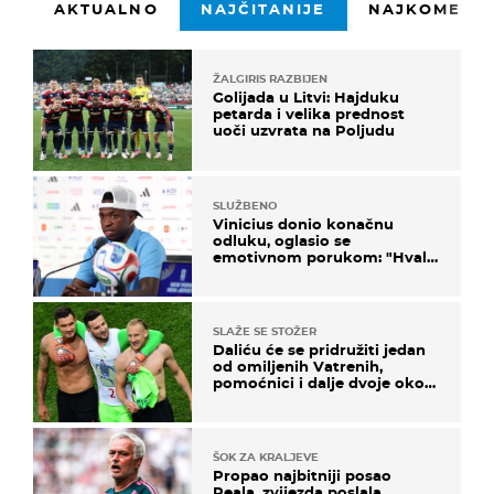
AKTUALNO
NAJČITANIJE
NAJKOMENTI
ŽALGIRIS RAZBIJEN
Golijada u Litvi: Hajduku
petarda i velika prednost
uoči uzvrata na Poljudu
SLUŽBENO
Vinicius donio konačnu
odluku, oglasio se
emotivnom porukom: "Hvala
vam svima"
SLAŽE SE STOŽER
Daliću će se pridružiti jedan
od omiljenih Vatrenih,
pomoćnici i dalje dvoje oko
ponude
ŠOK ZA KRALJEVE
Propao najbitniji posao
Reala, zvijezda poslala