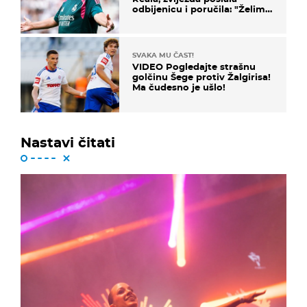
odbijenicu i poručila: "Želim
u Barcelonu"
SVAKA MU ČAST!
VIDEO Pogledajte strašnu
golčinu Šege protiv Žalgirisa!
Ma čudesno je ušlo!
Nastavi čitati