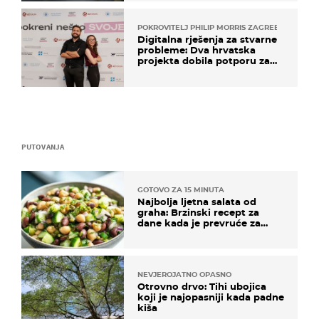
POKROVITELJ PHILIP MORRIS ZAGREB
Digitalna rješenja za stvarne
probleme: Dva hrvatska
projekta dobila potporu za
razvoj
PUTOVANJA
GOTOVO ZA 15 MINUTA
Najbolja ljetna salata od
graha: Brzinski recept za
dane kada je prevruće za
kuhanje
NEVJEROJATNO OPASNO
Otrovno drvo: Tihi ubojica
koji je najopasniji kada padne
kiša