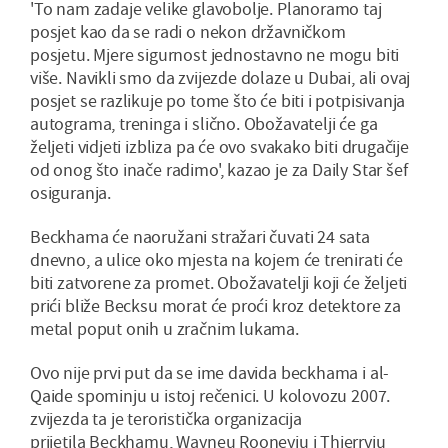
'To nam zadaje velike glavobolje. Planoramo taj
posjet kao da se radi o nekon državničkom
posjetu. Mjere sigurnost jednostavno ne mogu biti
više. Navikli smo da zvijezde dolaze u Dubai, ali ovaj
posjet se razlikuje po tome što će biti i potpisivanja
autograma, treninga i slično. Obožavatelji će ga
željeti vidjeti izbliza pa će ovo svakako biti drugačije
od onog što inače radimo', kazao je za Daily Star šef
osiguranja.
Beckhama će naoružani stražari čuvati 24 sata
dnevno, a ulice oko mjesta na kojem će trenirati će
biti zatvorene za promet. Obožavatelji koji će željeti
prići bliže Becksu morat će proći kroz detektore za
metal poput onih u zračnim lukama.
Ovo nije prvi put da se ime davida beckhama i al-
Qaide spominju u istoj rečenici. U kolovozu 2007.
zvijezda ta je teroristička organizacija
prijetila Beckhamu, Wayneu Rooneyju i Thierryju