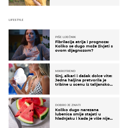
LIFESTYLE
PIŠE LIJEČNIK
Fibrilacija atrija i prognoza:
Koliko se dugo može živjeti s
ovom dijagnozom?
MIKROTREND
Sinj, alkari i dašak dolce vite:
Jedna haljina pretvorila je
tribine u scenu iz talijanskog
filma
DOBRO JE ZNATI
Koliko dugo narezana
lubenica smije stajati u
hladnjaku i kada je više nije
sigurno jesti?