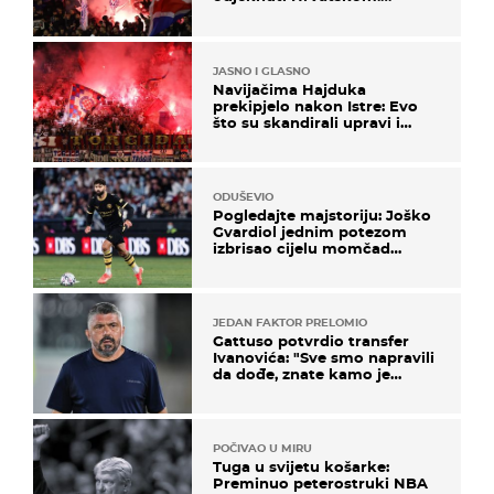
Prozvali "moralne vertikale"
JASNO I GLASNO
Navijačima Hajduka
prekipjelo nakon Istre: Evo
što su skandirali upravi i
predsjedniku Biliću
ODUŠEVIO
Pogledajte majstoriju: Joško
Gvardiol jednim potezom
izbrisao cijelu momčad
Atletica
JEDAN FAKTOR PRELOMIO
Gattuso potvrdio transfer
Ivanovića: "Sve smo napravili
da dođe, znate kamo je
otišao..."
POČIVAO U MIRU
Tuga u svijetu košarke:
Preminuo peterostruki NBA