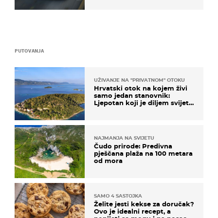
PUTOVANJA
UŽIVANJE NA "PRIVATNOM" OTOKU
Hrvatski otok na kojem živi
samo jedan stanovnik:
Ljepotan koji je diljem svijeta
poznat po svojem "bijelom
zlatu"
NAJMANJA NA SVIJETU
Čudo prirode: Predivna
pješčana plaža na 100 metara
od mora
SAMO 4 SASTOJKA
Želite jesti kekse za doručak?
Ovo je idealni recept, a