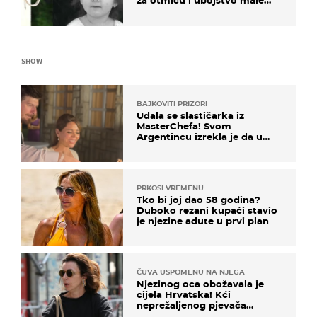
za otmicu i ubojstvo male
Danke
SHOW
BAJKOVITI PRIZORI
Udala se slastičarka iz
MasterChefa! Svom
Argentincu izrekla je da u
rodnoj Hercegovini
PRKOSI VREMENU
Tko bi joj dao 58 godina?
Duboko rezani kupaći stavio
je njezine adute u prvi plan
ČUVA USPOMENU NA NJEGA
Njezinog oca obožavala je
cijela Hrvatska! Kći
neprežaljenog pjevača
projurila špicom na dva