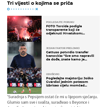
Tri vijesti o kojima se priča
POGLEDAJTE PORUKU
FOTO Torcida podigla
transparente koji će
odjeknuti Hrvatskom:
Prozvali "moralne vertikale"
JEDAN FAKTOR PRELOMIO
Gattuso potvrdio transfer
Ivanovića: "Sve smo napravili
da dođe, znate kamo je
otišao..."
ODUŠEVIO
Pogledajte majstoriju: Joško
Gvardiol jednim potezom
izbrisao cijelu momčad
Atletica
'Suradnja s Pepsijem ostat će mi u lijepom sjećanju.
Glumio sam sve i svašta, surađivao s Beyonce i