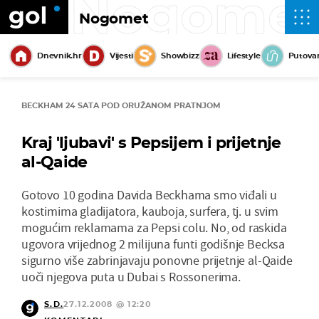
Nogome
Nogomet
Dnevnik.hr
Vijesti
Showbizz
Lifestyle
Putova
BECKHAM 24 SATA POD ORUŽANOM PRATNJOM
Kraj 'ljubavi' s Pepsijem i prijetnje
al-Qaide
Gotovo 10 godina Davida Beckhama smo viđali u
kostimima gladijatora, kauboja, surfera, tj. u svim
mogućim reklamama za Pepsi colu. No, od raskida
ugovora vrijednog 2 milijuna funti godišnje Becksa
sigurno više zabrinjavaju ponovne prijetnje al-Qaide
uoči njegova puta u Dubai s Rossonerima.
S.D.
27.12.2008 @ 12:20