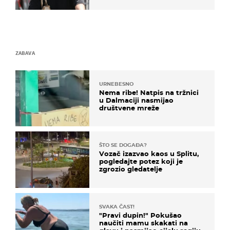
kotača
ZABAVA
URNEBESNO
Nema ribe! Natpis na tržnici
u Dalmaciji nasmijao
društvene mreže
ŠTO SE DOGAĐA?
Vozač izazvao kaos u Splitu,
pogledajte potez koji je
zgrozio gledatelje
SVAKA ČAST!
"Pravi dupin!" Pokušao
naučiti mamu skakati na