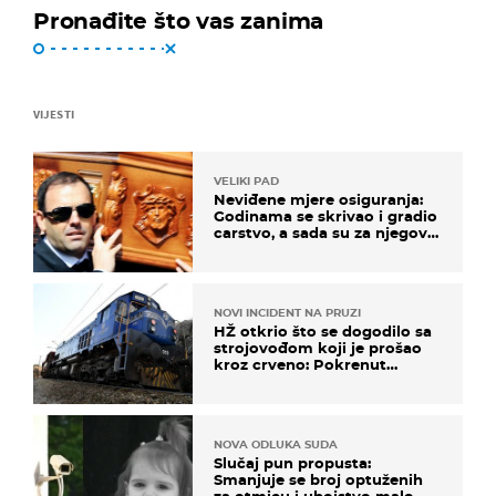
Pronađite što vas zanima
VIJESTI
VELIKI PAD
Neviđene mjere osiguranja:
Godinama se skrivao i gradio
carstvo, a sada su za njegovo
izručenje naručili posebno
vozilo
NOVI INCIDENT NA PRUZI
HŽ otkrio što se dogodilo sa
strojovođom koji je prošao
kroz crveno: Pokrenut
inspekcijski nadzor
NOVA ODLUKA SUDA
Slučaj pun propusta:
Smanjuje se broj optuženih