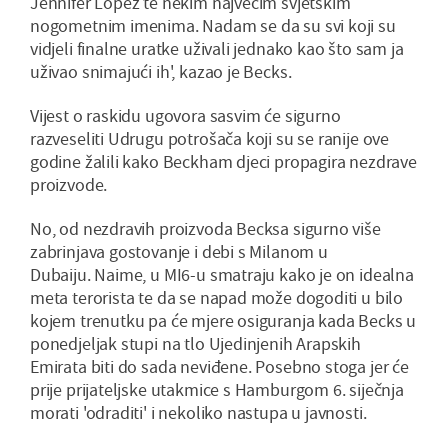
Jennifer Lopez te nekim najvećim svjetskim
nogometnim imenima. Nadam se da su svi koji su
vidjeli finalne uratke uživali jednako kao što sam ja
uživao snimajući ih', kazao je Becks.
Vijest o raskidu ugovora sasvim će sigurno
razveseliti Udrugu potrošača koji su se ranije ove
godine žalili kako Beckham djeci propagira nezdrave
proizvode.
No, od nezdravih proizvoda Becksa sigurno više
zabrinjava gostovanje i debi s Milanom u
Dubaiju. Naime, u MI6-u smatraju kako je on idealna
meta terorista te da se napad može dogoditi u bilo
kojem trenutku pa će mjere osiguranja kada Becks u
ponedjeljak stupi na tlo Ujedinjenih Arapskih
Emirata biti do sada neviđene. Posebno stoga jer će
prije prijateljske utakmice s Hamburgom 6. siječnja
morati 'odraditi' i nekoliko nastupa u javnosti.