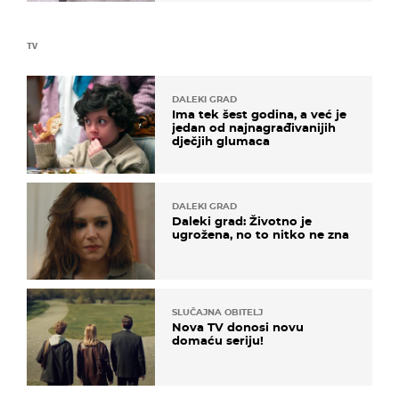
TV
DALEKI GRAD
Ima tek šest godina, a već je
jedan od najnagrađivanijih
dječjih glumaca
DALEKI GRAD
Daleki grad: Životno je
ugrožena, no to nitko ne zna
SLUČAJNA OBITELJ
Nova TV donosi novu
domaću seriju!