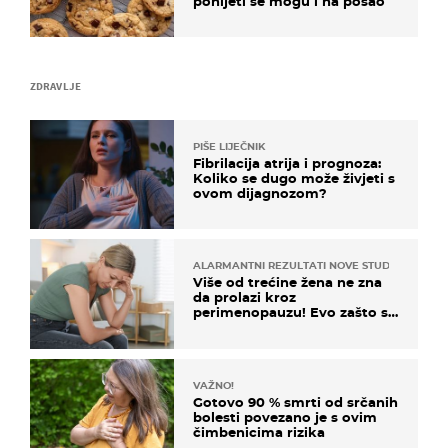
ponijeti se mogu i na posao
ZDRAVLJE
PIŠE LIJEČNIK
Fibrilacija atrija i prognoza:
Koliko se dugo može živjeti s
ovom dijagnozom?
ALARMANTNI REZULTATI NOVE STUDIJE
Više od trećine žena ne zna
da prolazi kroz
perimenopauzu! Evo zašto su
simptomi toliko zbunjujući
VAŽNO!
Gotovo 90 % smrti od srčanih
bolesti povezano je s ovim
čimbenicima rizika