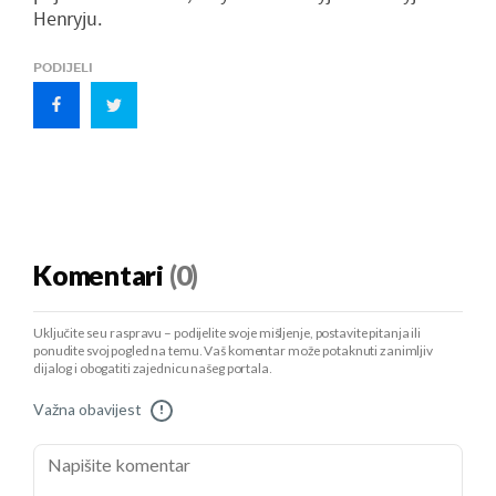
Henryju.
PODIJELI
Komentari
(0)
Uključite se u raspravu – podijelite svoje mišljenje, postavite pitanja ili
ponudite svoj pogled na temu. Vaš komentar može potaknuti zanimljiv
dijalog i obogatiti zajednicu našeg portala.
Važna obavijest
!