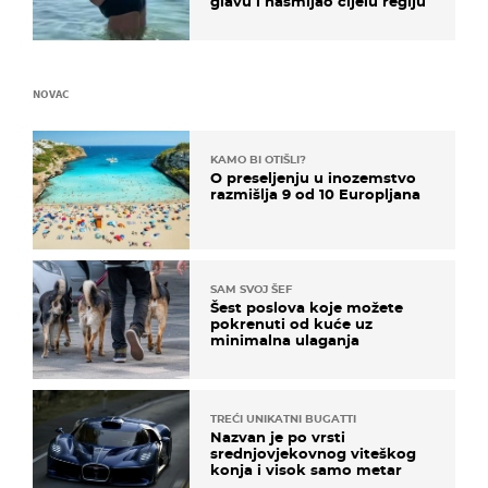
glavu i nasmijao cijelu regiju
NOVAC
KAMO BI OTIŠLI?
O preseljenju u inozemstvo
razmišlja 9 od 10 Europljana
SAM SVOJ ŠEF
Šest poslova koje možete
pokrenuti od kuće uz
minimalna ulaganja
TREĆI UNIKATNI BUGATTI
Nazvan je po vrsti
srednjovjekovnog viteškog
konja i visok samo metar