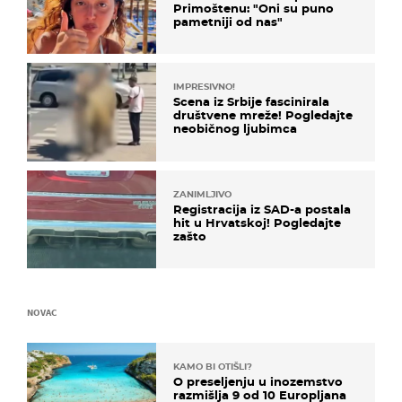
Primoštenu: "Oni su puno
pametniji od nas"
IMPRESIVNO!
Scena iz Srbije fascinirala
društvene mreže! Pogledajte
neobičnog ljubimca
ZANIMLJIVO
Registracija iz SAD-a postala
hit u Hrvatskoj! Pogledajte
zašto
NOVAC
KAMO BI OTIŠLI?
O preseljenju u inozemstvo
razmišlja 9 od 10 Europljana