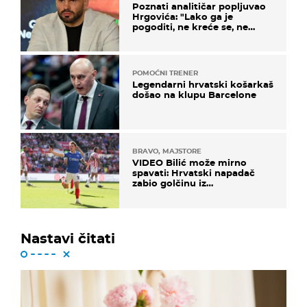
Poznati analitičar popljuvao
Hrgovića: "Lako ga je
pogoditi, ne kreće se, ne
koristi noge..."
POMOĆNI TRENER
Legendarni hrvatski košarkaš
došao na klupu Barcelone
BRAVO, MAJSTORE
VIDEO Bilić može mirno
spavati: Hrvatski napadač
zabio golčinu iz
dalekometnog voleja, ali je
ispao iz Carabao Cupa
Nastavi čitati