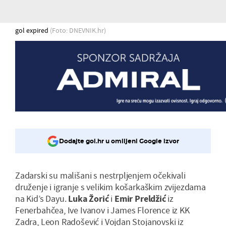
gol expired
(Foto: DNEVNIK.hr)
Dodajte gol.hr u omiljeni Google izvor
Zadarski su mališani s nestrpljenjem očekivali
druženje i igranje s velikim košarkaškim zvijezdama
na Kid’s Dayu.
Luka Žorić
i
Emir Preldžić
iz
Fenerbahčea, Ive Ivanov i James Florence iz KK
Zadra, Leon Radošević i Vojdan Stojanovski iz