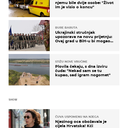
njemu bile dvije osobe: "Život
im je visio o koncu"
BURE BARUTA
Ukrajinski stručnjak
upozorava na novu prijetnju:
Ovaj grad u BiH-u bi mogao
biti žarište
STIŽU NOVE VRUĆINE
Plovila čekaju, s dna izviru
čuda: "Nekad sam se tu
kupao, sad igram nogomet"
SHOW
ČUVA USPOMENU NA NJEGA
Njezinog oca obožavala je
cijela Hrvatska! Kći