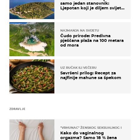
samo jedan stanovnik:
Ljepotan koji je diljem svijeta
poznat po svojem "bijelom
zlatu"
NAJMANJA NA SVIJETU
Čudo prirode: Predivna
pješčana plaža na 100 metara
od mora
UZ RUČAK ILI VEČERU
Savršeni prilog: Recept za
najfinije mahune sa špekom
ZDRAVLJE
"VRHUNAC" ŽENSKOG SEKSUALNOG ISKUSTVA
Kako do vaginalnog
orgazma? Samo 18 % žena