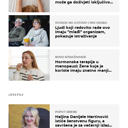
može ga doživjeti isključivo
na ovaj način
STUDIJA NA GOTOVO 1.900 OSOBA
Ljudi koji redovito rade ovo
imaju “mlađi” organizam,
pokazuje istraživanje
NOVO ISTRAŽIVANJE
Hormonska terapija u
menopauzi: Žene koje je
koriste imaju znatno manji
rizik od ovoga
LIFESTYLE
POPUT SIRENE
Haljina Danijele Martinović
ističe ženstvenu figuru, a
savršena je za večernji izlazak