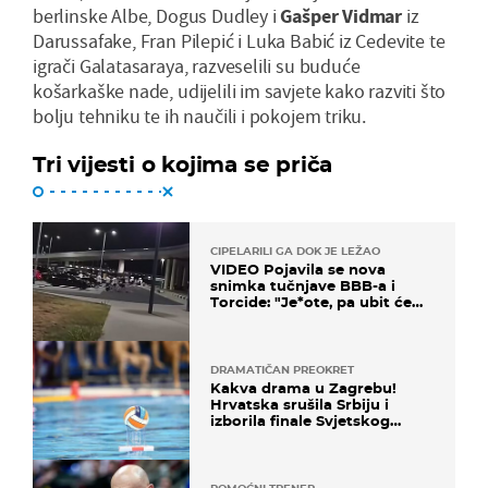
berlinske Albe, Dogus Dudley i
Gašper Vidmar
iz
Darussafake, Fran Pilepić i Luka Babić iz Cedevite te
igrači Galatasaraya, razveselili su buduće
košarkaške nade, udijelili im savjete kako razviti što
bolju tehniku te ih naučili i pokojem triku.
Tri vijesti o kojima se priča
CIPELARILI GA DOK JE LEŽAO
VIDEO Pojavila se nova
snimka tučnjave BBB-a i
Torcide: "Je*ote, pa ubit će
ga!"
DRAMATIČAN PREOKRET
Kakva drama u Zagrebu!
Hrvatska srušila Srbiju i
izborila finale Svjetskog
prvenstva