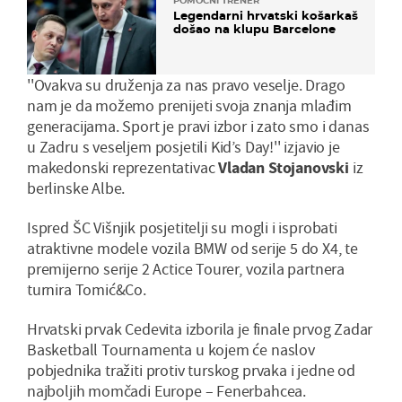
POMOĆNI TRENER
Legendarni hrvatski košarkaš
došao na klupu Barcelone
''Ovakva su druženja za nas pravo veselje. Drago
nam je da možemo prenijeti svoja znanja mlađim
generacijama. Sport je pravi izbor i zato smo i danas
u Zadru s veseljem posjetili Kid’s Day!'' izjavio je
makedonski reprezentativac
Vladan Stojanovski
iz
berlinske Albe.
Ispred ŠC Višnjik posjetitelji su mogli i isprobati
atraktivne modele vozila BMW od serije 5 do X4, te
premijerno serije 2 Actice Tourer, vozila partnera
turnira Tomić&Co.
Hrvatski prvak Cedevita izborila je finale prvog Zadar
Basketball Tournamenta u kojem će naslov
pobjednika tražiti protiv turskog prvaka i jedne od
najboljih momčadi Europe – Fenerbahcea.