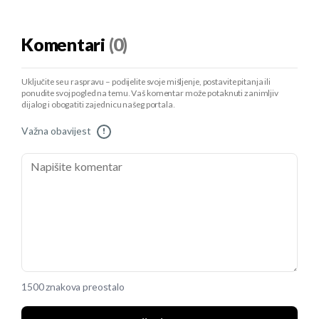
Komentari
(0)
Uključite se u raspravu – podijelite svoje mišljenje, postavite pitanja ili
ponudite svoj pogled na temu. Vaš komentar može potaknuti zanimljiv
dijalog i obogatiti zajednicu našeg portala.
Važna obavijest
!
1500 znakova preostalo