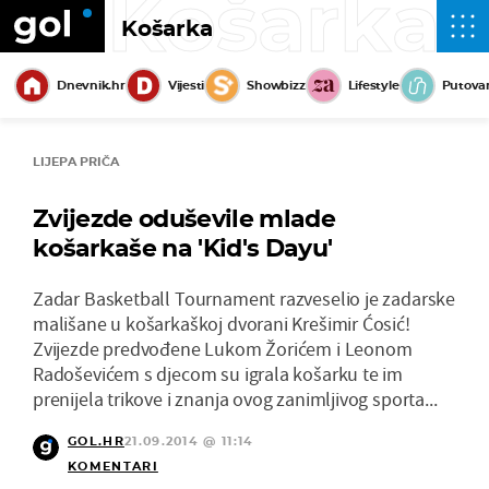
Košarka
Košarka
Dnevnik.hr
Vijesti
Showbizz
Lifestyle
Putova
LIJEPA PRIČA
Zvijezde oduševile mlade
košarkaše na 'Kid's Dayu'
Zadar Basketball Tournament razveselio je zadarske
mališane u košarkaškoj dvorani Krešimir Ćosić!
Zvijezde predvođene Lukom Žorićem i Leonom
Radoševićem s djecom su igrala košarku te im
prenijela trikove i znanja ovog zanimljivog sporta...
GOL.HR
21.09.2014 @ 11:14
KOMENTARI