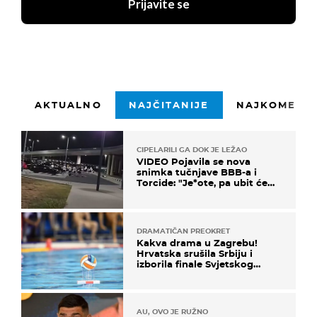
Prijavite se
AKTUALNO
NAJČITANIJE
NAJKOMENTI
CIPELARILI GA DOK JE LEŽAO
VIDEO Pojavila se nova
snimka tučnjave BBB-a i
Torcide: "Je*ote, pa ubit će
ga!"
DRAMATIČAN PREOKRET
Kakva drama u Zagrebu!
Hrvatska srušila Srbiju i
izborila finale Svjetskog
prvenstva
AU, OVO JE RUŽNO