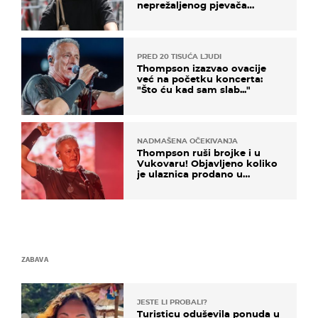
neprežaljenog pjevača
projurila špicom na dva
kotača
PRED 20 TISUĆA LJUDI
Thompson izazvao ovacije
već na početku koncerta:
"Što ću kad sam slab..."
NADMAŠENA OČEKIVANJA
Thompson ruši brojke i u
Vukovaru! Objavljeno koliko
je ulaznica prodano u
kratkom vremenu
ZABAVA
JESTE LI PROBALI?
Turisticu oduševila ponuda u