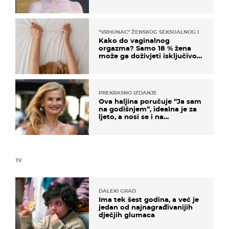
na moru
"VRHUNAC" ŽENSKOG SEKSUALNOG ISKUSTVA
Kako do vaginalnog
orgazma? Samo 18 % žena
može ga doživjeti isključivo
na ovaj način
PREKRASNO IZDANJE
Ova haljina poručuje “Ja sam
na godišnjem”, idealna je za
ljeto, a nosi se i na
zagrebačkoj špici
TV
DALEKI GRAD
Ima tek šest godina, a već je
jedan od najnagrađivanijih
dječjih glumaca