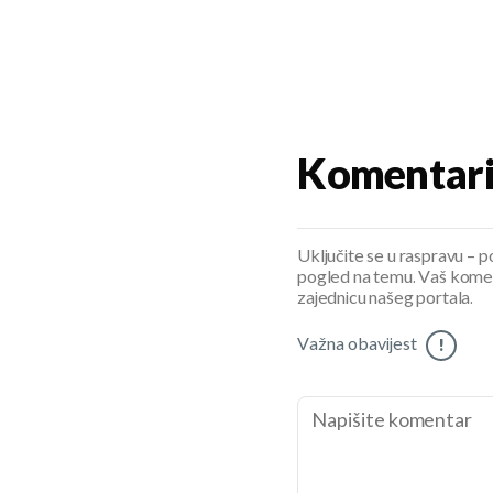
Komentar
Uključite se u raspravu – pod
pogled na temu. Vaš koment
zajednicu našeg portala.
Važna obavijest
!