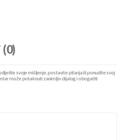
i
(0)
ijelite svoje mišljenje, postavite pitanja ili ponudite svoj
ar može potaknuti zanimljiv dijalog i obogatiti