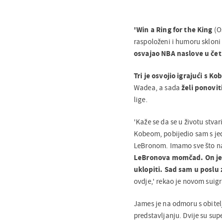
'Win a Ring for the King
(Os
raspoloženi i humoru skloni 
osvajao NBA naslove u čet
Tri je osvojio igrajući s 
Wadea, a sada
želi ponovi
lige.
'Kaže se da se u životu stva
Kobeom, pobijedio sam s je
LeBronom. Imamo sve što na
LeBronova momčad. On je 
uklopiti. Sad sam u poslu z
ovdje,' rekao je novom suig
James je na odmoru s obitel
predstavljanju. Dvije su su