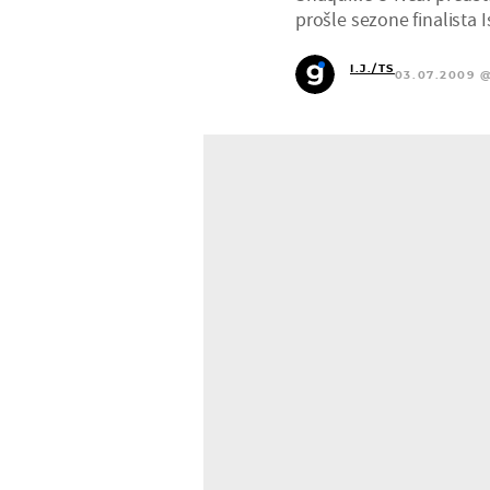
prošle sezone finalista 
I.J./TS
03.07.2009 @