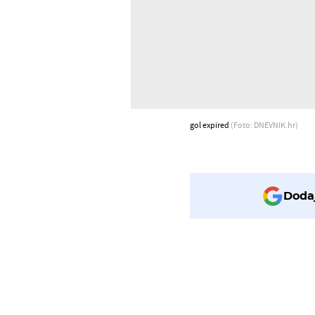
gol expired
(Foto: DNEVNIK.hr)
Dodaj