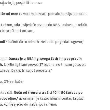
ajavio je, posjetiti Jamesa.
više od mene.
Moram priznati, pomalo sam ljubomoran.'
 LeBron, odu li sljedeće sezone do NBA naslova, produžiti
bi to učinio i on sam.
godini
učinit ću to odmah. Neću niti pogledati ugovor,'
uditi.
Danas je u NBA ligi svega četiri ili pet pravih
ih.
U NBA ligi sam proveo 17 sezona, no tri sam gotovo u
jeda. Dakle, tri su još preostale.'
ju, O'Neal kaže:
kav stil.
Neću od trenera tražiti 40 ili 50 šuteva po
m dovoljno,'
uz osmijeh je kazao iskusni centar, tapšući
, koji je sjedio do njega, po ramenu.