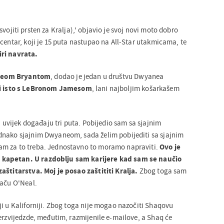
vojiti prsten za Kralja),' objavio je svoj novi moto dobro
centar, koji je 15 puta nastupao na All-Star utakmicama, te
iri navrata.
Kobeom Bryantom
, dodao je jedan u društvu Dwyanea
ti isto s LeBronom Jamesom
, lani najboljim košarkašem
ri uvijek događaju tri puta. Pobijedio sam sa sjajnim
dnako sjajnim Dwyaneom, sada želim pobijediti sa sjajnim
m za to treba. Jednostavno to moramo napraviti.
Ovo je
kapetan. U razdoblju sam karijere kad sam se naučio
aštitarstva. Moj je posao zaštititi Kralja.
Zbog toga sam
raču O'Neal.
ji u Kaliforniji. Zbog toga nije mogao nazočiti Shaqovu
perzvijedzde, međutim, razmijenile e-mailove, a Shaq će