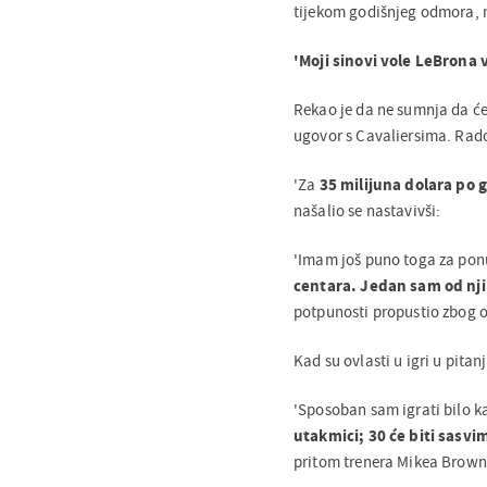
tijekom godišnjeg odmora, n
'Moji sinovi vole LeBrona 
Rekao je da ne sumnja da će
ugovor s Cavaliersima. Rado 
'Za
35 milijuna dolara po 
našalio se nastavivši:
'Imam još puno toga za pon
centara. Jedan sam od nj
potpunosti propustio zbog ozl
Kad su ovlasti u igri u pitan
'Sposoban sam igrati bilo ka
utakmici; 30 će biti sasvi
pritom trenera Mikea Browna