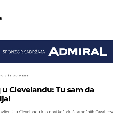
a
NA VIŠE OD MENE'
 u Clevelandu: Tu sam da
lja!
avljen je u Clevelandu kao novi košarkaš tamošnjih Cavaliers