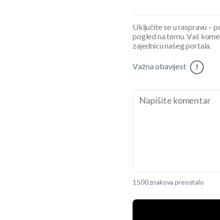
Uključite se u raspravu – pod
pogled na temu. Vaš koment
zajednicu našeg portala.
Važna obavijest
!
1500 znakova preostalo