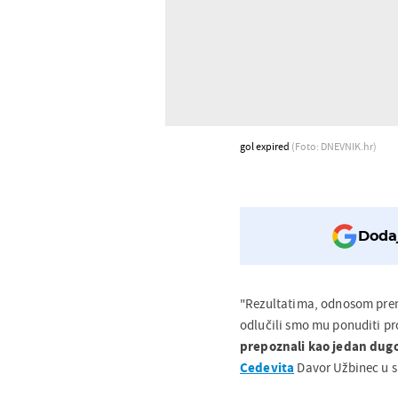
gol expired
(Foto: DNEVNIK.hr)
Dodaj
"Rezultatima, odnosom prem
odlučili smo mu ponuditi pr
prepoznali kao jedan dugo
Cedevita
Davor Užbinec u sr