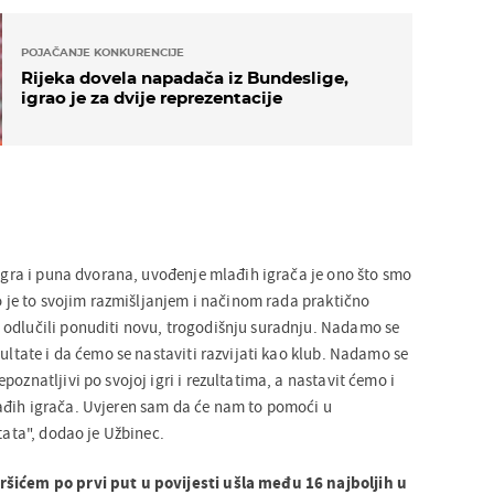
POJAČANJE KONKURENCIJE
Rijeka dovela napadača iz Bundeslige,
igrao je za dvije reprezentacije
 igra i puna dvorana, uvođenje mlađih igrača je ono što smo
ko je to svojim razmišljanjem i načinom rada praktično
odlučili ponuditi novu, trogodišnju suradnju. Nadamo se
zultate i da ćemo se nastaviti razvijati kao klub. Nadamo se
poznatljivi po svojoj igri i rezultatima, a nastavit ćemo i
ađih igrača. Uvjeren sam da će nam to pomoći u
ltata", dodao je Užbinec.
šićem po prvi put u povijesti ušla među 16 najboljih u