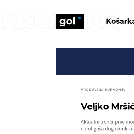
Košarka
Košark
PRODULJILI SURADNJU
Veljko Mršić
Aktualni trener prve mo
euroligaša dogovorili s