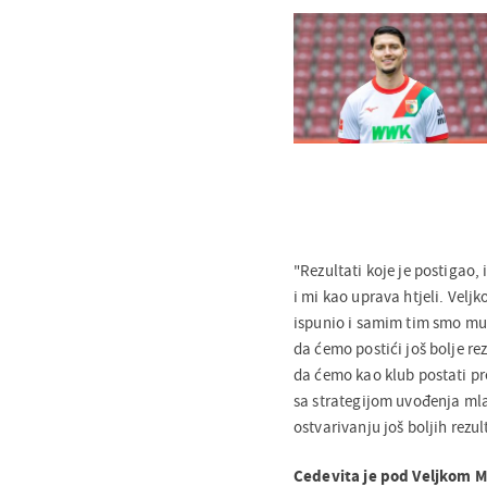
"Rezultati koje je postigao,
i mi kao uprava htjeli. Velj
ispunio i samim tim smo mu 
da ćemo postići još bolje re
da ćemo kao klub postati pre
sa strategijom uvođenja ml
ostvarivanju još boljih rezu
Cedevita je pod Veljkom Mr