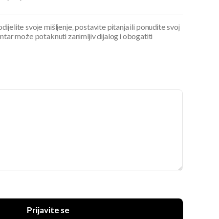
ijelite svoje mišljenje, postavite pitanja ili ponudite svoj
ar može potaknuti zanimljiv dijalog i obogatiti
Prijavite se