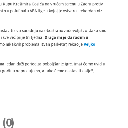
v u Kupu Krešimira Ćosića na vrućem terenu u Zadru protiv
esto u polufinalu ABA lige u kojoj je ostvaren rekordan niz
staviti ovu suradnju na obostrano zadovoljstvo. Jako smo
li sve već prije tri tjedna.
Drago mi je da radim u
mo nikakvih problema izvan parketa", rekao je
Veljko
ma jedan duži period za poboljšanje igre. Imat ćemo uvid u
u godinu napredujemo, a tako ćemo nastaviti dalje",
.
i
(0)