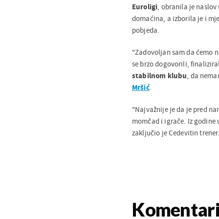
Euroligi
, obranila je naslo
domaćina, a izborila je i mj
pobjeda.
"Zadovoljan sam da ćemo na
se brzo dogovorili, finalizira
stabilnom klubu
, da nema
Mršić
.
"Najvažnije je da je pred na
momčad i igrače. Iz godine 
zaključio je Cedevitin trener
Komentar