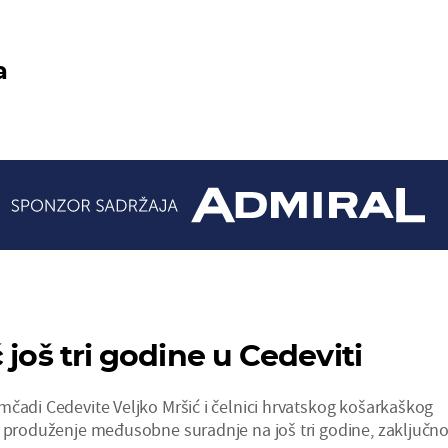
a
 još tri godine u Cedeviti
mčadi Cedevite Veljko Mršić i čelnici hrvatskog košarkaškog
u produženje međusobne suradnje na još tri godine, zaključn