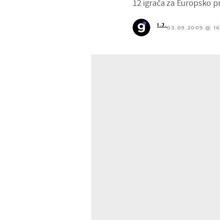
12 igrača za Europsko pr
I.J.
03.09.2009 @ 16