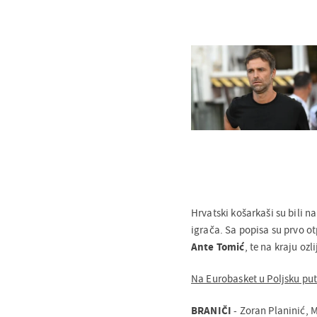
Hrvatski košarkaši su bili n
igrača. Sa popisa su prvo o
Ante Tomić
, te na kraju ozl
Na Eurobasket u Poljsku put
BRANIČI
- Zoran Planinić, 