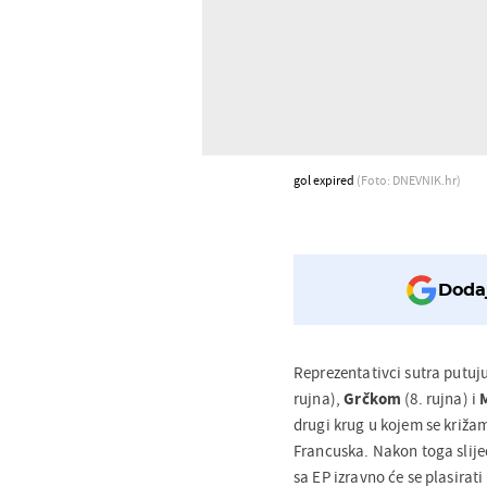
gol expired
(Foto: DNEVNIK.hr)
Dodaj
Reprezentativci sutra putuju
rujna),
Grčkom
(8. rujna) i
drugi krug u kojem se križam
Francuska. Nakon toga slijede
sa EP izravno će se plasirat