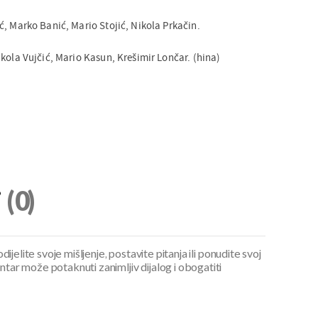
ć, Marko Banić, Mario Stojić, Nikola Prkačin.
kola Vujčić, Mario Kasun, Krešimir Lončar. (hina)
i
(0)
ijelite svoje mišljenje, postavite pitanja ili ponudite svoj
ar može potaknuti zanimljiv dijalog i obogatiti