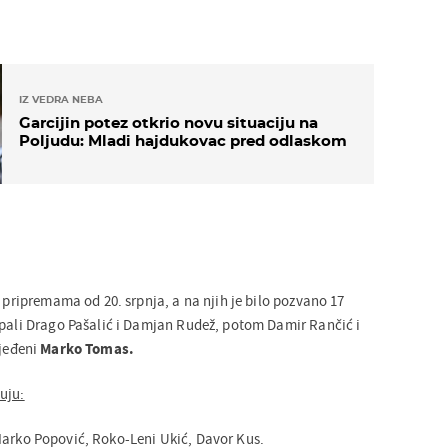
IZ VEDRA NEBA
Garcijin potez otkrio novu situaciju na
Poljudu: Mladi hajdukovac pred odlaskom
a pripremama od 20. srpnja, a na njih je bilo pozvano 17
tpali Drago Pašalić i Damjan Rudež, potom Damir Rančić i
ijeđeni
Marko Tomas.
uju:
Marko Popović, Roko-Leni Ukić, Davor Kus.