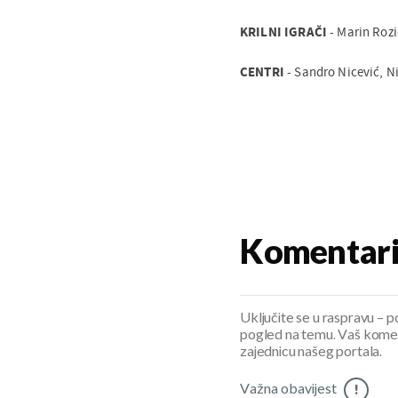
KRILNI IGRAČI
- Marin Rozi
CENTRI
- Sandro Nicević, Ni
Komentar
Uključite se u raspravu – pod
pogled na temu. Vaš koment
zajednicu našeg portala.
Važna obavijest
!