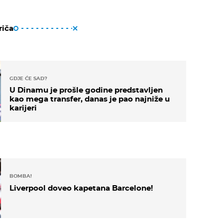
riča
GDJE ĆE SAD?
U Dinamu je prošle godine predstavljen
kao mega transfer, danas je pao najniže u
karijeri
BOMBA!
Liverpool doveo kapetana Barcelone!