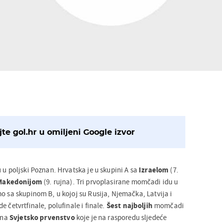
te gol.hr u omiljeni Google izvor
 u poljski Poznan. Hrvatska je u skupini A sa
Izraelom
(7.
Makedonijom
(9. rujna). Tri prvoplasirane momčadi idu u
o sa skupinom B, u kojoj su Rusija, Njemačka, Latvija i
 četvrtfinale, polufinale i finale.
Šest najboljih
momčadi
i na
Svjetsko prvenstvo
koje je na rasporedu sljedeće