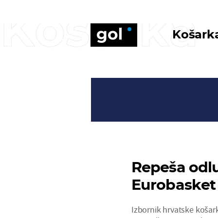
Košarka
Košark
Repeša odlu
Eurobasket
Izbornik hrvatske košar