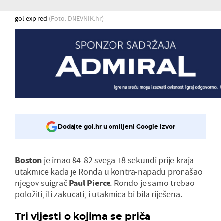
gol expired
(Foto: DNEVNIK.hr)
Dodajte gol.hr u omiljeni Google izvor
Boston
je imao 84-82 svega 18 sekundi prije kraja
utakmice kada je Ronda u kontra-napadu pronašao
njegov suigrač
Paul Pierce
. Rondo je samo trebao
položiti, ili zakucati, i utakmica bi bila riješena.
Tri vijesti o kojima se priča