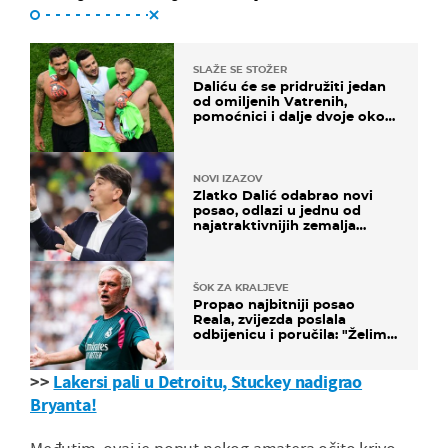
SLAŽE SE STOŽER
Daliću će se pridružiti jedan
od omiljenih Vatrenih,
pomoćnici i dalje dvoje oko
ponude
NOVI IZAZOV
Zlatko Dalić odabrao novi
posao, odlazi u jednu od
najatraktivnijih zemalja
svijeta
ŠOK ZA KRALJEVE
Propao najbitniji posao
Reala, zvijezda poslala
odbijenicu i poručila: "Želim
u Barcelonu"
>>
Lakersi pali u Detroitu, Stuckey nadigrao
Bryanta!