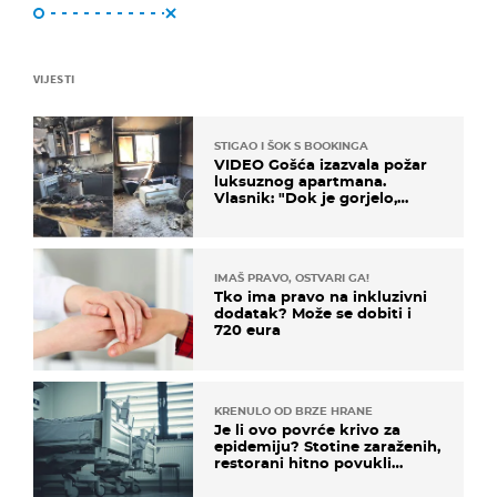
VIJESTI
STIGAO I ŠOK S BOOKINGA
VIDEO Gošća izazvala požar
luksuznog apartmana.
Vlasnik: "Dok je gorjelo,
smijali su se, pili i pokazivali
mi srednji prst"
IMAŠ PRAVO, OSTVARI GA!
Tko ima pravo na inkluzivni
dodatak? Može se dobiti i
720 eura
KRENULO OD BRZE HRANE
Je li ovo povrće krivo za
epidemiju? Stotine zaraženih,
restorani hitno povukli
proizvod