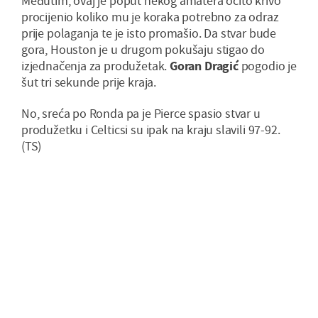
Međutim, ovaj je poput nekog amatera očito krivo
procijenio koliko mu je koraka potrebno za odraz
prije polaganja te je isto promašio. Da stvar bude
gora, Houston je u drugom pokušaju stigao do
izjednačenja za produžetak.
Goran Dragić
pogodio je
šut tri sekunde prije kraja.
No, sreća po Ronda pa je Pierce spasio stvar u
produžetku i Celticsi su ipak na kraju slavili 97-92.
(TS)