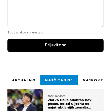
1500 znakova preostalo
Prijavite se
AKTUALNO
NAJČITANIJE
NAJKOMENTI
NOVI IZAZOV
Zlatko Dalić odabrao novi
posao, odlazi u jednu od
najatraktivnijih zemalja
svijeta