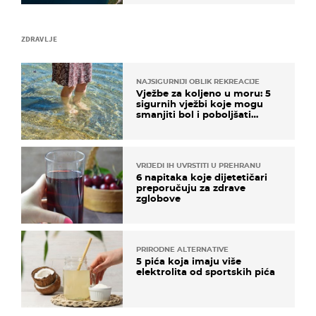
ZDRAVLJE
NAJSIGURNIJI OBLIK REKREACIJE
Vježbe za koljeno u moru: 5
sigurnih vježbi koje mogu
smanjiti bol i poboljšati
pokretljivost
VRIJEDI IH UVRSTITI U PREHRANU
6 napitaka koje dijetetičari
preporučuju za zdrave
zglobove
PRIRODNE ALTERNATIVE
5 pića koja imaju više
elektrolita od sportskih pića