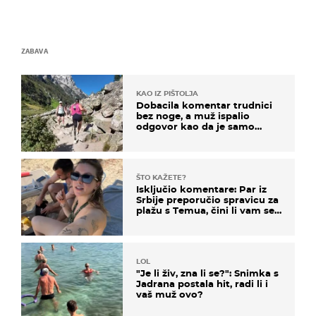
ZABAVA
KAO IZ PIŠTOLJA
Dobacila komentar trudnici
bez noge, a muž ispalio
odgovor kao da je samo
čekao…
ŠTO KAŽETE?
Isključio komentare: Par iz
Srbije preporučio spravicu za
plažu s Temua, čini li vam se
ovo sigurnim?
LOL
"Je li živ, zna li se?": Snimka s
Jadrana postala hit, radi li i
vaš muž ovo?