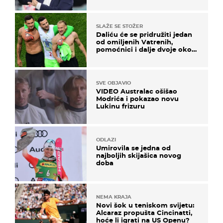
SLAŽE SE STOŽER
Daliću će se pridružiti jedan
od omiljenih Vatrenih,
pomoćnici i dalje dvoje oko
ponude
SVE OBJAVIO
VIDEO Australac ošišao
Modrića i pokazao novu
Lukinu frizuru
ODLAZI
Umirovila se jedna od
najboljih skijašica novog
doba
NEMA KRAJA
Novi šok u teniskom svijetu:
Alcaraz propušta Cincinatti,
hoće li igrati na US Openu?