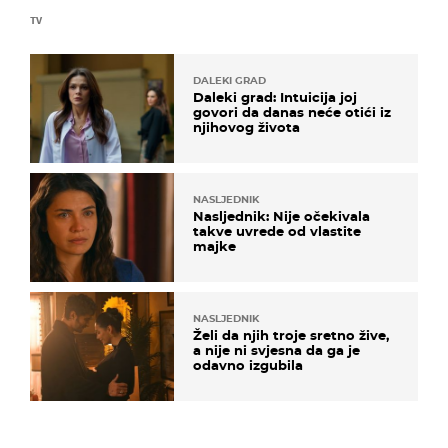
TV
DALEKI GRAD
Daleki grad: Intuicija joj
govori da danas neće otići iz
njihovog života
NASLJEDNIK
Nasljednik: Nije očekivala
takve uvrede od vlastite
majke
NASLJEDNIK
Želi da njih troje sretno žive,
a nije ni svjesna da ga je
odavno izgubila