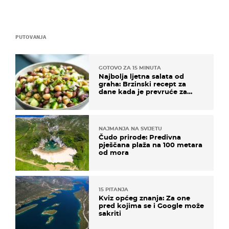
PUTOVANJA
GOTOVO ZA 15 MINUTA
Najbolja ljetna salata od
graha: Brzinski recept za
dane kada je prevruće za
kuhanje
NAJMANJA NA SVIJETU
Čudo prirode: Predivna
pješčana plaža na 100 metara
od mora
15 PITANJA
Kviz općeg znanja: Za one
pred kojima se i Google može
sakriti