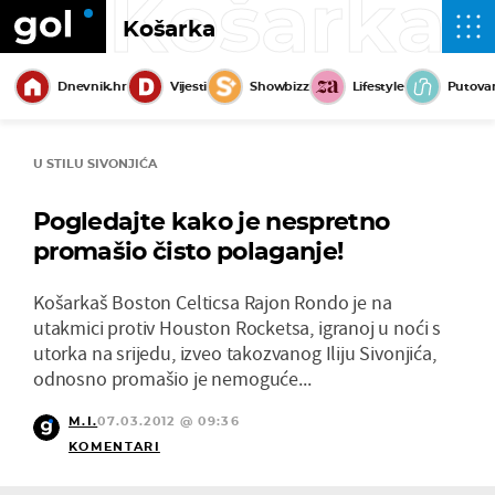
Košarka
Košarka
Dnevnik.hr
Vijesti
Showbizz
Lifestyle
Putova
U STILU SIVONJIĆA
Pogledajte kako je nespretno
promašio čisto polaganje!
Košarkaš Boston Celticsa Rajon Rondo je na
utakmici protiv Houston Rocketsa, igranoj u noći s
utorka na srijedu, izveo takozvanog Iliju Sivonjića,
odnosno promašio je nemoguće...
M.I.
07.03.2012 @ 09:36
KOMENTARI