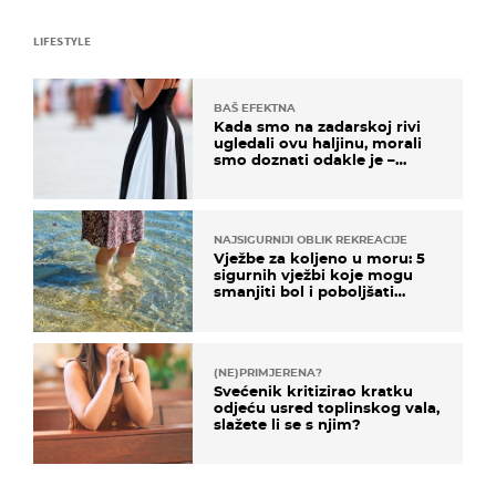
LIFESTYLE
BAŠ EFEKTNA
Kada smo na zadarskoj rivi
ugledali ovu haljinu, morali
smo doznati odakle je –
košta samo 18 eura
NAJSIGURNIJI OBLIK REKREACIJE
Vježbe za koljeno u moru: 5
sigurnih vježbi koje mogu
smanjiti bol i poboljšati
pokretljivost
(NE)PRIMJERENA?
Svećenik kritizirao kratku
odjeću usred toplinskog vala,
slažete li se s njim?