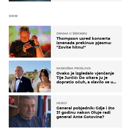
SHOW
DRAMA U ŠIBENIKU
Thompson usred koncerta
iznenada prekinuo pjesmu:
"Zovite hitnu!"
RASKOŠNA PROSLAVA
Ovako je izgledalo vjenčanje
Tije Jurčić: Do oltara ju je
dopratio očuh, a slavilo se uz
Olivera i Rozgu
HEROJ
General pobjednik: Gdje i što
31 godinu nakon Oluje radi
general Ante Gotovina?