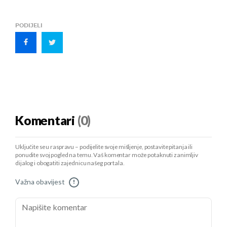
PODIJELI
Komentari
(0)
Uključite se u raspravu – podijelite svoje mišljenje, postavite pitanja ili
ponudite svoj pogled na temu. Vaš komentar može potaknuti zanimljiv
dijalog i obogatiti zajednicu našeg portala.
Važna obavijest
!