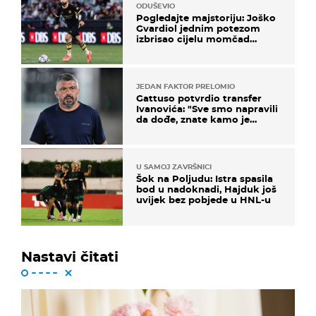
ODUŠEVIO
Pogledajte majstoriju: Joško
Gvardiol jednim potezom
izbrisao cijelu momčad
Atletica
JEDAN FAKTOR PRELOMIO
Gattuso potvrdio transfer
Ivanovića: "Sve smo napravili
da dođe, znate kamo je
otišao..."
U SAMOJ ZAVRŠNICI
Šok na Poljudu: Istra spasila
bod u nadoknadi, Hajduk još
uvijek bez pobjede u HNL-u
Nastavi čitati