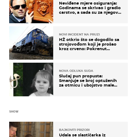
Neviđene mjere osiguranja:
Godinama se skrivao i gradio
carstvo, a sada su za njegovo
izručenje naručili posebno
vozilo
NOVI INCIDENT NA PRUZI
HŽ otkrio što se dogodilo sa
strojovođom koji je prošao
kroz crveno: Pokrenut
inspekcijski nadzor
NOVA ODLUKA SUDA
Slučaj pun propusta:
Smanjuje se broj optuženih
za otmicu i ubojstvo male
Danke
SHOW
BAJKOVITI PRIZORI
Udala se slastičarka iz