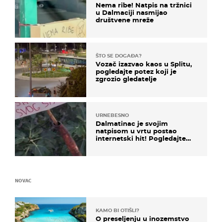
Nema ribe! Natpis na tržnici
u Dalmaciji nasmijao
društvene mreže
ŠTO SE DOGAĐA?
Vozač izazvao kaos u Splitu,
pogledajte potez koji je
zgrozio gledatelje
URNEBESNO
Dalmatinac je svojim
natpisom u vrtu postao
internetski hit! Pogledajte
što je napisao
NOVAC
KAMO BI OTIŠLI?
O preseljenju u inozemstvo