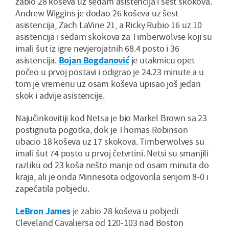
zabio 28 koševa uz sedam asistencija i šest skokova.
Andrew Wiggins je dodao 26 koševa uz šest
asistencija, Zach LaVine 21, a Ricky Rubio 16 uz 10
asistencija i sedam skokova za Timberwolvse koji su
imali šut iz igre nevjerojatnih 68.4 posto i 36
asistencija.
Bojan Bogdanović
je utakmicu opet
počeo u prvoj postavi i odigrao je 24.23 minute a u
tom je vremenu uz osam koševa upisao još jedan
skok i advije asistencije.
Najučinkovitiji kod Netsa je bio Markel Brown sa 23
postignuta pogotka, dok je Thomas Robinson
ubacio 18 koševa uz 17 skokova. Timberwolves su
imali šut 74 posto u prvoj četvrtini. Netsi su smanjili
razliku od 23 koša nešto manje od osam minuta do
kraja, ali je onda Minnesota odgovorila serijom 8-0 i
zapečatila pobjedu.
LeBron James
je zabio 28 koševa u pobjedi
Cleveland Cavaliersa od 120-103 nad Boston