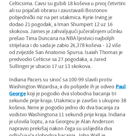
Celticsima. Cavsi su gubili 18 koševa u prvoj četvrtini
ali su pojačali obranu i zaustavaili Bostonov
pobjednički niz na pet utakmica. Kyrie Irving je
dodao 21 pogodak, a Iman Shumpert 12 uz 16
skokova. James je zahvaljujući jučerašnjem učinku
prešao Tima Duncana na NBA ljestvici najboljih
strijelaca i do sada je zabio 26,378 koševa - 12 više
od zvijezde San Anatonio Spursa. Isaiah Thomas je
predvodio Celticse sa 27 pogodaka, a Jared
Sullinger je ubacio 17 uz 13 skokova.
Indiana Pacers su sinoć sa 100-99 slavili protiv
Washington Wizardsa, a do pobjede ih je odveo
Paul
George
koji je pogodio dva slobodna bacanja tri
sekunde prije kraja. Utakmicu je završio s ukupno 38
koševa. Nene je pogodio jedno do dva bacanja za
vodstvo Washingtona 11 sekundi prije kraja. Indiana
je ulovila loptu, a na Georgeu je Alan Anderson
napravio prekršaj nakon čega su uslijedila dva
odlučujuća slobodna bacanja. John Wall je