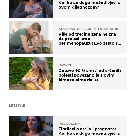
Koliko se dugo može živjeti s
ovom dijagnozom?
ALARMANTNI REZULTATI NOVE STUDIJE
Više od trećine žena ne zna
da prolazi kroz
perimenopauzu! Evo zašto su
simptomi toliko zbunjujući
VAŽNO!
Gotovo 90 % smrti od srčanih
bolesti povezano je s ovim
čimbenicima rizika
LIFESTYLE
PIŠE LIJEČNIK
Fibrilacija atrija i prognoza:
Koliko se dugo može živjeti s