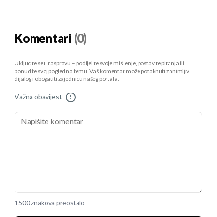
Komentari
(0)
Uključite se u raspravu – podijelite svoje mišljenje, postavite pitanja ili
ponudite svoj pogled na temu. Vaš komentar može potaknuti zanimljiv
dijalog i obogatiti zajednicu našeg portala.
Važna obavijest
!
1500 znakova preostalo