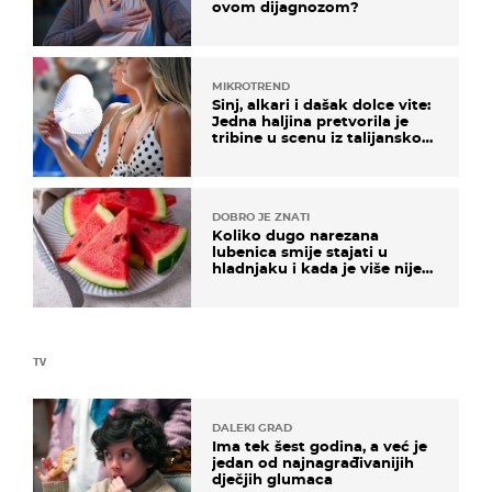
ovom dijagnozom?
MIKROTREND
Sinj, alkari i dašak dolce vite:
Jedna haljina pretvorila je
tribine u scenu iz talijanskog
filma
DOBRO JE ZNATI
Koliko dugo narezana
lubenica smije stajati u
hladnjaku i kada je više nije
sigurno jesti?
TV
DALEKI GRAD
Ima tek šest godina, a već je
jedan od najnagrađivanijih
dječjih glumaca