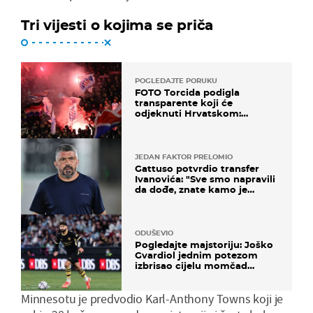
Tri vijesti o kojima se priča
POGLEDAJTE PORUKU
FOTO Torcida podigla
transparente koji će
odjeknuti Hrvatskom:
Prozvali "moralne vertikale"
JEDAN FAKTOR PRELOMIO
Gattuso potvrdio transfer
Ivanovića: "Sve smo napravili
da dođe, znate kamo je
otišao..."
ODUŠEVIO
Pogledajte majstoriju: Joško
Gvardiol jednim potezom
izbrisao cijelu momčad
Atletica
Minnesotu je predvodio Karl-Anthony Towns koji je