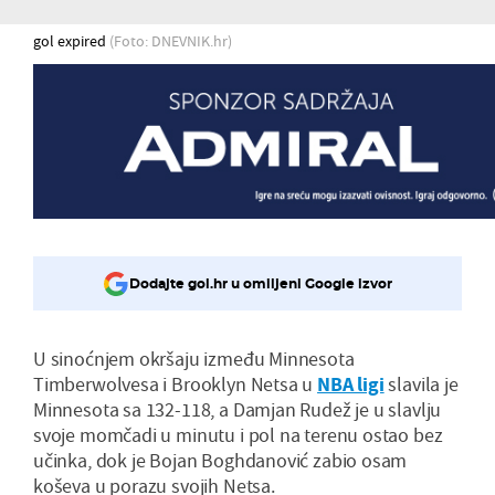
gol expired
(Foto: DNEVNIK.hr)
Dodajte gol.hr u omiljeni Google izvor
U sinoćnjem okršaju između Minnesota
Timberwolvesa i Brooklyn Netsa u
NBA ligi
slavila je
Minnesota sa 132-118, a Damjan Rudež je u slavlju
svoje momčadi u minutu i pol na terenu ostao bez
učinka, dok je Bojan Boghdanović zabio osam
koševa u porazu svojih Netsa.