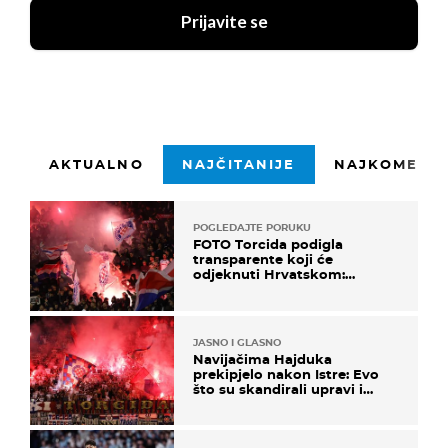
Prijavite se
AKTUALNO
NAJČITANIJE
NAJKOMENTI
POGLEDAJTE PORUKU
FOTO Torcida podigla
transparente koji će
odjeknuti Hrvatskom:
Prozvali "moralne vertikale"
JASNO I GLASNO
Navijačima Hajduka
prekipjelo nakon Istre: Evo
što su skandirali upravi i
predsjedniku Biliću