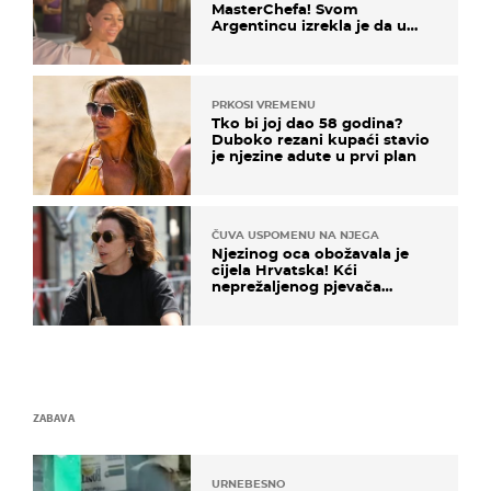
MasterChefa! Svom
Argentincu izrekla je da u
rodnoj Hercegovini
PRKOSI VREMENU
Tko bi joj dao 58 godina?
Duboko rezani kupaći stavio
je njezine adute u prvi plan
ČUVA USPOMENU NA NJEGA
Njezinog oca obožavala je
cijela Hrvatska! Kći
neprežaljenog pjevača
projurila špicom na dva
kotača
ZABAVA
URNEBESNO