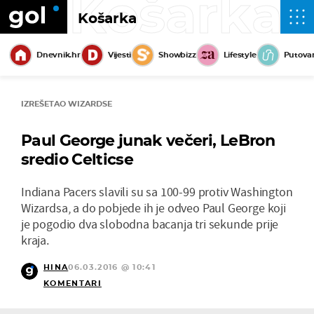
Košarka
Košarka
Dnevnik.hr
Vijesti
Showbizz
Lifestyle
Putova
IZREŠETAO WIZARDSE
Paul George junak večeri, LeBron
sredio Celticse
Indiana Pacers slavili su sa 100-99 protiv Washington
Wizardsa, a do pobjede ih je odveo Paul George koji
je pogodio dva slobodna bacanja tri sekunde prije
kraja.
HINA
06.03.2016 @ 10:41
KOMENTARI