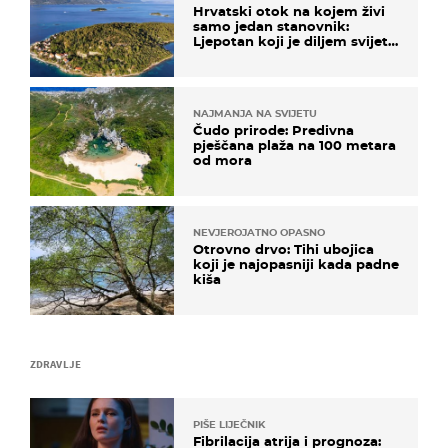
Hrvatski otok na kojem živi
samo jedan stanovnik:
Ljepotan koji je diljem svijeta
poznat po svojem "bijelom
zlatu"
NAJMANJA NA SVIJETU
Čudo prirode: Predivna
pješčana plaža na 100 metara
od mora
NEVJEROJATNO OPASNO
Otrovno drvo: Tihi ubojica
koji je najopasniji kada padne
kiša
ZDRAVLJE
PIŠE LIJEČNIK
Fibrilacija atrija i prognoza: