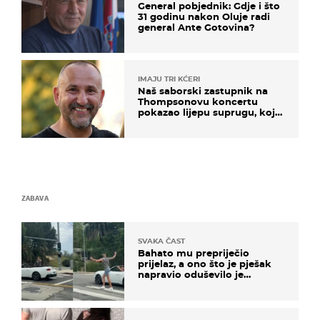
General pobjednik: Gdje i što
31 godinu nakon Oluje radi
general Ante Gotovina?
IMAJU TRI KĆERI
Naš saborski zastupnik na
Thompsonovu koncertu
pokazao lijepu suprugu, koja
godinama izbjegava javnost
ZABAVA
SVAKA ČAST
Bahato mu prepriječio
prijelaz, a ono što je pješak
napravio oduševilo je
društvene mreže