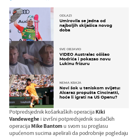
ODLAZI
Umirovila se jedna od
najboljih skijašica novog
doba
SVE OBJAVIO
VIDEO Australac ošišao
Modrića i pokazao novu
Lukinu frizuru
NEMA KRAJA
Novi šok u teniskom svijetu:
Alcaraz propušta Cincinatti,
hoće li igrati na US Openu?
Potpredsjednik košarkaških operacija
Kiki
Vandeweghe
i izvršni potpredsjednik sudačkih
operacija
Mike Bantom
u svom su proglasu
upućenom sucima apelirali da podrobnije pogledaju