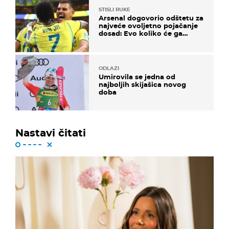
STISLI RUKE
Arsenal dogovorio odštetu za
najveće ovoljetno pojačanje
dosad: Evo koliko će ga
platiti
ODLAZI
Umirovila se jedna od
najboljih skijašica novog
doba
Nastavi čitati