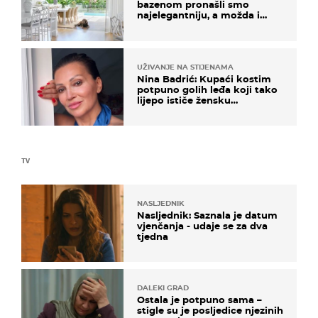
bazenom pronašli smo
najelegantniju, a možda i
najljepšu bijelu kuhinju
UŽIVANJE NA STIJENAMA
Nina Badrić: Kupaći kostim
potpuno golih leđa koji tako
lijepo ističe žensku
senzualnost
TV
NASLJEDNIK
Nasljednik: Saznala je datum
vjenčanja - udaje se za dva
tjedna
DALEKI GRAD
Ostala je potpuno sama –
stigle su je posljedice njezinih