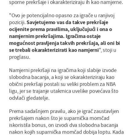
sporne prekršaje i okarakteriziraju ih kao namjerne.
"Ovo je potencijalno opasno za igrače u ranjivoj
poziciji.
Savjetujemo vas da takve prekršaje
ocijenite prema pravilima, uključujući i ona o
namjernim prekršajima. Igračima ostaje
mogućnost pravljenja takvih prekršaja, ali oni bi
se trebali okarakterizirati kao namjerni
", stoji u
proglasu.
Namjerni prekršaji na igračima koji slabije izvode
slobodna bacanja, a koji se okarakteriziraju kao
obični prekršaji postali su veliki problem za NBA
ligu, jer se trajanje utakmica uvelike povećava što
odvlači gledatelje.
Prema sadašnjem pravilu, ako je igrač zaustavljen
prekršajem nakon što je suparnička momčad
iskoristila bonus, on izvodi dva slobodna bacanja
nakon kojih suparnička momčad dobija loptu. Kada