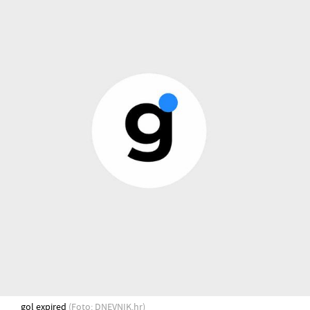
gol expired
(Foto: DNEVNIK.hr)