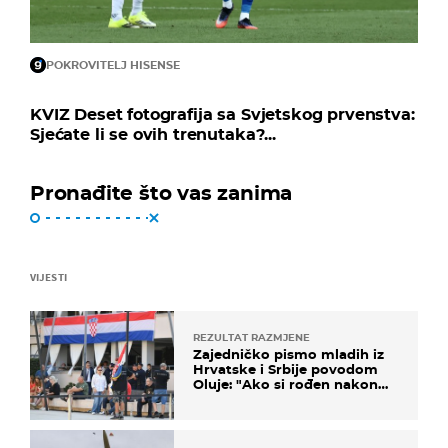
POKROVITELJ HISENSE
KVIZ Deset fotografija sa Svjetskog prvenstva:
Sjećate li se ovih trenutaka?...
Pronađite što vas zanima
VIJESTI
REZULTAT RAZMJENE
Zajedničko pismo mladih iz
Hrvatske i Srbije povodom
Oluje: "Ako si rođen nakon
'95..."