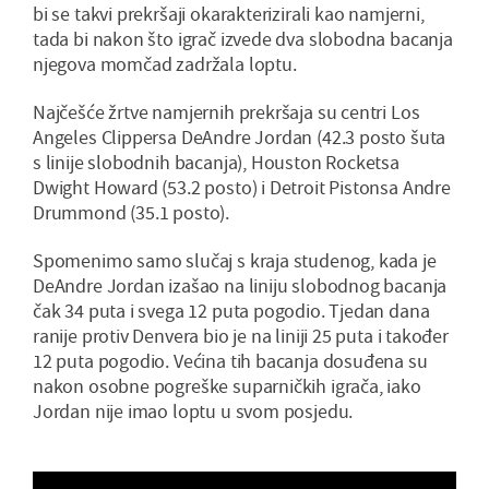
bi se takvi prekršaji okarakterizirali kao namjerni,
tada bi nakon što igrač izvede dva slobodna bacanja
njegova momčad zadržala loptu.
Najčešće žrtve namjernih prekršaja su centri Los
Angeles Clippersa DeAndre Jordan (42.3 posto šuta
s linije slobodnih bacanja), Houston Rocketsa
Dwight Howard (53.2 posto) i Detroit Pistonsa Andre
Drummond (35.1 posto).
Spomenimo samo slučaj s kraja studenog, kada je
DeAndre Jordan izašao na liniju slobodnog bacanja
čak 34 puta i svega 12 puta pogodio. Tjedan dana
ranije protiv Denvera bio je na liniji 25 puta i također
12 puta pogodio. Većina tih bacanja dosuđena su
nakon osobne pogreške suparničkih igrača, iako
Jordan nije imao loptu u svom posjedu.