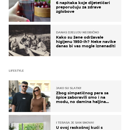
6 napitaka koje dijetetičari
preporučuju za zdrave
zglobove
DANAS DJELUJU NEOBIČNO
Kako su žene održavale
higijenu 1950-ih? Neke navike
danas bi vas mogle iznenaditi
LIFESTYLE
JAKO SU SLATKI!
Zbog simpatičnog para sa
špice zaboravili smo i na
modu, no damina haljina
itekako nas se dojmila
I TERASA JE SAN SNOVA!
U ovoj raskošnoj kući s