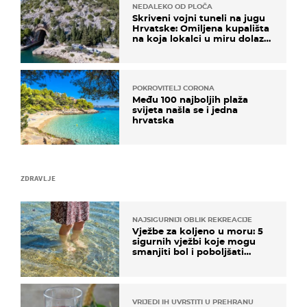
NEDALEKO OD PLOČA
Skriveni vojni tuneli na jugu
Hrvatske: Omiljena kupališta
na koja lokalci u miru dolaze
roniti i skakati u more
POKROVITELJ CORONA
Među 100 najboljih plaža
svijeta našla se i jedna
hrvatska
ZDRAVLJE
NAJSIGURNIJI OBLIK REKREACIJE
Vježbe za koljeno u moru: 5
sigurnih vježbi koje mogu
smanjiti bol i poboljšati
pokretljivost
VRIJEDI IH UVRSTITI U PREHRANU