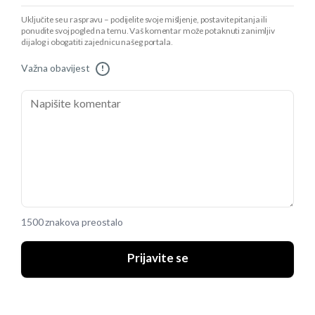
Uključite se u raspravu – podijelite svoje mišljenje, postavite pitanja ili
ponudite svoj pogled na temu. Vaš komentar može potaknuti zanimljiv
dijalog i obogatiti zajednicu našeg portala.
Važna obavijest
!
1500 znakova preostalo
Prijavite se