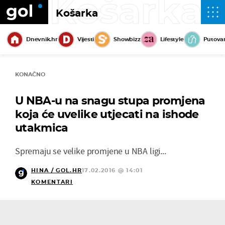
Košarka
Košarka
Dnevnik.hr
Vijesti
Showbizz
Lifestyle
Putova
KONAČNO
U NBA-u na snagu stupa promjena
koja će uvelike utjecati na ishode
utakmica
Spremaju se velike promjene u NBA ligi...
HINA / GOL.HR
17.02.2016 @ 14:01
KOMENTARI