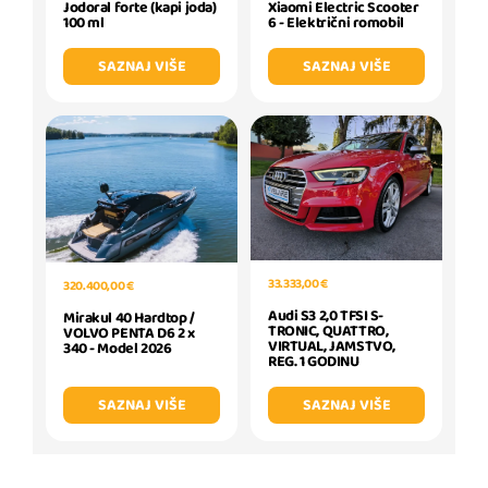
Jodoral forte (kapi joda)
Xiaomi Electric Scooter
100 ml
6 - Električni romobil
SAZNAJ VIŠE
SAZNAJ VIŠE
33.333,00 €
320.400,00 €
Audi S3 2,0 TFSI S-
Mirakul 40 Hardtop /
TRONIC, QUATTRO,
VOLVO PENTA D6 2 x
VIRTUAL, JAMSTVO,
340 - Model 2026
REG. 1 GODINU
SAZNAJ VIŠE
SAZNAJ VIŠE