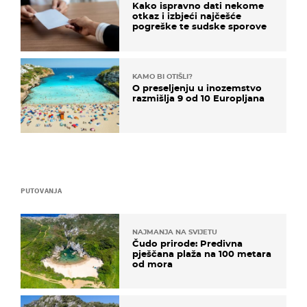
Kako ispravno dati nekome
otkaz i izbjeći najčešće
pogreške te sudske sporove
KAMO BI OTIŠLI?
O preseljenju u inozemstvo
razmišlja 9 od 10 Europljana
PUTOVANJA
NAJMANJA NA SVIJETU
Čudo prirode: Predivna
pješčana plaža na 100 metara
od mora