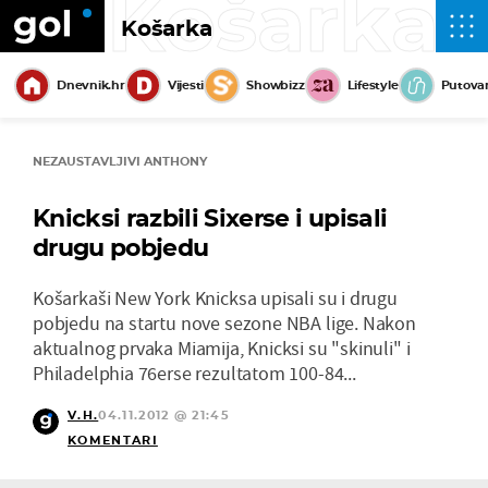
Košarka
Košarka
Dnevnik.hr
Vijesti
Showbizz
Lifestyle
Putova
NEZAUSTAVLJIVI ANTHONY
Knicksi razbili Sixerse i upisali
drugu pobjedu
Košarkaši New York Knicksa upisali su i drugu
pobjedu na startu nove sezone NBA lige. Nakon
aktualnog prvaka Miamija, Knicksi su "skinuli" i
Philadelphia 76erse rezultatom 100-84...
V.H.
04.11.2012 @ 21:45
KOMENTARI