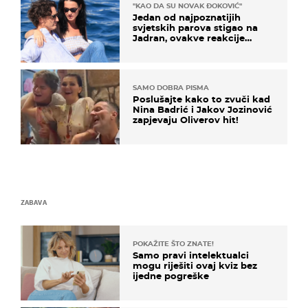
"KAO DA SU NOVAK ĐOKOVIĆ"
Jedan od najpoznatijih
svjetskih parova stigao na
Jadran, ovakve reakcije
vjerojatno nisu očekivali
SAMO DOBRA PISMA
Poslušajte kako to zvuči kad
Nina Badrić i Jakov Jozinović
zapjevaju Oliverov hit!
ZABAVA
POKAŽITE ŠTO ZNATE!
Samo pravi intelektualci
mogu riješiti ovaj kviz bez
ijedne pogreške