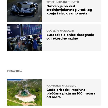
TREĆI UNIKATNI BUGATTI
Nazvan je po vrsti
srednjovjekovnog viteškog
konja i visok samo metar
OVO JE 10 NAJBOLJIH
Europske dionice dosegnule
su rekordne razine
PUTOVANJA
NAJMANJA NA SVIJETU
Čudo prirode: Predivna
pješčana plaža na 100 metara
od mora