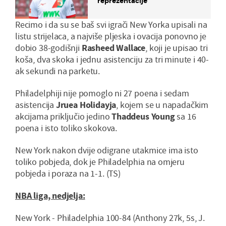
reprezentacije
Recimo i da su se baš svi igrači New Yorka upisali na
listu strijelaca, a najviše pljeska i ovacija ponovno je
dobio 38-godišnji
Rasheed Wallace
, koji je upisao tri
koša, dva skoka i jednu asistenciju za tri minute i 40-
ak sekundi na parketu.
Philadelphiji nije pomoglo ni 27 poena i sedam
asistencija
Jruea Holidayja
, kojem se u napadačkim
akcijama priključio jedino
Thaddeus Young
sa 16
poena i isto toliko skokova.
New York nakon dvije odigrane utakmice ima isto
toliko pobjeda, dok je Philadelphia na omjeru
pobjeda i poraza na 1-1. (TS)
NBA liga, nedjelja:
New York - Philadelphia 100-84 (Anthony 27k, 5s, J.