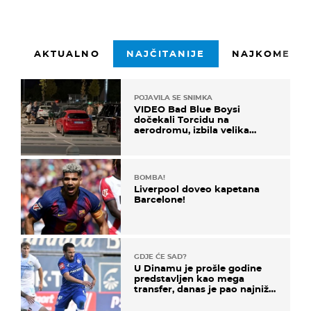
AKTUALNO
NAJČITANIJE
NAJKOMENTI
POJAVILA SE SNIMKA
VIDEO Bad Blue Boysi
dočekali Torcidu na
aerodromu, izbila velika
masovna tučnjava
BOMBA!
Liverpool doveo kapetana
Barcelone!
GDJE ĆE SAD?
U Dinamu je prošle godine
predstavljen kao mega
transfer, danas je pao najniže
u karijeri