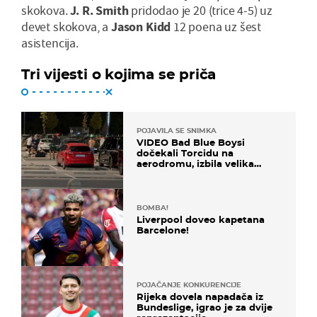
skokova.
J. R. Smith
pridodao je 20 (trice 4-5) uz
devet skokova, a
Jason Kidd
12 poena uz šest
asistencija.
Tri vijesti o kojima se priča
POJAVILA SE SNIMKA
VIDEO Bad Blue Boysi
dočekali Torcidu na
aerodromu, izbila velika
masovna tučnjava
BOMBA!
Liverpool doveo kapetana
Barcelone!
POJAČANJE KONKURENCIJE
Rijeka dovela napadača iz
Bundeslige, igrao je za dvije