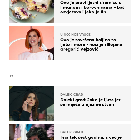
Ovo je pravi ljetni tiramisu s
limunom i borovnicama – baš
osvježava i jako je fin
U NOJ NIJE VRUĆE
Ovo je savršena haljina za
ljeto i more - nosi je i Bojana
Gregorić Vejzović
TV
DALEKI GRAD
Daleki grad: Jako je ljuta jer
se miješa u njezine stvari
DALEKI GRAD
Ima tek šest godina, a već je