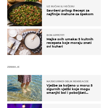
UZ RUČAK ILI VEČERU
Savršeni prilog: Recept za
najfinije mahune sa špekom
BON APPETIT!
Majke svih umaka: 5 kultnih
recepata koje moraju znati
svi kuhari
ZDRAVLJE
NAJSIGURNIJI OBLIK REKREACIJE
Vježbe za koljeno u moru: 5
sigurnih vježbi koje mogu
smanjiti bol i poboljšati
pokretljivost