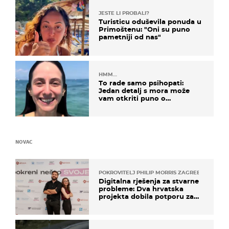
JESTE LI PROBALI?
Turisticu oduševila ponuda u
Primoštenu: "Oni su puno
pametniji od nas"
HMM…
To rade samo psihopati:
Jedan detalj s mora može
vam otkriti puno o
prijateljima
NOVAC
POKROVITELJ PHILIP MORRIS ZAGREB
Digitalna rješenja za stvarne
probleme: Dva hrvatska
projekta dobila potporu za
razvoj