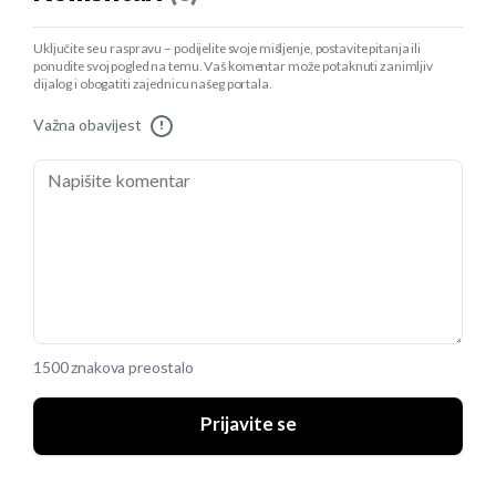
Uključite se u raspravu – podijelite svoje mišljenje, postavite pitanja ili
ponudite svoj pogled na temu. Vaš komentar može potaknuti zanimljiv
dijalog i obogatiti zajednicu našeg portala.
Važna obavijest
!
1500 znakova preostalo
Prijavite se