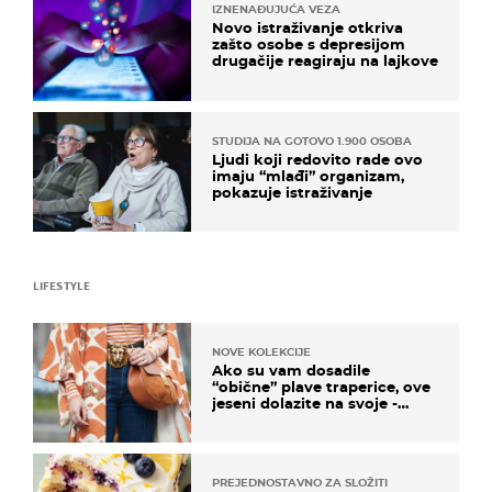
IZNENAĐUJUĆA VEZA
Novo istraživanje otkriva
zašto osobe s depresijom
drugačije reagiraju na lajkove
STUDIJA NA GOTOVO 1.900 OSOBA
Ljudi koji redovito rade ovo
imaju “mlađi” organizam,
pokazuje istraživanje
LIFESTYLE
NOVE KOLEKCIJE
Ako su vam dosadile
“obične” plave traperice, ove
jeseni dolazite na svoje -
izdvajamo 15 hit modela
PREJEDNOSTAVNO ZA SLOŽITI