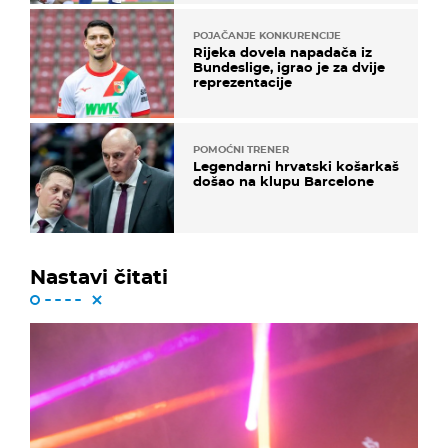
POJAČANJE KONKURENCIJE
Rijeka dovela napadača iz
Bundeslige, igrao je za dvije
reprezentacije
POMOĆNI TRENER
Legendarni hrvatski košarkaš
došao na klupu Barcelone
Nastavi čitati