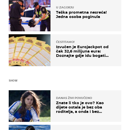
U ZAGORJU
Teška prometna nesreća!
Jedna osoba poginula
ČESTITAMO!
Izvučen je Eurojackpot od
čak 32,6 milijuna eura:
Doznajte gdje idu bogati
dobitci u Hrvatskoj
SHOW
DANAS ŽIVI POVUČENO
Znate li tko je ovo? Kao
dijete ostala je bez oba
roditelja, a onda i bez
milijuna koje je trebala
naslijediti