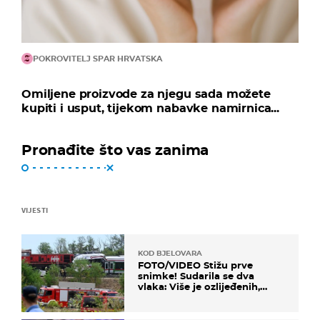
POKROVITELJ SPAR HRVATSKA
Omiljene proizvode za njegu sada možete
kupiti i usput, tijekom nabavke namirnica...
Pronađite što vas zanima
VIJESTI
KOD BJELOVARA
FOTO/VIDEO Stižu prve
snimke! Sudarila se dva
vlaka: Više je ozlijeđenih,
hitne službe na terenu