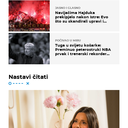
JASNO I GLASNO
Navijačima Hajduka
prekipjelo nakon Istre: Evo
što su skandirali upravi i
predsjedniku Biliću
POČIVAO U MIRU
Tuga u svijetu košarke:
Preminuo peterostruki NBA
prvak i trenerski rekorder
lige
Nastavi čitati