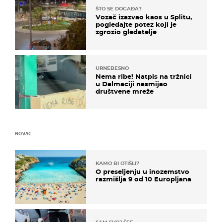
ŠTO SE DOGAĐA?
Vozač izazvao kaos u Splitu,
pogledajte potez koji je
zgrozio gledatelje
URNEBESNO
Nema ribe! Natpis na tržnici
u Dalmaciji nasmijao
društvene mreže
NOVAC
KAMO BI OTIŠLI?
O preseljenju u inozemstvo
razmišlja 9 od 10 Europljana