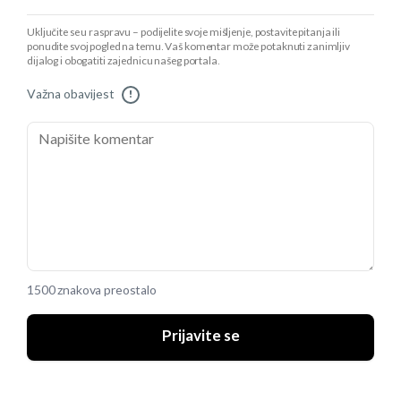
Uključite se u raspravu – podijelite svoje mišljenje, postavite pitanja ili
ponudite svoj pogled na temu. Vaš komentar može potaknuti zanimljiv
dijalog i obogatiti zajednicu našeg portala.
Važna obavijest
!
1500 znakova preostalo
Prijavite se