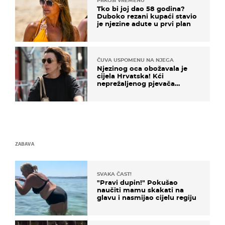
PRKOSI VREMENU
Tko bi joj dao 58 godina?
Duboko rezani kupaći stavio
je njezine adute u prvi plan
ČUVA USPOMENU NA NJEGA
Njezinog oca obožavala je
cijela Hrvatska! Kći
neprežaljenog pjevača
projurila špicom na dva
kotača
ZABAVA
SVAKA ČAST!
"Pravi dupin!" Pokušao
naučiti mamu skakati na
glavu i nasmijao cijelu regiju