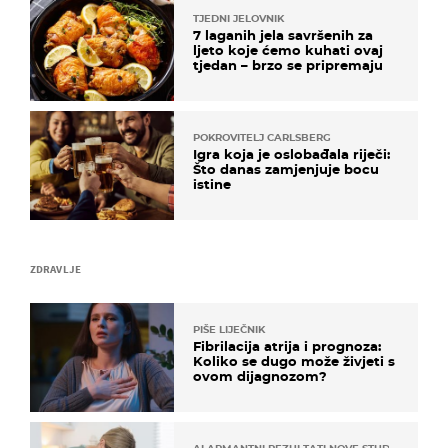
TJEDNI JELOVNIK
7 laganih jela savršenih za
ljeto koje ćemo kuhati ovaj
tjedan – brzo se pripremaju
POKROVITELJ CARLSBERG
Igra koja je oslobađala riječi:
Što danas zamjenjuje bocu
istine
ZDRAVLJE
PIŠE LIJEČNIK
Fibrilacija atrija i prognoza:
Koliko se dugo može živjeti s
ovom dijagnozom?