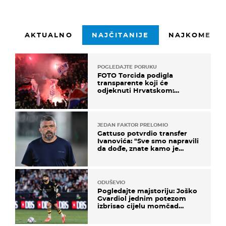
AKTUALNO
NAJČITANIJE
NAJKOMENTI
POGLEDAJTE PORUKU
FOTO Torcida podigla
transparente koji će
odjeknuti Hrvatskom:
Prozvali "moralne vertikale"
JEDAN FAKTOR PRELOMIO
Gattuso potvrdio transfer
Ivanovića: "Sve smo napravili
da dođe, znate kamo je
otišao..."
ODUŠEVIO
Pogledajte majstoriju: Joško
Gvardiol jednim potezom
izbrisao cijelu momčad
Atletica