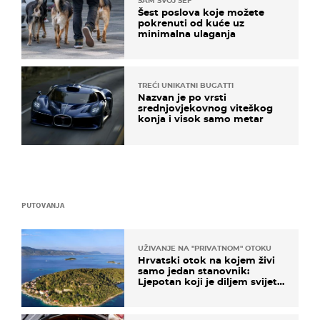
SAM SVOJ ŠEF
Šest poslova koje možete
pokrenuti od kuće uz
minimalna ulaganja
TREĆI UNIKATNI BUGATTI
Nazvan je po vrsti
srednjovjekovnog viteškog
konja i visok samo metar
PUTOVANJA
UŽIVANJE NA "PRIVATNOM" OTOKU
Hrvatski otok na kojem živi
samo jedan stanovnik:
Ljepotan koji je diljem svijeta
poznat po svojem "bijelom
zlatu"