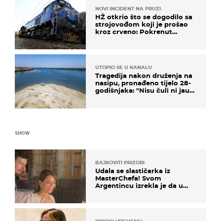
NOVI INCIDENT NA PRUZI
HŽ otkrio što se dogodilo sa
strojovođom koji je prošao
kroz crveno: Pokrenut
inspekcijski nadzor
UTOPIO SE U KANALU
Tragedija nakon druženja na
nasipu, pronađeno tijelo 28-
godišnjaka: "Nisu čuli ni jauk
ni poziv upomoć"
SHOW
BAJKOVITI PRIZORI
Udala se slastičarka iz
MasterChefa! Svom
Argentincu izrekla je da u
rodnoj Hercegovini