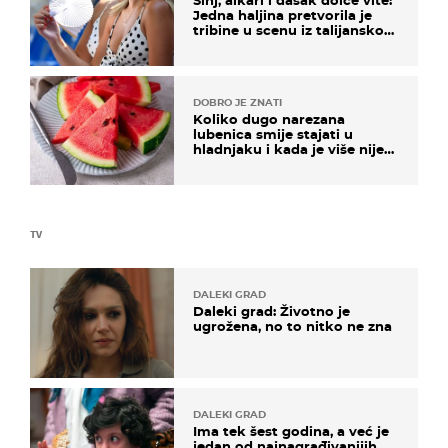
Sinj, alkari i dašak dolce vite:
Jedna haljina pretvorila je
tribine u scenu iz talijanskog
filma
DOBRO JE ZNATI
Koliko dugo narezana
lubenica smije stajati u
hladnjaku i kada je više nije
sigurno jesti?
TV
DALEKI GRAD
Daleki grad: Životno je
ugrožena, no to nitko ne zna
DALEKI GRAD
Ima tek šest godina, a već je
jedan od najnagrađivanijih