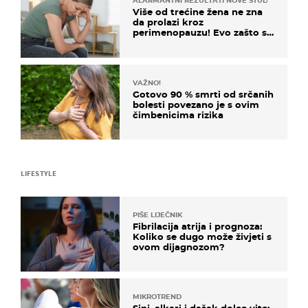
ALARMANTNI REZULTATI NOVE STUDIJE
Više od trećine žena ne zna
da prolazi kroz
perimenopauzu! Evo zašto su
simptomi toliko zbunjujući
VAŽNO!
Gotovo 90 % smrti od srčanih
bolesti povezano je s ovim
čimbenicima rizika
LIFESTYLE
PIŠE LIJEČNIK
Fibrilacija atrija i prognoza:
Koliko se dugo može živjeti s
ovom dijagnozom?
MIKROTREND