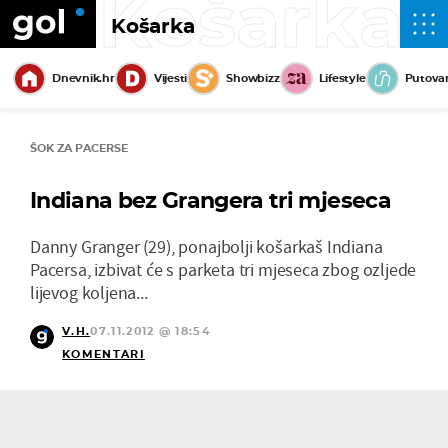
Košarka
Košarka
Dnevnik.hr
Vijesti
Showbizz
Lifestyle
Putova
ŠOK ZA PACERSE
Indiana bez Grangera tri mjeseca
Danny Granger (29), ponajbolji košarkaš Indiana
Pacersa, izbivat će s parketa tri mjeseca zbog ozljede
lijevog koljena...
V.H.
07.11.2012 @ 18:54
KOMENTARI