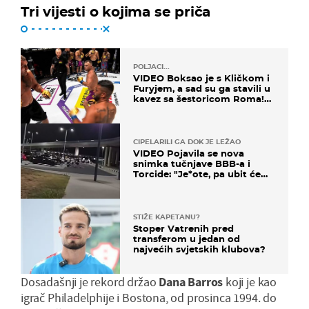
Tri vijesti o kojima se priča
POLJACI...
VIDEO Boksao je s Kličkom i
Furyjem, a sad su ga stavili u
kavez sa šestoricom Roma!
Pogledajte kako je završilo
CIPELARILI GA DOK JE LEŽAO
VIDEO Pojavila se nova
snimka tučnjave BBB-a i
Torcide: "Je*ote, pa ubit će
ga!"
STIŽE KAPETANU?
Stoper Vatrenih pred
transferom u jedan od
najvećih svjetskih klubova?
Dosadašnji je rekord držao
Dana Barros
koji je kao
igrač Philadelphije i Bostona, od prosinca 1994. do