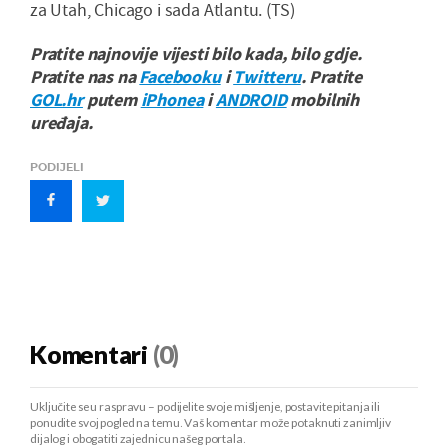
za Utah, Chicago i sada Atlantu. (TS)
Pratite najnovije vijesti bilo kada, bilo gdje.
Pratite nas na
Facebooku
i
Twitteru
. Pratite
GOL.hr
putem
iPhonea
i
ANDROID
mobilnih
uređaja.
PODIJELI
Komentari
(0)
Uključite se u raspravu – podijelite svoje mišljenje, postavite pitanja ili
ponudite svoj pogled na temu. Vaš komentar može potaknuti zanimljiv
dijalog i obogatiti zajednicu našeg portala.