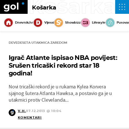
Košarka
Košarka
Dnevnik.hr
Vijesti
Showbizz
Lifestyle
Putova
DEVEDESETA UTAKMICA ZAREDOM
Igrač Atlante ispisao NBA povijest:
Srušen tricaški rekord star 18
godina!
Novi tricaški rekord je u rukama Kylea Korvera
sjajnog šutera Atlanta Hawksa, a postavio ga je u
utakmici protiv Clevelanda...
V.H.
07.12.2013 @ 10:04
KOMENTARI