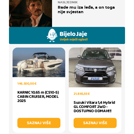
NASLJEDNIK
Rade mu iza leđa, a on toga
nije svjestan
146.500,00 €
KARNIC 10.65 m (CS10-S)
21.845,55 €
CABIN CRUISER, MODEL
2025
Suzuki Vitara 1,4 Hybrid
GL COMFORT 2WD -
DOSTUPNO ODMAH!!!
SAZNAJ VIŠE
SAZNAJ VIŠE