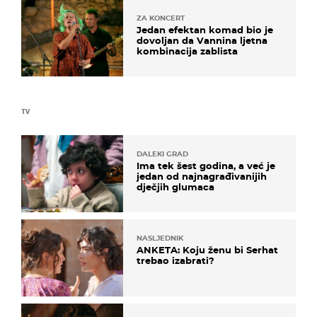
ZA KONCERT
Jedan efektan komad bio je
dovoljan da Vannina ljetna
kombinacija zablista
TV
DALEKI GRAD
Ima tek šest godina, a već je
jedan od najnagrađivanijih
dječjih glumaca
NASLJEDNIK
ANKETA: Koju ženu bi Serhat
trebao izabrati?