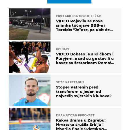
CIPELARILI GA DOK JE LEŽAO
VIDEO Pojavila se nova
snimka tučnjave BBB-a i
Torcide: "Je*ote, pa ubit će
ga!"
POLJACI...
VIDEO Boksao je s Kličkom i
Furyjem, a sad su ga stavili u
kavez sa šestoricom Roma!
Pogledajte kako je završilo
STIŽE KAPETANU?
Stoper Vatrenih pred
transferom u jedan od
najvećih svjetskih klubova?
DRAMATIČAN PREOKRET
Kakva drama u Zagrebu!
Hrvatska srušila Srbiju i
izborila finale Svjetskog