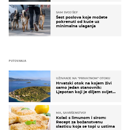
SAM SVOJ ŠEF
Šest poslova koje možete
pokrenuti od kuće uz
minimalna ulaganja
PUTOVANJA
UŽIVANJE NA "PRIVATNOM" OTOKU
Hrvatski otok na kojem živi
samo jedan stanovnik:
Ljepotan koji je diljem svijeta
poznat po svojem "bijelom
zlatu"
MA, SAVRŠENSTVO!
Kolač s limunom i sirom:
Recept za božanstvenu
slasticu koja se topi u ustima