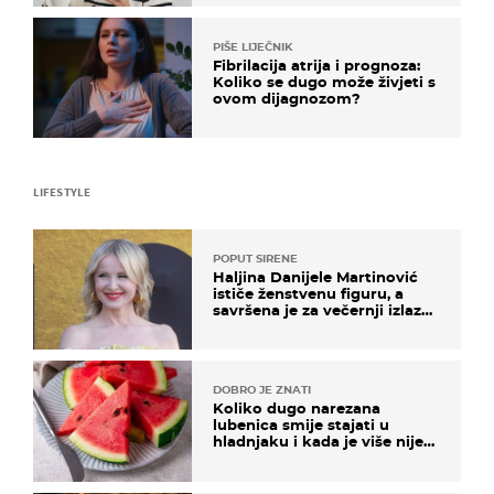
PIŠE LIJEČNIK
Fibrilacija atrija i prognoza:
Koliko se dugo može živjeti s
ovom dijagnozom?
LIFESTYLE
POPUT SIRENE
Haljina Danijele Martinović
ističe ženstvenu figuru, a
savršena je za večernji izlazak
na moru
DOBRO JE ZNATI
Koliko dugo narezana
lubenica smije stajati u
hladnjaku i kada je više nije
sigurno jesti?