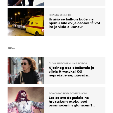
DRAMA U RIJECI
Urušio se balkon kuće, na
njemu bile dvije osobe: "Život
im je visio o koncu"
SHOW
ČUVA USPOMENU NA NJEGA
Njezinog oca obožavala je
cijela Hrvatska! Kći
neprežaljenog pjevača
projurila špicom na dva
kotača
PONOVNO POD POVEĆALOM
Što se sve događalo na
hrvatskom otoku pod
osramoćenim glumcem?
Bizarni prizori i danas
izazivaju nevjericu