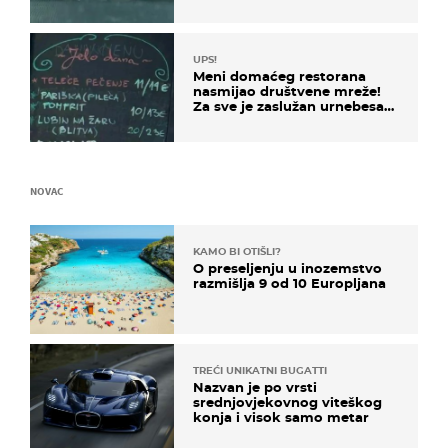
UPS!
Meni domaćeg restorana
nasmijao društvene mreže!
Za sve je zaslužan urnebesan
naziv jela
NOVAC
KAMO BI OTIŠLI?
O preseljenju u inozemstvo
razmišlja 9 od 10 Europljana
TREĆI UNIKATNI BUGATTI
Nazvan je po vrsti
srednjovjekovnog viteškog
konja i visok samo metar