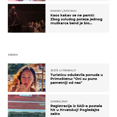
KAKVIH LJUDI IMA!
Kaos kakav se ne pamti:
Zbog suludog poteza jednog
muškarca bend je bio
prisiljen prekinuti nastup
ZABAVA
JESTE LI PROBALI?
Turisticu oduševila ponuda u
Primoštenu: "Oni su puno
pametniji od nas"
ZANIMLJIVO
Registracija iz SAD-a postala
hit u Hrvatskoj! Pogledajte
zašto