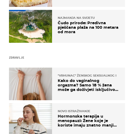
NAJMANJA NA SVIJETU
Čudo prirode: Predivna
pješčana plaža na 100 metara
od mora
ZDRAVLJE
"VRHUNAC" ŽENSKOG SEKSUALNOG ISKUSTVA
Kako do vaginalnog
orgazma? Samo 18 % žena
može ga doživjeti isključivo
na ovaj način
NOVO ISTRAŽIVANJE
Hormonska terapija u
menopauzi: Žene koje je
koriste imaju znatno manji
rizik od ovoga