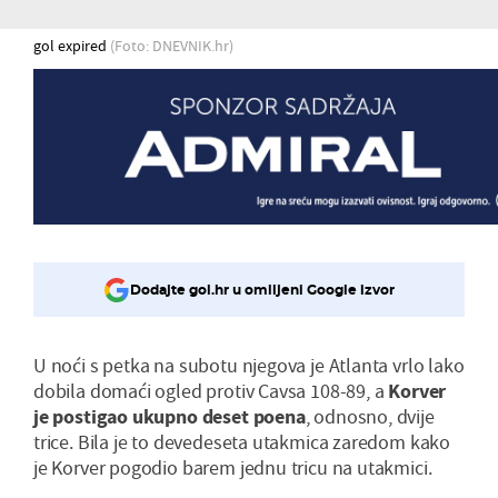
gol expired
(Foto: DNEVNIK.hr)
Dodajte gol.hr u omiljeni Google izvor
U noći s petka na subotu njegova je Atlanta vrlo lako
dobila domaći ogled protiv Cavsa 108-89, a
Korver
je postigao ukupno deset poena
, odnosno, dvije
trice. Bila je to devedeseta utakmica zaredom kako
je Korver pogodio barem jednu tricu na utakmici.