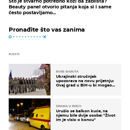
Što je stvarno potrebno koži da zablista?
Beauty panel otvorio pitanja koja si i same
često postavljamo...
Pronađite što vas zanima
VIJESTI
BURE BARUTA
Ukrajinski stručnjak
upozorava na novu prijetnju:
Ovaj grad u BiH-u bi mogao
biti žarište
DRAMA U RIJECI
Urušio se balkon kuće, na
njemu bile dvije osobe: "Život
im je visio o koncu"