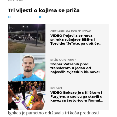
Tri vijesti o kojima se priča
CIPELARILI GA DOK JE LEŽAO
VIDEO Pojavila se nova
snimka tučnjave BBB-a i
Torcide: "Je*ote, pa ubit će
ga!"
STIŽE KAPETANU?
Stoper Vatrenih pred
transferom u jedan od
najvećih svjetskih klubova?
POLJACI...
VIDEO Boksao je s Kličkom i
Furyjem, a sad su ga stavili u
kavez sa šestoricom Roma!
Pogledajte kako je završilo
Igokea je pametno održavala tri koša prednosti