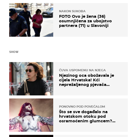
NAKON SUKOBA
FOTO Ovo je žena (36)
osumnjičena za ubojstvo
partnera (71) u Slavoniji
SHOW
ČUVA USPOMENU NA NJEGA
Njezinog oca obožavala je
cijela Hrvatska! Kći
neprežaljenog pjevača
projurila špicom na dva
kotača
PONOVNO POD POVEĆALOM
Što se sve događalo na
hrvatskom otoku pod
osramoćenim glumcem?
Bizarni prizori i danas
izazivaju nevjericu