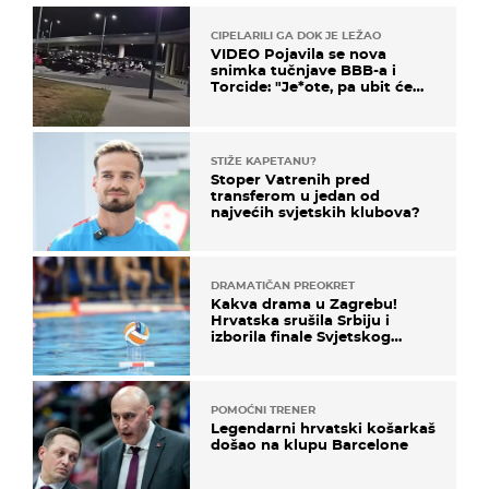
CIPELARILI GA DOK JE LEŽAO
VIDEO Pojavila se nova
snimka tučnjave BBB-a i
Torcide: "Je*ote, pa ubit će
ga!"
STIŽE KAPETANU?
Stoper Vatrenih pred
transferom u jedan od
najvećih svjetskih klubova?
DRAMATIČAN PREOKRET
Kakva drama u Zagrebu!
Hrvatska srušila Srbiju i
izborila finale Svjetskog
prvenstva
POMOĆNI TRENER
Legendarni hrvatski košarkaš
došao na klupu Barcelone