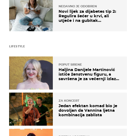
NEDAVNO JE ODOBREN
Novi lijek za dijabetes tip 2:
Regulira šećer u krvi, ali
utječe i na gubitak
kilograma! Evo tko ga smije
uzimati i koje su nuspojave
LIFESTYLE
POPUT SIRENE
Haljina Danijele Martinović
ističe ženstvenu figuru, a
savršena je za večernji izlazak
na moru
ZA KONCERT
Jedan efektan komad bio je
dovoljan da Vannina ljetna
kombinacija zablista