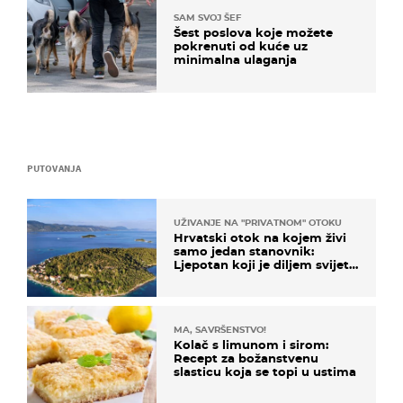
SAM SVOJ ŠEF
Šest poslova koje možete
pokrenuti od kuće uz
minimalna ulaganja
PUTOVANJA
UŽIVANJE NA "PRIVATNOM" OTOKU
Hrvatski otok na kojem živi
samo jedan stanovnik:
Ljepotan koji je diljem svijeta
poznat po svojem "bijelom
zlatu"
MA, SAVRŠENSTVO!
Kolač s limunom i sirom:
Recept za božanstvenu
slasticu koja se topi u ustima