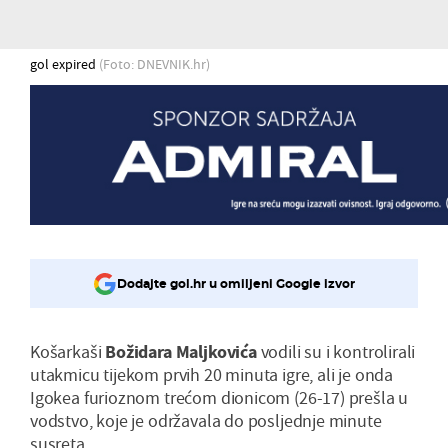
gol expired
(Foto: DNEVNIK.hr)
Dodajte gol.hr u omiljeni Google izvor
Košarkaši
Božidara Maljkovića
vodili su i kontrolirali
utakmicu tijekom prvih 20 minuta igre, ali je onda
Igokea furioznom trećom dionicom (26-17) prešla u
vodstvo, koje je održavala do posljednje minute
susreta.