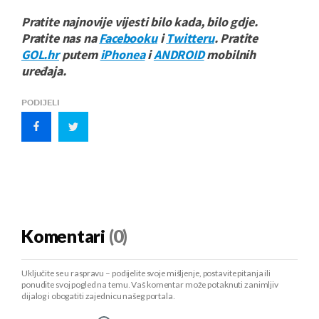
Pratite najnovije vijesti bilo kada, bilo gdje.
Pratite nas na
Facebooku
i
Twitteru
. Pratite
GOL.hr
putem
iPhonea
i
ANDROID
mobilnih
uređaja.
PODIJELI
Komentari
(0)
Uključite se u raspravu – podijelite svoje mišljenje, postavite pitanja ili
ponudite svoj pogled na temu. Vaš komentar može potaknuti zanimljiv
dijalog i obogatiti zajednicu našeg portala.