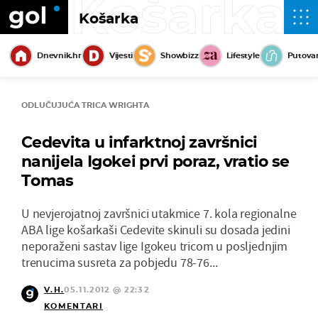
Košarka
Košarka
Dnevnik.hr
Vijesti
Showbizz
Lifestyle
Putova
ODLUČUJUĆA TRICA WRIGHTA
Cedevita u infarktnoj završnici
nanijela Igokei prvi poraz, vratio se
Tomas
U nevjerojatnoj završnici utakmice 7. kola regionalne
ABA lige košarkaši Cedevite skinuli su dosada jedini
neporaženi sastav lige Igokeu tricom u posljednjim
trenucima susreta za pobjedu 78-76...
V.H.
05.11.2012 @ 22:32
KOMENTARI