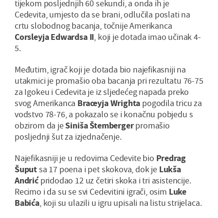
tijekom posljednjih 60 sekundi, a onda ih je
Cedevita, umjesto da se brani, odlučila poslati na
crtu slobodnog bacanja, točnije Amerikanca
Corsleyja Edwardsa II
, koji je dotada imao učinak 4-
5.
Međutim, igrač koji je dotada bio najefikasniji na
utakmici je promašio oba bacanja pri rezultatu 76-75
za Igokeu i Cedevita je iz sljedećeg napada preko
svog Amerikanca
Braceyja Wrighta
pogodila tricu za
vodstvo 78-76, a pokazalo se i konačnu pobjedu s
obzirom da je
Siniša Štemberger
promašio
posljednji šut za izjednačenje.
Najefikasniji je u redovima Cedevite bio
Predrag
Šuput
sa 17 poena i pet skokova, dok je
Lukša
Andrić
pridodao 12 uz četiri skoka i tri asistencije.
Recimo i da su se svi Cedevitini igrači, osim
Luke
Babića
, koji su ulazili u igru upisali na listu strijelaca.