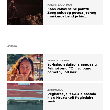
KAKVIH LJUDI IMA!
Kaos kakav se ne pamti:
Zbog suludog poteza jednog
muškarca bend je bio
prisiljen prekinuti nastup
ZABAVA
JESTE LI PROBALI?
Turisticu oduševila ponuda u
Primoštenu: "Oni su puno
pametniji od nas"
ZANIMLJIVO
Registracija iz SAD-a postala
hit u Hrvatskoj! Pogledajte
zašto