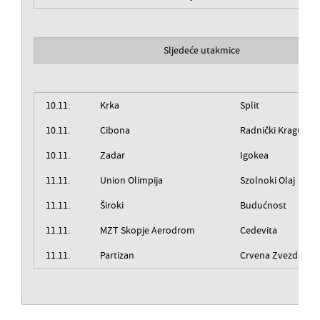
Sljedeće utakmice
10.11.
Krka
Split
10.11.
Cibona
Radnički Kragujeva
10.11.
Zadar
Igokea
11.11.
Union Olimpija
Szolnoki Olaj
11.11.
Široki
Budućnost
11.11.
MZT Skopje Aerodrom
Cedevita
11.11.
Partizan
Crvena Zvezda