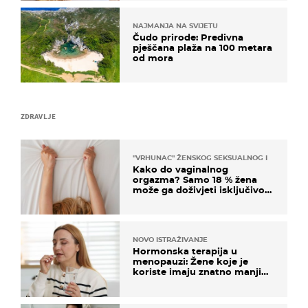
NAJMANJA NA SVIJETU
Čudo prirode: Predivna
pješčana plaža na 100 metara
od mora
ZDRAVLJE
"VRHUNAC" ŽENSKOG SEKSUALNOG ISKUSTVA
Kako do vaginalnog
orgazma? Samo 18 % žena
može ga doživjeti isključivo
na ovaj način
NOVO ISTRAŽIVANJE
Hormonska terapija u
menopauzi: Žene koje je
koriste imaju znatno manji
rizik od ovoga