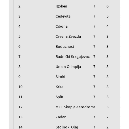
2.
Igokea
7
6
1
3.
Cedevita
7
5
2
4.
Cibona
7
4
3
5.
Crvena Zvezda
7
3
4
6.
Budućnost
7
3
4
7.
Radnički Kragujevac
7
3
4
8.
Union Olimpija
7
3
4
9.
Široki
7
3
4
10.
Krka
7
3
4
11.
Split
7
3
4
12.
MZT Skopje Aerodrom
7
3
4
13.
Zadar
7
2
5
14.
Szolnoki Olaj
7
2
5