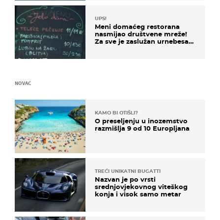
UPS!
Meni domaćeg restorana
nasmijao društvene mreže!
Za sve je zaslužan urnebesan
naziv jela
NOVAC
KAMO BI OTIŠLI?
O preseljenju u inozemstvo
razmišlja 9 od 10 Europljana
TREĆI UNIKATNI BUGATTI
Nazvan je po vrsti
srednjovjekovnog viteškog
konja i visok samo metar