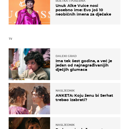
RIJETKA I POSEBNA
Unuk Alke Vuice nosi
posebno ime: Evo još 10
neobičnih imena za dječake
TV
DALEKI GRAD
Ima tek šest godina, a već je
jedan od najnagrađivanijih
dječjih glumaca
NASLJEDNIK
ANKETA: Koju ženu bi Serhat
trebao izabrati?
NASLJEDNIK