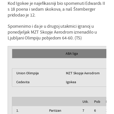
Kod Igokee je najefikasniji bio spomenuti Edwards II
s 18 poena i sedam skokova, a naš Štemberger
pridodao je 12.
Spomenimo i da je u drugoj utakmici igranoj u
ponedjeljak MZT Skopje Aerodrom iznenadilo u
Ljubljani Olimpiju pobjedom 64-60. (TS)
ABA liga
Union Olimpija
MZT Skopje Aerodrom
Cedevita
Igokea
Utk.
Pob
Izg
1.
Partizan
7
6
1