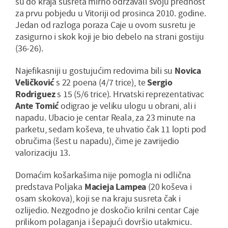
su do kraja susreta mirno održavali svoju prednost
za prvu pobjedu u Vitoriji od prosinca 2010. godine.
Jedan od razloga poraza Caje u ovom susretu je
zasigurno i skok koji je bio debelo na strani gostiju
(36-26).
Najefikasniji u gostujućim redovima bili su
Novica
Veličković
s 22 poena (4/7 trice), te
Sergio
Rodriguez
s 15 (5/6 trice). Hrvatski reprezentativac
Ante Tomić
odigrao je veliku ulogu u obrani, ali i
napadu. Ubacio je centar Reala, za 23 minute na
parketu, sedam koševa, te uhvatio čak 11 lopti pod
obručima (šest u napadu), čime je zavrijedio
valorizaciju 13.
Domaćim košarkašima nije pomogla ni odlična
predstava Poljaka
Macieja Lampea
(20 koševa i
osam skokova), koji se na kraju susreta čak i
ozlijedio. Nezgodno je doskočio krilni centar Caje
prilikom polaganja i šepajući dovršio utakmicu.