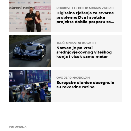
POKROVITELJ PHILIP MORRIS ZAGREB
Digitalna rješenja za stvarne
probleme: Dva hrvatska
projekta dobila potporu za
razvoj
TREĆI UNIKATNI BUGATTI
Nazvan je po vrsti
srednjovjekovnog viteškog
konja i visok samo metar
OVO JE 10 NAJBOLJIH
Europske dionice dosegnule
su rekordne razine
PUTOVANJA