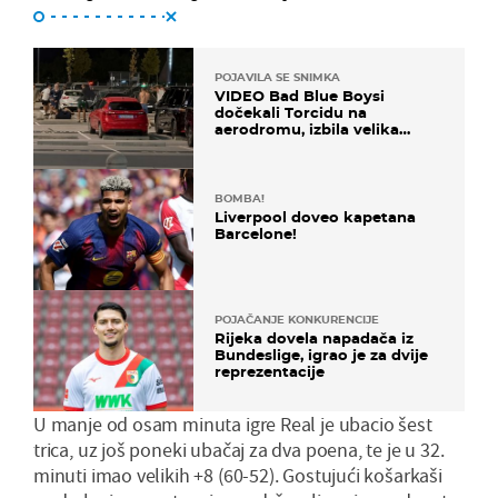
POJAVILA SE SNIMKA
VIDEO Bad Blue Boysi
dočekali Torcidu na
aerodromu, izbila velika
masovna tučnjava
BOMBA!
Liverpool doveo kapetana
Barcelone!
POJAČANJE KONKURENCIJE
Rijeka dovela napadača iz
Bundeslige, igrao je za dvije
reprezentacije
U manje od osam minuta igre Real je ubacio šest
trica, uz još poneki ubačaj za dva poena, te je u 32.
minuti imao velikih +8 (60-52). Gostujući košarkaši