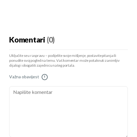
Komentari
(0)
Uključite se u raspravu – podijelite svoje mišljenje, postavite pitanja ili
ponudite svoj pogled na temu. Vaš komentar može potaknuti zanimljiv
dijalog i obogatiti zajednicu našeg portala.
Važna obavijest
!