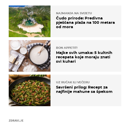
NAJMANJA NA SVIJETU
Čudo prirode: Predivna
pješčana plaža na 100 metara
od mora
BON APPETIT!
Majke svih umaka: 5 kultnih
recepata koje moraju znati
svi kuhari
UZ RUČAK ILI VEČERU
Savršeni prilog: Recept za
najfinije mahune sa špekom
ZDRAVLJE