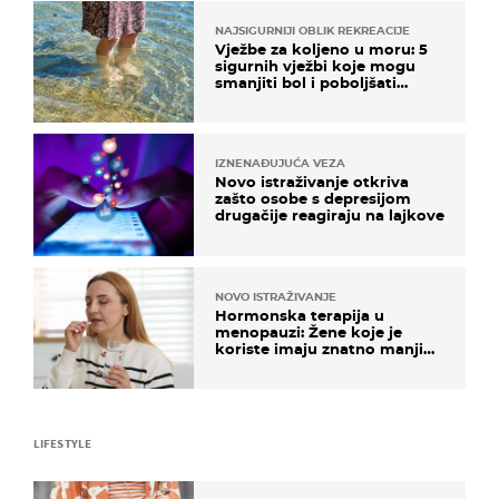
NAJSIGURNIJI OBLIK REKREACIJE
Vježbe za koljeno u moru: 5
sigurnih vježbi koje mogu
smanjiti bol i poboljšati
pokretljivost
IZNENAĐUJUĆA VEZA
Novo istraživanje otkriva
zašto osobe s depresijom
drugačije reagiraju na lajkove
NOVO ISTRAŽIVANJE
Hormonska terapija u
menopauzi: Žene koje je
koriste imaju znatno manji
rizik od ovoga
LIFESTYLE