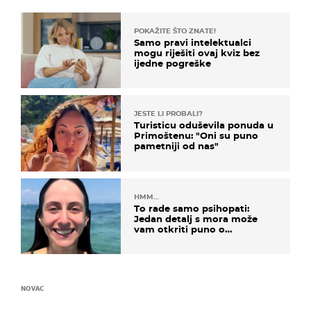
POKAŽITE ŠTO ZNATE!
Samo pravi intelektualci
mogu riješiti ovaj kviz bez
ijedne pogreške
JESTE LI PROBALI?
Turisticu oduševila ponuda u
Primoštenu: "Oni su puno
pametniji od nas"
HMM…
To rade samo psihopati:
Jedan detalj s mora može
vam otkriti puno o
prijateljima
NOVAC