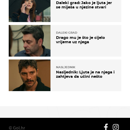
Daleki grad: Jako je ljuta jer
se miješa u njezine stvari
DALEKI GRAD
Drago mu je što je cijelo
vrijeme uz njega
NASLJEDNIK
Nasljednik: Ljuta je na njega i
zahtjeva da učini nešto
© Gol.hr