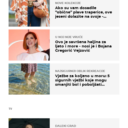
NOVE KOLEKCIJE
Ako su vam dosadile
“obične” plave traperice, ove
jeseni dolazite na svoje -
izdvajamo 15 hit modela
U NOJ NIJE VRUĆE
Ovo je savršena haljina za
ljeto i more - nosi je i Bojana
Gregorić Vejzović
NAJSIGURNIJI OBLIK REKREACIJE
Vježbe za koljeno u moru: 5
sigurnih vježbi koje mogu
smanjiti bol i poboljšati
pokretljivost
TV
DALEKI GRAD