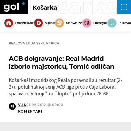
Košarka
Košarka
Dnevnik.hr
Vijesti
Showbizz
Lifestyle
Putova
REALOVA LUDA SERIJA TRICA
ACB doigravanje: Real Madrid
izborio majstoricu, Tomić odličan
Košarkaši madridskog Reala poravnali su rezultat (2-
2) u polufinalnoj seriji ACB lige protiv Caje Laboral
spasivši u Vitoriji "meč loptu" pobjedom 76-66...
V.H.
01.06.2012 @ 09:00
KOMENTARI