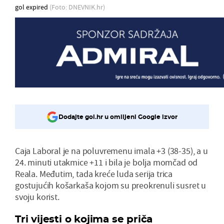
gol expired
(Foto: DNEVNIK.hr)
Dodajte gol.hr u omiljeni Google izvor
Caja Laboral je na poluvremenu imala +3 (38-35), a u
24. minuti utakmice +11 i bila je bolja momčad od
Reala. Međutim, tada kreće luda serija trica
gostujućih košarkaša kojom su preokrenuli susret u
svoju korist.
Tri vijesti o kojima se priča