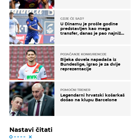
GDJE ĆE SAD?
U Dinamu je prošle godine
predstavljen kao mega
transfer, danas je pao najniže
u karijeri
POJAČANJE KONKURENCIJE
Rijeka dovela napadača iz
Bundeslige, igrao je za dvije
reprezentacije
POMOĆNI TRENER
Legendarni hrvatski košarkaš
došao na klupu Barcelone
Nastavi čitati