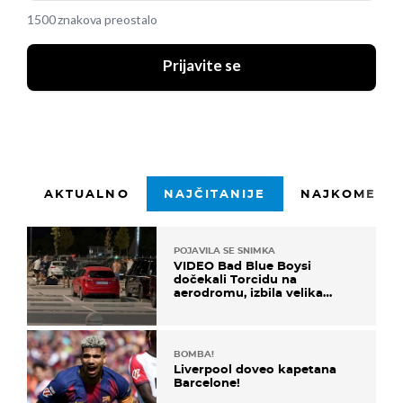
1500 znakova preostalo
Prijavite se
AKTUALNO
NAJČITANIJE
NAJKOMENTI
POJAVILA SE SNIMKA
VIDEO Bad Blue Boysi
dočekali Torcidu na
aerodromu, izbila velika
masovna tučnjava
BOMBA!
Liverpool doveo kapetana
Barcelone!