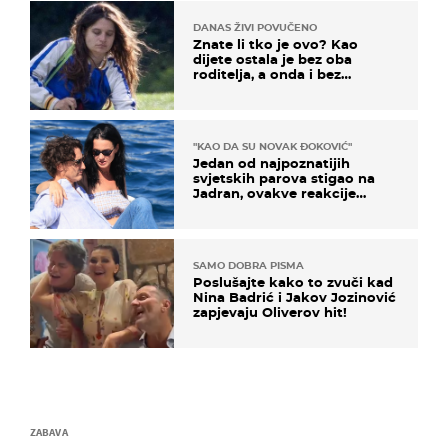
DANAS ŽIVI POVUČENO
Znate li tko je ovo? Kao
dijete ostala je bez oba
roditelja, a onda i bez
milijuna koje je trebala
naslijediti
"KAO DA SU NOVAK ĐOKOVIĆ"
Jedan od najpoznatijih
svjetskih parova stigao na
Jadran, ovakve reakcije
vjerojatno nisu očekivali
SAMO DOBRA PISMA
Poslušajte kako to zvuči kad
Nina Badrić i Jakov Jozinović
zapjevaju Oliverov hit!
ZABAVA