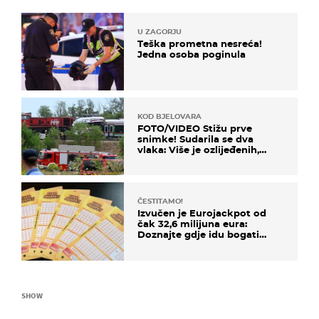
U ZAGORJU
Teška prometna nesreća!
Jedna osoba poginula
KOD BJELOVARA
FOTO/VIDEO Stižu prve
snimke! Sudarila se dva
vlaka: Više je ozlijeđenih,
hitne službe na terenu
ČESTITAMO!
Izvučen je Eurojackpot od
čak 32,6 milijuna eura:
Doznajte gdje idu bogati
dobitci u Hrvatskoj
SHOW