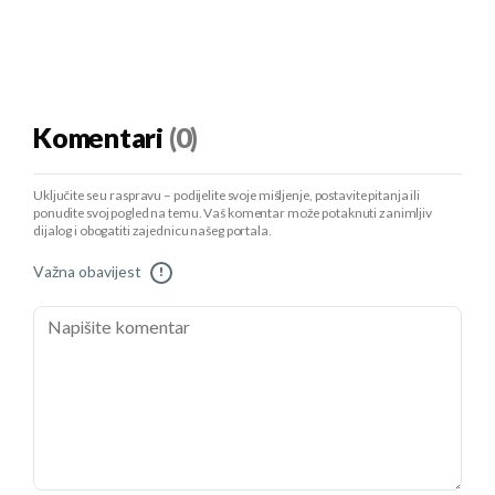
Komentari
(0)
Uključite se u raspravu – podijelite svoje mišljenje, postavite pitanja ili
ponudite svoj pogled na temu. Vaš komentar može potaknuti zanimljiv
dijalog i obogatiti zajednicu našeg portala.
Važna obavijest
!