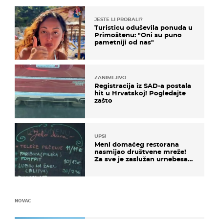
JESTE LI PROBALI?
Turisticu oduševila ponuda u
Primoštenu: "Oni su puno
pametniji od nas"
ZANIMLJIVO
Registracija iz SAD-a postala
hit u Hrvatskoj! Pogledajte
zašto
UPS!
Meni domaćeg restorana
nasmijao društvene mreže!
Za sve je zaslužan urnebesan
naziv jela
NOVAC