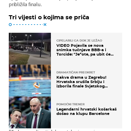
približila finalu.
Tri vijesti o kojima se priča
CIPELARILI GA DOK JE LEŽAO
VIDEO Pojavila se nova
snimka tučnjave BBB-a i
Torcide: "Je*ote, pa ubit će
ga!"
DRAMATIČAN PREOKRET
Kakva drama u Zagrebu!
Hrvatska srušila Srbiju i
izborila finale Svjetskog
prvenstva
POMOĆNI TRENER
Legendarni hrvatski košarkaš
došao na klupu Barcelone