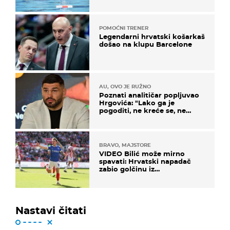
prvenstva
POMOĆNI TRENER
Legendarni hrvatski košarkaš
došao na klupu Barcelone
AU, OVO JE RUŽNO
Poznati analitičar popljuvao
Hrgovića: "Lako ga je
pogoditi, ne kreće se, ne
koristi noge..."
BRAVO, MAJSTORE
VIDEO Bilić može mirno
spavati: Hrvatski napadač
zabio golčinu iz
dalekometnog voleja, ali je
ispao iz Carabao Cupa
Nastavi čitati