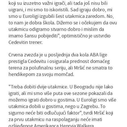
koji su izuzetno važni igrači, ali tada još nisu bili
uigrani, i mi smo to iskoristili. Sad igraju dobro, mi
smo u Euroligi izgubili šest utakmica zaredom. No,
to nam je dobra škola. Dižemo se i očekujem da ovu
utakmicu odigramo stvarno dobro i mislim da
imamo šansu pobijediti", optimistično je ustvrdio
Cedevitin trener.
Crvena zvezda je u posljednja dva kola ABA lige
prestigla Cedevitu i osigurala prednost domaćeg
terena za polufinalnu seriju, ali Mršić ne smatra to
hendikepom za svoju momčad.
"Treba dobiti dvije utakmice. U Beogradu nije lako
igrati, ali mi smo više puta ove sezone pokazali da
možemo igrati dobro u gostima. U Euroligi smo više
utakmica dobili u gostima, nego u Zagrebu. To
sigurno neće biti odlučujući faktor", tvrdi Mršić koji
za prvu utakmicu na raspolaganju neće imati
ozlijeđenog Amerikanca Henryja Walkera.