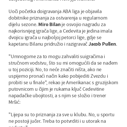
Uoči početka doigravanja ABA liga je objavila
dobitnike priznanja za ostvarenja u regularnom
dijelu sezone.
Miro Bilan
je osvojio nagradu za
najkorisnijeg igrača lige, a Cedevita je jedina imala
dvojicu igrača u najboljoj petorci lige, gdje se
kapetanu Bilanu pridružio i razigravač
Jacob Pullen
.
"Umnogome za to mogu zahvaliti suigračima i
stručnom vodstvu, što su mi omogućili da se nađem
u toj poziciji. No, to neće značiti ništa, ako ne
uspijemo pronaći način kako pobijediti Zvezdu i
probiti se u finale", rekao je Amerikanac s gruzijskom
putovnicom u čijim je rukama ključ Cedevitine
napadačke ubojitosti, a s njim se složio i trener
Mršić:
"Lijepa su to priznanja za sve u klubu. No, u sportu
ne postoji jučer. Treba to potvrditi i u utorak na