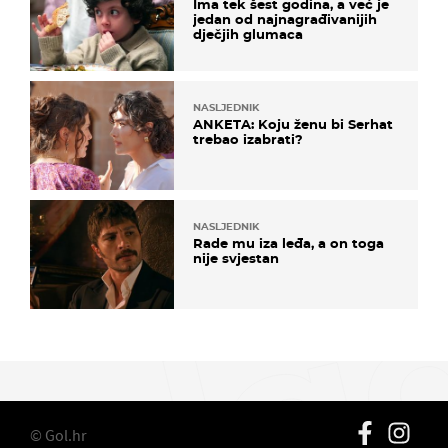
Ima tek šest godina, a već je
jedan od najnagrađivanijih
dječjih glumaca
NASLJEDNIK
ANKETA: Koju ženu bi Serhat
trebao izabrati?
NASLJEDNIK
Rade mu iza leđa, a on toga
nije svjestan
© Gol.hr