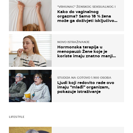
"VRHUNAC" ŽENSKOG SEKSUALNOG ISKUSTVA
Kako do vaginalnog
orgazma? Samo 18 % žena
može ga doživjeti isključivo
na ovaj način
NOVO ISTRAŽIVANJE
Hormonska terapija u
menopauzi: Žene koje je
koriste imaju znatno manji
rizik od ovoga
STUDIJA NA GOTOVO 1.900 OSOBA
Ljudi koji redovito rade ovo
imaju “mlađi” organizam,
pokazuje istraživanje
LIFESTYLE