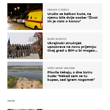
DRAMA U RIJECI
Urušio se balkon kuće, na
njemu bile dvije osobe: "Život
im je visio o koncu"
BURE BARUTA
Ukrajinski stručnjak
upozorava na novu prijetnju:
Ovaj grad u BiH-u bi mogao
biti žarište
STIŽU NOVE VRUĆINE
Plovila čekaju, s dna izviru
čuda: "Nekad sam se tu
kupao, sad igram nogomet"
SHOW