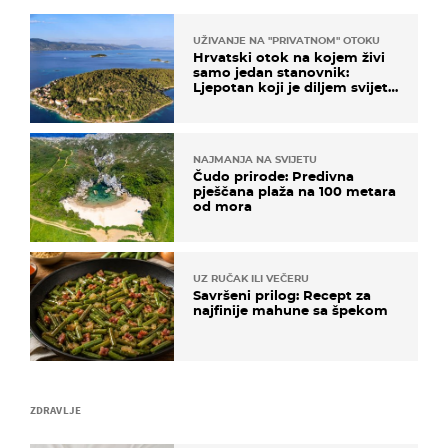
UŽIVANJE NA "PRIVATNOM" OTOKU
Hrvatski otok na kojem živi
samo jedan stanovnik:
Ljepotan koji je diljem svijeta
poznat po svojem "bijelom
zlatu"
NAJMANJA NA SVIJETU
Čudo prirode: Predivna
pješčana plaža na 100 metara
od mora
UZ RUČAK ILI VEČERU
Savršeni prilog: Recept za
najfinije mahune sa špekom
ZDRAVLJE