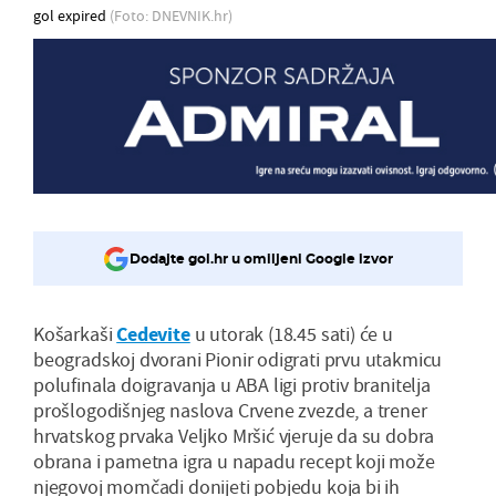
gol expired
(Foto: DNEVNIK.hr)
Dodajte gol.hr u omiljeni Google izvor
Košarkaši
Cedevite
u utorak (18.45 sati) će u
beogradskoj dvorani Pionir odigrati prvu utakmicu
polufinala doigravanja u ABA ligi protiv branitelja
prošlogodišnjeg naslova Crvene zvezde, a trener
hrvatskog prvaka Veljko Mršić vjeruje da su dobra
obrana i pametna igra u napadu recept koji može
njegovoj momčadi donijeti pobjedu koja bi ih