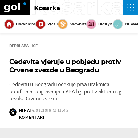
Košarka
Košarka
Dnevnik.hr
Vijesti
Showbizz
Lifestyle
Putova
DERBI ABA LIGE
Cedevita vjeruje u pobjedu protiv
Crvene zvezde u Beogradu
Cedevitu u Beogradu očekuje prva utakmica
polufinala doigravanja u ABA ligi protiv aktualnog
prvaka Crvene zvezde.
HINA
14.03.2016 @ 13:45
KOMENTARI