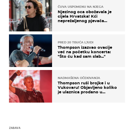
ČUVA USPOMENU NA NJEGA
Njezinog oca obožavala je
cijela Hrvatska! Kći
neprežaljenog pjevača
projurila špicom na dva
kotača
PRED 20 TISUĆA LJUDI
Thompson izazvao ovacije
već na početku koncerta:
"Što ću kad sam slab..."
NADMAŠENA OČEKIVANJA
Thompson ruši brojke i u
Vukovaru! Objavljeno koliko
je ulaznica prodano u
kratkom vremenu
ZABAVA