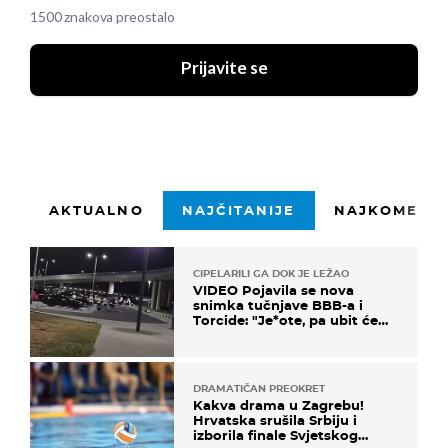
1500 znakova preostalo
Prijavite se
AKTUALNO
NAJČITANIJE
NAJKOMENTI
CIPELARILI GA DOK JE LEŽAO
VIDEO Pojavila se nova
snimka tučnjave BBB-a i
Torcide: "Je*ote, pa ubit će
ga!"
DRAMATIČAN PREOKRET
Kakva drama u Zagrebu!
Hrvatska srušila Srbiju i
izborila finale Svjetskog