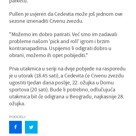
parketu."
Pullen je uvjeren da Cedevita može još jednom ove
sezone iznenaditi Crvenu zvezdu.
"Možemo im dobro parirati. Već smo im zadavali
probleme našom 'pick and roll' igrom i brzim
kontranapadima. Uspijemo li odigrati dobro u
obrani, možemo ih opet pobijediti."
Prva utakmica u seriji na dvije pobjede na rasporedu
je u utorak (18.45 sati), a Cedevita će Crvenu zvezdu
ugostiti tjedan dana poslije, 22. ožujka u Domu
sportova (20 sati). Bude li potrebno, odlučujuća
utakmica bit će odigrana u Beogradu, najkasnije 28.
ožujka.
PODIJELI