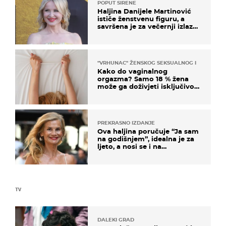
POPUT SIRENE
Haljina Danijele Martinović
ističe ženstvenu figuru, a
savršena je za večernji izlazak
na moru
"VRHUNAC" ŽENSKOG SEKSUALNOG ISKUSTVA
Kako do vaginalnog
orgazma? Samo 18 % žena
može ga doživjeti isključivo
na ovaj način
PREKRASNO IZDANJE
Ova haljina poručuje “Ja sam
na godišnjem”, idealna je za
ljeto, a nosi se i na
zagrebačkoj špici
TV
DALEKI GRAD