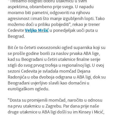
"Trebamo odigrati dobru utakmicu u svim
aspektima, obrambeno prije svega. U napadu
moramo biti pametni, odgovoriti na njihovu
agresivnost i imati što manje izgubljenih lopti. Tako
možemo doći u priliku pobijediti", rekao je trener
Cedevite
Veljko Mršić
u ponedjeljak uoči puta u
Beograd.
Bit će to četvrti ovosezonski ogled suparnika koji su
se prošle godine borili za naslov prvaka ABA lige,
kad su Beograđani u četiri utakmice finalne serije
stigli do svog prvog trofeja u regionalnoj ligi. U ovoj
sezoni Cedevita je svladala momčad Dejana
Radonjića u oba dvoboja odigrana u ABA ligi, dok su
Beograđani uvjerljivo slavili kao domaćini u
euroligaškom ogledu.
"Dosta su promijenili momčad, naročito u odnosu
na prvu utakmicu u Zagrebu. Par dana prije naše
druge utakmice u ABA ligi došli su im Kinsey i Micić,