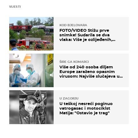
VIJESTI
KOD BJELOVARA
FOTO/VIDEO Stižu prve
snimke! Sudarila se dva
vlaka: Više je ozlijeđenih,
hitne službe na terenu
ŠIRE GA KOMARCI
Više od 240 osoba diljem
Europe zaraženo opasnim
virusom: Najviše slučajeva u
našem susjedstvu
U ZAGORJU
U teškoj nesreći poginuo
vatrogasac i motociklst
Matija: "Ostavio je trag"