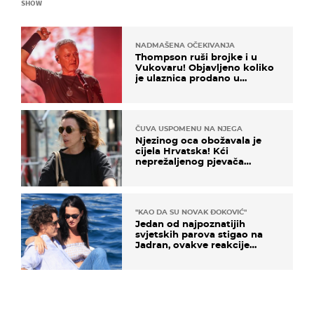
SHOW
NADMAŠENA OČEKIVANJA
Thompson ruši brojke i u
Vukovaru! Objavljeno koliko
je ulaznica prodano u
kratkom vremenu
ČUVA USPOMENU NA NJEGA
Njezinog oca obožavala je
cijela Hrvatska! Kći
neprežaljenog pjevača
projurila špicom na dva
kotača
"KAO DA SU NOVAK ĐOKOVIĆ"
Jedan od najpoznatijih
svjetskih parova stigao na
Jadran, ovakve reakcije
vjerojatno nisu očekivali