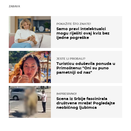
ZABAVA
POKAŽITE ŠTO ZNATE!
Samo pravi intelektualci
mogu riješiti ovaj kviz bez
ijedne pogreške
JESTE LI PROBALI?
Turisticu oduševila ponuda u
Primoštenu: "Oni su puno
pametniji od nas"
IMPRESIVNO!
Scena iz Srbije fascinirala
društvene mreže! Pogledajte
neobičnog ljubimca