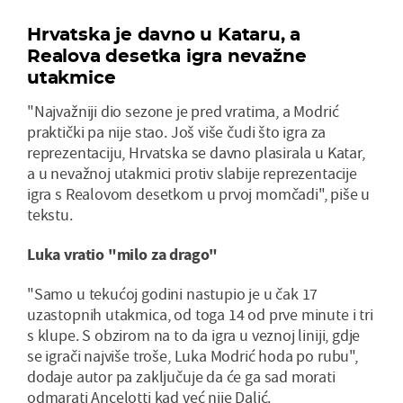
Hrvatska je davno u Kataru, a
Realova desetka igra nevažne
utakmice
"Najvažniji dio sezone je pred vratima, a Modrić
praktički pa nije stao. Još više čudi što igra za
reprezentaciju, Hrvatska se davno plasirala u Katar,
a u nevažnoj utakmici protiv slabije reprezentacije
igra s Realovom desetkom u prvoj momčadi", piše u
tekstu.
Luka vratio "milo za drago"
"Samo u tekućoj godini nastupio je u čak 17
uzastopnih utakmica, od toga 14 od prve minute i tri
s klupe. S obzirom na to da igra u veznoj liniji, gdje
se igrači najviše troše, Luka Modrić hoda po rubu",
dodaje autor pa zaključuje da će ga sad morati
odmarati Ancelotti kad već nije Dalić.