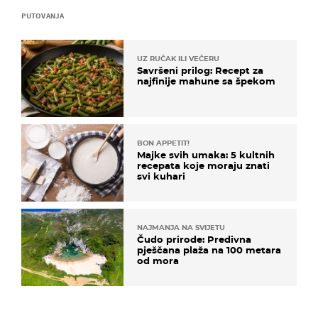
PUTOVANJA
UZ RUČAK ILI VEČERU
Savršeni prilog: Recept za
najfinije mahune sa špekom
BON APPETIT!
Majke svih umaka: 5 kultnih
recepata koje moraju znati
svi kuhari
NAJMANJA NA SVIJETU
Čudo prirode: Predivna
pješčana plaža na 100 metara
od mora