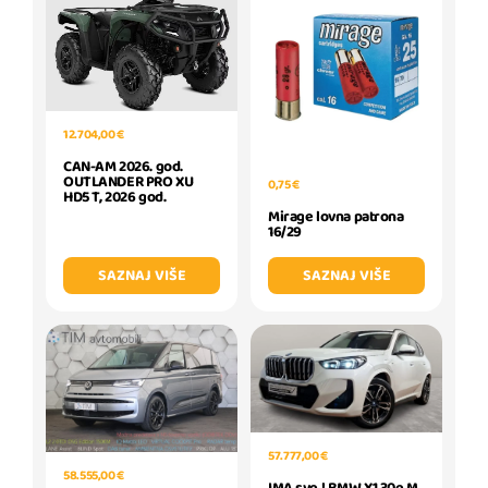
12.704,00 €
CAN-AM 2026. god.
OUTLANDER PRO XU
0,75 €
HD5 T, 2026 god.
Mirage lovna patrona
16/29
SAZNAJ VIŠE
SAZNAJ VIŠE
57.777,00 €
58.555,00 €