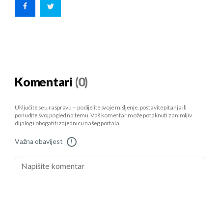
Komentari
(0)
Uključite se u raspravu – podijelite svoje mišljenje, postavite pitanja ili
ponudite svoj pogled na temu. Vaš komentar može potaknuti zanimljiv
dijalog i obogatiti zajednicu našeg portala.
Važna obavijest
!