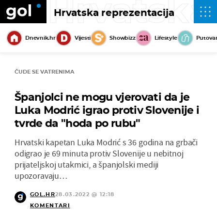
Hrvatska
Hrvatska reprezentacija
Dnevnik.hr
Vijesti
Showbizz
Lifestyle
Putova
ČUDE SE VATRENIMA
Španjolci ne mogu vjerovati da je
Luka Modrić igrao protiv Slovenije i
tvrde da "hoda po rubu"
Hrvatski kapetan Luka Modrić s 36 godina na grbači
odigrao je 69 minuta protiv Slovenije u nebitnoj
prijateljskoj utakmici, a španjolski mediji
upozoravaju…
GOL.HR
28.03.2022 @ 12:18
KOMENTARI