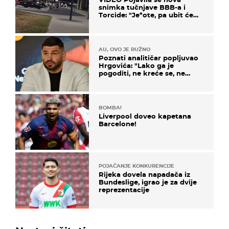
snimka tučnjave BBB-a i
Torcide: "Je*ote, pa ubit će
ga!"
AU, OVO JE RUŽNO
Poznati analitičar popljuvao
Hrgovića: "Lako ga je
pogoditi, ne kreće se, ne
koristi noge..."
BOMBA!
Liverpool doveo kapetana
Barcelone!
POJAČANJE KONKURENCIJE
Rijeka dovela napadača iz
Bundeslige, igrao je za dvije
reprezentacije