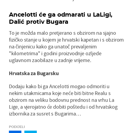
Ancelotti će ga odmarati u LaLigi,
Dalić protiv Bugara
To je možda malo pretjerano s obzirom na sjajno
fizičko stanje u kojem je hrvatski kapetan i s obzirom
na činjenicu kako ga unatoč prevaljenim
"kilometrima" i godini proizvodnje ozljede
uglavnom zaobilaze u zadnje vrijeme.
Hrvatska za Bugarsku
Dodaju kako bi ga Ancelotti mogao odmoriti u
nekim utakmicama koje neće biti bitne Realu s
obzirom na veliku bodovnu prednost na vrhu La
Lige, a vjerojatno će dobiti poštedu i od hrvatskog
izbornika za susret s Bugarima…
PODIJELI