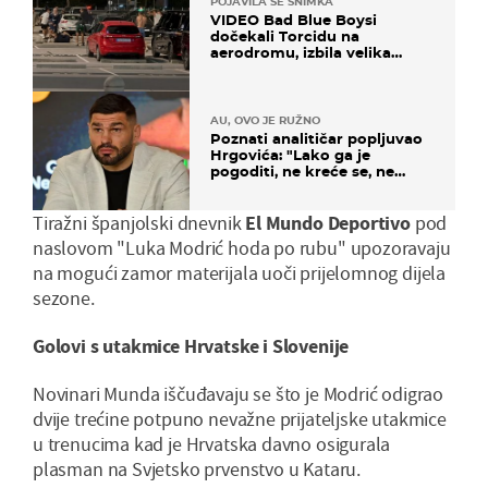
POJAVILA SE SNIMKA
VIDEO Bad Blue Boysi
dočekali Torcidu na
aerodromu, izbila velika
masovna tučnjava
AU, OVO JE RUŽNO
Poznati analitičar popljuvao
Hrgovića: "Lako ga je
pogoditi, ne kreće se, ne
koristi noge..."
Tiražni španjolski dnevnik
El Mundo Deportivo
pod
naslovom "Luka Modrić hoda po rubu" upozoravaju
na mogući zamor materijala uoči prijelomnog dijela
sezone.
Golovi s utakmice Hrvatske i Slovenije
Novinari Munda iščuđavaju se što je Modrić odigrao
dvije trećine potpuno nevažne prijateljske utakmice
u trenucima kad je Hrvatska davno osigurala
plasman na Svjetsko prvenstvo u Kataru.