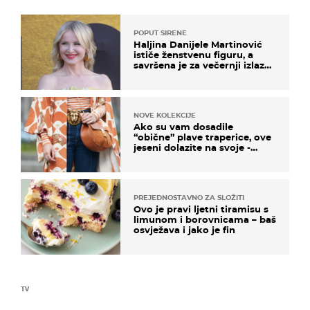
POPUT SIRENE
Haljina Danijele Martinović
ističe ženstvenu figuru, a
savršena je za večernji izlazak
na moru
NOVE KOLEKCIJE
Ako su vam dosadile
“obične” plave traperice, ove
jeseni dolazite na svoje -
izdvajamo 15 hit modela
PREJEDNOSTAVNO ZA SLOŽITI
Ovo je pravi ljetni tiramisu s
limunom i borovnicama – baš
osvježava i jako je fin
TV