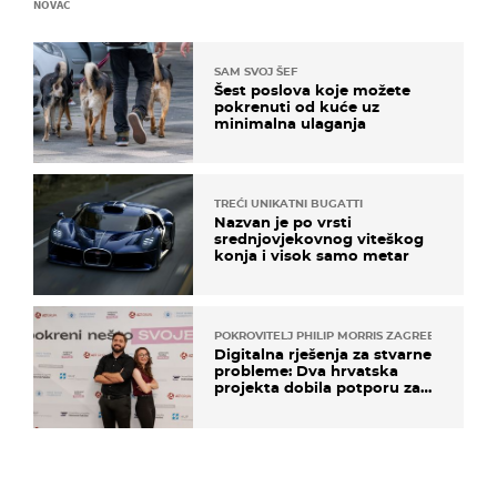
NOVAC
SAM SVOJ ŠEF
Šest poslova koje možete
pokrenuti od kuće uz
minimalna ulaganja
TREĆI UNIKATNI BUGATTI
Nazvan je po vrsti
srednjovjekovnog viteškog
konja i visok samo metar
POKROVITELJ PHILIP MORRIS ZAGREB
Digitalna rješenja za stvarne
probleme: Dva hrvatska
projekta dobila potporu za
razvoj