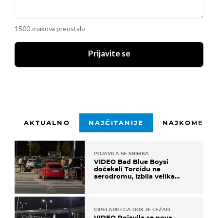
1500 znakova preostalo
Prijavite se
AKTUALNO
NAJČITANIJE
NAJKOMENTI
POJAVILA SE SNIMKA
VIDEO Bad Blue Boysi
dočekali Torcidu na
aerodromu, izbila velika
masovna tučnjava
CIPELARILI GA DOK JE LEŽAO
VIDEO Pojavila se nova