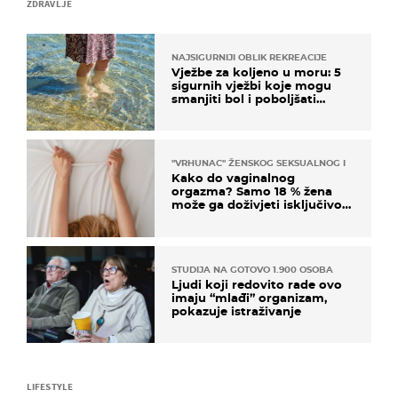
ZDRAVLJE
NAJSIGURNIJI OBLIK REKREACIJE
Vježbe za koljeno u moru: 5
sigurnih vježbi koje mogu
smanjiti bol i poboljšati
pokretljivost
"VRHUNAC" ŽENSKOG SEKSUALNOG ISKUSTVA
Kako do vaginalnog
orgazma? Samo 18 % žena
može ga doživjeti isključivo
na ovaj način
STUDIJA NA GOTOVO 1.900 OSOBA
Ljudi koji redovito rade ovo
imaju “mlađi” organizam,
pokazuje istraživanje
LIFESTYLE