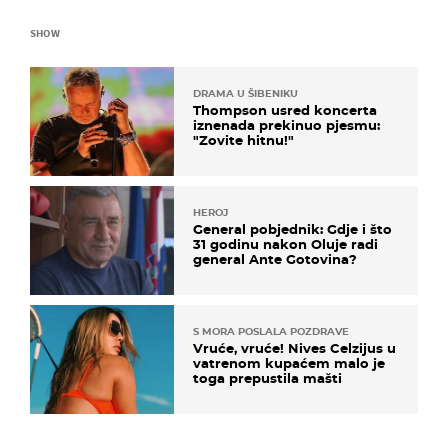
SHOW
DRAMA U ŠIBENIKU
Thompson usred koncerta
iznenada prekinuo pjesmu:
"Zovite hitnu!"
HEROJ
General pobjednik: Gdje i što
31 godinu nakon Oluje radi
general Ante Gotovina?
S MORA POSLALA POZDRAVE
Vruće, vruće! Nives Celzijus u
vatrenom kupaćem malo je
toga prepustila mašti