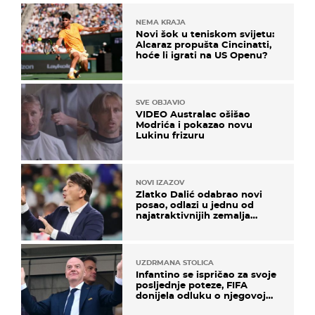
NEMA KRAJA
Novi šok u teniskom svijetu:
Alcaraz propušta Cincinatti,
hoće li igrati na US Openu?
SVE OBJAVIO
VIDEO Australac ošišao
Modrića i pokazao novu
Lukinu frizuru
NOVI IZAZOV
Zlatko Dalić odabrao novi
posao, odlazi u jednu od
najatraktivnijih zemalja
svijeta
UZDRMANA STOLICA
Infantino se ispričao za svoje
posljednje poteze, FIFA
donijela odluku o njegovoj
sudbini