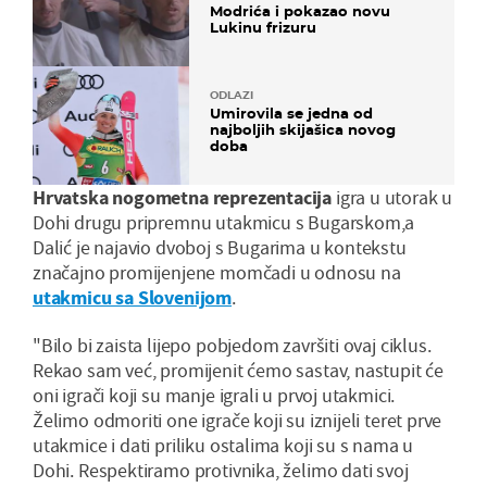
Modrića i pokazao novu
Lukinu frizuru
ODLAZI
Umirovila se jedna od
najboljih skijašica novog
doba
Hrvatska nogometna reprezentacija
igra u utorak u
Dohi drugu pripremnu utakmicu s Bugarskom,a
Dalić je najavio dvoboj s Bugarima u kontekstu
značajno promijenjene momčadi u odnosu na
utakmicu sa Slovenijom
.
"Bilo bi zaista lijepo pobjedom završiti ovaj ciklus.
Rekao sam već, promijenit ćemo sastav, nastupit će
oni igrači koji su manje igrali u prvoj utakmici.
Želimo odmoriti one igrače koji su iznijeli teret prve
utakmice i dati priliku ostalima koji su s nama u
Dohi. Respektiramo protivnika, želimo dati svoj