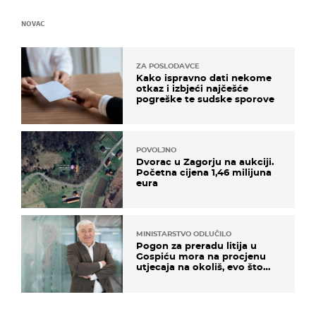
NOVAC
ZA POSLODAVCE
Kako ispravno dati nekome
otkaz i izbjeći najčešće
pogreške te sudske sporove
POVOLJNO
Dvorac u Zagorju na aukciji.
Početna cijena 1,46 milijuna
eura
MINISTARSTVO ODLUČILO
Pogon za preradu litija u
Gospiću mora na procjenu
utjecaja na okoliš, evo što
kaže ulagač