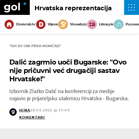
Hrvatska
Hrvatska reprezentacija
Dnevnik.hr
Vijesti
Showbizz
Lifestyle
Putova
"SVI SU ONI PRVA MOMČAD"
Dalić zagrmio uoči Bugarske: "Ovo
nije pričuvni već drugačiji sastav
Hrvatske!"
Izbornik Zlatko Dalić na konferenciji za medije
najavio je prijateljsku utakmicu Hrvatska - Bugarska.
HINA
28.03.2022 @ 17:46
KOMENTARI