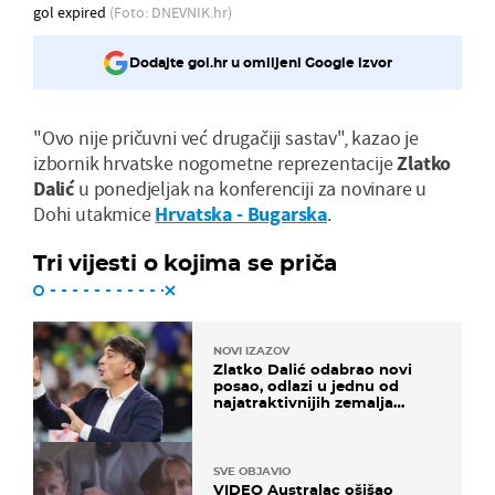
gol expired
(Foto: DNEVNIK.hr)
Dodajte gol.hr u omiljeni Google izvor
"Ovo nije pričuvni već drugačiji sastav", kazao je
izbornik hrvatske nogometne reprezentacije
Zlatko
Dalić
u ponedjeljak na konferenciji za novinare u
Dohi utakmice
Hrvatska - Bugarska
.
Tri vijesti o kojima se priča
NOVI IZAZOV
Zlatko Dalić odabrao novi
posao, odlazi u jednu od
najatraktivnijih zemalja
svijeta
SVE OBJAVIO
VIDEO Australac ošišao