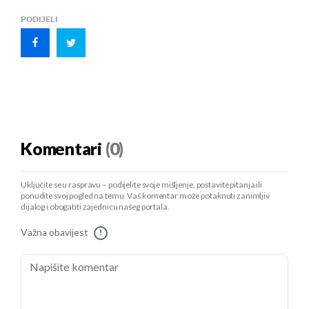
PODIJELI
Komentari
(0)
Uključite se u raspravu – podijelite svoje mišljenje, postavite pitanja ili
ponudite svoj pogled na temu. Vaš komentar može potaknuti zanimljiv
dijalog i obogatiti zajednicu našeg portala.
Važna obavijest
!