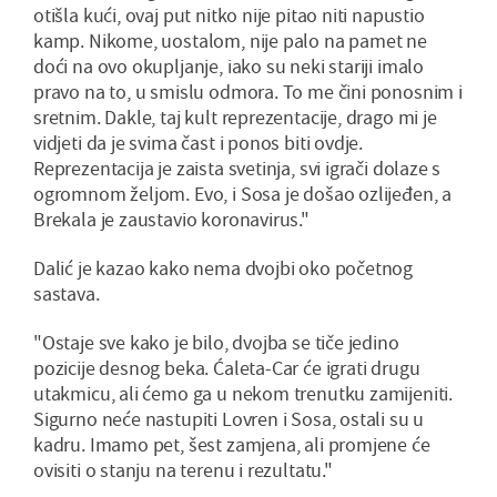
otišla kući, ovaj put nitko nije pitao niti napustio
kamp. Nikome, uostalom, nije palo na pamet ne
doći na ovo okupljanje, iako su neki stariji imalo
pravo na to, u smislu odmora. To me čini ponosnim i
sretnim. Dakle, taj kult reprezentacije, drago mi je
vidjeti da je svima čast i ponos biti ovdje.
Reprezentacija je zaista svetinja, svi igrači dolaze s
ogromnom željom. Evo, i Sosa je došao ozlijeđen, a
Brekala je zaustavio koronavirus."
Dalić je kazao kako nema dvojbi oko početnog
sastava.
"Ostaje sve kako je bilo, dvojba se tiče jedino
pozicije desnog beka. Ćaleta-Car će igrati drugu
utakmicu, ali ćemo ga u nekom trenutku zamijeniti.
Sigurno neće nastupiti Lovren i Sosa, ostali su u
kadru. Imamo pet, šest zamjena, ali promjene će
ovisiti o stanju na terenu i rezultatu."