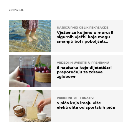
ZDRAVLJE
NAJSIGURNIJI OBLIK REKREACIJE
Vježbe za koljeno u moru: 5
sigurnih vježbi koje mogu
smanjiti bol i poboljšati
pokretljivost
VRIJEDI IH UVRSTITI U PREHRANU
6 napitaka koje dijetetičari
preporučuju za zdrave
zglobove
PRIRODNE ALTERNATIVE
5 pića koja imaju više
elektrolita od sportskih pića