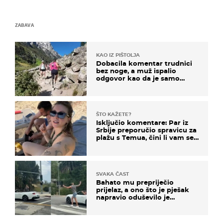
ZABAVA
KAO IZ PIŠTOLJA
Dobacila komentar trudnici
bez noge, a muž ispalio
odgovor kao da je samo
čekao…
ŠTO KAŽETE?
Isključio komentare: Par iz
Srbije preporučio spravicu za
plažu s Temua, čini li vam se
ovo sigurnim?
SVAKA ČAST
Bahato mu prepriječio
prijelaz, a ono što je pješak
napravio oduševilo je
društvene mreže