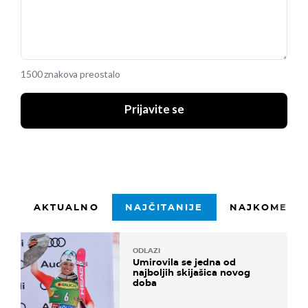
1500 znakova preostalo
Prijavite se
AKTUALNO
NAJČITANIJE
NAJKOMENTI
ODLAZI
Umirovila se jedna od
najboljih skijašica novog
doba