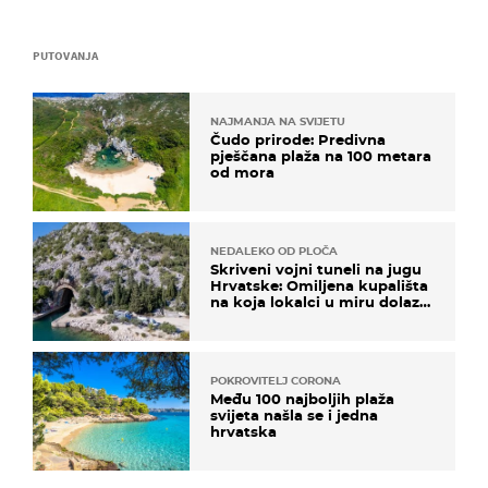
PUTOVANJA
NAJMANJA NA SVIJETU
Čudo prirode: Predivna
pješčana plaža na 100 metara
od mora
NEDALEKO OD PLOČA
Skriveni vojni tuneli na jugu
Hrvatske: Omiljena kupališta
na koja lokalci u miru dolaze
roniti i skakati u more
POKROVITELJ CORONA
Među 100 najboljih plaža
svijeta našla se i jedna
hrvatska