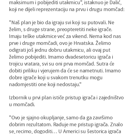
maksimum i pobijediti utakmicu", istaknuo je Dalić,
koji ne dijeli reprezentaciju na prvu i drugu momčad:
"Naš plan je bio da igraju svi koji su putovali. Ne
želim, s druge strane, preopteretiti neke igrače.
Imaju teške utakmice već za vikend. Nema kod nas
prve i druge momčadi, ovo je Hrvatska. Želimo
odigrati još jednu dobru utakmicu, ali ovaj put
želimo pobijediti. Imamo dvadesetoricu igrača i
trojicu vratara, svi su oni prva momčad. Sutra će
dobiti priliku i vjerujem da će se nametnuti. Imamo
dobre igrače koji u svakom trenutku mogu
nadomjestiti one koji nedostaju."
Izbornik u prvi plan ističe pristup igrača i zajedništvo
u momčadi.
"Ovo je sjajno okupljanje, samo da ga završimo
dobrim rezultatom. Raduje me pristup igrača. Znalo
se, recimo, dogoditi… U Americi su šestorica igrača