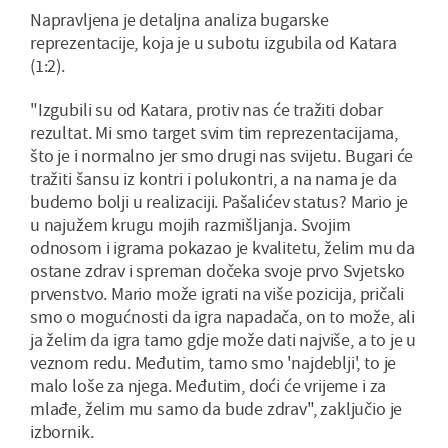
Napravljena je detaljna analiza bugarske
reprezentacije, koja je u subotu izgubila od Katara
(1:2).
"Izgubili su od Katara, protiv nas će tražiti dobar
rezultat. Mi smo target svim tim reprezentacijama,
što je i normalno jer smo drugi nas svijetu. Bugari će
tražiti šansu iz kontri i polukontri, a na nama je da
budemo bolji u realizaciji. Pašalićev status? Mario je
u najužem krugu mojih razmišljanja. Svojim
odnosom i igrama pokazao je kvalitetu, želim mu da
ostane zdrav i spreman dočeka svoje prvo Svjetsko
prvenstvo. Mario može igrati na više pozicija, pričali
smo o mogućnosti da igra napadača, on to može, ali
ja želim da igra tamo gdje može dati najviše, a to je u
veznom redu. Međutim, tamo smo 'najdeblji', to je
malo loše za njega. Međutim, doći će vrijeme i za
mlađe, želim mu samo da bude zdrav", zaključio je
izbornik.