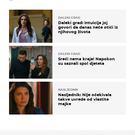
DALEKI GRAD
Daleki grad: Intuicija joj
govori da danas neće otići iz
njihovog života
DALEKI GRAD
Sreći nema kraja! Napokon
su saznali spol djeteta
NASLJEDNIK
Nasljednik: Nije očekivala
takve uvrede od vlastite
majke