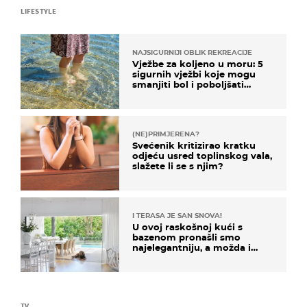
LIFESTYLE
NAJSIGURNIJI OBLIK REKREACIJE
Vježbe za koljeno u moru: 5
sigurnih vježbi koje mogu
smanjiti bol i poboljšati
pokretljivost
(NE)PRIMJERENA?
Svećenik kritizirao kratku
odjeću usred toplinskog vala,
slažete li se s njim?
I TERASA JE SAN SNOVA!
U ovoj raskošnoj kući s
bazenom pronašli smo
najelegantniju, a možda i
najljepšu bijelu kuhinju
TV