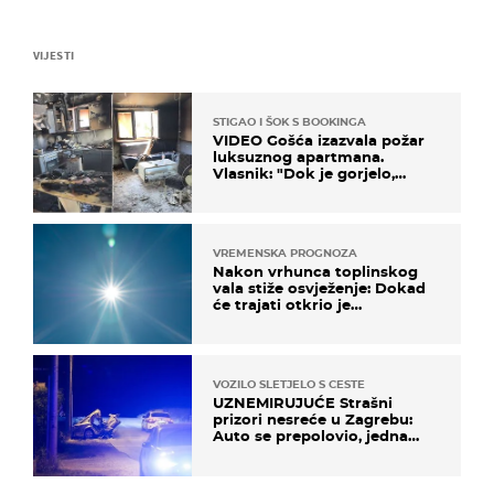
VIJESTI
STIGAO I ŠOK S BOOKINGA
VIDEO Gošća izazvala požar
luksuznog apartmana.
Vlasnik: "Dok je gorjelo,
smijali su se, pili i pokazivali
mi srednji prst"
VREMENSKA PROGNOZA
Nakon vrhunca toplinskog
vala stiže osvježenje: Dokad
će trajati otkrio je
meteorolog
VOZILO SLETJELO S CESTE
UZNEMIRUJUĆE Strašni
prizori nesreće u Zagrebu:
Auto se prepolovio, jedna
osoba poginula