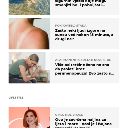
sigurnih vježbi koje mogu
smanjiti bol i poboljšati
pokretljivost
POKROVITELJ STADA
Zašto neki ljudi izgore na
suncu već nakon 15 minuta, a
drugi ne?
ALARMANTNI REZULTATI NOVE STUDIJE
Više od trećine žena ne zna
da prolazi kroz
perimenopauzu! Evo zašto su
simptomi toliko zbunjujući
LIFESTYLE
U NOJ NIJE VRUĆE
Ovo je savršena haljina za
ljeto i more - nosi je i Bojana
Gregorić Vejzović