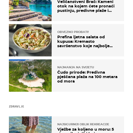
Veličanstveni Brač: Kameni
otok na kojem ćete pronaći
pustinju, predivne plaže i
uzbudljivu hranu
OBVEZNO PROBATI!
Prefina ljetna salata od
kupusa: Kremasto
savršenstvo koje najbolje
paše uz pečeno meso
NAJMANJA NA SVIJETU
Čudo prirode: Predivna
pješčana plaža na 100 metara
od mora
ZDRAVLJE
NAJSIGURNIJI OBLIK REKREACIJE
Vježbe za koljeno u moru: 5