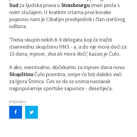
Sud
za ljudska prava u
Strasbourgu
imati posla s
ovim slučajem. U kratkim crtama prve korake
pojasnio nam je Cibalijin predsjednik i član izvršnog
odbora.
'Treba skupiti nekih 8-9 delegata koji će tražiti
izvanrednu skupštinu HNS - a, a do nje mora doći za
15 dana, mjesec, dva ali mora doći', kazao je Čulo.
A ako, eventualno, dočekamo za mjesec dana novu
Skupštinu
Čulo poentira, omjer će biti daleko veći
za Igora Štimca. Čini se da se snima nastavak
najpopularnije sportske sapunice - desetljeća.
PODIJELI