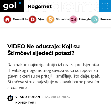
Nogome
Nogomet
Dnevnik.hr
Vijesti
Showbizz
Lifestyle
Putova
VIDEO Ne odustaje: Koji su
Štimčevi sljedeći potezi?
Dan nakon najintrigantnijih izbora za predsjednika
Hrvatskog nogometnog saveza vuku se repovi, ali
glavni akteri su se pritajili i smišljaju što dalje. Ipak,
Štimčeva struja najavljuje nastavak borbe pravnim
sredstvima.
VLADO BOBAN
18.12.2010 @ 20:23
KOMENTARI