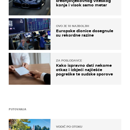
srednjovjekovnog viteškog
konja i visok samo metar
OVO JE 10 NAJBOLJIH
Europske dionice dosegnule
su rekordne razine
ZA POSLODAVCE
Kako ispravno dati nekome
otkaz i izbjeći najčešće
pogreške te sudske sporove
PUTOVANJA
VODIČ PO OTOKU