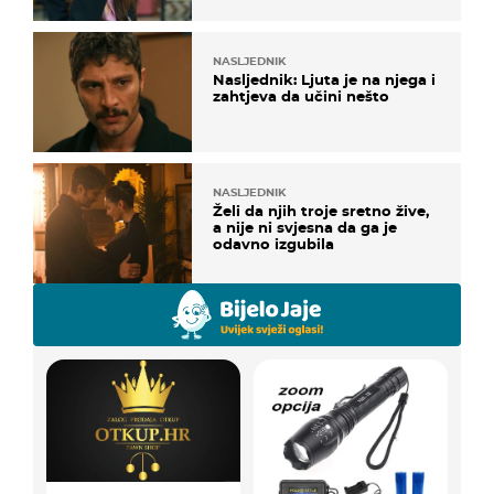
NASLJEDNIK
Nasljednik: Ljuta je na njega i
zahtjeva da učini nešto
NASLJEDNIK
Želi da njih troje sretno žive,
a nije ni svjesna da ga je
odavno izgubila