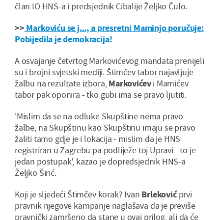
član IO HNS-a i predsjednik Cibalije Željko Čulo.
>>
Markoviću se j..., a presretni Maminjo poručuje:
Pobijedila je demokracija!
A osvajanje četvrtog Markovićevog mandata prenijeli
su i brojni svjetski mediji. Štimčev tabor najavljuje
žalbu na rezultate izbora,
Markovićev
i Mamićev
tabor pak oponira - tko gubi ima se pravo ljutiti.
'Mislim da se na odluke Skupštine nema pravo
žalbe, na Skupštinu kao Skupštinu imaju se pravo
žaliti tamo gdje je i lokacija - mislim da je HNS
registriran u Zagrebu pa podliježe toj Upravi - to je
jedan postupak', kazao je dopredsjednik HNS-a
Željko Širić.
Koji je sljedeći Štimčev korak? Ivan
Brleković
prvi
pravnik njegove kampanje naglašava da je previše
pravnički zamršeno da stane u ovaj prilog, ali da će