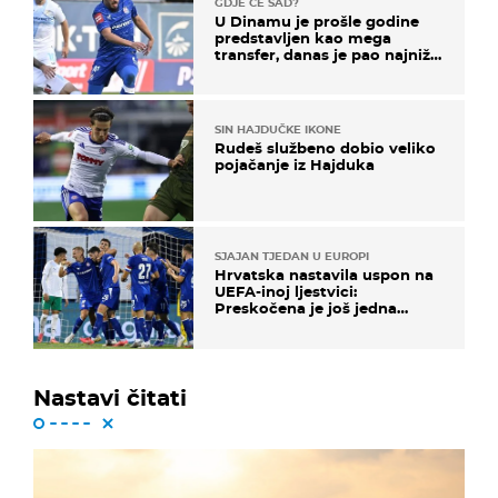
GDJE ĆE SAD?
U Dinamu je prošle godine
predstavljen kao mega
transfer, danas je pao najniže
u karijeri
SIN HAJDUČKE IKONE
Rudeš službeno dobio veliko
pojačanje iz Hajduka
SJAJAN TJEDAN U EUROPI
Hrvatska nastavila uspon na
UEFA-inoj ljestvici:
Preskočena je još jedna
država
Nastavi čitati