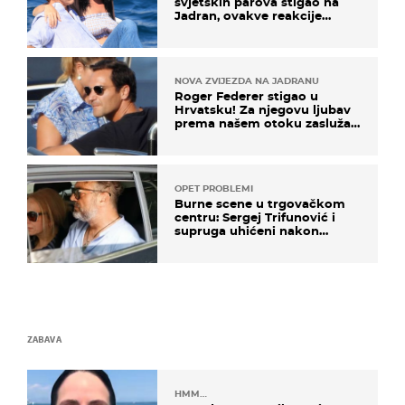
svjetskih parova stigao na
Jadran, ovakve reakcije
vjerojatno nisu očekivali
NOVA ZVIJEZDA NA JADRANU
Roger Federer stigao u
Hrvatsku! Za njegovu ljubav
prema našem otoku zaslužan
je jedan poznati Hrvat
OPET PROBLEMI
Burne scene u trgovačkom
centru: Sergej Trifunović i
supruga uhićeni nakon
svađe!
ZABAVA
HMM…