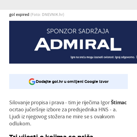
gol expired
(Foto: DNEVNIK.hr)
Dodajte gol.hr u omiljeni Google izvor
Silovanje propisa i prava - tim je riječima Igor
Štimac
ocrtao jučeršnje izbore za predsjednika HNS - a.
Ljudi iz njegovog stožera ne mire se s ovakvom
odlukom.
Tri vijesti o kojima se priča