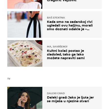
BAŠ EFEKTNA
Kada smo na zadarskoj rivi
ugledali ovu haljinu, morali
smo doznati odakle je –
košta samo 18 eura
MA, SAVRŠENO!
Kultni kolač postao je
sladoled, tako ga lako
možete napraviti sami
TV
DALEKI GRAD
Daleki grad: Jako je ljuta jer
se miješa u njezine stvari