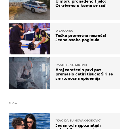
U moru pronađeno tijelo:
Otkriveno o kome se radi
U ZAGORJU
Teška prometna nesreća!
Jedna osoba poginula
RASTE BROJ MRTVIH
Broj zaraženih prvi put
premašio četiri tisuće: Širi se
smrtonosna epidemija
SHOW
"KAO DA SU NOVAK ĐOKOVIĆ"
Jedan od najpoznatijih