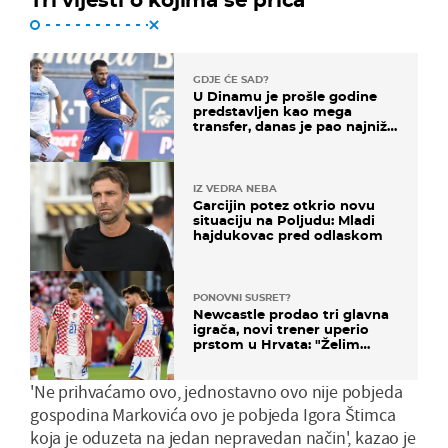
GDJE ĆE SAD?
U Dinamu je prošle godine
predstavljen kao mega
transfer, danas je pao najniže
u karijeri
IZ VEDRA NEBA
Garcijin potez otkrio novu
situaciju na Poljudu: Mladi
hajdukovac pred odlaskom
PONOVNI SUSRET?
Newcastle prodao tri glavna
igrača, novi trener uperio
prstom u Hrvata: "Želim
njega!"
'Ne prihvaćamo ovo, jednostavno ovo nije pobjeda
gospodina Markovića ovo je pobjeda Igora Štimca
koja je oduzeta na jedan nepravedan način', kazao je