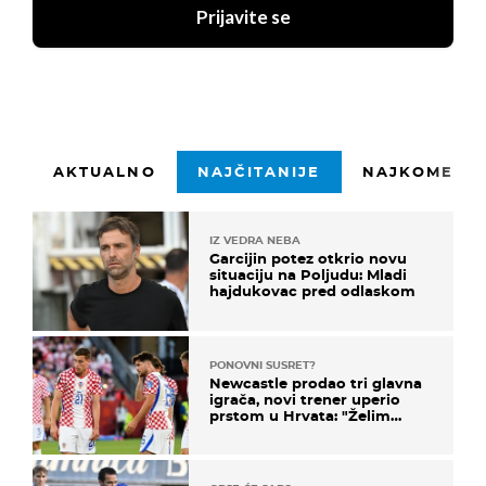
Prijavite se
AKTUALNO
NAJČITANIJE
NAJKOMENTI
IZ VEDRA NEBA
Garcijin potez otkrio novu
situaciju na Poljudu: Mladi
hajdukovac pred odlaskom
PONOVNI SUSRET?
Newcastle prodao tri glavna
igrača, novi trener uperio
prstom u Hrvata: "Želim
njega!"