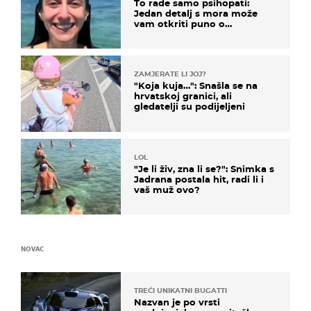
To rade samo psihopati:
Jedan detalj s mora može
vam otkriti puno o
prijateljima
ZAMJERATE LI JOJ?
"Koja kuja…": Snašla se na
hrvatskoj granici, ali
gledatelji su podijeljeni
LOL
"Je li živ, zna li se?": Snimka s
Jadrana postala hit, radi li i
vaš muž ovo?
NOVAC
TREĆI UNIKATNI BUGATTI
Nazvan je po vrsti