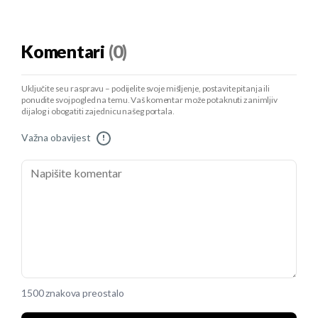
Komentari
(0)
Uključite se u raspravu – podijelite svoje mišljenje, postavite pitanja ili
ponudite svoj pogled na temu. Vaš komentar može potaknuti zanimljiv
dijalog i obogatiti zajednicu našeg portala.
Važna obavijest
!
1500 znakova preostalo