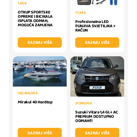
1,00 €
OTKUP SPORTSKE
17,99 €
OPREME I BICIKALA
ISPLATA ODMAH,
Profesionalna LED
MOGUĆA ZAMJENA
PUNJIVA SVJETILJKA +
RAČUN
SAZNAJ VIŠE
SAZNAJ VIŠE
320.400,00 €
Mirakul 40 Hardtop
21.350,00 €
Suzuki Vitara 1,4 GL+ AC
PREMIUM DOSTUPNO
ODMAH!!!
SAZNAJ VIŠE
SAZNAJ VIŠE