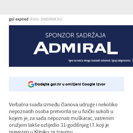
gol expired
(Foto: DNEVNIK.hr)
Dodajte gol.hr u omiljeni Google izvor
Verbalna svađa između članova udruge i nekoliko
nepoznatih osoba pretvorila se u fizički sukob u
kojem je, za sada nepoznati muškarac, vatrenim
oružjem lakše ozlijedio 31-godišnjeg I.T. koji je
prevezen u Kliniku za traumu.