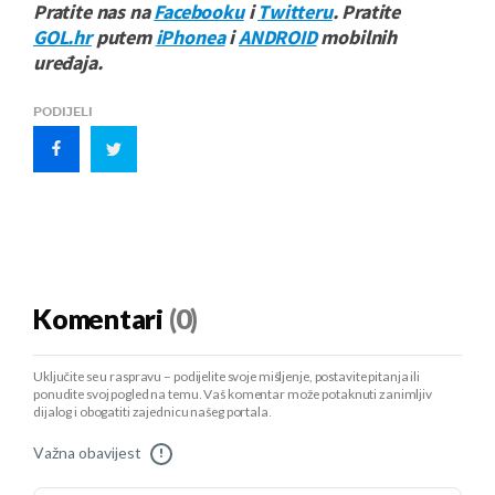
Pratite nas na
Facebooku
i
Twitteru
. Pratite
GOL.hr
putem
iPhonea
i
ANDROID
mobilnih
uređaja.
PODIJELI
Komentari
(0)
Uključite se u raspravu – podijelite svoje mišljenje, postavite pitanja ili
ponudite svoj pogled na temu. Vaš komentar može potaknuti zanimljiv
dijalog i obogatiti zajednicu našeg portala.
Važna obavijest
!