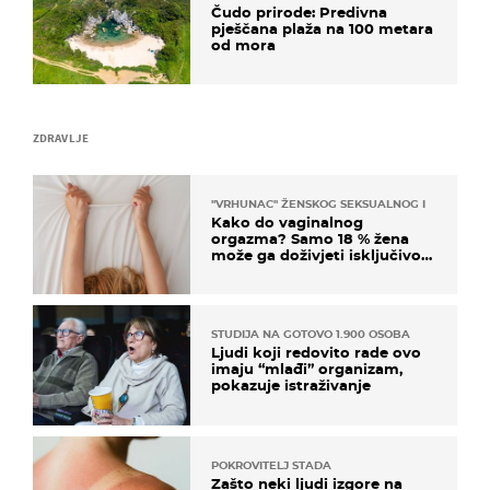
Čudo prirode: Predivna
pješčana plaža na 100 metara
od mora
ZDRAVLJE
"VRHUNAC" ŽENSKOG SEKSUALNOG ISKUSTVA
Kako do vaginalnog
orgazma? Samo 18 % žena
može ga doživjeti isključivo
na ovaj način
STUDIJA NA GOTOVO 1.900 OSOBA
Ljudi koji redovito rade ovo
imaju “mlađi” organizam,
pokazuje istraživanje
POKROVITELJ STADA
Zašto neki ljudi izgore na