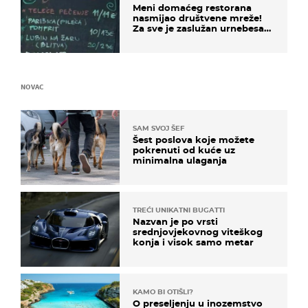
Meni domaćeg restorana
nasmijao društvene mreže!
Za sve je zaslužan urnebesan
naziv jela
NOVAC
SAM SVOJ ŠEF
Šest poslova koje možete
pokrenuti od kuće uz
minimalna ulaganja
TREĆI UNIKATNI BUGATTI
Nazvan je po vrsti
srednjovjekovnog viteškog
konja i visok samo metar
KAMO BI OTIŠLI?
O preseljenju u inozemstvo