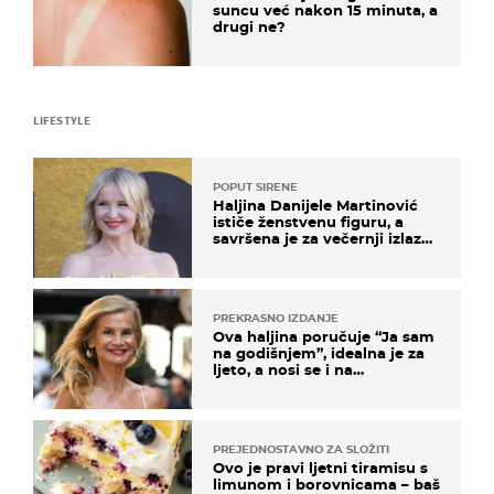
suncu već nakon 15 minuta, a
drugi ne?
LIFESTYLE
POPUT SIRENE
Haljina Danijele Martinović
ističe ženstvenu figuru, a
savršena je za večernji izlazak
na moru
PREKRASNO IZDANJE
Ova haljina poručuje “Ja sam
na godišnjem”, idealna je za
ljeto, a nosi se i na
zagrebačkoj špici
PREJEDNOSTAVNO ZA SLOŽITI
Ovo je pravi ljetni tiramisu s
limunom i borovnicama – baš