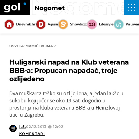
Nogome
Nogomet
Dnevnik.hr
Vijesti
Showbizz
Lifestyle
Putova
OSVETA 'MAMIĆEVCIMA'?
Huliganski napad na Klub veterana
BBB-a: Propucan napadač, troje
ozlijeđeno
Dva muškarca teško su ozlijeđena, a jedan lakše u
sukobu koji jučer se oko 19 sati dogodio u
prostorijama kluba veterana BBB-a u Heinzlovoj
ulici u Zagrebu.
I.Š.
02.12.2013 @ 12:02
KOMENTARI