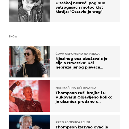
U teškoj nesreći poginuo
vatrogasac i motociklst
Matija: "Ostavio je trag"
SHOW
ČUVA USPOMENU NA NJEGA
Njezinog oca obožavala je
cijela Hrvatska! Kći
neprežaljenog pjevača
projurila špicom na dva
kotača
NADMAŠENA OČEKIVANJA
Thompson ruši brojke i u
Vukovaru! Objavljeno koliko
je ulaznica prodano u
kratkom vremenu
PRED 20 TISUĆA LJUDI
Thompson izazvao ovacije