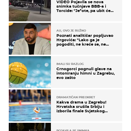
VIDEO Pojavila se nova
snimka tučnjave BBB-a i
Torcide: "Je*ote, pa ubit će
ga!"
AU, OVO JE RUŽNO
Poznati analitičar popljuvao
Hrgovića: "Lako ga je
pogoditi, ne kreće se, ne
koristi noge..."
IMALI SU RAZLOG
Crnogorci pognuli glave na
intoniranju himni u Zagrebu,
evo zašto
DRAMATIČAN PREOKRET
Kakva drama u Zagrebu!
Hrvatska srušila Srbiju i
izborila finale Svjetskog
prvenstva
POJAVILA SE SNIMKA