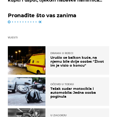
kupiti i usput, tijekom nabavke namirnica...
Pronađite što vas zanima
VIJESTI
DRAMA U RIJECI
Urušio se balkon kuće, na
njemu bile dvije osobe: "Život
im je visio o koncu"
OČEVID U TIJEKU
Težak sudar motocikla i
automobila: Jedna osoba
poginula
U ZAGORJU