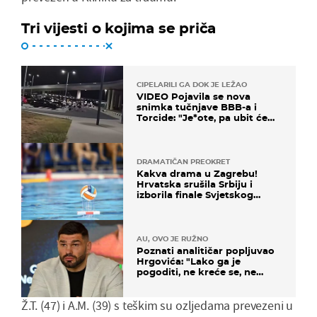
Tri vijesti o kojima se priča
CIPELARILI GA DOK JE LEŽAO
VIDEO Pojavila se nova
snimka tučnjave BBB-a i
Torcide: "Je*ote, pa ubit će
ga!"
DRAMATIČAN PREOKRET
Kakva drama u Zagrebu!
Hrvatska srušila Srbiju i
izborila finale Svjetskog
prvenstva
AU, OVO JE RUŽNO
Poznati analitičar popljuvao
Hrgovića: "Lako ga je
pogoditi, ne kreće se, ne
koristi noge..."
Ž.T. (47) i A.M. (39) s teškim su ozljedama prevezeni u