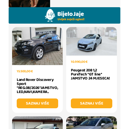
10.990,00 €
Peugeot 208 1,2
15.500,00 €
PureTech *GT line*
JAMSTVO 24 MJESECA!
Land Rover Discovery
Sport
*REG.08/2026*JAMSTVO,
LED,NAVI,KAMERA..
SAZNAJ VIŠE
SAZNAJ VIŠE