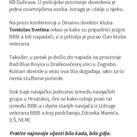
KB Dubrava. U policijske prostorije dovedena je
jedna osumnjičena osoba. Istraga je i dalje u tijeku.
Na press konferenciji u Dinamu direktor kluba
Tomislav Svetina
rekao je kako su pripadnici jezgre
BBB-a bili napadači, a iz pištolja je pucao član kluba
veterana.
Također, u petak je došlo do napada na prostorije
Bad Blue Boysa u Draškovićevoj ulici u Zagrebu.
Kuloari dovode u vezu ova dva događaja, iako za to
nema službene potvrde.
Dok traje navijačko jedinstvo između navijačkih
grupa u Hrvatskoj, čini se kako odvija pravi rat
između BBB-a i dijela starijih navijača iz Udruge
veterana BBB-a koji podržavaju Zdravka Mamića.
(I.Š./VLM)
Pratite najnovije vijesti bilo kada, bilo gdje.