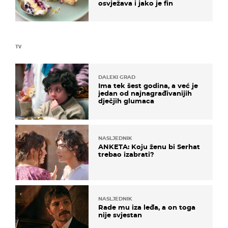
osvježava i jako je fin
TV
DALEKI GRAD
Ima tek šest godina, a već je
jedan od najnagrađivanijih
dječjih glumaca
NASLJEDNIK
ANKETA: Koju ženu bi Serhat
trebao izabrati?
NASLJEDNIK
Rade mu iza leđa, a on toga
nije svjestan