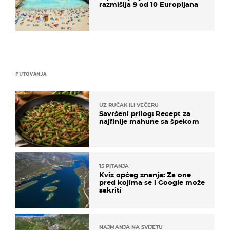
razmišlja 9 od 10 Europljana
PUTOVANJA
UZ RUČAK ILI VEČERU
Savršeni prilog: Recept za
najfinije mahune sa špekom
15 PITANJA
Kviz općeg znanja: Za one
pred kojima se i Google može
sakriti
NAJMANJA NA SVIJETU