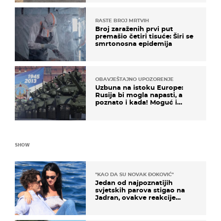
RASTE BROJ MRTVIH
Broj zaraženih prvi put
premašio četiri tisuće: Širi se
smrtonosna epidemija
OBAVJEŠTAJNO UPOZORENJE
Uzbuna na istoku Europe:
Rusija bi mogla napasti, a
poznato i kada! Moguć i
kopneni upad u članicu
NATO-a
SHOW
"KAO DA SU NOVAK ĐOKOVIĆ"
Jedan od najpoznatijih
svjetskih parova stigao na
Jadran, ovakve reakcije
vjerojatno nisu očekivali