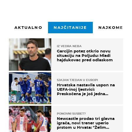
AKTUALNO
NAJČITANIJE
NAJKOMENTI
IZ VEDRA NEBA
Garcijin potez otkrio novu
situaciju na Poljudu: Mladi
hajdukovac pred odlaskom
SJAJAN TJEDAN U EUROPI
Hrvatska nastavila uspon na
UEFA-inoj ljestvici:
Preskočena je još jedna
država
PONOVNI SUSRET?
Newcastle prodao tri glavna
igrača, novi trener uperio
prstom u Hrvata: "Želim
njega!"