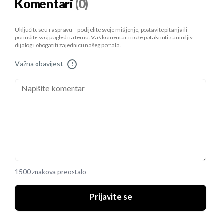
Komentari
(0)
Uključite se u raspravu – podijelite svoje mišljenje, postavite pitanja ili
ponudite svoj pogled na temu. Vaš komentar može potaknuti zanimljiv
dijalog i obogatiti zajednicu našeg portala.
Važna obavijest
!
1500 znakova preostalo
Prijavite se