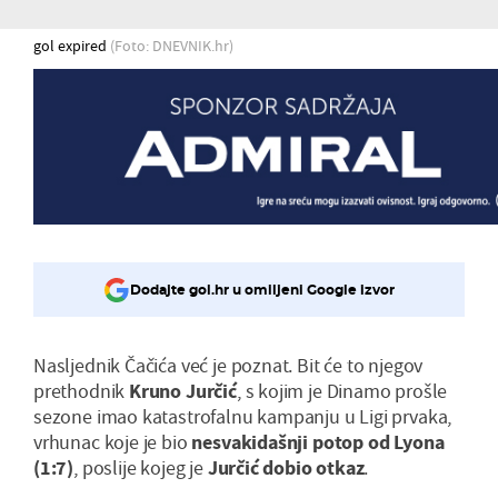
gol expired
(Foto: DNEVNIK.hr)
Dodajte gol.hr u omiljeni Google izvor
Nasljednik Čačića već je poznat. Bit će to njegov
prethodnik
Kruno Jurčić
, s kojim je Dinamo prošle
sezone imao katastrofalnu kampanju u Ligi prvaka,
vrhunac koje je bio
nesvakidašnji potop od Lyona
(1:7)
, poslije kojeg je
Jurčić dobio otkaz
.