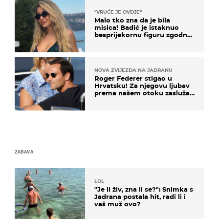
"VRUĆE JE OVDJE"
Malo tko zna da je bila
misica! Badić je istaknuo
besprijekornu figuru zgodne
voditeljice
NOVA ZVIJEZDA NA JADRANU
Roger Federer stigao u
Hrvatsku! Za njegovu ljubav
prema našem otoku zaslužan
je jedan poznati Hrvat
ZABAVA
LOL
"Je li živ, zna li se?": Snimka s
Jadrana postala hit, radi li i
vaš muž ovo?