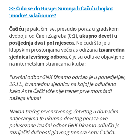
>> Čulo se do Rusije: Sumnja li Čačić u bojkot
'modre' svlačionice?
Čačiću
je pak, čini se, presudio poraz u gradskom
dvoboju od Ćire i Zagreba (0:1),
ukupno deveti u
posljednja dva i pol mjeseca
. Ne čudi što je u
klupskim prostorijama večeras održana
izvanredna
sjednica Izvršnog odbora
, čije su odluke objavljene
na internetskim stranicama kluba:
"Izvršni odbor GNK Dinamo održao je u ponedjeljak,
26.11., izvanrednu sjednicu na kojoj je odlučeno
kako Ante Čačić više nije trener prve momčadi
našega kluba!
Nakon trećeg prvenstvenog, četvrtog u domaćim
natjecanjima te ukupno devetog poraza ove
polusezone Izvršni odbor GNK Dinamo odlučio je
razriješiti dužnosti glavnog trenera Antu Čačića.