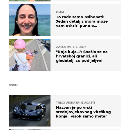
HMM…
To rade samo psihopati:
Jedan detalj s mora može
vam otkriti puno o
prijateljima
ZAMJERATE LI JOJ?
"Koja kuja…": Snašla se na
hrvatskoj granici, ali
gledatelji su podijeljeni
NOVAC
TREĆI UNIKATNI BUGATTI
Nazvan je po vrsti
srednjovjekovnog viteškog
konja i visok samo metar