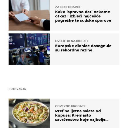
ZA POSLODAVCE
Kako ispravno dati nekome
otkaz i izbjeći najčešće
pogreške te sudske sporove
OVO JE 10 NAJBOLJIH
Europske dionice dosegnule
su rekordne razine
PUTOVANJA
OBVEZNO PROBATI!
Prefina ljetna salata od
kupusa: Kremasto
savršenstvo koje najbolje
paše uz pečeno meso