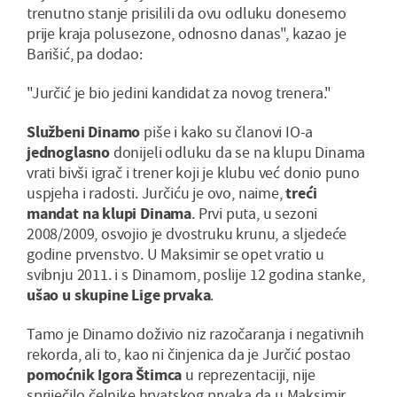
trenutno stanje prisilili da ovu odluku donesemo
prije kraja polusezone, odnosno danas", kazao je
Barišić, pa dodao:
"Jurčić je bio jedini kandidat za novog trenera."
Službeni Dinamo
piše i kako su članovi IO-a
jednoglasno
donijeli odluku da se na klupu Dinama
vrati bivši igrač i trener koji je klubu već donio puno
uspjeha i radosti. Jurčiću je ovo, naime,
treći
mandat na klupi Dinama
. Prvi puta, u sezoni
2008/2009, osvojio je dvostruku krunu, a sljedeće
godine prvenstvo. U Maksimir se opet vratio u
svibnju 2011. i s Dinamom, poslije 12 godina stanke,
ušao u skupine Lige prvaka
.
Tamo je Dinamo doživio niz razočaranja i negativnih
rekorda, ali to, kao ni činjenica da je Jurčić postao
pomoćnik Igora Štimca
u reprezentaciji, nije
spriječilo čelnike hrvatskog prvaka da u Maksimir