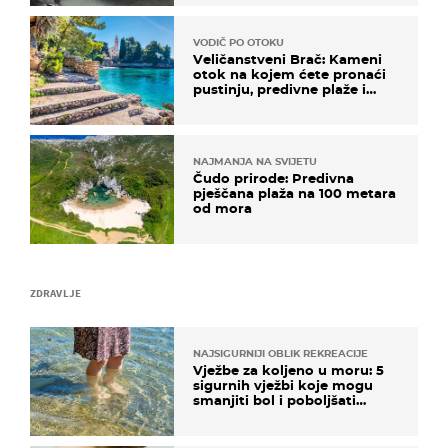
VODIČ PO OTOKU
Veličanstveni Brač: Kameni
otok na kojem ćete pronaći
pustinju, predivne plaže i
uzbudljivu hranu
NAJMANJA NA SVIJETU
Čudo prirode: Predivna
pješčana plaža na 100 metara
od mora
ZDRAVLJE
NAJSIGURNIJI OBLIK REKREACIJE
Vježbe za koljeno u moru: 5
sigurnih vježbi koje mogu
smanjiti bol i poboljšati
pokretljivost