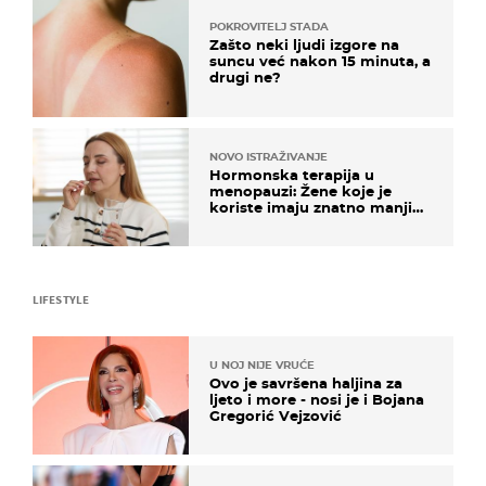
POKROVITELJ STADA
Zašto neki ljudi izgore na
suncu već nakon 15 minuta, a
drugi ne?
NOVO ISTRAŽIVANJE
Hormonska terapija u
menopauzi: Žene koje je
koriste imaju znatno manji
rizik od ovoga
LIFESTYLE
U NOJ NIJE VRUĆE
Ovo je savršena haljina za
ljeto i more - nosi je i Bojana
Gregorić Vejzović