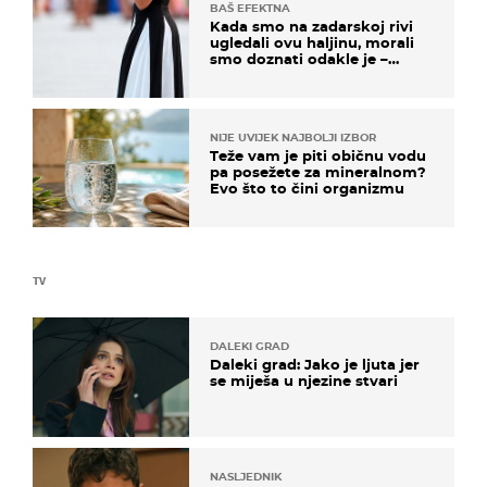
BAŠ EFEKTNA
Kada smo na zadarskoj rivi
ugledali ovu haljinu, morali
smo doznati odakle je –
košta samo 18 eura
NIJE UVIJEK NAJBOLJI IZBOR
Teže vam je piti običnu vodu
pa posežete za mineralnom?
Evo što to čini organizmu
TV
DALEKI GRAD
Daleki grad: Jako je ljuta jer
se miješa u njezine stvari
NASLJEDNIK