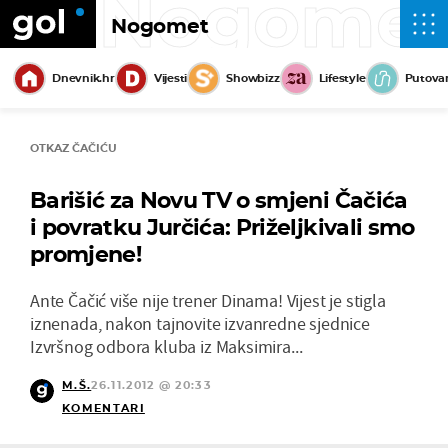
Nogome
Nogomet
Dnevnik.hr
Vijesti
Showbizz
Lifestyle
Putova
OTKAZ ČAČIĆU
Barišić za Novu TV o smjeni Čačića
i povratku Jurčića: Priželjkivali smo
promjene!
Ante Čačić više nije trener Dinama! Vijest je stigla
iznenada, nakon tajnovite izvanredne sjednice
Izvršnog odbora kluba iz Maksimira...
M.Š.
26.11.2012 @ 20:33
KOMENTARI