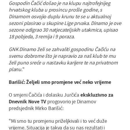
Gospodin Čačić došao je na klupu najtrofejnijeg
hrvatskog kluba u prosincu prošle godine, s
Dinamom osvojio duplu krunu te se u aktualnoj
sezoni plasirao u skupine Lige prvaka. Dinamo je ove
sezone odigrao 30 natjecateljskih utakmica, upisao
18 pobjeda, 3 remija i 9 poraza.
GNK Dinamo želi se zahvaliti gospodinu Čačiću na
svemu dobrome što je napravio za naš klub te mu
želi puno sreće u nastavku karijere te na privatnom
planu.
"
Barišić: Željeli smo promjene već neko vrijeme
O smjeni Čačića i dolasku Jurčića
ekskluzivno za
Dnevnik Nove TV
progovorio je Dinamov
predsjednik Mirko Barišić:
"Mi smo tu promjenu priželjkivali i to već duže
vrijeme. Situacija je takva da su nas rezultati i