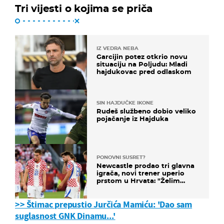
Tri vijesti o kojima se priča
IZ VEDRA NEBA
Garcijin potez otkrio novu
situaciju na Poljudu: Mladi
hajdukovac pred odlaskom
SIN HAJDUČKE IKONE
Rudeš službeno dobio veliko
pojačanje iz Hajduka
PONOVNI SUSRET?
Newcastle prodao tri glavna
igrača, novi trener uperio
prstom u Hrvata: "Želim
njega!"
>> Štimac prepustio Jurčića Mamiću: 'Dao sam
suglasnost GNK Dinamu...'