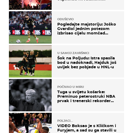
Prozvali "moralne vertikale"
ODUŠEVIO
Pogledajte majstoriju: Joško
Gvardiol jednim potezom
izbrisao cijelu momčad
Atletica
U SAMOJ ZAVRŠNICI
Šok na Poljudu: Istra spasila
bod u nadoknadi, Hajduk još
uvijek bez pobjede u HNL-u
POČIVAO U MIRU
Tuga u svijetu košarke:
Preminuo peterostruki NBA
prvak i trenerski rekorder
lige
POLJACI...
VIDEO Boksao je s Kličkom i
Furyjem, a sad su ga stavili u