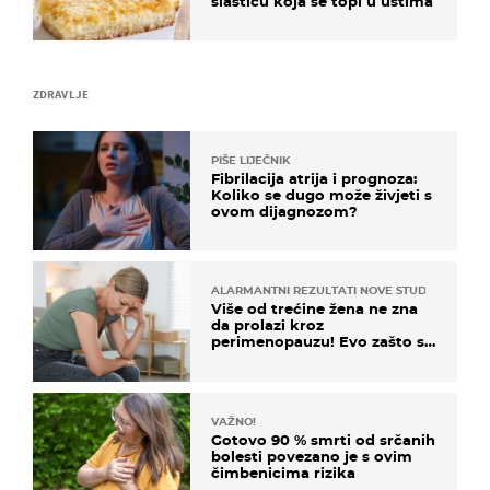
slasticu koja se topi u ustima
ZDRAVLJE
PIŠE LIJEČNIK
Fibrilacija atrija i prognoza:
Koliko se dugo može živjeti s
ovom dijagnozom?
ALARMANTNI REZULTATI NOVE STUDIJE
Više od trećine žena ne zna
da prolazi kroz
perimenopauzu! Evo zašto su
simptomi toliko zbunjujući
VAŽNO!
Gotovo 90 % smrti od srčanih
bolesti povezano je s ovim
čimbenicima rizika