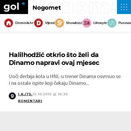
Nogome
Nogomet
Dnevnik.hr
Vijesti
Showbizz
Lifestyle
Putova
Halilhodžić otkrio što želi da
Dinamo napravi ovaj mjesec
Uoči derbija kola u HNL-u trener Dinama osvrnuo se
i na ostale ispite koji čekaju Dinamo...
I.K./TS.
15.10.2010 @ 16:30
KOMENTARI