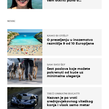
vam otkriti puno o
prijateljima
NOVAC
KAMO BI OTIŠLI?
O preseljenju u inozemstvo
razmišlja 9 od 10 Europljana
SAM SVOJ ŠEF
Šest poslova koje možete
pokrenuti od kuće uz
minimalna ulaganja
TREĆI UNIKATNI BUGATTI
Nazvan je po vrsti
srednjovjekovnog viteškog
konja i visok samo metar