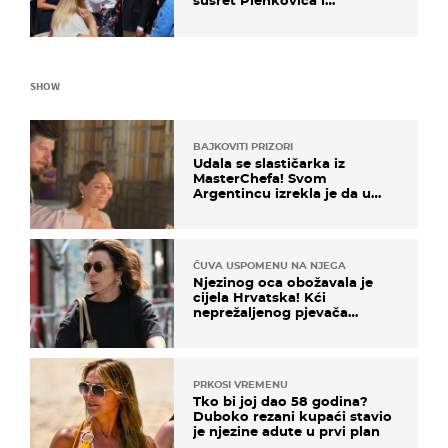
susret Plenkovića i
Milanovića
SHOW
BAJKOVITI PRIZORI
Udala se slastičarka iz
MasterChefa! Svom
Argentincu izrekla je da u
rodnoj Hercegovini
ČUVA USPOMENU NA NJEGA
Njezinog oca obožavala je
cijela Hrvatska! Kći
neprežaljenog pjevača
projurila špicom na dva
kotača
PRKOSI VREMENU
Tko bi joj dao 58 godina?
Duboko rezani kupaći stavio
je njezine adute u prvi plan