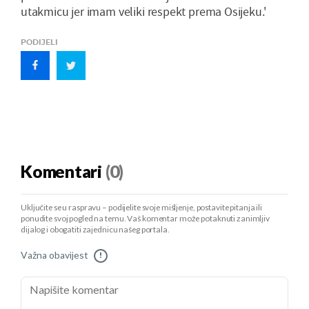
utakmicu jer imam veliki respekt prema Osijeku.'
PODIJELI
Komentari
(0)
Uključite se u raspravu – podijelite svoje mišljenje, postavite pitanja ili
ponudite svoj pogled na temu. Vaš komentar može potaknuti zanimljiv
dijalog i obogatiti zajednicu našeg portala.
Važna obavijest
!