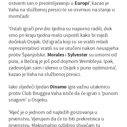
ostvariti san o prezimljavanju u
Europi
', kazao je
Vaha na službenoj presici te se osvrnuo na stanje u
momčadi:
'Ostali igrači prvi dio tjedna su naporno radili, dok
smo pri kraju tjedna malo usporili kako bi svježi
dočekali Osijek. Od igrača koji su se vratili mladi
reprezentativci vratili su se utučeni nakon neuspjeha
protiv Španjolske.
Morales
i
Sylvester
su umorni od
puta, a Bećiraj je još pod dojmom Wembleya. Ipak,
zadovoljan sam i idemo u Osijek s puno optimizma',
kazao je Vaha na službenoj presici.
Iako sljedeći tjedan
Dinamo
igra važnu utakmicu
protiv Club Bruggea Vaha ističe da će igrati s 'punom
snagom' u Osijeku.
'Riječ je o jednom od najtežih gostovanja u
prvenstvu. Vjerujem da će to biti prekretnica u
prvenstvu. Maksimalno ozbiljno shvaćam tu