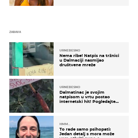
ZABAVA
URNEBESNO
Nema ribe! Natpis na tržnici
u Dalmaciji nasmijao
društvene mreže
URNEBESNO
Dalmatinac je svojim
natpisom u vrtu postao
internetski hit! Pogledajte
što je napisao
HMM…
To rade samo psihopati:
Jedan detalj s mora može