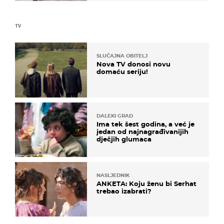
TV
SLUČAJNA OBITELJ
Nova TV donosi novu
domaću seriju!
DALEKI GRAD
Ima tek šest godina, a već je
jedan od najnagrađivanijih
dječjih glumaca
NASLJEDNIK
ANKETA: Koju ženu bi Serhat
trebao izabrati?