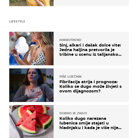
LIFESTYLE
MIKROTREND
Sinj, alkari i dašak dolce vite:
Jedna haljina pretvorila je
tribine u scenu iz talijanskog
filma
PIŠE LIJEČNIK
Fibrilacija atrija i prognoza:
Koliko se dugo može živjeti s
ovom dijagnozom?
DOBRO JE ZNATI
Koliko dugo narezana
lubenica smije stajati u
hladnjaku i kada je više nije
sigurno jesti?