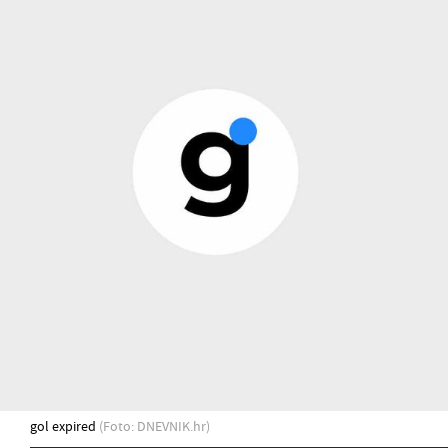
gol expired
(Foto: DNEVNIK.hr)