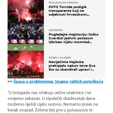
POGLEDAJTE PORUKU
FOTO Torcida podigla
transparente koji će
odjeknuti Hrvatskom:
Prozvali "moralne vertikale"
ODUŠEVIO
Pogledajte majstoriju: Joško
Gvardiol jednim potezom
izbrisao cijelu momčad
Atletica
JASNO I GLASNO
Navijačima Hajduka
prekipjelo nakon Istre: Evo
što su skandirali upravi i
predsjedniku Biliću
>>
Špaco u problemima: Imamo velikih poteškoća
'U listopadu nas očekuju važne utakmice i ne
smijemo zakazati. U sljedećih dvadesetak dana
možemo riješiti cijelu sezonu. Nemamo pravo na
korak unazad. Želimo biti prvi u polusezoni te