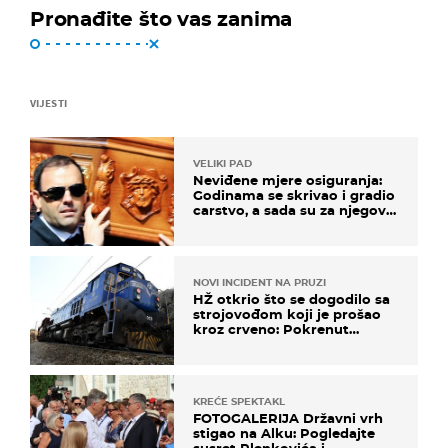
Pronađite što vas zanima
VIJESTI
VELIKI PAD
Neviđene mjere osiguranja:
Godinama se skrivao i gradio
carstvo, a sada su za njegovo
izručenje naručili posebno
vozilo
NOVI INCIDENT NA PRUZI
HŽ otkrio što se dogodilo sa
strojovođom koji je prošao
kroz crveno: Pokrenut
inspekcijski nadzor
KREĆE SPEKTAKL
FOTOGALERIJA Državni vrh
stigao na Alku: Pogledajte