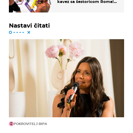
kavez sa šestoricom Roma!
Pogledajte kako je završilo
Nastavi čitati
POKROVITELJ BIPA