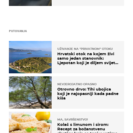
PUTOVANJA
UŽIVANJE NA "PRIVATNOM" OTOKU
Hrvatski otok na kojem živi
samo jedan stanovnik:
Ljepotan koji je diljem svijeta
poznat po svojem "bijelom
zlatu"
NEVJEROJATNO OPASNO
Otrovno drvo: Tihi ubojica
koji je najopasniji kada padne
kiša
MA, SAVRŠENSTVO!
Kolač s limunom i sirom:
Recept za božanstvenu