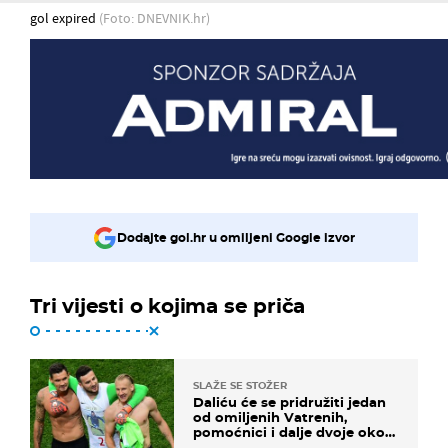
gol expired
(Foto: DNEVNIK.hr)
Dodajte gol.hr u omiljeni Google izvor
Tri vijesti o kojima se priča
SLAŽE SE STOŽER
Daliću će se pridružiti jedan
od omiljenih Vatrenih,
pomoćnici i dalje dvoje oko
ponude