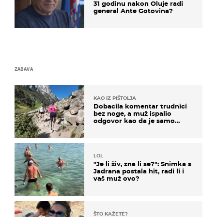
31 godinu nakon Oluje radi
general Ante Gotovina?
ZABAVA
KAO IZ PIŠTOLJA
Dobacila komentar trudnici
bez noge, a muž ispalio
odgovor kao da je samo
čekao…
LOL
"Je li živ, zna li se?": Snimka s
Jadrana postala hit, radi li i
vaš muž ovo?
ŠTO KAŽETE?