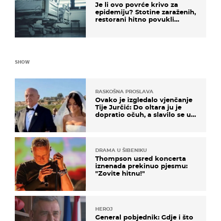
Je li ovo povrće krivo za
epidemiju? Stotine zaraženih,
restorani hitno povukli
proizvod
SHOW
RASKOŠNA PROSLAVA
Ovako je izgledalo vjenčanje
Tije Jurčić: Do oltara ju je
dopratio očuh, a slavilo se uz
Olivera i Rozgu
DRAMA U ŠIBENIKU
Thompson usred koncerta
iznenada prekinuo pjesmu:
"Zovite hitnu!"
HEROJ
General pobjednik: Gdje i što