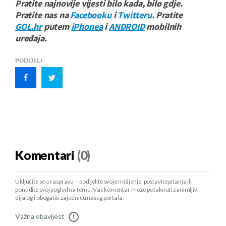
Pratite najnovije vijesti bilo kada, bilo gdje.
Pratite nas na
Facebooku
i
Twitteru
. Pratite
GOL.hr
putem
iPhonea
i
ANDROID
mobilnih
uređaja.
PODIJELI
Komentari
(0)
Uključite se u raspravu – podijelite svoje mišljenje, postavite pitanja ili
ponudite svoj pogled na temu. Vaš komentar može potaknuti zanimljiv
dijalog i obogatiti zajednicu našeg portala.
Važna obavijest
!