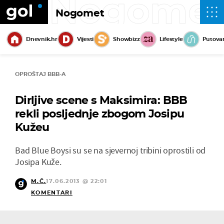
Nogome
Nogomet
Dnevnik.hr
Vijesti
Showbizz
Lifestyle
Putova
OPROŠTAJ BBB-A
Dirljive scene s Maksimira: BBB
rekli posljednje zbogom Josipu
Kužeu
Bad Blue Boysi su se na sjevernoj tribini oprostili od
Josipa Kuže.
M.Č.
17.06.2013 @ 22:01
KOMENTARI