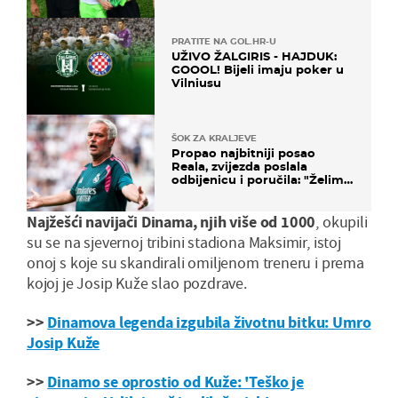
PRATITE NA GOL.HR-U
UŽIVO ŽALGIRIS - HAJDUK:
GOOOL! Bijeli imaju poker u
Vilniusu
ŠOK ZA KRALJEVE
Propao najbitniji posao
Reala, zvijezda poslala
odbijenicu i poručila: "Želim
u Barcelonu"
Najžešći navijači Dinama, njih više od 1000
, okupili
su se na sjevernoj tribini stadiona Maksimir, istoj
onoj s koje su skandirali omiljenom treneru i prema
kojoj je Josip Kuže slao pozdrave.
>>
Dinamova legenda izgubila životnu bitku: Umro
Josip Kuže
>>
Dinamo se oprostio od Kuže: 'Teško je