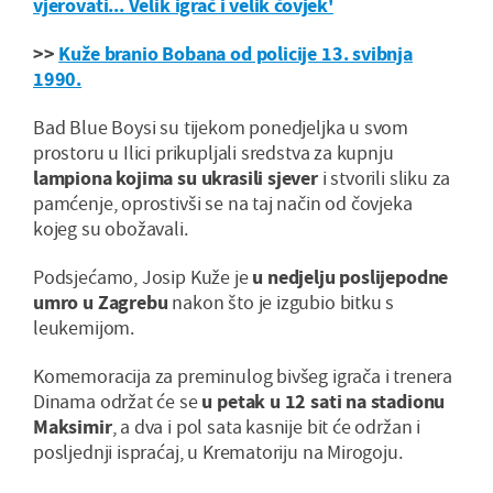
vjerovati... Velik igrač i velik čovjek'
>>
Kuže branio Bobana od policije 13. svibnja
1990.
Bad Blue Boysi su tijekom ponedjeljka u svom
prostoru u Ilici prikupljali sredstva za kupnju
lampiona kojima su ukrasili sjever
i stvorili sliku za
pamćenje, oprostivši se na taj način od čovjeka
kojeg su obožavali.
Podsjećamo, Josip Kuže je
u nedjelju poslijepodne
umro u Zagrebu
nakon što je izgubio bitku s
leukemijom.
Komemoracija za preminulog bivšeg igrača i trenera
Dinama održat će se
u petak u 12 sati na stadionu
Maksimir
, a dva i pol sata kasnije bit će održan i
posljednji ispraćaj, u Krematoriju na Mirogoju.