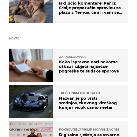
Isključio komentare: Par iz
Srbije preporučio spravicu za
plažu s Temua, čini li vam se
ovo sigurnim?
NOVAC
ZA POSLODAVCE
Kako ispravno dati nekome
otkaz i izbjeći najčešće
pogreške te sudske sporove
TREĆI UNIKATNI BUGATTI
Nazvan je po vrsti
srednjovjekovnog viteškog
konja i visok samo metar
POKROVITELJ PHILIP MORRIS ZAGREB
Digitalna rješenja za stvarne