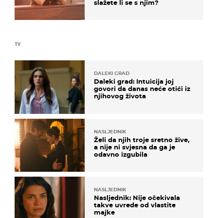
slažete li se s njim?
TV
DALEKI GRAD
Daleki grad: Intuicija joj
govori da danas neće otići iz
njihovog života
NASLJEDNIK
Želi da njih troje sretno žive,
a nije ni svjesna da ga je
odavno izgubila
NASLJEDNIK
Nasljednik: Nije očekivala
takve uvrede od vlastite
majke