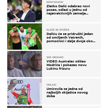
NOVI IZAZOV
Zlatko Dalić odabrao novi
posao, odlazi u jednu od
najatraktivnijih zemalja
svijeta
SLAŽE SE STOŽER
Daliću će se pridružiti jedan
od omiljenih Vatrenih,
pomoćnici i dalje dvoje oko
ponude
SVE OBJAVIO
VIDEO Australac ošišao
Modrića i pokazao novu
Lukinu frizuru
ODLAZI
Umirovila se jedna od
najboljih skijašica novog
doba