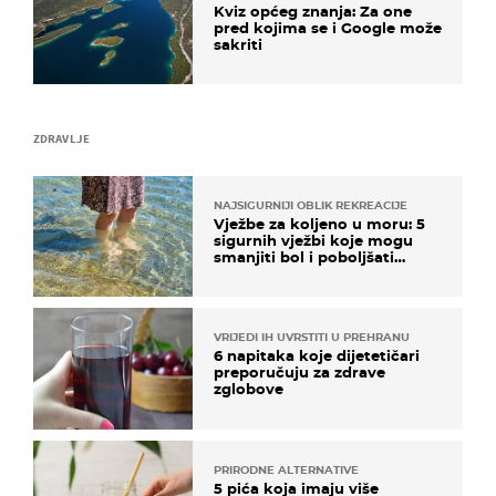
Kviz općeg znanja: Za one
pred kojima se i Google može
sakriti
ZDRAVLJE
NAJSIGURNIJI OBLIK REKREACIJE
Vježbe za koljeno u moru: 5
sigurnih vježbi koje mogu
smanjiti bol i poboljšati
pokretljivost
VRIJEDI IH UVRSTITI U PREHRANU
6 napitaka koje dijetetičari
preporučuju za zdrave
zglobove
PRIRODNE ALTERNATIVE
5 pića koja imaju više