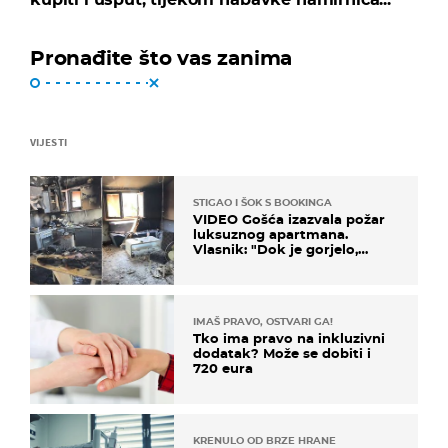
Pronađite što vas zanima
VIJESTI
STIGAO I ŠOK S BOOKINGA
VIDEO Gošća izazvala požar
luksuznog apartmana.
Vlasnik: "Dok je gorjelo,
smijali su se, pili i pokazivali
mi srednji prst"
IMAŠ PRAVO, OSTVARI GA!
Tko ima pravo na inkluzivni
dodatak? Može se dobiti i
720 eura
KRENULO OD BRZE HRANE