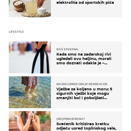
elektrolita od sportskih pića
LIFESTYLE
BAŠ EFEKTNA
Kada smo na zadarskoj rivi
ugledali ovu haljinu, morali
smo doznati odakle je –
košta samo 18 eura
NAJSIGURNIJI OBLIK REKREACIJE
Vježbe za koljeno u moru: 5
sigurnih vježbi koje mogu
smanjiti bol i poboljšati
pokretljivost
(NE)PRIMJERENA?
Svećenik kritizirao kratku
odjeću usred toplinskog vala,