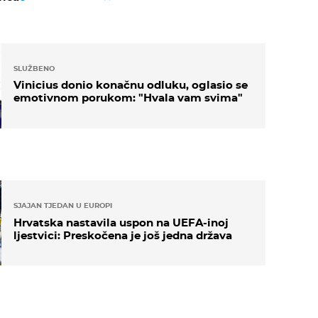
SLUŽBENO
Vinicius donio konačnu odluku, oglasio se
emotivnom porukom: "Hvala vam svima"
SJAJAN TJEDAN U EUROPI
Hrvatska nastavila uspon na UEFA-inoj
ljestvici: Preskočena je još jedna država