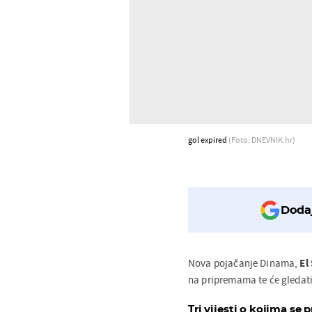
gol expired
(Foto: DNEVNIK.hr)
Dodaj
Nova pojačanje Dinama,
El
na pripremama te će gledati
Tri vijesti o kojima se p