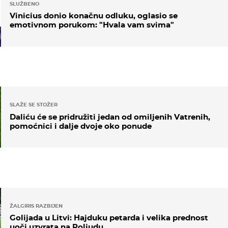
SLUŽBENO
Vinicius donio konačnu odluku, oglasio se
emotivnom porukom: "Hvala vam svima"
SLAŽE SE STOŽER
Daliću će se pridružiti jedan od omiljenih Vatrenih,
pomoćnici i dalje dvoje oko ponude
ŽALGIRIS RAZBIJEN
Golijada u Litvi: Hajduku petarda i velika prednost
uoči uzvrata na Poljudu