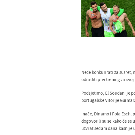
Neće konkurirati za susret, n
odraditi prvi trening za svoj
Podsjetimo, El Soudani je p
portugalske Vitorije Guimar
Inače, Dinamo i Fola Esch, p
dogovorili su se kako će se
uzvrat sedam dana kasnije 