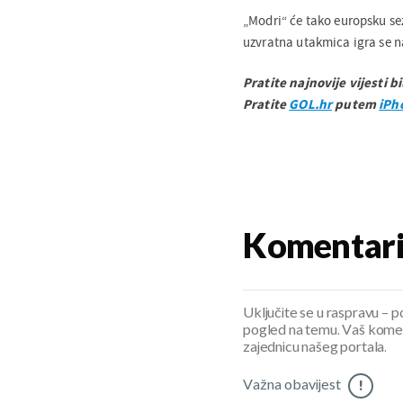
„Modri“ će tako europsku sez
uzvratna utakmica igra se n
Pratite najnovije vijesti b
Pratite
GOL.hr
putem
iPh
Komentar
Uključite se u raspravu – pod
pogled na temu. Vaš koment
zajednicu našeg portala.
Važna obavijest
!