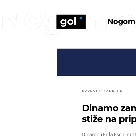
Nogome
Nogom
UZVRAT U ZAGREBU
Dinamo zami
stiže na pr
Dinamo i Fola Esch, prot