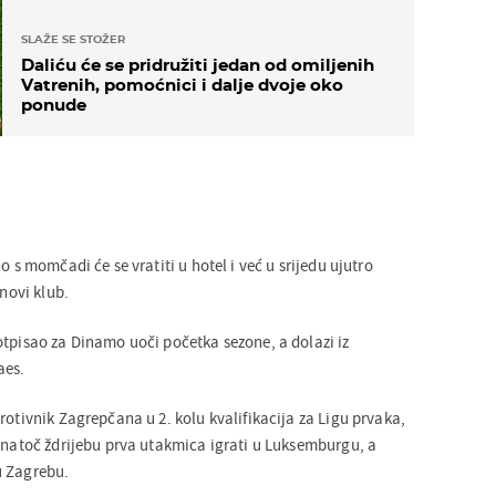
SLAŽE SE STOŽER
Daliću će se pridružiti jedan od omiljenih
Vatrenih, pomoćnici i dalje dvoje oko
ponude
o s momčadi će se vratiti u hotel i već u srijedu ujutro
 novi klub.
otpisao za Dinamo uoči početka sezone, a dolazi iz
aes.
rotivnik Zagrepčana u 2. kolu kvalifikacija za Ligu prvaka,
 unatoč ždrijebu prva utakmica igrati u Luksemburgu, a
u Zagrebu.