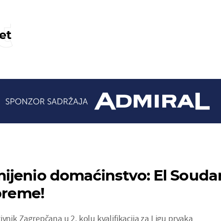
t
et
jenio domaćinstvo: El Souda
ipreme!
ivnik Zagrepčana u 2. kolu kvalifikacija za Ligu prvaka,