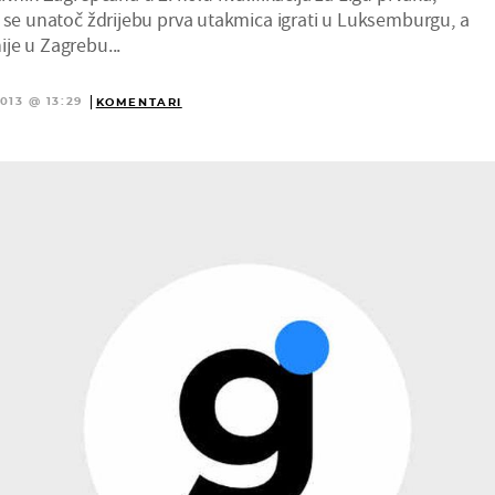
e se unatoč ždrijebu prva utakmica igrati u Luksemburgu, a
je u Zagrebu...
013 @ 13:29
KOMENTARI