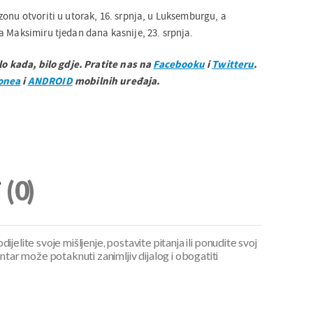
onu otvoriti u utorak, 16. srpnja, u Luksemburgu, a
a Maksimiru tjedan dana kasnije, 23. srpnja.
ilo kada, bilo gdje. Pratite nas na
Facebooku
i
Twitteru
.
onea
i
ANDROID
mobilnih uređaja.
i
(0)
ijelite svoje mišljenje, postavite pitanja ili ponudite svoj
ar može potaknuti zanimljiv dijalog i obogatiti