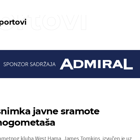
ortovi
sportovi
 snimka javne sramote
nogometaša
ometnog kluba West Hama, James Tomkins, izvučen je uz