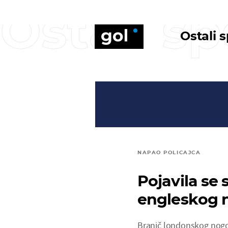
Ostali sp
Ostali 
NAPAO POLICAJCA
Pojavila se
engleskog 
Branič londonskog nog