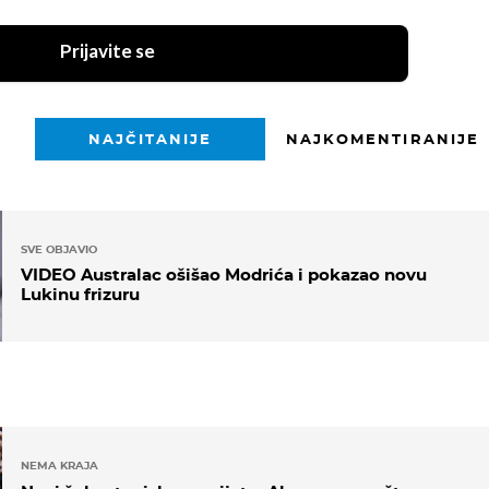
Prijavite se
NAJČITANIJE
NAJKOMENTIRANIJE
SVE OBJAVIO
VIDEO Australac ošišao Modrića i pokazao novu
Lukinu frizuru
NEMA KRAJA