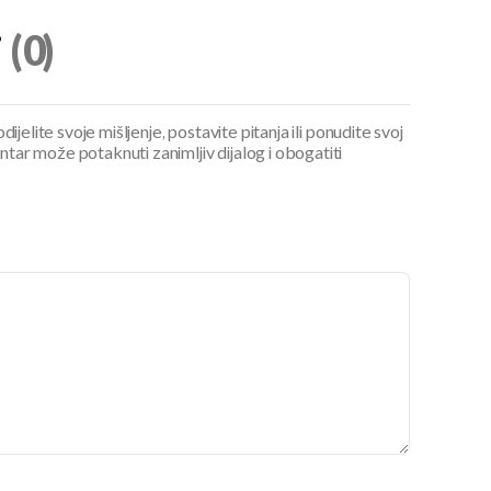
i
(0)
ijelite svoje mišljenje, postavite pitanja ili ponudite svoj
ar može potaknuti zanimljiv dijalog i obogatiti