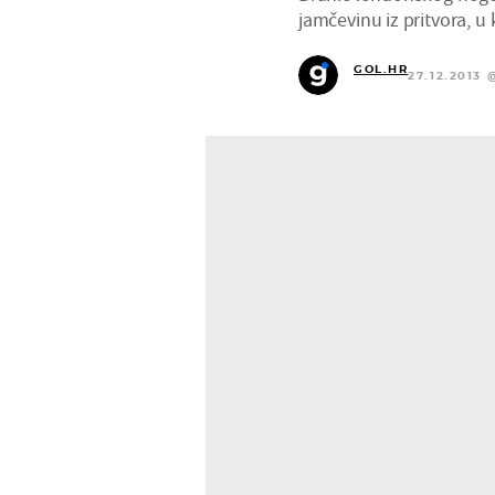
jamčevinu iz pritvora, u
GOL.HR
27.12.2013 