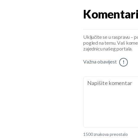
Komentar
Uključite se u raspravu – pod
pogled na temu. Vaš koment
zajednicu našeg portala.
Važna obavijest
!
1500 znakova preostalo