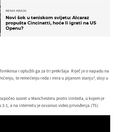
NEMA KRAJA
Novi šok u teniskom svijetu: Alcaraz
propušta Cincinatti, hoće li igrati na US
Openu?
Tomkinsa i optužili ga za tri prekršaja. Riječ je o napadu na
hićenju, te remećenju reda i mira u pijanom stanju", stoji u
 započeo susret u Manchesteru protiv Uniteda, u kojem je
-1, a na internetu je osvanuo video privođenja.(TS)