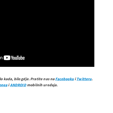
ilo kada, bilo gdje. Pratite nas na
Facebooku
i
Twitteru
.
onea
i
ANDROID
mobilnih uređaja.