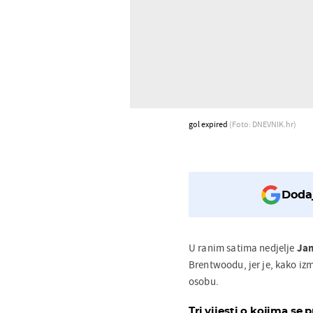
gol expired
(Foto: DNEVNIK.hr)
Dodaj
U ranim satima nedjelje
Jam
Brentwoodu, jer je, kako izm
osobu.
Tri vijesti o kojima se p