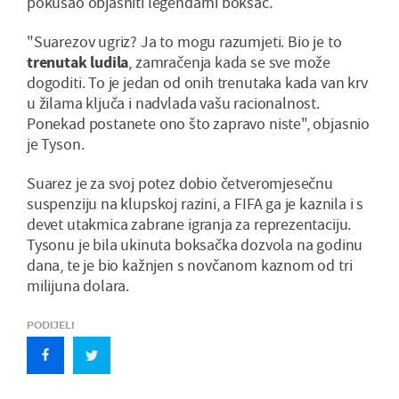
pokušao objasniti legendarni boksač.
"Suarezov ugriz? Ja to mogu razumjeti. Bio je to
trenutak ludila
, zamračenja kada se sve može
dogoditi. To je jedan od onih trenutaka kada van krv
u žilama ključa i nadvlada vašu racionalnost.
Ponekad postanete ono što zapravo niste", objasnio
je Tyson.
Suarez je za svoj potez dobio četveromjesečnu
suspenziju na klupskoj razini, a FIFA ga je kaznila i s
devet utakmica zabrane igranja za reprezentaciju.
Tysonu je bila ukinuta boksačka dozvola na godinu
dana, te je bio kažnjen s novčanom kaznom od tri
milijuna dolara.
PODIJELI