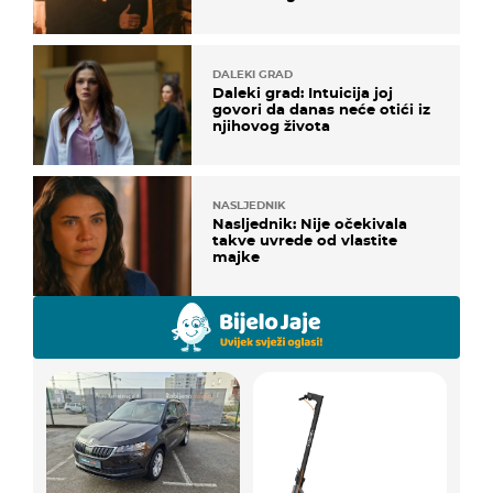
DALEKI GRAD
Daleki grad: Intuicija joj
govori da danas neće otići iz
njihovog života
NASLJEDNIK
Nasljednik: Nije očekivala
takve uvrede od vlastite
majke