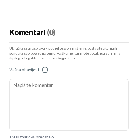
Komentari
(0)
Uključite se u raspravu – podijelite svoje mišljenje, postavite pitanja ili
ponudite svoj pogled na temu. Vaš komentar može potaknuti zanimljiv
dijalog i obogatiti zajednicu našeg portala.
Važna obavijest
!
1500 znakova preostalo