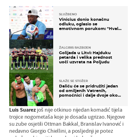
SLUŽBENO
Vinicius donio konačnu
odluku, oglasio se
emotivnom porukom: "Hvala
vam svima"
ŽALGIRIS RAZBIJEN
Golijada u Litvi: Hajduku
petarda i velika prednost
uoči uzvrata na Poljudu
SLAŽE SE STOŽER
Daliću će se pridružiti jedan
od omiljenih Vatrenih,
pomoćnici i dalje dvoje oko
ponude
Luis Suarez
još nije otkinuo nijedan komadić tijela
trojice nogometaša koje je dosada ugrizao. Njegove
su zube osjetili Ottman Bakkal, Branislav Ivanović i
nedavno Giorgio Chiellini, a posljednji je potez