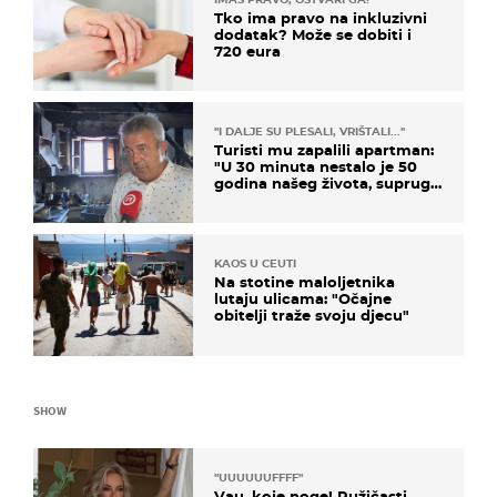
Tko ima pravo na inkluzivni
dodatak? Može se dobiti i
720 eura
"I DALJE SU PLESALI, VRIŠTALI..."
Turisti mu zapalili apartman:
"U 30 minuta nestalo je 50
godina našeg života, supruga
i ja ne možemo oka sklopiti"
KAOS U CEUTI
Na stotine maloljetnika
lutaju ulicama: "Očajne
obitelji traže svoju djecu"
SHOW
"UUUUUUFFFF"
Vau, koje noge! Ružičasti