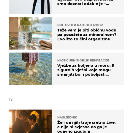
smo doznati odakle je –
košta samo 18 eura
NIJE UVIJEK NAJBOLJI IZBOR
Teže vam je piti običnu vodu
pa posežete za mineralnom?
Evo što to čini organizmu
NAJSIGURNIJI OBLIK REKREACIJE
Vježbe za koljeno u moru: 5
sigurnih vježbi koje mogu
smanjiti bol i poboljšati
pokretljivost
TV
NASLJEDNIK
Želi da njih troje sretno žive,
a nije ni svjesna da ga je
odavno izgubila