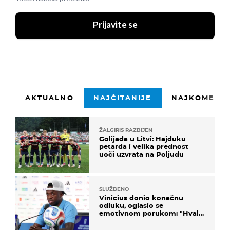
Prijavite se
AKTUALNO
NAJČITANIJE
NAJKOMENTI
ŽALGIRIS RAZBIJEN
Golijada u Litvi: Hajduku
petarda i velika prednost
uoči uzvrata na Poljudu
SLUŽBENO
Vinicius donio konačnu
odluku, oglasio se
emotivnom porukom: "Hvala
vam svima"