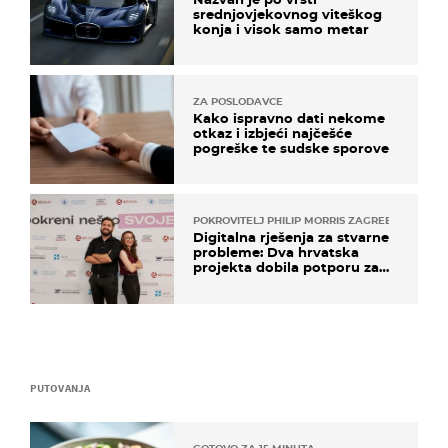
srednjovjekovnog viteškog
konja i visok samo metar
ZA POSLODAVCE
Kako ispravno dati nekome
otkaz i izbjeći najčešće
pogreške te sudske sporove
POKROVITELJ PHILIP MORRIS ZAGREB
Digitalna rješenja za stvarne
probleme: Dva hrvatska
projekta dobila potporu za
razvoj
PUTOVANJA