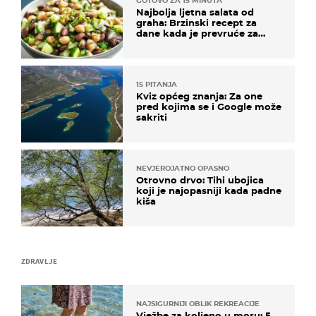
GOTOVO ZA 15 MINUTA
Najbolja ljetna salata od
graha: Brzinski recept za
dane kada je prevruće za
kuhanje
15 PITANJA
Kviz općeg znanja: Za one
pred kojima se i Google može
sakriti
NEVJEROJATNO OPASNO
Otrovno drvo: Tihi ubojica
koji je najopasniji kada padne
kiša
ZDRAVLJE
NAJSIGURNIJI OBLIK REKREACIJE
Vježbe za koljeno u moru: 5