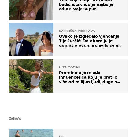
badić istaknuo je najbolje
adute Maje Šuput
RASKOŠNA PROSLAVA
Ovako je izgledalo vjenčanje
Tije Jurčić: Do oltara ju je
dopratio očuh, a slavilo se uz
Olivera i Rozgu
U 27. GODINI
Preminula je mlada
influencerica koju je pratilo
više od milijun ljudi, dugo se
borila s opakom bolesti
ZABAVA
LOL