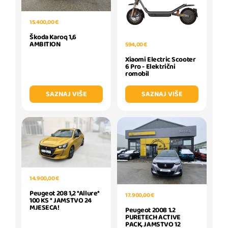
15.400,00 €
Škoda Karoq 1,6
AMBITION
594,00 €
Xiaomi Electric Scooter
6 Pro - Električni
romobil
SAZNAJ VIŠE
SAZNAJ VIŠE
14.900,00 €
Peugeot 208 1,2 *Allure*
17.900,00 €
100 KS * JAMSTVO 24
MJESECA!
Peugeot 2008 1.2
PURETECH ACTIVE
PACK, JAMSTVO 12