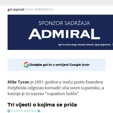
gol expired
(Foto: DNEVNIK.hr)
Dodajte gol.hr u omiljeni Google izvor
Mike Tyson
je 1997. godine u meču protiv Evandera
Holyfielda odgrizao komadić uha svom suparniku, a
kasnije je to nazvao "napadom ludila".
Tri vijesti o kojima se priča