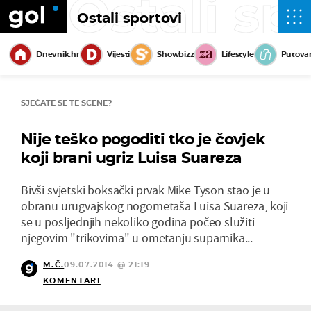
Ostali sp
Ostali sportovi
Dnevnik.hr
Vijesti
Showbizz
Lifestyle
Putova
SJEĆATE SE TE SCENE?
Nije teško pogoditi tko je čovjek
koji brani ugriz Luisa Suareza
Bivši svjetski boksački prvak Mike Tyson stao je u
obranu urugvajskog nogometaša Luisa Suareza, koji
se u posljednjih nekoliko godina počeo služiti
njegovim "trikovima" u ometanju suparnika...
M.Č.
09.07.2014 @ 21:19
KOMENTARI