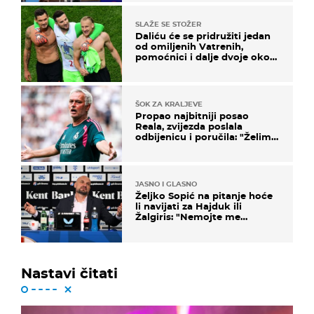
SLAŽE SE STOŽER
Daliću će se pridružiti jedan
od omiljenih Vatrenih,
pomoćnici i dalje dvoje oko
ponude
ŠOK ZA KRALJEVE
Propao najbitniji posao
Reala, zvijezda poslala
odbijenicu i poručila: "Želim
u Barcelonu"
JASNO I GLASNO
Željko Sopić na pitanje hoće
li navijati za Hajduk ili
Žalgiris: "Nemojte me
vrijeđati"
Nastavi čitati