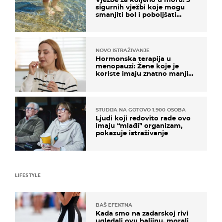
sigurnih vježbi koje mogu
smanjiti bol i poboljšati
pokretljivost
NOVO ISTRAŽIVANJE
Hormonska terapija u
menopauzi: Žene koje je
koriste imaju znatno manji
rizik od ovoga
STUDIJA NA GOTOVO 1.900 OSOBA
Ljudi koji redovito rade ovo
imaju “mlađi” organizam,
pokazuje istraživanje
LIFESTYLE
BAŠ EFEKTNA
Kada smo na zadarskoj rivi
ugledali ovu haljinu, morali