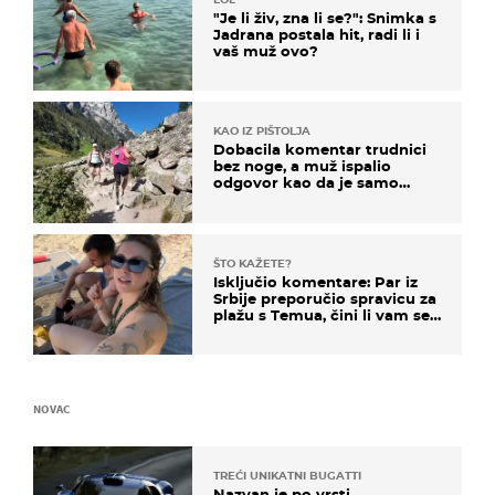
"Je li živ, zna li se?": Snimka s
Jadrana postala hit, radi li i
vaš muž ovo?
KAO IZ PIŠTOLJA
Dobacila komentar trudnici
bez noge, a muž ispalio
odgovor kao da je samo
čekao…
ŠTO KAŽETE?
Isključio komentare: Par iz
Srbije preporučio spravicu za
plažu s Temua, čini li vam se
ovo sigurnim?
NOVAC
TREĆI UNIKATNI BUGATTI
Nazvan je po vrsti