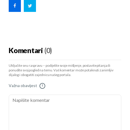
Komentari
(0)
Uključite se u raspravu – podijelite svoje mišljenje, postavite pitanja ili
ponudite svoj pogled na temu. Vaš komentar može potaknuti zanimljiv
dijalog i obogatiti zajednicu našeg portala.
Važna obavijest
!