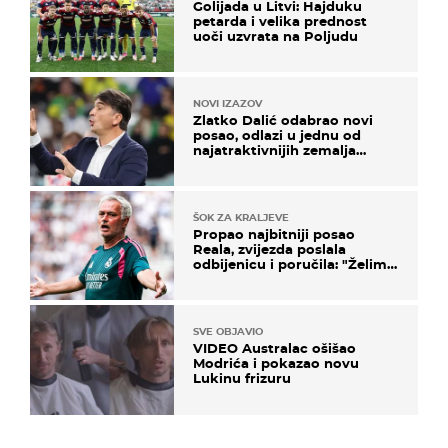
Golijada u Litvi: Hajduku
petarda i velika prednost
uoči uzvrata na Poljudu
NOVI IZAZOV
Zlatko Dalić odabrao novi
posao, odlazi u jednu od
najatraktivnijih zemalja
svijeta
ŠOK ZA KRALJEVE
Propao najbitniji posao
Reala, zvijezda poslala
odbijenicu i poručila: "Želim
u Barcelonu"
SVE OBJAVIO
VIDEO Australac ošišao
Modrića i pokazao novu
Lukinu frizuru