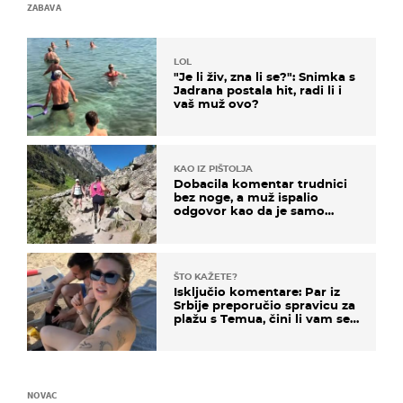
ZABAVA
LOL
"Je li živ, zna li se?": Snimka s
Jadrana postala hit, radi li i
vaš muž ovo?
KAO IZ PIŠTOLJA
Dobacila komentar trudnici
bez noge, a muž ispalio
odgovor kao da je samo
čekao…
ŠTO KAŽETE?
Isključio komentare: Par iz
Srbije preporučio spravicu za
plažu s Temua, čini li vam se
ovo sigurnim?
NOVAC