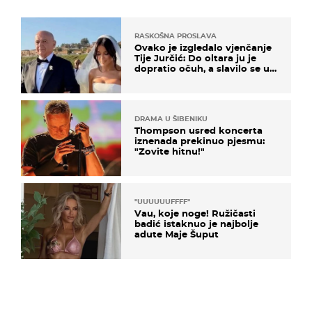
RASKOŠNA PROSLAVA
Ovako je izgledalo vjenčanje
Tije Jurčić: Do oltara ju je
dopratio očuh, a slavilo se uz
Olivera i Rozgu
DRAMA U ŠIBENIKU
Thompson usred koncerta
iznenada prekinuo pjesmu:
"Zovite hitnu!"
"UUUUUUFFFF"
Vau, koje noge! Ružičasti
badić istaknuo je najbolje
adute Maje Šuput