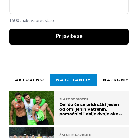
1500 znakova preostalo
Prijavite se
AKTUALNO
NAJČITANIJE
NAJKOMENTI
SLAŽE SE STOŽER
Daliću će se pridružiti jedan
od omiljenih Vatrenih,
pomoćnici i dalje dvoje oko
ponude
ŽALGIRIS RAZBIJEN