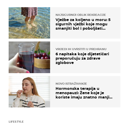
NAJSIGURNIJI OBLIK REKREACIJE
Vježbe za koljeno u moru: 5
sigurnih vježbi koje mogu
smanjiti bol i poboljšati
pokretljivost
VRIJEDI IH UVRSTITI U PREHRANU
6 napitaka koje dijetetičari
preporučuju za zdrave
zglobove
NOVO ISTRAŽIVANJE
Hormonska terapija u
menopauzi: Žene koje je
koriste imaju znatno manji
rizik od ovoga
LIFESTYLE