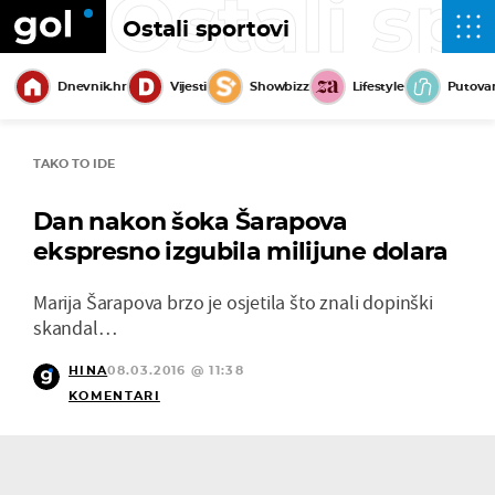
Ostali sp
Ostali sportovi
Dnevnik.hr
Vijesti
Showbizz
Lifestyle
Putova
TAKO TO IDE
Dan nakon šoka Šarapova
ekspresno izgubila milijune dolara
Marija Šarapova brzo je osjetila što znali dopinški
skandal…
HINA
08.03.2016 @ 11:38
KOMENTARI