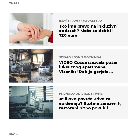
VIJESTI
IMAŠ PRAVO, OSTVARI GA!
Tko ima pravo na inkluzivni
dodatak? Može se dobiti i
720 eura
STIGAO I ŠOK S BOOKINGA
VIDEO Gošća izazvala požar
luksuznog apartmana.
Vlasnik: "Dok je gorjelo,
smijali su se, pili i pokazivali
mi srednji prst"
KRENULO OD BRZE HRANE
Je li ovo povrće krivo za
epidemiju? Stotine zaraženih,
restorani hitno povukli
proizvod
SHOW