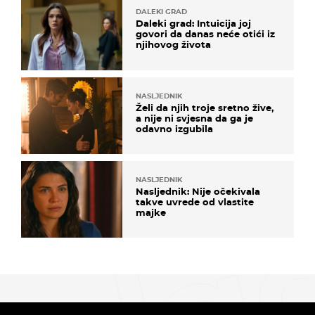
DALEKI GRAD
Daleki grad: Intuicija joj
govori da danas neće otići iz
njihovog života
NASLJEDNIK
Želi da njih troje sretno žive,
a nije ni svjesna da ga je
odavno izgubila
NASLJEDNIK
Nasljednik: Nije očekivala
takve uvrede od vlastite
majke