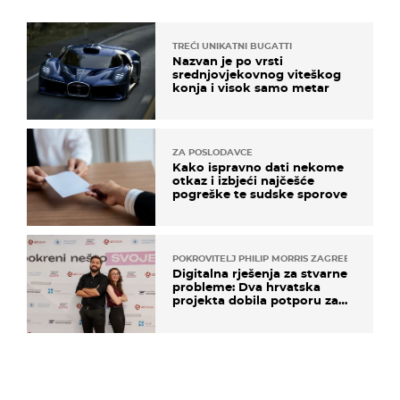
TREĆI UNIKATNI BUGATTI
Nazvan je po vrsti
srednjovjekovnog viteškog
konja i visok samo metar
ZA POSLODAVCE
Kako ispravno dati nekome
otkaz i izbjeći najčešće
pogreške te sudske sporove
POKROVITELJ PHILIP MORRIS ZAGREB
Digitalna rješenja za stvarne
probleme: Dva hrvatska
projekta dobila potporu za
razvoj