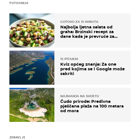
PUTOVANJA
GOTOVO ZA 15 MINUTA
Najbolja ljetna salata od
graha: Brzinski recept za
dane kada je prevruće za
kuhanje
15 PITANJA
Kviz općeg znanja: Za one
pred kojima se i Google može
sakriti
NAJMANJA NA SVIJETU
Čudo prirode: Predivna
pješčana plaža na 100 metara
od mora
ZDRAVLJE