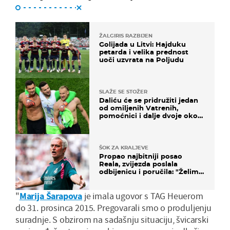
ŽALGIRIS RAZBIJEN
Golijada u Litvi: Hajduku
petarda i velika prednost
uoči uzvrata na Poljudu
SLAŽE SE STOŽER
Daliću će se pridružiti jedan
od omiljenih Vatrenih,
pomoćnici i dalje dvoje oko
ponude
ŠOK ZA KRALJEVE
Propao najbitniji posao
Reala, zvijezda poslala
odbijenicu i poručila: "Želim
u Barcelonu"
"
Marija Šarapova
je imala ugovor s TAG Heuerom
do 31. prosinca 2015. Pregovarali smo o produljenju
suradnje. S obzirom na sadašnju situaciju, švicarski