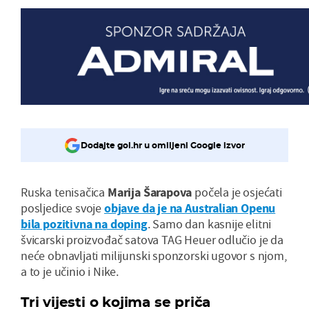
Dodajte gol.hr u omiljeni Google izvor
Ruska tenisačica
Marija Šarapova
počela je osjećati
posljedice svoje
objave da je na Australian Openu
bila pozitivna na doping
. Samo dan kasnije elitni
švicarski proizvođač satova TAG Heuer odlučio je da
neće obnavljati milijunski sponzorski ugovor s njom,
a to je učinio i Nike.
Tri vijesti o kojima se priča