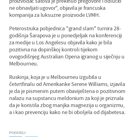
proizvođač satova je prekinuo pregovore i odlučio
ne obnavljati ugovor", objavila je francuska
kompanija za luksuzne proizvode LVMH.
Peterostruka pobjednica "grand slam" turnira 28-
godišnja Šarapova je u ponedjeljak na konferenciji
za medije u Los Angelesu objavila kako je bila
pozitivna na dopinškoj kontroli tijekom
ovogodišnjeg Australian Opena igranog u siječnju u
Melbourneu.
Ruskinja, koja je u Melbourneu izgubila u
četvrtfinalu od Amerikanke Serene Williams, izjavila
je da je pismenim putem obaviještena o pozitivnom
nalazu na supstancu meldonium za koji je priznala
da je koristila zbog manjka magnezija u organizmu,
a i kao prevenciju kako ne bi oboljela od dijabetesa.
PODIJELI