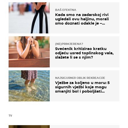
BAŠ EFEKTNA
Kada smo na zadarskoj rivi
ugledali ovu haljinu, morali
smo doznati odakle je –
košta samo 18 eura
(NE)PRIMJERENA?
Svećenik kritizirao kratku
odjeću usred toplinskog vala,
slažete li se s njim?
NAJSIGURNIJI OBLIK REKREACIJE
Vježbe za koljeno u moru: 5
sigurnih vježbi koje mogu
smanjiti bol i poboljšati
pokretljivost
TV