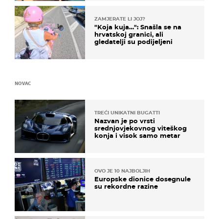
ZAMJERATE LI JOJ?
"Koja kuja…": Snašla se na
hrvatskoj granici, ali
gledatelji su podijeljeni
NOVAC
TREĆI UNIKATNI BUGATTI
Nazvan je po vrsti
srednjovjekovnog viteškog
konja i visok samo metar
OVO JE 10 NAJBOLJIH
Europske dionice dosegnule
su rekordne razine