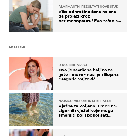
ALARMANTNI REZULTATI NOVE STUDIJE
Više od trećine žena ne zna
da prolazi kroz
perimenopauzu! Evo zašto su
simptomi toliko zbunjujući
LIFESTYLE
U NOJ NIJE VRUĆE
Ovo je savršena haljina za
ljeto i more - nosi je i Bojana
Gregorić Vejzović
NAJSIGURNIJI OBLIK REKREACIJE
Vježbe za koljeno u moru: 5
sigurnih vježbi koje mogu
smanjiti bol i poboljšati
pokretljivost