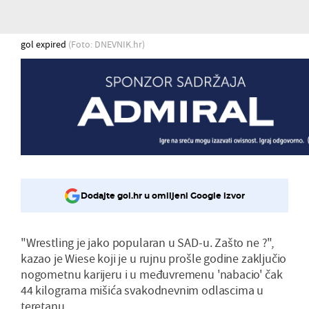
gol expired
(Foto: DNEVNIK.hr)
Dodajte gol.hr u omiljeni Google izvor
"Wrestling je jako popularan u SAD-u. Zašto ne ?",
kazao je Wiese koji je u rujnu prošle godine zaključio
nogometnu karijeru i u međuvremenu 'nabacio' čak
44 kilograma mišića svakodnevnim odlascima u
teretanu.