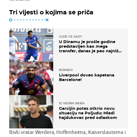
Tri vijesti o kojima se priča
GDJE ĆE SAD?
U Dinamu je prošle godine
predstavljen kao mega
transfer, danas je pao najniže
u karijeri
BOMBA!
Liverpool doveo kapetana
Barcelone!
IZ VEDRA NEBA
Garcijin potez otkrio novu
situaciju na Poljudu: Mladi
hajdukovac pred odlaskom
Bivši vratar Werdera, Hoffenheima, Kaiserslauterna i