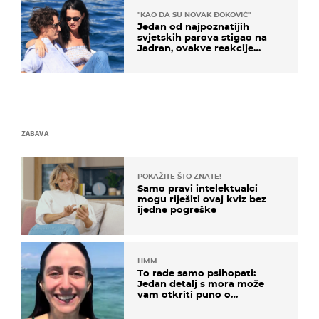
"KAO DA SU NOVAK ĐOKOVIĆ"
Jedan od najpoznatijih
svjetskih parova stigao na
Jadran, ovakve reakcije
vjerojatno nisu očekivali
ZABAVA
POKAŽITE ŠTO ZNATE!
Samo pravi intelektualci
mogu riješiti ovaj kviz bez
ijedne pogreške
HMM…
To rade samo psihopati:
Jedan detalj s mora može
vam otkriti puno o
prijateljima