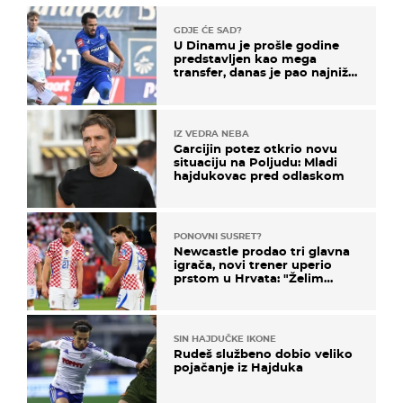
GDJE ĆE SAD?
U Dinamu je prošle godine
predstavljen kao mega
transfer, danas je pao najniže
u karijeri
IZ VEDRA NEBA
Garcijin potez otkrio novu
situaciju na Poljudu: Mladi
hajdukovac pred odlaskom
PONOVNI SUSRET?
Newcastle prodao tri glavna
igrača, novi trener uperio
prstom u Hrvata: "Želim
njega!"
SIN HAJDUČKE IKONE
Rudeš službeno dobio veliko
pojačanje iz Hajduka