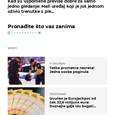
Kad su uspomene previše dobre za samo
jedno gledanje: Mali uređaj koji je još jednom
oživio trenutke s ple...
Pronađite što vas zanima
VIJESTI
U ZAGORJU
Teška prometna nesreća!
Jedna osoba poginula
ČESTITAMO!
Izvučen je Eurojackpot od
čak 32,6 milijuna eura:
Doznajte gdje idu bogati
dobitci u Hrvatskoj