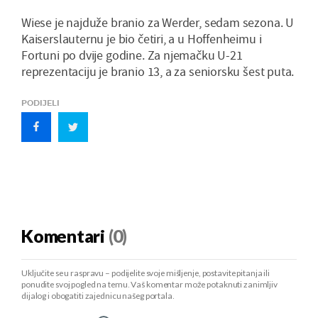
Wiese je najduže branio za Werder, sedam sezona. U
Kaiserslauternu je bio četiri, a u Hoffenheimu i
Fortuni po dvije godine. Za njemačku U-21
reprezentaciju je branio 13, a za seniorsku šest puta.
PODIJELI
Komentari
(0)
Uključite se u raspravu – podijelite svoje mišljenje, postavite pitanja ili
ponudite svoj pogled na temu. Vaš komentar može potaknuti zanimljiv
dijalog i obogatiti zajednicu našeg portala.