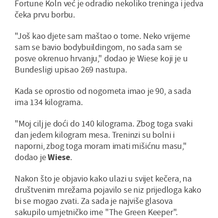
Fortune Koln već je odradio nekoliko treninga i jedva
čeka prvu borbu.
"Još kao djete sam maštao o tome. Neko vrijeme
sam se bavio bodybuildingom, no sada sam se
posve okrenuo hrvanju," dodao je Wiese koji je u
Bundesligi upisao 269 nastupa.
Kada se oprostio od nogometa imao je 90, a sada
ima 134 kilograma.
"Moj cilj je doći do 140 kilograma. Zbog toga svaki
dan jedem kilogram mesa. Treninzi su bolni i
naporni, zbog toga moram imati mišićnu masu,"
dodao je
Wiese
.
Nakon što je objavio kako ulazi u svijet kečera, na
društvenim mrežama pojavilo se niz prijedloga kako
bi se mogao zvati. Za sada je najviše glasova
sakupilo umjetničko ime "The Green Keeper".