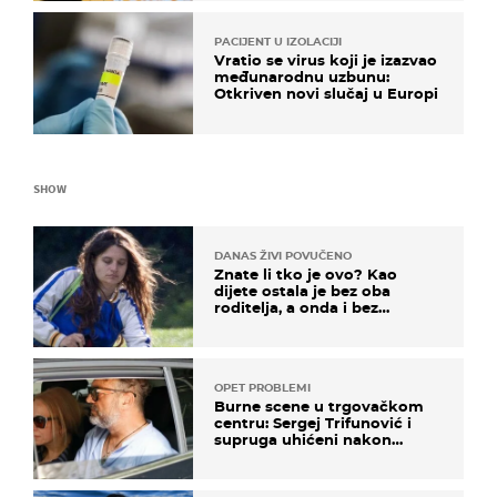
PACIJENT U IZOLACIJI
Vratio se virus koji je izazvao
međunarodnu uzbunu:
Otkriven novi slučaj u Europi
SHOW
DANAS ŽIVI POVUČENO
Znate li tko je ovo? Kao
dijete ostala je bez oba
roditelja, a onda i bez
milijuna koje je trebala
naslijediti
OPET PROBLEMI
Burne scene u trgovačkom
centru: Sergej Trifunović i
supruga uhićeni nakon
svađe!