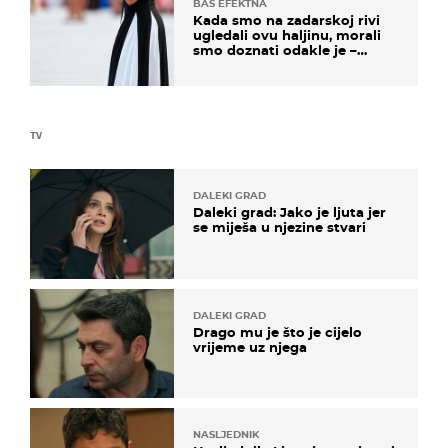
BAŠ EFEKTNA
Kada smo na zadarskoj rivi
ugledali ovu haljinu, morali
smo doznati odakle je –
košta samo 18 eura
TV
DALEKI GRAD
Daleki grad: Jako je ljuta jer
se miješa u njezine stvari
DALEKI GRAD
Drago mu je što je cijelo
vrijeme uz njega
NASLJEDNIK