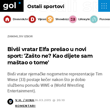
Ostali sp
Ostali sportovi
Dnevnik.hr
Vijesti
Showbizz
Lifestyle
Putova
ZANIMLJIV IZBOR
Bivši vratar Elfa prešao u novi
sport: 'Zašto ne? Kao dijete sam
maštao o tome'
Bivši vratar njemačke nogometne reprezentacije Tim
Wiese (33) postaje kečer nakon što je dobio
službenu ponudu WWE-a (World Wrestling
Entertainment).
V.H. / HINA
26.03.2015 @ 20:10
KOMENTARI