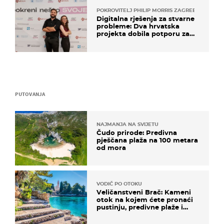
POKROVITELJ PHILIP MORRIS ZAGREB
Digitalna rješenja za stvarne
probleme: Dva hrvatska
projekta dobila potporu za
razvoj
PUTOVANJA
NAJMANJA NA SVIJETU
Čudo prirode: Predivna
pješčana plaža na 100 metara
od mora
VODIČ PO OTOKU
Veličanstveni Brač: Kameni
otok na kojem ćete pronaći
pustinju, predivne plaže i
uzbudljivu hranu