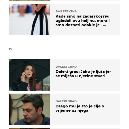
BAŠ EFEKTNA
Kada smo na zadarskoj rivi
ugledali ovu haljinu, morali
smo doznati odakle je –
košta samo 18 eura
TV
DALEKI GRAD
Daleki grad: Jako je ljuta jer
se miješa u njezine stvari
DALEKI GRAD
Drago mu je što je cijelo
vrijeme uz njega