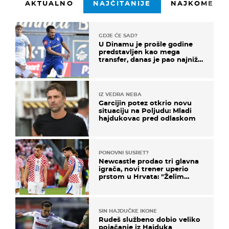
AKTUALNO
NAJČITANIJE
NAJKOMENTI
GDJE ĆE SAD?
U Dinamu je prošle godine
predstavljen kao mega
transfer, danas je pao najniže
u karijeri
IZ VEDRA NEBA
Garcijin potez otkrio novu
situaciju na Poljudu: Mladi
hajdukovac pred odlaskom
PONOVNI SUSRET?
Newcastle prodao tri glavna
igrača, novi trener uperio
prstom u Hrvata: "Želim
njega!"
SIN HAJDUČKE IKONE
Rudeš službeno dobio veliko
pojačanje iz Hajduka