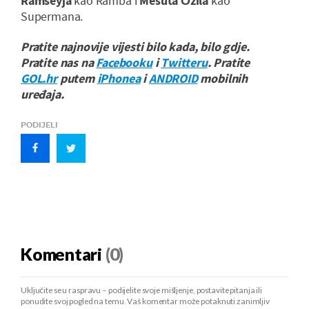
Ramseyja
kao Ramba i
Mesuta Özila
kao
Supermana.
Pratite najnovije vijesti bilo kada, bilo gdje.
Pratite nas na
Facebooku
i
Twitteru
. Pratite
GOL.hr
putem
iPhonea
i
ANDROID
mobilnih
uređaja.
PODIJELI
Komentari
(0)
Uključite se u raspravu – podijelite svoje mišljenje, postavite pitanja ili
ponudite svoj pogled na temu. Vaš komentar može potaknuti zanimljiv