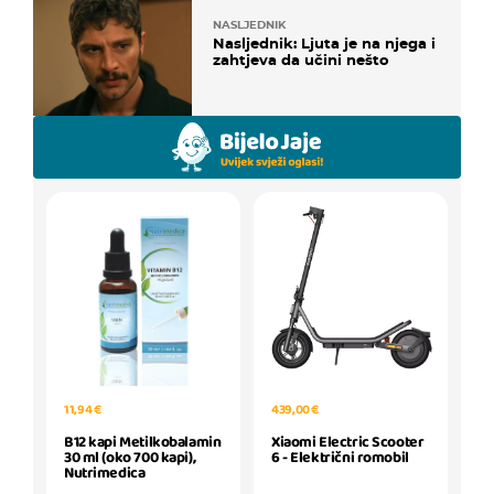
NASLJEDNIK
Nasljednik: Ljuta je na njega i
zahtjeva da učini nešto
11,94 €
439,00 €
B12 kapi Metilkobalamin
Xiaomi Electric Scooter
30 ml (oko 700 kapi),
6 - Električni romobil
Nutrimedica