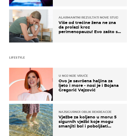
ALARMANTNI REZULTATI NOVE STUDIJE
Više od trećine žena ne zna
da prolazi kroz
perimenopauzu! Evo zašto su
simptomi toliko zbunjujući
LIFESTYLE
U NOJ NIJE VRUĆE
Ovo je savršena haljina za
ljeto i more - nosi je i Bojana
Gregorić Vejzović
NAJSIGURNIJI OBLIK REKREACIJE
Vježbe za koljeno u moru: 5
sigurnih vježbi koje mogu
smanjiti bol i poboljšati
pokretljivost