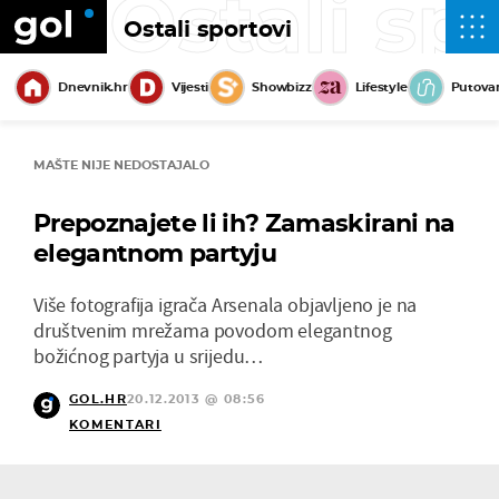
Ostali sp
Ostali sportovi
Dnevnik.hr
Vijesti
Showbizz
Lifestyle
Putova
MAŠTE NIJE NEDOSTAJALO
Prepoznajete li ih? Zamaskirani na
elegantnom partyju
Više fotografija igrača Arsenala objavljeno je na
društvenim mrežama povodom elegantnog
božićnog partyja u srijedu…
GOL.HR
20.12.2013 @ 08:56
KOMENTARI