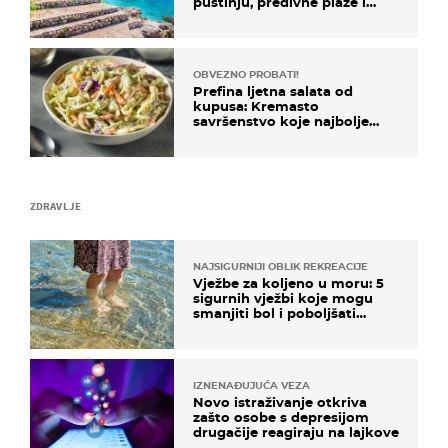
pustinju, predivne plaže i
uzbudljivu hranu
OBVEZNO PROBATI!
Prefina ljetna salata od
kupusa: Kremasto
savršenstvo koje najbolje
paše uz pečeno meso
ZDRAVLJE
NAJSIGURNIJI OBLIK REKREACIJE
Vježbe za koljeno u moru: 5
sigurnih vježbi koje mogu
smanjiti bol i poboljšati
pokretljivost
IZNENAĐUJUĆA VEZA
Novo istraživanje otkriva
zašto osobe s depresijom
drugačije reagiraju na lajkove