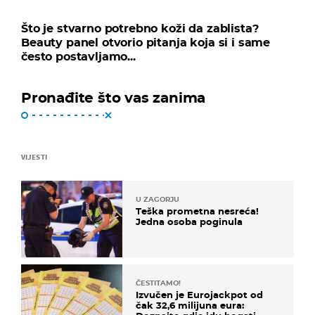
Što je stvarno potrebno koži da zablista?
Beauty panel otvorio pitanja koja si i same
često postavljamo...
Pronađite što vas zanima
VIJESTI
U ZAGORJU
Teška prometna nesreća!
Jedna osoba poginula
ČESTITAMO!
Izvučen je Eurojackpot od
čak 32,6 milijuna eura: