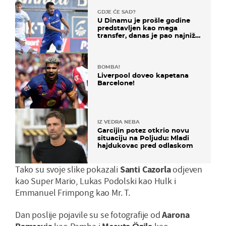
GDJE ĆE SAD?
U Dinamu je prošle godine
predstavljen kao mega
transfer, danas je pao najniže
u karijeri
BOMBA!
Liverpool doveo kapetana
Barcelone!
IZ VEDRA NEBA
Garcijin potez otkrio novu
situaciju na Poljudu: Mladi
hajdukovac pred odlaskom
Tako su svoje slike pokazali
Santi Cazorla
odjeven
kao Super Mario, Lukas Podolski kao Hulk i
Emmanuel Frimpong kao Mr. T.
Dan poslije pojavile su se fotografije od
Aarona