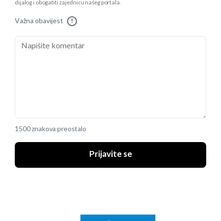
dijalog i obogatiti zajednicu našeg portala.
Važna obavijest
!
1500 znakova preostalo
Prijavite se