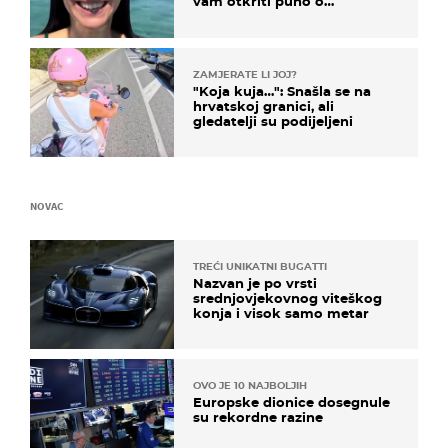
vam otkriti puno o
prijateljima
ZAMJERATE LI JOJ?
"Koja kuja…": Snašla se na
hrvatskoj granici, ali
gledatelji su podijeljeni
NOVAC
TREĆI UNIKATNI BUGATTI
Nazvan je po vrsti
srednjovjekovnog viteškog
konja i visok samo metar
OVO JE 10 NAJBOLJIH
Europske dionice dosegnule
su rekordne razine