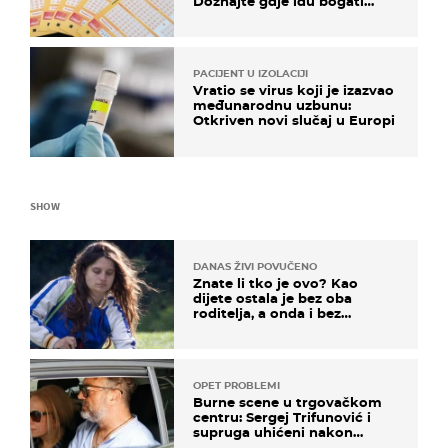
Doznajte gdje idu bogati
dobitci u Hrvatskoj
PACIJENT U IZOLACIJI
Vratio se virus koji je izazvao
međunarodnu uzbunu:
Otkriven novi slučaj u Europi
SHOW
DANAS ŽIVI POVUČENO
Znate li tko je ovo? Kao
dijete ostala je bez oba
roditelja, a onda i bez
milijuna koje je trebala
naslijediti
OPET PROBLEMI
Burne scene u trgovačkom
centru: Sergej Trifunović i
supruga uhićeni nakon
svađe!