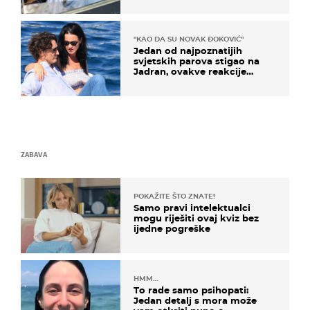
"KAO DA SU NOVAK ĐOKOVIĆ"
Jedan od najpoznatijih
svjetskih parova stigao na
Jadran, ovakve reakcije
vjerojatno nisu očekivali
ZABAVA
POKAŽITE ŠTO ZNATE!
Samo pravi intelektualci
mogu riješiti ovaj kviz bez
ijedne pogreške
HMM…
To rade samo psihopati:
Jedan detalj s mora može