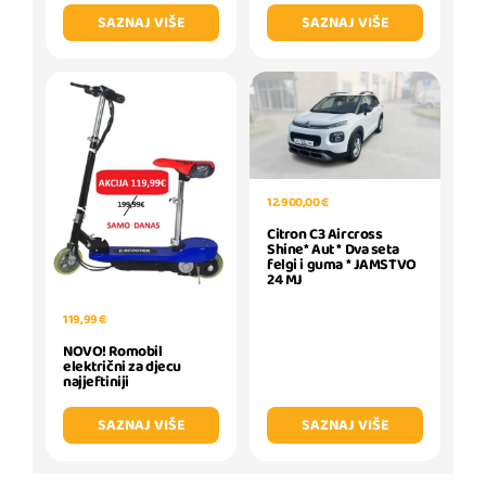
SAZNAJ VIŠE
SAZNAJ VIŠE
12.900,00 €
Citron C3 Aircross
Shine* Aut * Dva seta
felgi i guma * JAMSTVO
24 MJ
119,99 €
NOVO! Romobil
električni za djecu
najjeftiniji
SAZNAJ VIŠE
SAZNAJ VIŠE