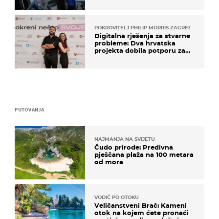
POKROVITELJ PHILIP MORRIS ZAGREB
Digitalna rješenja za stvarne
probleme: Dva hrvatska
projekta dobila potporu za
razvoj
PUTOVANJA
NAJMANJA NA SVIJETU
Čudo prirode: Predivna
pješčana plaža na 100 metara
od mora
VODIČ PO OTOKU
Veličanstveni Brač: Kameni
otok na kojem ćete pronaći