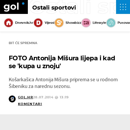
Ostali sp
Ostali sportovi
Dnevnik.hr
Vijesti
Showbizz
Lifestyle
Putova
BIT ĆE SPREMNA
FOTO Antonija Mišura lijepa i kad
se 'kupa u znoju'
Košarkašica Antonija Mišura priprema se u rodnom
Šibeniku za narednu sezonu.
GOL.HR
28.07.2014 @ 13:19
KOMENTARI