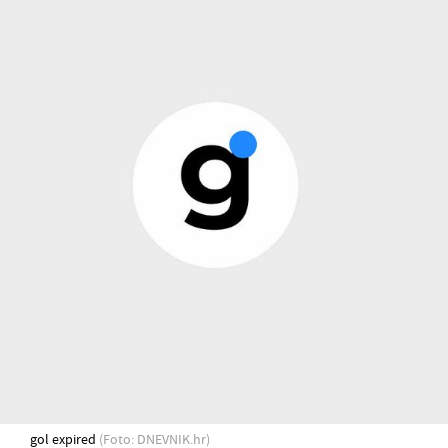
gol expired
(Foto: DNEVNIK.hr)