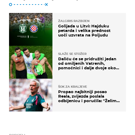
ŽALGIRIS RAZBIJEN
Golijada u Litvi: Hajduku
petarda i velika prednost
uoči uzvrata na Poljudu
SLAŽE SE STOŽER
Daliću će se pridružiti jedan
od omiljenih Vatrenih,
pomoćnici i dalje dvoje oko
ponude
ŠOK ZA KRALJEVE
Propao najbitniji posao
Reala, zvijezda poslala
odbijenicu i poručila: "Želim
u Barcelonu"