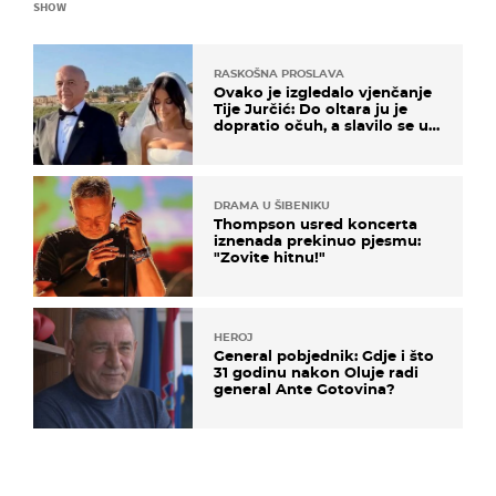
SHOW
RASKOŠNA PROSLAVA
Ovako je izgledalo vjenčanje
Tije Jurčić: Do oltara ju je
dopratio očuh, a slavilo se uz
Olivera i Rozgu
DRAMA U ŠIBENIKU
Thompson usred koncerta
iznenada prekinuo pjesmu:
"Zovite hitnu!"
HEROJ
General pobjednik: Gdje i što
31 godinu nakon Oluje radi
general Ante Gotovina?