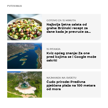
PUTOVANJA
GOTOVO ZA 15 MINUTA
Najbolja ljetna salata od
graha: Brzinski recept za
dane kada je prevruće za
kuhanje
15 PITANJA
Kviz općeg znanja: Za one
pred kojima se i Google može
sakriti
NAJMANJA NA SVIJETU
Čudo prirode: Predivna
pješčana plaža na 100 metara
od mora