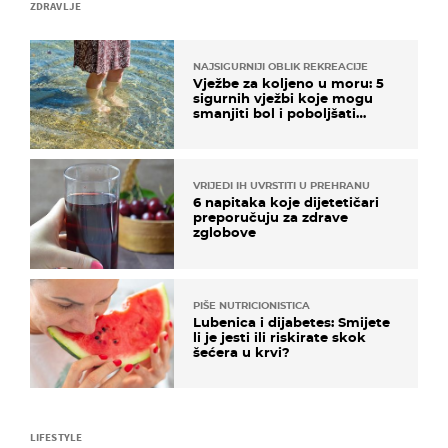
ZDRAVLJE
NAJSIGURNIJI OBLIK REKREACIJE
Vježbe za koljeno u moru: 5
sigurnih vježbi koje mogu
smanjiti bol i poboljšati
pokretljivost
VRIJEDI IH UVRSTITI U PREHRANU
6 napitaka koje dijetetičari
preporučuju za zdrave
zglobove
PIŠE NUTRICIONISTICA
Lubenica i dijabetes: Smijete
li je jesti ili riskirate skok
šećera u krvi?
LIFESTYLE