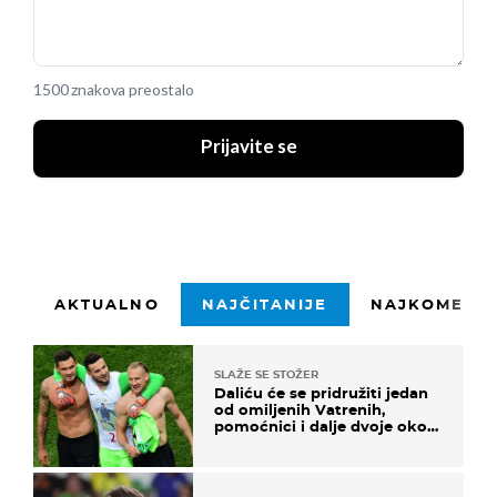
1500 znakova preostalo
Prijavite se
AKTUALNO
NAJČITANIJE
NAJKOMENTI
SLAŽE SE STOŽER
Daliću će se pridružiti jedan
od omiljenih Vatrenih,
pomoćnici i dalje dvoje oko
ponude