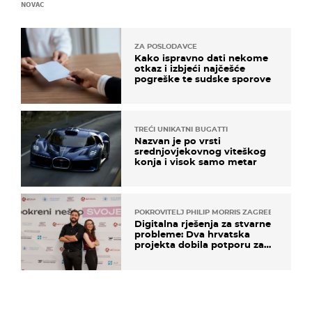
NOVAC
ZA POSLODAVCE
Kako ispravno dati nekome
otkaz i izbjeći najčešće
pogreške te sudske sporove
TREĆI UNIKATNI BUGATTI
Nazvan je po vrsti
srednjovjekovnog viteškog
konja i visok samo metar
POKROVITELJ PHILIP MORRIS ZAGREB
Digitalna rješenja za stvarne
probleme: Dva hrvatska
projekta dobila potporu za
razvoj