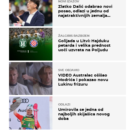
NOVI IZAZOV
Zlatko Dalić odabrao novi
posao, odlazi u jednu od
najatraktivnijih zemalja
svijeta
ŽALGIRIS RAZBIJEN
Golijada u Litvi: Hajduku
petarda i velika prednost
uoči uzvrata na Poljudu
SVE OBJAVIO
VIDEO Australac ošišao
Modrića i pokazao novu
Lukinu frizuru
ODLAZI
Umirovila se jedna od
najboljih skijašica novog
doba