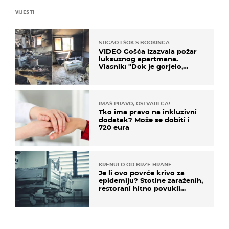
VIJESTI
STIGAO I ŠOK S BOOKINGA
VIDEO Gošća izazvala požar
luksuznog apartmana.
Vlasnik: "Dok je gorjelo,
smijali su se, pili i pokazivali
mi srednji prst"
IMAŠ PRAVO, OSTVARI GA!
Tko ima pravo na inkluzivni
dodatak? Može se dobiti i
720 eura
KRENULO OD BRZE HRANE
Je li ovo povrće krivo za
epidemiju? Stotine zaraženih,
restorani hitno povukli
proizvod