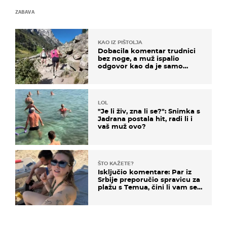
ZABAVA
KAO IZ PIŠTOLJA
Dobacila komentar trudnici
bez noge, a muž ispalio
odgovor kao da je samo
čekao…
LOL
"Je li živ, zna li se?": Snimka s
Jadrana postala hit, radi li i
vaš muž ovo?
ŠTO KAŽETE?
Isključio komentare: Par iz
Srbije preporučio spravicu za
plažu s Temua, čini li vam se
ovo sigurnim?