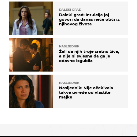
DALEKI GRAD
Daleki grad: Intuicija joj
govori da danas neće otići iz
njihovog života
NASLJEDNIK
Želi da njih troje sretno žive,
a nije ni svjesna da ga je
odavno izgubila
NASLJEDNIK
Nasljednik: Nije očekivala
takve uvrede od vlastite
majke