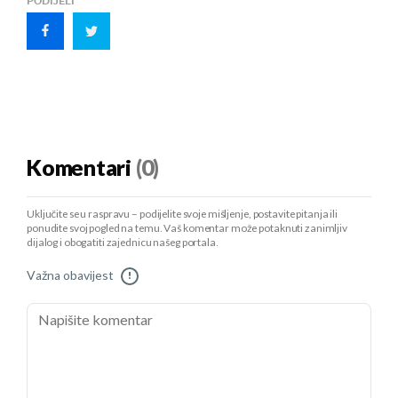
PODIJELI
Komentari
(0)
Uključite se u raspravu – podijelite svoje mišljenje, postavite pitanja ili
ponudite svoj pogled na temu. Vaš komentar može potaknuti zanimljiv
dijalog i obogatiti zajednicu našeg portala.
Važna obavijest
!