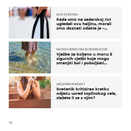
BAŠ EFEKTNA
Kada smo na zadarskoj rivi
ugledali ovu haljinu, morali
smo doznati odakle je –
košta samo 18 eura
NAJSIGURNIJI OBLIK REKREACIJE
Vježbe za koljeno u moru: 5
sigurnih vježbi koje mogu
smanjiti bol i poboljšati
pokretljivost
(NE)PRIMJERENA?
Svećenik kritizirao kratku
odjeću usred toplinskog vala,
slažete li se s njim?
TV