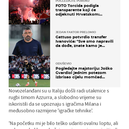
POGLEDAJTE PORUKU
FOTO Torcida podigla
transparente koji će
odjeknuti Hrvatskom:
Prozvali "moralne vertikale"
JEDAN FAKTOR PRELOMIO
Gattuso potvrdio transfer
Ivanovića: "Sve smo napravili
da dođe, znate kamo je
otišao..."
ODUŠEVIO
Pogledajte majstoriju: Joško
Gvardiol jednim potezom
izbrisao cijelu momčad
Atletica
Novozelanđani su u Italiju došli radi utakmice s
rugbi timom Azzurra, a slobodno vrijeme su
iskoristili da se upoznaju s igračima Milana i
međusobno razmijene 'igračke tehnike'.
'Na početku mi je bilo teško udariti ovalnu loptu, ali