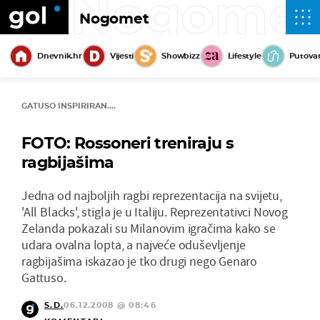
Nogome
Nogomet
Dnevnik.hr
Vijesti
Showbizz
Lifestyle
Putova
GATUSO INSPIRIRAN....
FOTO: Rossoneri treniraju s
ragbijašima
Jedna od najboljih ragbi reprezentacija na svijetu,
'All Blacks', stigla je u Italiju. Reprezentativci Novog
Zelanda pokazali su Milanovim igračima kako se
udara ovalna lopta, a najveće oduševljenje
ragbijašima iskazao je tko drugi nego Genaro
Gattuso.
S.D.
06.12.2008 @ 08:46