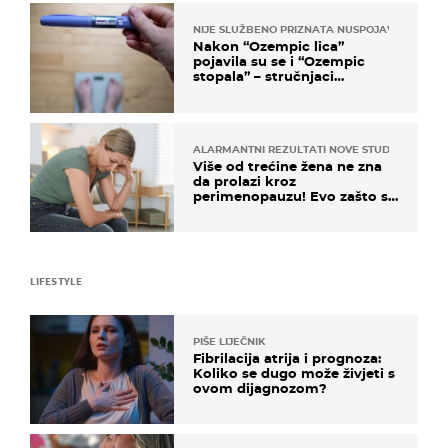
NIJE SLUŽBENO PRIZNATA NUSPOJAVA, ALI ...
Nakon “Ozempic lica”
pojavila su se i “Ozempic
stopala” – stručnjaci
objašnjavaju što se događa
ALARMANTNI REZULTATI NOVE STUDIJE
Više od trećine žena ne zna
da prolazi kroz
perimenopauzu! Evo zašto su
simptomi toliko zbunjujući
LIFESTYLE
PIŠE LIJEČNIK
Fibrilacija atrija i prognoza:
Koliko se dugo može živjeti s
ovom dijagnozom?