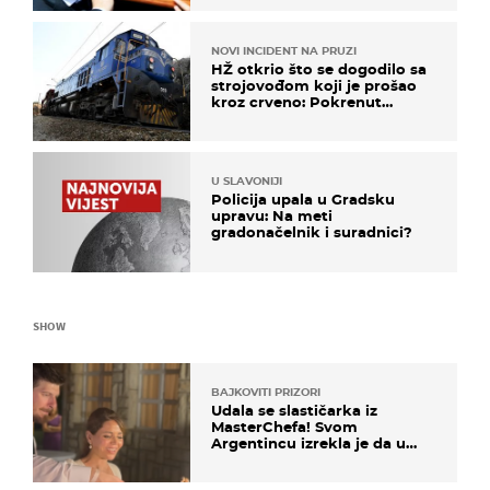
vozilo
NOVI INCIDENT NA PRUZI
HŽ otkrio što se dogodilo sa
strojovođom koji je prošao
kroz crveno: Pokrenut
inspekcijski nadzor
U SLAVONIJI
Policija upala u Gradsku
upravu: Na meti
gradonačelnik i suradnici?
SHOW
BAJKOVITI PRIZORI
Udala se slastičarka iz
MasterChefa! Svom
Argentincu izrekla je da u
rodnoj Hercegovini