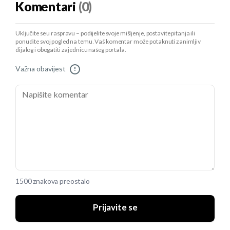
Komentari
(0)
Uključite se u raspravu – podijelite svoje mišljenje, postavite pitanja ili
ponudite svoj pogled na temu. Vaš komentar može potaknuti zanimljiv
dijalog i obogatiti zajednicu našeg portala.
Važna obavijest
!
1500 znakova preostalo
Prijavite se