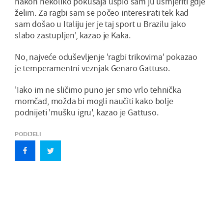
nakon nekoliko pokušaja uspio sam ju usmjeriti gdje
želim. Za ragbi sam se počeo interesirati tek kad
sam došao u Italiju jer je taj sport u Brazilu jako
slabo zastupljen', kazao je Kaka.
No, najveće oduševljenje 'ragbi trikovima' pokazao
je temperamentni veznjak Genaro Gattuso.
'Iako im ne sličimo puno jer smo vrlo tehnička
momčad, možda bi mogli naučiti kako bolje
podnijeti 'mušku igru', kazao je Gattuso.
PODIJELI