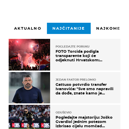
AKTUALNO
NAJČITANIJE
NAJKOMENTI
POGLEDAJTE PORUKU
FOTO Torcida podigla
transparente koji će
odjeknuti Hrvatskom:
Prozvali "moralne vertikale"
JEDAN FAKTOR PRELOMIO
Gattuso potvrdio transfer
Ivanovića: "Sve smo napravili
da dođe, znate kamo je
otišao..."
ODUŠEVIO
Pogledajte majstoriju: Joško
Gvardiol jednim potezom
izbrisao cijelu momčad