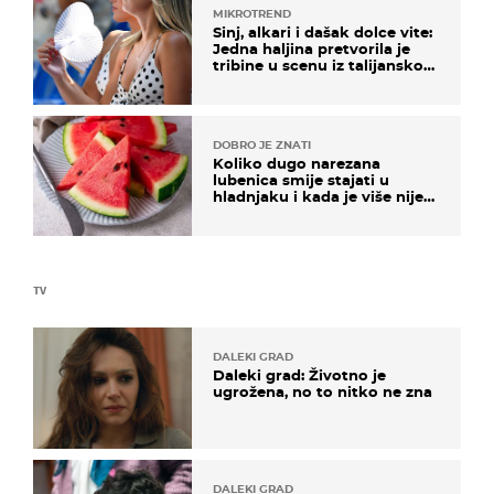
MIKROTREND
Sinj, alkari i dašak dolce vite:
Jedna haljina pretvorila je
tribine u scenu iz talijanskog
filma
DOBRO JE ZNATI
Koliko dugo narezana
lubenica smije stajati u
hladnjaku i kada je više nije
sigurno jesti?
TV
DALEKI GRAD
Daleki grad: Životno je
ugrožena, no to nitko ne zna
DALEKI GRAD