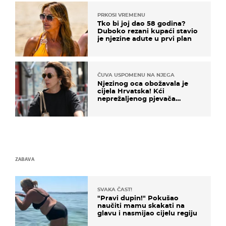
PRKOSI VREMENU
Tko bi joj dao 58 godina?
Duboko rezani kupaći stavio
je njezine adute u prvi plan
ČUVA USPOMENU NA NJEGA
Njezinog oca obožavala je
cijela Hrvatska! Kći
neprežaljenog pjevača
projurila špicom na dva
kotača
ZABAVA
SVAKA ČAST!
"Pravi dupin!" Pokušao
naučiti mamu skakati na
glavu i nasmijao cijelu regiju