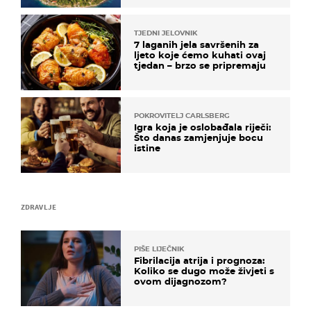
zlatu"
TJEDNI JELOVNIK
7 laganih jela savršenih za
ljeto koje ćemo kuhati ovaj
tjedan – brzo se pripremaju
POKROVITELJ CARLSBERG
Igra koja je oslobađala riječi:
Što danas zamjenjuje bocu
istine
ZDRAVLJE
PIŠE LIJEČNIK
Fibrilacija atrija i prognoza:
Koliko se dugo može živjeti s
ovom dijagnozom?