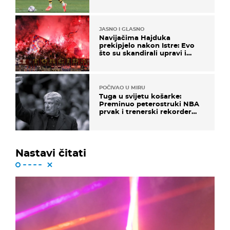
Atletica
JASNO I GLASNO
Navijačima Hajduka
prekipjelo nakon Istre: Evo
što su skandirali upravi i
predsjedniku Biliću
POČIVAO U MIRU
Tuga u svijetu košarke:
Preminuo peterostruki NBA
prvak i trenerski rekorder
lige
Nastavi čitati