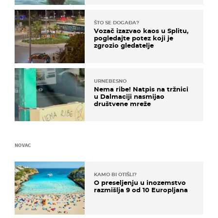
ŠTO SE DOGAĐA?
Vozač izazvao kaos u Splitu,
pogledajte potez koji je
zgrozio gledatelje
URNEBESNO
Nema ribe! Natpis na tržnici
u Dalmaciji nasmijao
društvene mreže
NOVAC
KAMO BI OTIŠLI?
O preseljenju u inozemstvo
razmišlja 9 od 10 Europljana