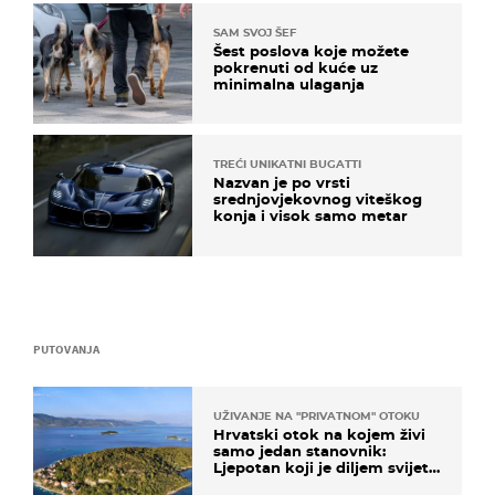
SAM SVOJ ŠEF
Šest poslova koje možete
pokrenuti od kuće uz
minimalna ulaganja
TREĆI UNIKATNI BUGATTI
Nazvan je po vrsti
srednjovjekovnog viteškog
konja i visok samo metar
PUTOVANJA
UŽIVANJE NA "PRIVATNOM" OTOKU
Hrvatski otok na kojem živi
samo jedan stanovnik:
Ljepotan koji je diljem svijeta
poznat po svojem "bijelom