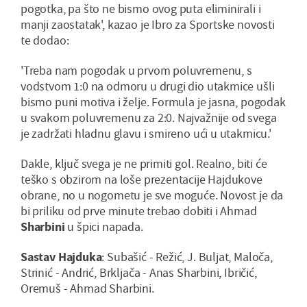
pogotka, pa što ne bismo ovog puta eliminirali i
manji zaostatak', kazao je Ibro za Sportske novosti
te dodao:
'Treba nam pogodak u prvom poluvremenu, s
vodstvom 1:0 na odmoru u drugi dio utakmice ušli
bismo puni motiva i želje. Formula je jasna, pogodak
u svakom poluvremenu za 2:0. Najvažnije od svega
je zadržati hladnu glavu i smireno ući u utakmicu.'
Dakle, ključ svega je ne primiti gol. Realno, biti će
teško s obzirom na loše prezentacije Hajdukove
obrane, no u nogometu je sve moguće. Novost je da
bi priliku od prve minute trebao dobiti i Ahmad
Sharbini
u špici napada.
Sastav Hajduka
: Subašić - Režić, J. Buljat, Maloča,
Strinić - Andrić, Brkljača - Anas Sharbini, Ibričić,
Oremuš - Ahmad Sharbini.