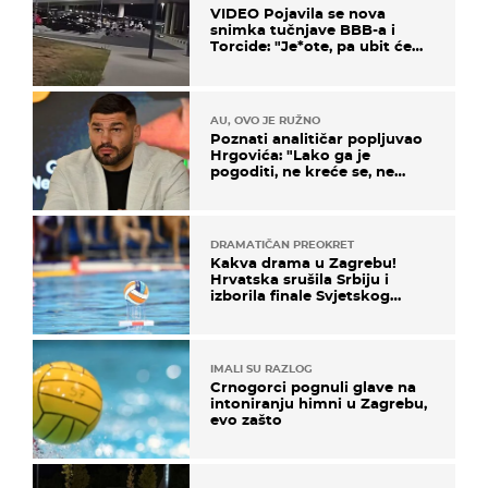
VIDEO Pojavila se nova
snimka tučnjave BBB-a i
Torcide: "Je*ote, pa ubit će
ga!"
AU, OVO JE RUŽNO
Poznati analitičar popljuvao
Hrgovića: "Lako ga je
pogoditi, ne kreće se, ne
koristi noge..."
DRAMATIČAN PREOKRET
Kakva drama u Zagrebu!
Hrvatska srušila Srbiju i
izborila finale Svjetskog
prvenstva
IMALI SU RAZLOG
Crnogorci pognuli glave na
intoniranju himni u Zagrebu,
evo zašto