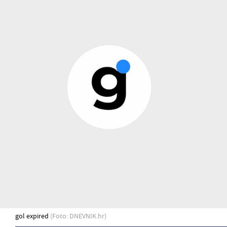
gol expired
(Foto: DNEVNIK.hr)