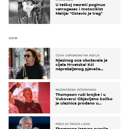
U teškoj nesreći poginuo
vatrogasac i motociklst
Matija: "Ostavio je trag"
SHOW
ČUVA USPOMENU NA NJEGA
Njezinog oca obožavala je
cijela Hrvatska! Kći
neprežaljenog pjevača
projurila špicom na dva
kotača
NADMAŠENA OČEKIVANJA
Thompson ruši brojke i u
Vukovaru! Objavljeno koliko
je ulaznica prodano u
kratkom vremenu
PRED 20 TISUĆA LJUDI
Thompson izazvao ovacije