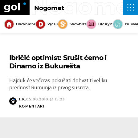
Nogome
Nogomet
Dnevnik.hr
Vijesti
Showbizz
Lifestyle
Putova
Ibričić optimist: Srušit ćemo i
Dinamo iz Bukurešta
Hajduk će večeras pokušati dohvatiti veliku
prednost Rumunja iz prvog susreta.
I.K.
05.08.2010 @ 15:23
KOMENTARI