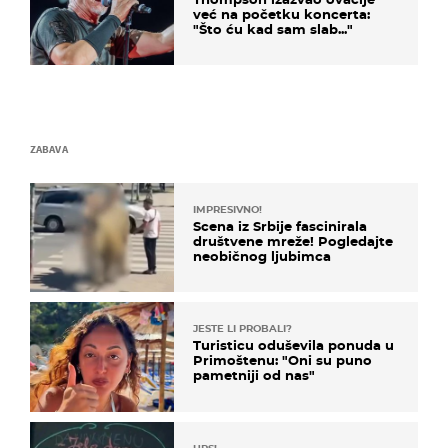
već na početku koncerta:
"Što ću kad sam slab..."
ZABAVA
IMPRESIVNO!
Scena iz Srbije fascinirala
društvene mreže! Pogledajte
neobičnog ljubimca
JESTE LI PROBALI?
Turisticu oduševila ponuda u
Primoštenu: "Oni su puno
pametniji od nas"