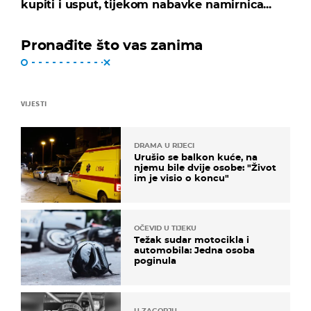
kupiti i usput, tijekom nabavke namirnica...
Pronađite što vas zanima
VIJESTI
DRAMA U RIJECI
Urušio se balkon kuće, na
njemu bile dvije osobe: "Život
im je visio o koncu"
OČEVID U TIJEKU
Težak sudar motocikla i
automobila: Jedna osoba
poginula
U ZAGORJU