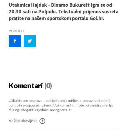
Utakmica Hajduk - Dinamo Bukurešt igra se od
20.30 sati na Poljudu. Tekstualni prijenos susreta
pratite na našem sportskom portalu Gol.hr.
PODIJELI
Komentari
(0)
Uključite se u raspravu – podijelite svoje mišljenje, postavite pitanja ili
ponudite svoj pogled na temu. Vaš komentar može potaknuti zanimljiv
dijalog i obogatiti zajednicu našeg portala.
Važna obavijest
!