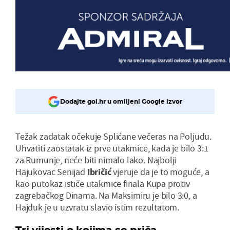
Dodajte gol.hr u omiljeni Google izvor
Težak zadatak očekuje Splićane večeras na Poljudu.
Uhvatiti zaostatak iz prve utakmice, kada je bilo 3:1
za Rumunje, neće biti nimalo lako. Najbolji
Hajukovac Senijad
Ibričić
vjeruje da je to moguće, a
kao putokaz ističe utakmice finala Kupa protiv
zagrebačkog Dinama. Na Maksimiru je bilo 3:0, a
Hajduk je u uzvratu slavio istim rezultatom.
Tri vijesti o kojima se priča