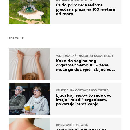
NAJMANJA NA SVIJETU
Čudo prirode: Predivna
pješčana plaža na 100 metara
od mora
ZDRAVLJE
"VRHUNAC" ŽENSKOG SEKSUALNOG ISKUSTVA
Kako do vaginalnog
orgazma? Samo 18 % žena
može ga doživjeti isključivo
na ovaj način
STUDIJA NA GOTOVO 1.900 OSOBA
Ljudi koji redovito rade ovo
imaju “mlađi” organizam,
pokazuje istraživanje
POKROVITELJ STADA
Zašto neki ljudi izgore na