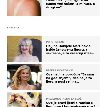
suncu već nakon 15 minuta, a
drugi ne?
LIFESTYLE
POPUT SIRENE
Haljina Danijele Martinović
ističe ženstvenu figuru, a
savršena je za večernji izlazak
na moru
PREKRASNO IZDANJE
Ova haljina poručuje “Ja sam
na godišnjem”, idealna je za
ljeto, a nosi se i na
zagrebačkoj špici
PREJEDNOSTAVNO ZA SLOŽITI
Ovo je pravi ljetni tiramisu s
limunom i borovnicama – baš