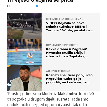
CIPELARILI GA DOK JE LEŽAO
VIDEO Pojavila se nova
snimka tučnjave BBB-a i
Torcide: "Je*ote, pa ubit će
ga!"
DRAMATIČAN PREOKRET
Kakva drama u Zagrebu!
Hrvatska srušila Srbiju i
izborila finale Svjetskog
prvenstva
AU, OVO JE RUŽNO
Poznati analitičar popljuvao
Hrgovića: "Lako ga je
pogoditi, ne kreće se, ne
koristi noge..."
'Prošle godine smo Modre iz
Maksimira
dobili 3:0 s
tri pogotka u drugom dijelu susreta. Tada smo
nadokandili naizgled ogromni zaostatak od tri