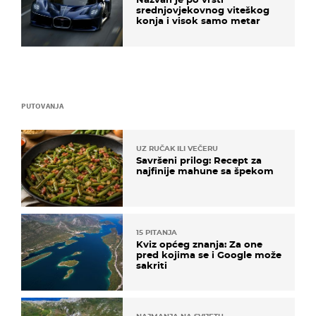
srednjovjekovnog viteškog
konja i visok samo metar
PUTOVANJA
UZ RUČAK ILI VEČERU
Savršeni prilog: Recept za
najfinije mahune sa špekom
15 PITANJA
Kviz općeg znanja: Za one
pred kojima se i Google može
sakriti