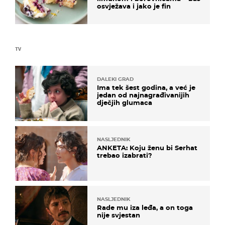
osvježava i jako je fin
TV
DALEKI GRAD
Ima tek šest godina, a već je
jedan od najnagrađivanijih
dječjih glumaca
NASLJEDNIK
ANKETA: Koju ženu bi Serhat
trebao izabrati?
NASLJEDNIK
Rade mu iza leđa, a on toga
nije svjestan