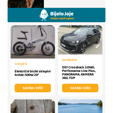
20.900,00 €
1.724,07 €
DS7 Crossback 2.0Hdi,
Perfomanse Line Plus,
Električni bicikl sklopivi
PANORAMA, KAMERA
brdski 500W 20"
360, TOP
SAZNAJ VIŠE
SAZNAJ VIŠE