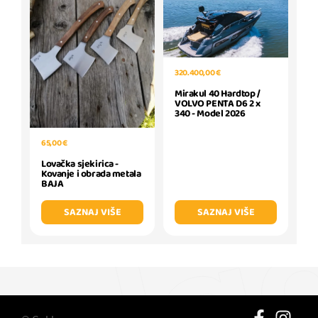
320.400,00 €
Mirakul 40 Hardtop /
VOLVO PENTA D6 2 x
340 - Model 2026
65,00 €
Lovačka sjekirica -
Kovanje i obrada metala
BAJA
SAZNAJ VIŠE
SAZNAJ VIŠE