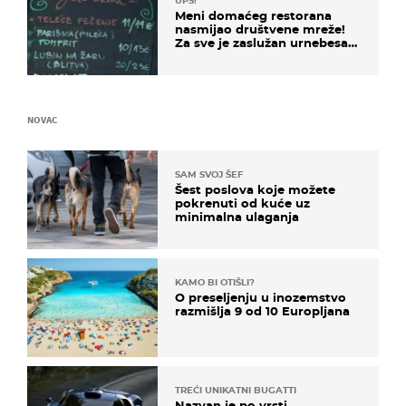
UPS!
Meni domaćeg restorana
nasmijao društvene mreže!
Za sve je zaslužan urnebesan
naziv jela
NOVAC
SAM SVOJ ŠEF
Šest poslova koje možete
pokrenuti od kuće uz
minimalna ulaganja
KAMO BI OTIŠLI?
O preseljenju u inozemstvo
razmišlja 9 od 10 Europljana
TREĆI UNIKATNI BUGATTI
Nazvan je po vrsti