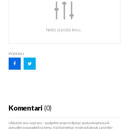
Nešto je pošlo krivo...
PODIJELI
Komentari
(0)
Uključite se u raspravu – podijelite svoje mišljenje, postavite pitanja ili
ponudite svoj pogled na temu. Vaš komentar može potaknuti zanimljiv