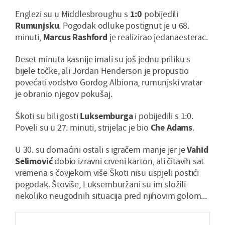
Englezi su u Middlesbroughu s
1:0
pobijedili
Rumunjsku
. Pogodak odluke postignut je u 68.
minuti,
Marcus Rashford
je realizirao jedanaesterac.
Deset minuta kasnije imali su još jednu priliku s
bijele točke, ali Jordan Henderson je propustio
povećati vodstvo Gordog Albiona, rumunjski vratar
je obranio njegov pokušaj.
Škoti su bili gosti
Luksemburga
i pobijedili s 1:0.
Poveli su u 27. minuti, strijelac je bio
Che Adams
.
U 30. su domaćini ostali s igračem manje jer je
Vahid
Selimović
dobio izravni crveni karton, ali čitavih sat
vremena s čovjekom više Škoti nisu uspjeli postići
pogodak. Štoviše, Luksemburžani su im složili
nekoliko neugodnih situacija pred njihovim golom...