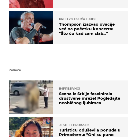
kratkom vremenu
PRED 20 TISUĆA LJUDI
Thompson izazvao ovacije
već na početku koncerta:
"Što ću kad sam slab..."
ZABAVA
IMPRESIVNO!
Scena iz Srbije fascinirala
društvene mreže! Pogledajte
neobičnog ljubimca
JESTE LI PROBALI?
Turisticu oduševila ponuda u
Primoštenu: "Oni su puno