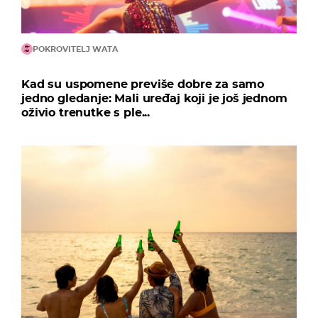
POKROVITELJ WATA
Kad su uspomene previše dobre za samo
jedno gledanje: Mali uređaj koji je još jednom
oživio trenutke s ple...