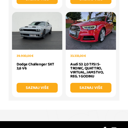
39.900,00 €
33.333,00 €
Dodge Challenger SXT
Audi S3 2,0 TFSI S-
3,6 V6
TRONIC, QUATTRO,
VIRTUAL, JAMSTVO,
REG. 1 GODINU
SAZNAJ VIŠE
SAZNAJ VIŠE