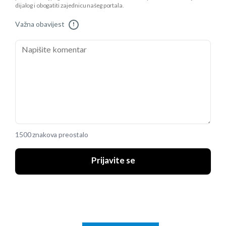
dijalog i obogatiti zajednicu našeg portala.
Važna obavijest
!
1500 znakova preostalo
Prijavite se