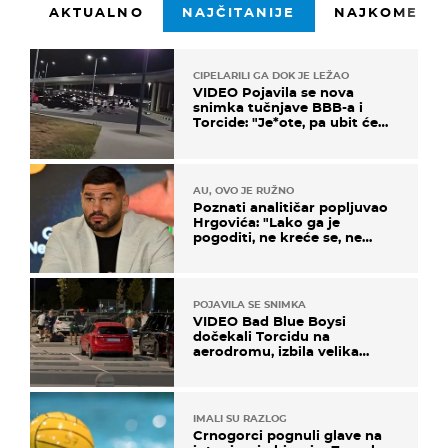
AKTUALNO
NAJČITANIJE
NAJKOMENTI
CIPELARILI GA DOK JE LEŽAO
VIDEO Pojavila se nova
snimka tučnjave BBB-a i
Torcide: "Je*ote, pa ubit će
ga!"
AU, OVO JE RUŽNO
Poznati analitičar popljuvao
Hrgovića: "Lako ga je
pogoditi, ne kreće se, ne
koristi noge..."
POJAVILA SE SNIMKA
VIDEO Bad Blue Boysi
dočekali Torcidu na
aerodromu, izbila velika
masovna tučnjava
IMALI SU RAZLOG
Crnogorci pognuli glave na