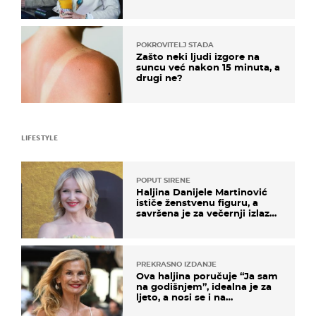
POKROVITELJ STADA
Zašto neki ljudi izgore na
suncu već nakon 15 minuta, a
drugi ne?
LIFESTYLE
POPUT SIRENE
Haljina Danijele Martinović
ističe ženstvenu figuru, a
savršena je za večernji izlazak
na moru
PREKRASNO IZDANJE
Ova haljina poručuje “Ja sam
na godišnjem”, idealna je za
ljeto, a nosi se i na
zagrebačkoj špici