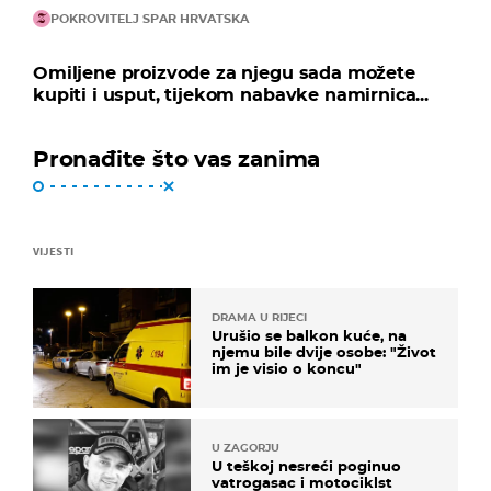
POKROVITELJ SPAR HRVATSKA
Omiljene proizvode za njegu sada možete
kupiti i usput, tijekom nabavke namirnica...
Pronađite što vas zanima
VIJESTI
DRAMA U RIJECI
Urušio se balkon kuće, na
njemu bile dvije osobe: "Život
im je visio o koncu"
U ZAGORJU
U teškoj nesreći poginuo
vatrogasac i motociklst