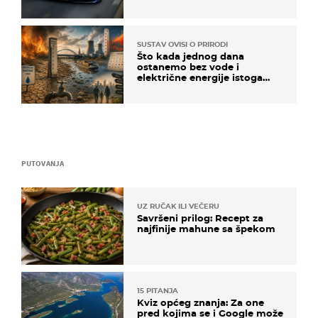
SUSTAV OVISI O PRIRODI
Što kada jednog dana
ostanemo bez vode i
električne energije istoga
dana?
PUTOVANJA
UZ RUČAK ILI VEČERU
Savršeni prilog: Recept za
najfinije mahune sa špekom
15 PITANJA
Kviz općeg znanja: Za one
pred kojima se i Google može