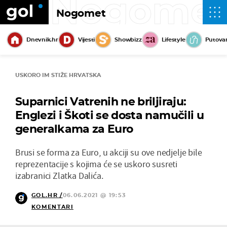
Nogome
Nogomet
Dnevnik.hr
Vijesti
Showbizz
Lifestyle
Putova
USKORO IM STIŽE HRVATSKA
Suparnici Vatrenih ne briljiraju:
Englezi i Škoti se dosta namučili u
generalkama za Euro
Brusi se forma za Euro, u akciji su ove nedjelje bile
reprezentacije s kojima će se uskoro susreti
izabranici Zlatka Dalića.
GOL.HR /
06.06.2021 @ 19:53
KOMENTARI