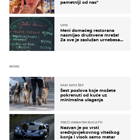
pametniji od nas"
UPS!
Meni domaćeg restorana
nasmijao društvene mreže!
Za sve je zaslužan urnebesan
naziv jela
NOVAC
SAM SVOJ ŠEF
Šest poslova koje možete
pokrenuti od kuće uz
minimalna ulaganja
TREĆI UNIKATNI BUGATTI
Nazvan je po vrsti
srednjovjekovnog viteškog
konja i visok samo metar