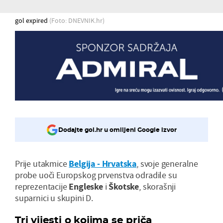
gol expired
(Foto: DNEVNIK.hr)
Dodajte gol.hr u omiljeni Google izvor
Prije utakmice
Belgija - Hrvatska
, svoje generalne
probe uoči Europskog prvenstva odradile su
reprezentacije
Engleske
i
Škotske
, skorašnji
suparnici u skupini D.
Tri vijesti o kojima se priča