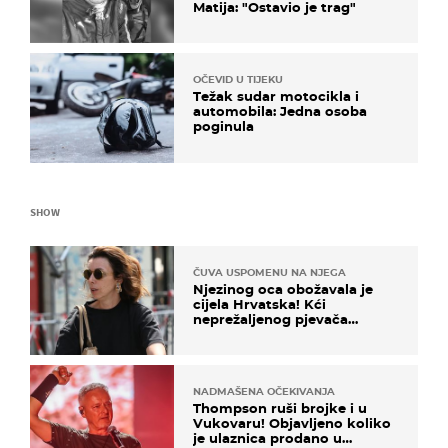
Matija: "Ostavio je trag"
OČEVID U TIJEKU
Težak sudar motocikla i
automobila: Jedna osoba
poginula
SHOW
ČUVA USPOMENU NA NJEGA
Njezinog oca obožavala je
cijela Hrvatska! Kći
neprežaljenog pjevača
projurila špicom na dva
kotača
NADMAŠENA OČEKIVANJA
Thompson ruši brojke i u
Vukovaru! Objavljeno koliko
je ulaznica prodano u