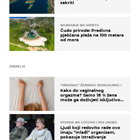
sakriti
NAJMANJA NA SVIJETU
Čudo prirode: Predivna
pješčana plaža na 100 metara
od mora
ZDRAVLJE
"VRHUNAC" ŽENSKOG SEKSUALNOG ISKUSTVA
Kako do vaginalnog
orgazma? Samo 18 % žena
može ga doživjeti isključivo
na ovaj način
STUDIJA NA GOTOVO 1.900 OSOBA
Ljudi koji redovito rade ovo
imaju “mlađi” organizam,
pokazuje istraživanje