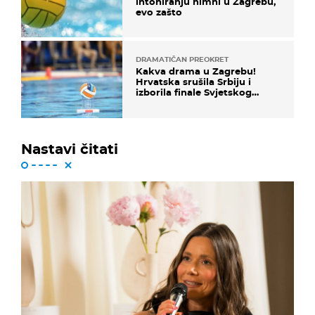
intoniranju himni u Zagrebu,
evo zašto
DRAMATIČAN PREOKRET
Kakva drama u Zagrebu!
Hrvatska srušila Srbiju i
izborila finale Svjetskog
prvenstva
Nastavi čitati