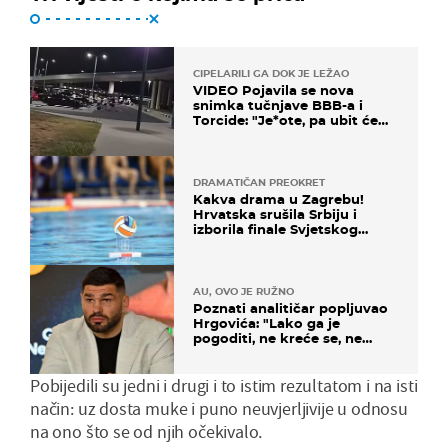
CIPELARILI GA DOK JE LEŽAO
VIDEO Pojavila se nova
snimka tučnjave BBB-a i
Torcide: "Je*ote, pa ubit će
ga!"
DRAMATIČAN PREOKRET
Kakva drama u Zagrebu!
Hrvatska srušila Srbiju i
izborila finale Svjetskog
prvenstva
AU, OVO JE RUŽNO
Poznati analitičar popljuvao
Hrgovića: "Lako ga je
pogoditi, ne kreće se, ne
koristi noge..."
Pobijedili su jedni i drugi i to istim rezultatom i na isti
način: uz dosta muke i puno neuvjerljivije u odnosu
na ono što se od njih očekivalo.