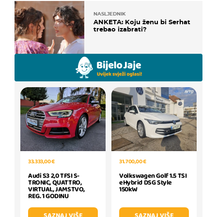
NASLJEDNIK
ANKETA: Koju ženu bi Serhat
trebao izabrati?
31.700,00 €
33.333,00 €
Volkswagen Golf 1.5 TSI
Audi S3 2,0 TFSI S-
eHybrid DSG Style
TRONIC, QUATTRO,
150kW
VIRTUAL, JAMSTVO,
REG. 1 GODINU
SAZNAJ VIŠE
SAZNAJ VIŠE