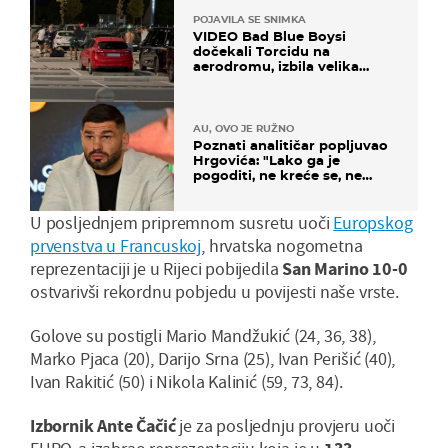
POJAVILA SE SNIMKA
VIDEO Bad Blue Boysi
dočekali Torcidu na
aerodromu, izbila velika
masovna tučnjava
AU, OVO JE RUŽNO
Poznati analitičar popljuvao
Hrgovića: "Lako ga je
pogoditi, ne kreće se, ne
koristi noge..."
U posljednjem pripremnom susretu uoči
Europskog
prvenstva u Francuskoj
, hrvatska nogometna
reprezentaciji je u Rijeci pobijedila
San Marino 10-0
ostvarivši rekordnu pobjedu u povijesti naše vrste.
Golove su postigli Mario Mandžukić (24, 36, 38),
Marko Pjaca (20), Darijo Srna (25), Ivan Perišić (40),
Ivan Rakitić (50) i Nikola Kalinić (59, 73, 84).
Izbornik Ante Čačić
je za posljednju provjeru uoči