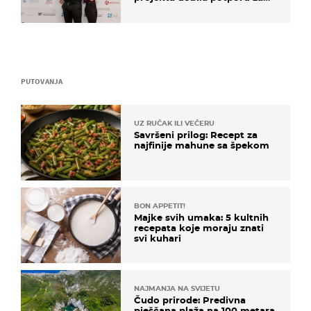
razvoj
PUTOVANJA
UZ RUČAK ILI VEČERU
Savršeni prilog: Recept za
najfinije mahune sa špekom
BON APPETIT!
Majke svih umaka: 5 kultnih
recepata koje moraju znati
svi kuhari
NAJMANJA NA SVIJETU
Čudo prirode: Predivna
pješčana plaža na 100 metara