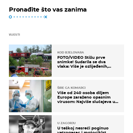
Pronađite što vas zanima
VIJESTI
KOD BJELOVARA
FOTO/VIDEO Stižu prve
snimke! Sudarila se dva
vlaka: Više je ozlijeđenih,
hitne službe na terenu
ŠIRE GA KOMARCI
Više od 240 osoba diljem
Europe zaraženo opasnim
virusom: Najviše slučajeva u
našem susjedstvu
U ZAGORJU
U teškoj nesreći poginuo
vatrogasac i motociklst