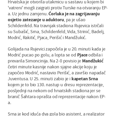
Hrvatska je otvorila utakmicu u sastavu u kojem bi
'vatreni' mogli zaigrati protiv Turske na otvaranju EP-
a. Uz jednu zamjenu.
Ćorluka je na zagrijavanju
osjetio zatezanje u aduktoru
, pa je ušao
Schildenfeld. Na travnjak stadiona Rujevica istrčali
su Subašić, Srna, Schildenfeld, Vida, Strinić, Badelj,
Modrić, Rakitić, Pjaca, Perišić i Mandžukić.
Golijada na Rujevici započela je u 20. minuti kada je
Modrić pucao po golu, a lopta se od
Pjace
odbila i
prevarila Simoncinija. Na 2-0 povisio je
Mandžukić
četiri minute kasnije nakon sjajne akcije koju je
započeo Modrić, nastavio Perišić, a završio napadač
Juventusa. U 25. minuti zabio je i
kapetan Srna
kojem je to bio 130. nastup u dresu reprezentacije,
posljednji na nekom od hrvatskih stadiona jer se
branič Šahtara oprašta od reprezentacije nakon EP-
a.
Srna je kod iduća dva gola bio asistent, a realizator