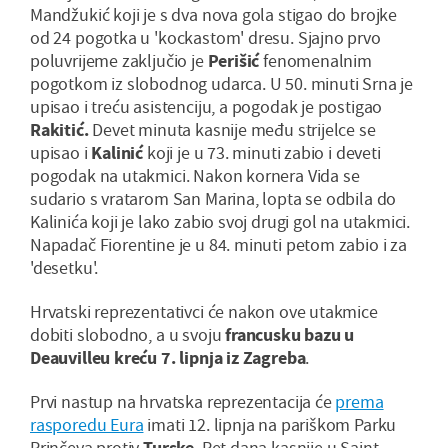
Mandžukić koji je s dva nova gola stigao do brojke
od 24 pogotka u 'kockastom' dresu. Sjajno prvo
poluvrijeme zaključio je
Perišić
fenomenalnim
pogotkom iz slobodnog udarca. U 50. minuti Srna je
upisao i treću asistenciju, a pogodak je postigao
Rakitić.
Devet minuta kasnije među strijelce se
upisao i
Kalinić
koji je u 73. minuti zabio i deveti
pogodak na utakmici. Nakon kornera Vida se
sudario s vratarom San Marina, lopta se odbila do
Kalinića koji je lako zabio svoj drugi gol na utakmici.
Napadač Fiorentine je u 84. minuti petom zabio i za
'desetku'.
Hrvatski reprezentativci će nakon ove utakmice
dobiti slobodno, a u svoju
francusku bazu u
Deauvilleu kreću 7. lipnja iz Zagreba
.
Prvi nastup na hrvatska reprezentacija će
prema
rasporedu Eura
imati 12. lipnja na pariškom Parku
Prinčeva protiv
Turske
. Pet dana kasnije u Saint