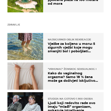
od mora
ZDRAVLJE
NAJSIGURNIJI OBLIK REKREACIJE
Vježbe za koljeno u moru: 5
sigurnih vježbi koje mogu
smanjiti bol i poboljšati
pokretljivost
"VRHUNAC" ŽENSKOG SEKSUALNOG ISKUSTVA
Kako do vaginalnog
orgazma? Samo 18 % žena
može ga doživjeti isključivo
na ovaj način
STUDIJA NA GOTOVO 1.900 OSOBA
Ljudi koji redovito rade ovo
imaju “mlađi” organizam,
pokazuje istraživanje