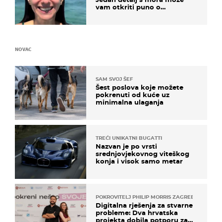
vam otkriti puno o
prijateljima
NOVAC
SAM SVOJ ŠEF
Šest poslova koje možete
pokrenuti od kuće uz
minimalna ulaganja
TREĆI UNIKATNI BUGATTI
Nazvan je po vrsti
srednjovjekovnog viteškog
konja i visok samo metar
POKROVITELJ PHILIP MORRIS ZAGREB
Digitalna rješenja za stvarne
probleme: Dva hrvatska
projekta dobila potporu za