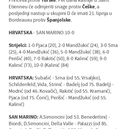
Etienneu će odmjeriti snage protiv
Češke
, a
posljednji nastup u skupini D će imati 21. lipnja u
Bordeauxu protiv
Španjolske
.
HRVATSKA
- SAN MARINO 10-0
Strijelci:
1-0 Pjaca (20), 2-0 Mandžukić (24), 3-0 Srna
(25), 4-0 Mandžukić (36), 5-0 Mandžukić (38), 6-0
Perišić (40), 7-0 Rakitić (50), 8-0 Kalinić (59), 9-0
Kalinić (73), 10-0 (Kalinić (84)
HRVATSKA:
Subašić - Srna (od 55. Vrsaljko),
Schildenfeld, Vida, Strinić - Badelj (od 75. Badelj) -
Modrić (od 46. Kovačić), Rakitić (od 55. Kramarić),
Pjaca (od 75. Ćorić), Perišić - Mandžukić (od 55.
Kalinić)
SAN MARINO:
A.Simoncini (od 53. Benedettini) -
Biordi, D.Simoncini, Della Valle - Palazzi (od 85.