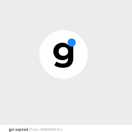
gol expired
(Foto: DNEVNIK.hr)