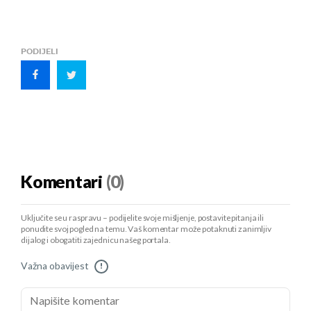
PODIJELI
Komentari
(0)
Uključite se u raspravu – podijelite svoje mišljenje, postavite pitanja ili
ponudite svoj pogled na temu. Vaš komentar može potaknuti zanimljiv
dijalog i obogatiti zajednicu našeg portala.
Važna obavijest
!