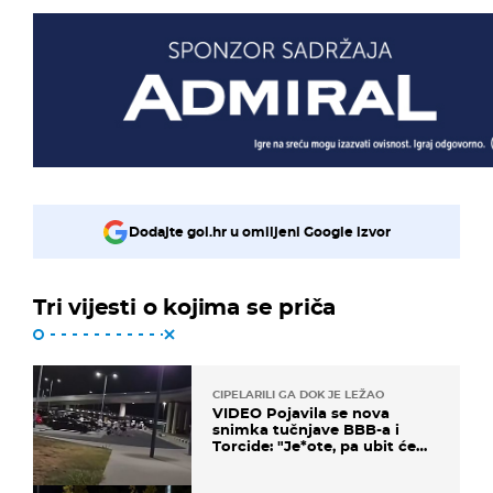
Dodajte gol.hr u omiljeni Google izvor
Tri vijesti o kojima se priča
CIPELARILI GA DOK JE LEŽAO
VIDEO Pojavila se nova
snimka tučnjave BBB-a i
Torcide: "Je*ote, pa ubit će
ga!"