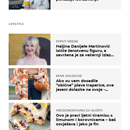
LIFESTYLE
POPUT SIRENE
Haljina Danijele Martinović
ističe ženstvenu figuru, a
savršena je za večernji izlazak
na moru
NOVE KOLEKCIJE
Ako su vam dosadile
“obične” plave traperice, ove
jeseni dolazite na svoje -
izdvajamo 15 hit modela
PREJEDNOSTAVNO ZA SLOŽITI
Ovo je pravi ljetni tiramisu s
limunom i borovnicama – baš
osvježava i jako je fin