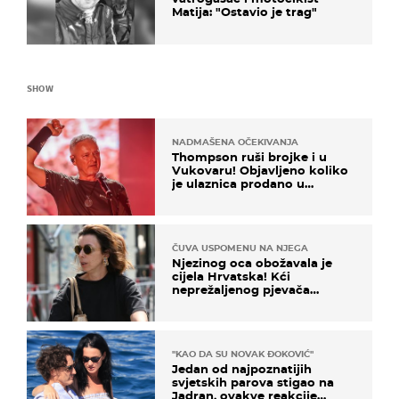
Matija: "Ostavio je trag"
SHOW
NADMAŠENA OČEKIVANJA
Thompson ruši brojke i u
Vukovaru! Objavljeno koliko
je ulaznica prodano u
kratkom vremenu
ČUVA USPOMENU NA NJEGA
Njezinog oca obožavala je
cijela Hrvatska! Kći
neprežaljenog pjevača
projurila špicom na dva
kotača
"KAO DA SU NOVAK ĐOKOVIĆ"
Jedan od najpoznatijih
svjetskih parova stigao na
Jadran, ovakve reakcije