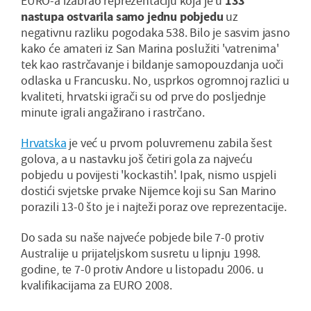
EURO-a izabrao reprezentaciju koja je u
133
nastupa ostvarila samo jednu pobjedu
uz
negativnu razliku pogodaka 538. Bilo je sasvim jasno
kako će amateri iz San Marina poslužiti 'vatrenima'
tek kao rastrčavanje i bildanje samopouzdanja uoči
odlaska u Francusku. No, usprkos ogromnoj razlici u
kvaliteti, hrvatski igrači su od prve do posljednje
minute igrali angažirano i rastrčano.
Hrvatska
je već u prvom poluvremenu zabila šest
golova, a u nastavku još četiri gola za najveću
pobjedu u povijesti 'kockastih'. Ipak, nismo uspjeli
dostići svjetske prvake Nijemce koji su San Marino
porazili 13-0 što je i najteži poraz ove reprezentacije.
Do sada su naše najveće pobjede bile 7-0 protiv
Australije u prijateljskom susretu u lipnju 1998.
godine, te 7-0 protiv Andore u listopadu 2006. u
kvalifikacijama za EURO 2008.