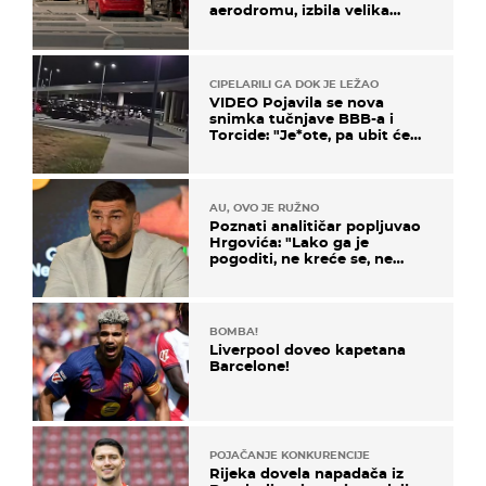
aerodromu, izbila velika
masovna tučnjava
CIPELARILI GA DOK JE LEŽAO
VIDEO Pojavila se nova
snimka tučnjave BBB-a i
Torcide: "Je*ote, pa ubit će
ga!"
AU, OVO JE RUŽNO
Poznati analitičar popljuvao
Hrgovića: "Lako ga je
pogoditi, ne kreće se, ne
koristi noge..."
BOMBA!
Liverpool doveo kapetana
Barcelone!
POJAČANJE KONKURENCIJE
Rijeka dovela napadača iz