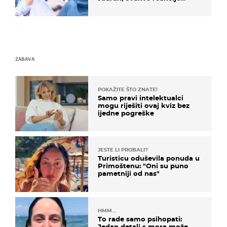
vjerojatno nisu očekivali
ZABAVA
POKAŽITE ŠTO ZNATE!
Samo pravi intelektualci
mogu riješiti ovaj kviz bez
ijedne pogreške
JESTE LI PROBALI?
Turisticu oduševila ponuda u
Primoštenu: "Oni su puno
pametniji od nas"
HMM…
To rade samo psihopati:
Jedan detalj s mora može