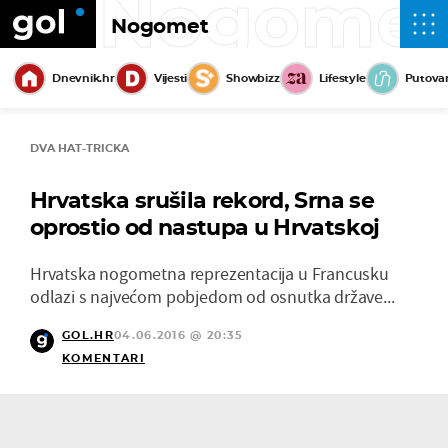
Nogome
Nogomet
Dnevnik.hr
Vijesti
Showbizz
Lifestyle
Putova
DVA HAT-TRICKA
Hrvatska srušila rekord, Srna se
oprostio od nastupa u Hrvatskoj
Hrvatska nogometna reprezentacija u Francusku
odlazi s najvećom pobjedom od osnutka države...
GOL.HR
04.06.2016 @ 20:35
KOMENTARI