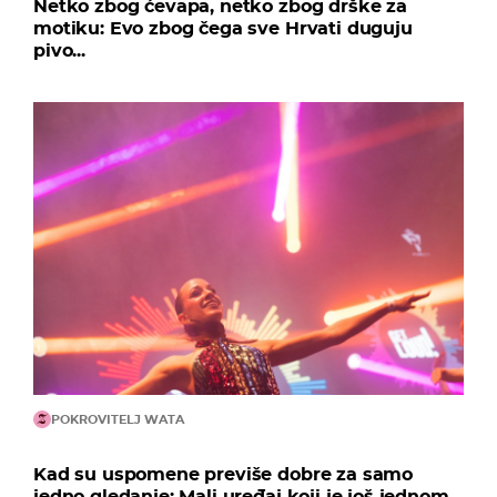
Netko zbog ćevapa, netko zbog drške za
motiku: Evo zbog čega sve Hrvati duguju
pivo...
POKROVITELJ WATA
Kad su uspomene previše dobre za samo
jedno gledanje: Mali uređaj koji je još jednom