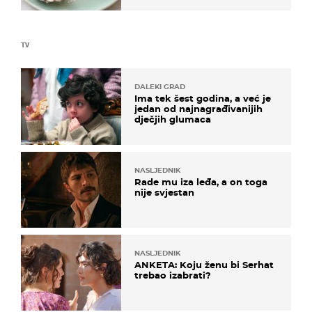
TV
DALEKI GRAD
Ima tek šest godina, a već je
jedan od najnagrađivanijih
dječjih glumaca
NASLJEDNIK
Rade mu iza leđa, a on toga
nije svjestan
NASLJEDNIK
ANKETA: Koju ženu bi Serhat
trebao izabrati?