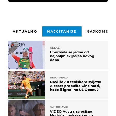
AKTUALNO
NAJČITANIJE
NAJKOMENTI
ODLAZI
Umirovila se jedna od
najboljih skijašica novog
doba
NEMA KRAJA
Novi šok u teniskom svijetu:
Alcaraz propušta Cincinatti,
hoće li igrati na US Openu?
SVE OBJAVIO
VIDEO Australac ošišao
Modrića i pokazao novu