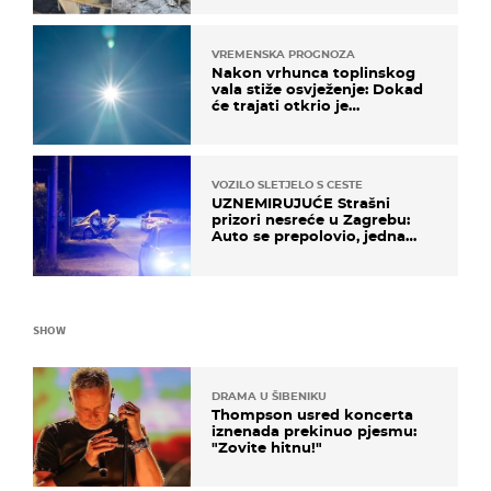
mi srednji prst"
VREMENSKA PROGNOZA
Nakon vrhunca toplinskog
vala stiže osvježenje: Dokad
će trajati otkrio je
meteorolog
VOZILO SLETJELO S CESTE
UZNEMIRUJUĆE Strašni
prizori nesreće u Zagrebu:
Auto se prepolovio, jedna
osoba poginula
SHOW
DRAMA U ŠIBENIKU
Thompson usred koncerta
iznenada prekinuo pjesmu:
"Zovite hitnu!"