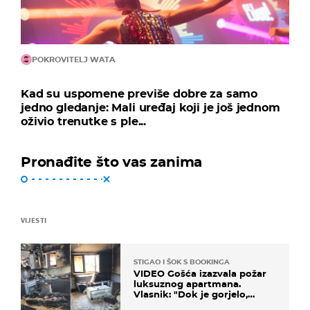
POKROVITELJ WATA
Kad su uspomene previše dobre za samo
jedno gledanje: Mali uređaj koji je još jednom
oživio trenutke s ple...
Pronađite što vas zanima
VIJESTI
STIGAO I ŠOK S BOOKINGA
VIDEO Gošća izazvala požar
luksuznog apartmana.
Vlasnik: "Dok je gorjelo,
smijali su se, pili i pokazivali