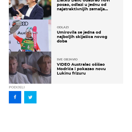
posao, odlazi u jednu od
najatraktivnijih zemalja
svijeta
ODLAZI
Umirovila se jedna od
najboljih skijašica novog
doba
SVE OBJAVIO
VIDEO Australac ošišao
Modrića i pokazao novu
Lukinu frizuru
PODIJELI