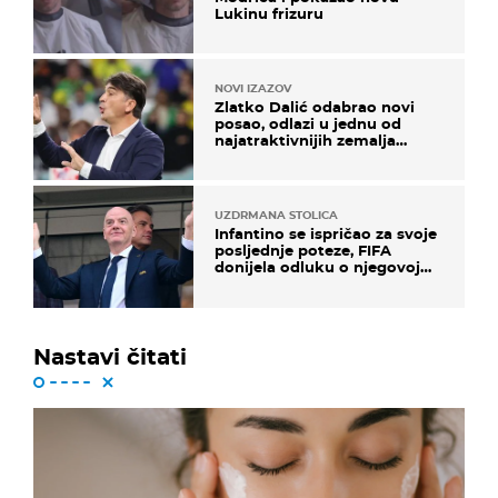
Lukinu frizuru
NOVI IZAZOV
Zlatko Dalić odabrao novi
posao, odlazi u jednu od
najatraktivnijih zemalja
svijeta
UZDRMANA STOLICA
Infantino se ispričao za svoje
posljednje poteze, FIFA
donijela odluku o njegovoj
sudbini
Nastavi čitati