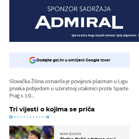
Dodajte gol.hr u omiljeni Google izvor
Slovačka Žilina ostvarila je povijesni plasman u Ligu
prvaka pobjedom u uzvratnoj utakmici protiv Sparte
Prag s 1:0...
Tri vijesti o kojima se priča
NOVI IZAZOV
Zlatko Dalić odabrao novi