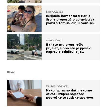
ŠTO KAŽETE?
Isključio komentare: Par iz
Srbije preporučio spravicu za
plažu s Temua, čini li vam se
ovo sigurnim?
SVAKA ČAST
Bahato mu prepriječio
prijelaz, a ono što je pješak
napravio oduševilo je
društvene mreže
NOVAC
ZA POSLODAVCE
Kako ispravno dati nekome
otkaz i izbjeći najčešće
pogreške te sudske sporove