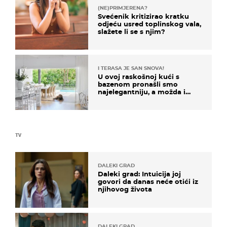
(NE)PRIMJERENA?
Svećenik kritizirao kratku
odjeću usred toplinskog vala,
slažete li se s njim?
I TERASA JE SAN SNOVA!
U ovoj raskošnoj kući s
bazenom pronašli smo
najelegantniju, a možda i
najljepšu bijelu kuhinju
TV
DALEKI GRAD
Daleki grad: Intuicija joj
govori da danas neće otići iz
njihovog života
DALEKI GRAD