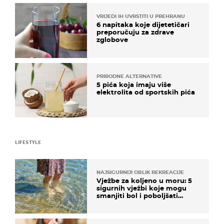
VRIJEDI IH UVRSTITI U PREHRANU
6 napitaka koje dijetetičari
preporučuju za zdrave
zglobove
PRIRODNE ALTERNATIVE
5 pića koja imaju više
elektrolita od sportskih pića
LIFESTYLE
NAJSIGURNIJI OBLIK REKREACIJE
Vježbe za koljeno u moru: 5
sigurnih vježbi koje mogu
smanjiti bol i poboljšati
pokretljivost