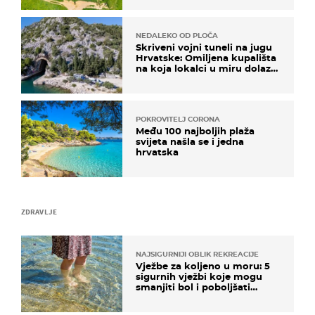
NEDALEKO OD PLOČA
Skriveni vojni tuneli na jugu
Hrvatske: Omiljena kupališta
na koja lokalci u miru dolaze
roniti i skakati u more
POKROVITELJ CORONA
Među 100 najboljih plaža
svijeta našla se i jedna
hrvatska
ZDRAVLJE
NAJSIGURNIJI OBLIK REKREACIJE
Vježbe za koljeno u moru: 5
sigurnih vježbi koje mogu
smanjiti bol i poboljšati
pokretljivost