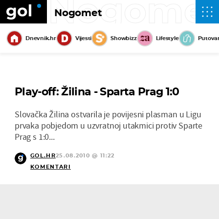
Nogome
Nogomet
Dnevnik.hr
Vijesti
Showbizz
Lifestyle
Putova
Play-off: Žilina - Sparta Prag 1:0
Slovačka Žilina ostvarila je povijesni plasman u Ligu
prvaka pobjedom u uzvratnoj utakmici protiv Sparte
Prag s 1:0...
GOL.HR
25.08.2010 @ 11:22
KOMENTARI