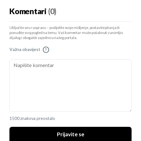
Komentari
(0)
Uključite se u raspravu – podijelite svoje mišljenje, postavite pitanja ili
ponudite svoj pogled na temu. Vaš komentar može potaknuti zanimljiv
dijalog i obogatiti zajednicu našeg portala.
Važna obavijest
!
1500 znakova preostalo
Prijavite se