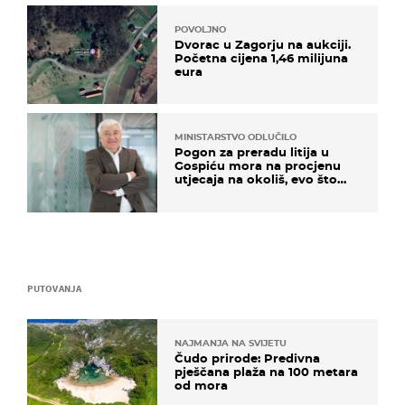
POVOLJNO
Dvorac u Zagorju na aukciji.
Početna cijena 1,46 milijuna
eura
MINISTARSTVO ODLUČILO
Pogon za preradu litija u
Gospiću mora na procjenu
utjecaja na okoliš, evo što
kaže ulagač
PUTOVANJA
NAJMANJA NA SVIJETU
Čudo prirode: Predivna
pješčana plaža na 100 metara
od mora