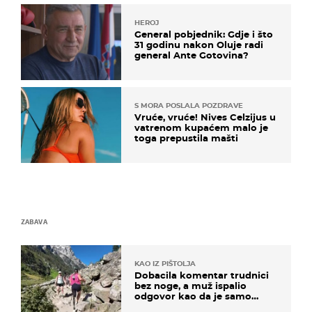
HEROJ
General pobjednik: Gdje i što
31 godinu nakon Oluje radi
general Ante Gotovina?
S MORA POSLALA POZDRAVE
Vruće, vruće! Nives Celzijus u
vatrenom kupaćem malo je
toga prepustila mašti
ZABAVA
KAO IZ PIŠTOLJA
Dobacila komentar trudnici
bez noge, a muž ispalio
odgovor kao da je samo
čekao…