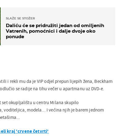
SLAŽE SE STOŽER
Daliću će se pridružiti jedan od omiljenih
Vatrenih, pomoćnici i dalje dvoje oko
ponude
atili i rekli mu da je VIP odjel prepun lijepih žena, Beckham
i odlučio se radije na tihu večer u apartmanu uz DVD-e.
 set okupljalištu u centru Milana skupilo
, voditeljica, modela... I većina njih je barem jednom
metašima...
i kraj 'crvene četvrti'