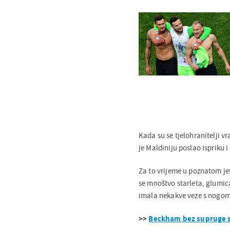
Kada su se tjelohranitelji vr
je Maldiniju poslao ispriku 
Za to vrijeme u poznatom jet
se mnoštvo starleta, glumica
imala nekakve veze s nogo
>>
Beckham bez supruge sel