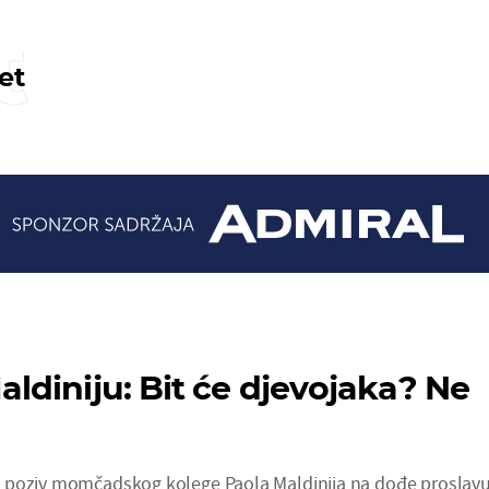
t
et
diniju: Bit će djevojaka? Ne
 poziv momčadskog kolege Paola Maldinija na dođe proslav