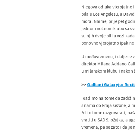
Njegova odluka vjerojatno ima
bila u Los Angelesu, a David
mora. Naime, prije pet godi
jednom noćnom klubu sa svo
su njih dvoje bili u vezi kada
ponovno vjerojatno ipak ne b
U međuvremenu, i dalje se 
direktor Milana Adriano Gal
u milanskom klubu i nakon š
>>
Galliani Galaxyju: Reci
'Radimo na tome da zadržimo
s nama do kraja sezone, a m
želi o tome razgovarati, na
vratiti u SAD 9. ožujka, a u
vremena, pa se zato i dalje 