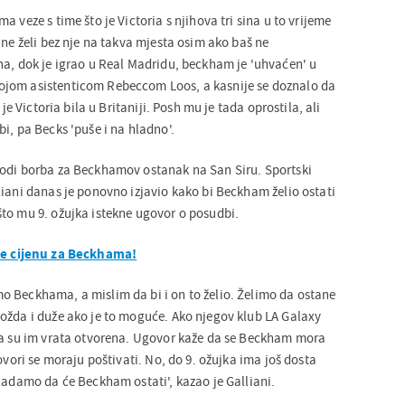
 veze s time što je Victoria s njihova tri sina u to vrijeme
 ne želi bez nje na takva mjesta osim ako baš ne
na, dok je igrao u Real Madridu, beckham je 'uhvaćen' u
jom asistenticom Rebeccom Loos, a kasnije se doznalo da
 je Victoria bila u Britaniji. Posh mu je tada oprostila, ali
i, pa Becks 'puše i na hladno'.
vodi borba za Beckhamov ostanak na San Siru. Sportski
liani danas je ponovno izjavio kako bi Beckham želio ostati
to mu 9. ožujka istekne ugovor o posudbi.
te cijenu za Beckhama!
 Beckhama, a mislim da bi i on to želio. Želimo da ostane
ožda i duže ako je to moguće. Ako njegov klub LA Galaxy
ša su im vrata otvorena. Ugovor kaže da se Beckham mora
govori se moraju poštivati. No, do 9. ožujka ima još dosta
nadamo da će Beckham ostati', kazao je Galliani.