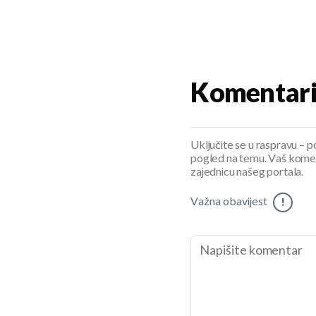
Komentar
Uključite se u raspravu – pod
pogled na temu. Vaš koment
zajednicu našeg portala.
Važna obavijest
!