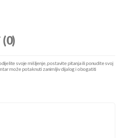
i
(0)
ijelite svoje mišljenje, postavite pitanja ili ponudite svoj
ar može potaknuti zanimljiv dijalog i obogatiti