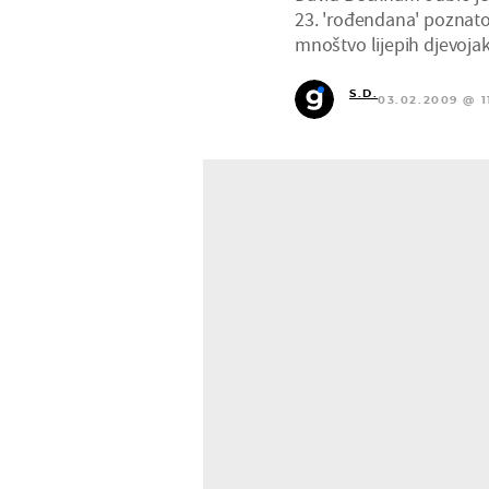
23. 'rođendana' poznatog
mnoštvo lijepih djevojak
S.D.
03.02.2009 @ 1