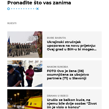
Pronađite što vas zanima
VIJESTI
BURE BARUTA
Ukrajinski stručnjak
upozorava na novu prijetnju:
Ovaj grad u BiH-u bi mogao
biti žarište
NAKON SUKOBA
FOTO Ovo je žena (36)
osumnjičena za ubojstvo
partnera (71) u Slavoniji
DRAMA U RIJECI
Urušio se balkon kuće, na
njemu bile dvije osobe: "Život
im je visio o koncu"