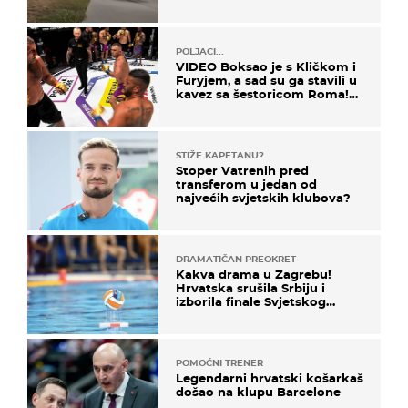
ga!"
POLJACI...
VIDEO Boksao je s Kličkom i
Furyjem, a sad su ga stavili u
kavez sa šestoricom Roma!
Pogledajte kako je završilo
STIŽE KAPETANU?
Stoper Vatrenih pred
transferom u jedan od
najvećih svjetskih klubova?
DRAMATIČAN PREOKRET
Kakva drama u Zagrebu!
Hrvatska srušila Srbiju i
izborila finale Svjetskog
prvenstva
POMOĆNI TRENER
Legendarni hrvatski košarkaš
došao na klupu Barcelone