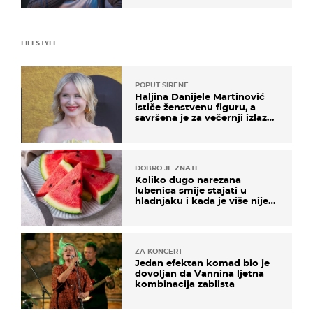
LIFESTYLE
POPUT SIRENE
Haljina Danijele Martinović
ističe ženstvenu figuru, a
savršena je za večernji izlazak
na moru
DOBRO JE ZNATI
Koliko dugo narezana
lubenica smije stajati u
hladnjaku i kada je više nije
sigurno jesti?
ZA KONCERT
Jedan efektan komad bio je
dovoljan da Vannina ljetna
kombinacija zablista