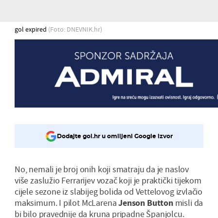
gol expired
(Foto: DNEVNIK.hr)
Dodajte gol.hr u omiljeni Google izvor
No, nemali je broj onih koji smatraju da je naslov
više zaslužio Ferrarijev vozač koji je praktički tijekom
cijele sezone iz slabijeg bolida od Vettelovog izvlačio
maksimum. I pilot McLarena
Jenson Button
misli da
bi bilo pravednije da kruna pripadne Španjolcu.