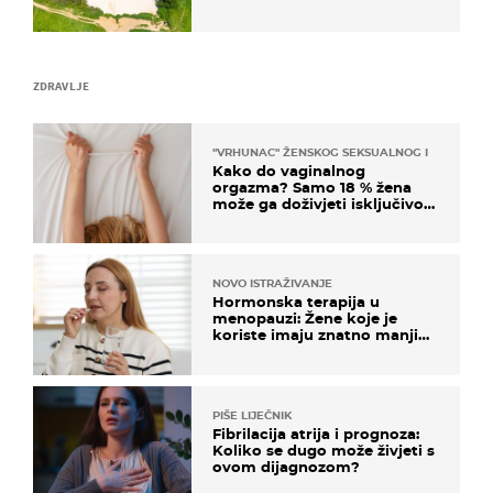
ZDRAVLJE
"VRHUNAC" ŽENSKOG SEKSUALNOG ISKUSTVA
Kako do vaginalnog
orgazma? Samo 18 % žena
može ga doživjeti isključivo
na ovaj način
NOVO ISTRAŽIVANJE
Hormonska terapija u
menopauzi: Žene koje je
koriste imaju znatno manji
rizik od ovoga
PIŠE LIJEČNIK
Fibrilacija atrija i prognoza:
Koliko se dugo može živjeti s
ovom dijagnozom?