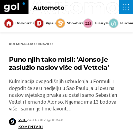
Automot
Automoto
Dnevnik.hr
Vijesti
Showbizz
Lifestyle
Putova
KULMINACIJA U BRAZILU
Puno njih tako misli: 'Alonso je
zaslužio naslov više od Vettela'
Kulminacija ovogodišnjih uzbuđenja u Formuli 1
dogodit će se u nedjelju u Sao Paulu, a u lovu na
naslov svjetskog prvaka su ostali samo Sebastian
Vettel i Fernando Alonso. Nijemac ima 13 bodova
više i samim je time favorit…
V.H.
24.11.2012 @ 09:48
KOMENTARI