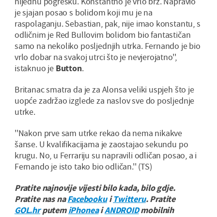
nijednu pogrešku. Konstantno je vrlo brz. Napravio
je sjajan posao s bolidom koji mu je na
raspolaganju. Sebastian, pak, nije imao konstantu, s
odličnim je Red Bullovim bolidom bio fantastičan
samo na nekoliko posljednjih utrka. Fernando je bio
vrlo dobar na svakoj utrci što je nevjerojatno'',
istaknuo je
Button
.
Britanac smatra da je za Alonsa veliki uspjeh što je
uopće zadržao izglede za naslov sve do posljednje
utrke.
''Nakon prve sam utrke rekao da nema nikakve
šanse. U kvalifikacijama je zaostajao sekundu po
krugu. No, u Ferrariju su napravili odličan posao, a i
Fernando je isto tako bio odličan.'' (TS)
Pratite najnovije vijesti bilo kada, bilo gdje.
Pratite nas na
Facebooku
i
Twitteru
. Pratite
GOL.hr
putem
iPhonea
i
ANDROID
mobilnih