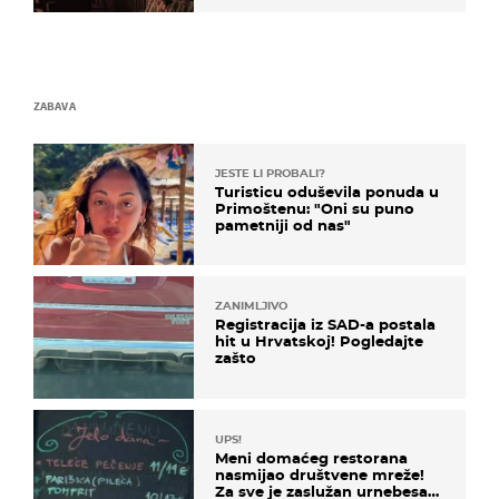
ZABAVA
JESTE LI PROBALI?
Turisticu oduševila ponuda u
Primoštenu: "Oni su puno
pametniji od nas"
ZANIMLJIVO
Registracija iz SAD-a postala
hit u Hrvatskoj! Pogledajte
zašto
UPS!
Meni domaćeg restorana
nasmijao društvene mreže!
Za sve je zaslužan urnebesan