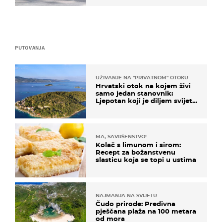
PUTOVANJA
UŽIVANJE NA "PRIVATNOM" OTOKU
Hrvatski otok na kojem živi
samo jedan stanovnik:
Ljepotan koji je diljem svijeta
poznat po svojem "bijelom
zlatu"
MA, SAVRŠENSTVO!
Kolač s limunom i sirom:
Recept za božanstvenu
slasticu koja se topi u ustima
NAJMANJA NA SVIJETU
Čudo prirode: Predivna
pješčana plaža na 100 metara
od mora