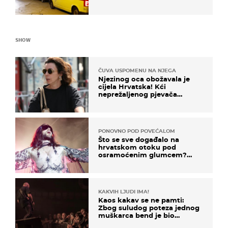
SHOW
ČUVA USPOMENU NA NJEGA
Njezinog oca obožavala je
cijela Hrvatska! Kći
neprežaljenog pjevača
projurila špicom na dva
kotača
PONOVNO POD POVEĆALOM
Što se sve događalo na
hrvatskom otoku pod
osramoćenim glumcem?
Bizarni prizori i danas
izazivaju nevjericu
KAKVIH LJUDI IMA!
Kaos kakav se ne pamti:
Zbog suludog poteza jednog
muškarca bend je bio
prisiljen prekinuti nastup