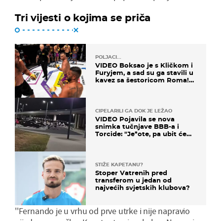
Tri vijesti o kojima se priča
POLJACI...
VIDEO Boksao je s Kličkom i
Furyjem, a sad su ga stavili u
kavez sa šestoricom Roma!
Pogledajte kako je završilo
CIPELARILI GA DOK JE LEŽAO
VIDEO Pojavila se nova
snimka tučnjave BBB-a i
Torcide: "Je*ote, pa ubit će
ga!"
STIŽE KAPETANU?
Stoper Vatrenih pred
transferom u jedan od
najvećih svjetskih klubova?
''Fernando je u vrhu od prve utrke i nije napravio