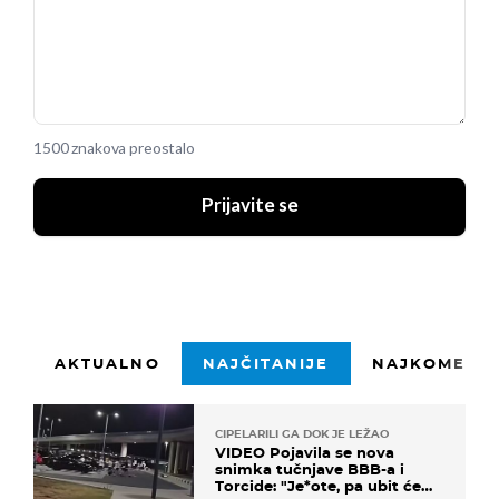
1500 znakova preostalo
Prijavite se
AKTUALNO
NAJČITANIJE
NAJKOMENTI
CIPELARILI GA DOK JE LEŽAO
VIDEO Pojavila se nova
snimka tučnjave BBB-a i
Torcide: "Je*ote, pa ubit će