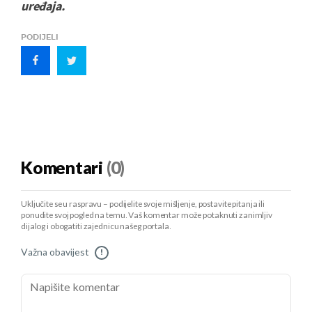
uređaja.
PODIJELI
Komentari
(0)
Uključite se u raspravu – podijelite svoje mišljenje, postavite pitanja ili
ponudite svoj pogled na temu. Vaš komentar može potaknuti zanimljiv
dijalog i obogatiti zajednicu našeg portala.
Važna obavijest
!