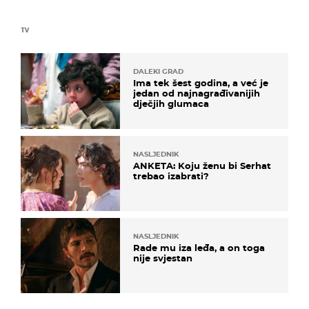
TV
DALEKI GRAD
Ima tek šest godina, a već je
jedan od najnagrađivanijih
dječjih glumaca
NASLJEDNIK
ANKETA: Koju ženu bi Serhat
trebao izabrati?
NASLJEDNIK
Rade mu iza leđa, a on toga
nije svjestan