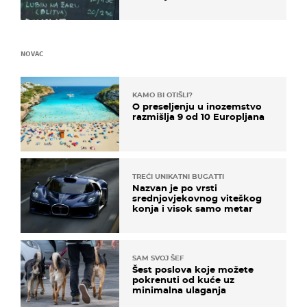
naziv jela
NOVAC
KAMO BI OTIŠLI?
O preseljenju u inozemstvo
razmišlja 9 od 10 Europljana
TREĆI UNIKATNI BUGATTI
Nazvan je po vrsti
srednjovjekovnog viteškog
konja i visok samo metar
SAM SVOJ ŠEF
Šest poslova koje možete
pokrenuti od kuće uz
minimalna ulaganja