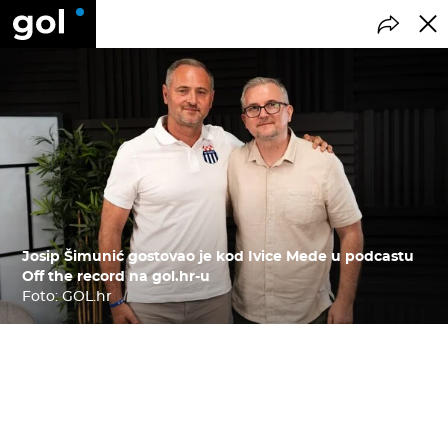
Josip Šimunić gostovao je kod Ivice Mede u podcastu
Off the record na gol.hr-u
Foto: GOL.hr